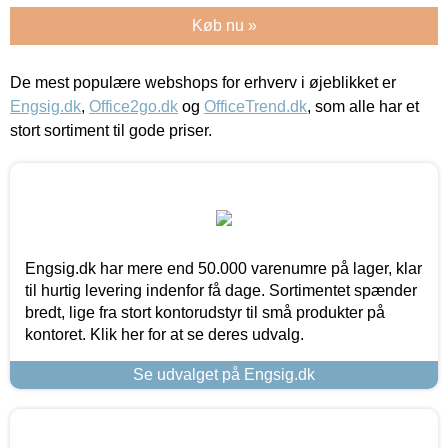
Køb nu »
De mest populære webshops for erhverv i øjeblikket er
Engsig.dk
,
Office2go.dk
og
OfficeTrend.dk
, som alle har et
stort sortiment til gode priser.
Engsig.dk har mere end 50.000 varenumre på lager, klar
til hurtig levering indenfor få dage. Sortimentet spænder
bredt, lige fra stort kontorudstyr til små produkter på
kontoret. Klik her for at se deres udvalg.
Se udvalget på Engsig.dk