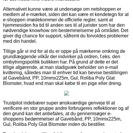
Alternativet kunne være at undersøge om netshoppen er
medlem af e-mærket, siden det kan være et kendetegn for at
e-shoppen imødekommer de officielle regler, samt at
hjemmesiden fra tid til anden ses til af jurister som har den
nødvendige knowhow om bestemmelserne på området. Det
giver dig chance for support, såfremt du forvoldes problemer
med din handel.
Tillige går vi ind for at du er oppe på mærkerne omkring de
grundlæggende vilkår der indvirker på ordren, f.eks. den
ombytningspolitik butikken har. På grund af dette er det
tillige afgørende, at man stadigvæk beholder sin e-mail
kvittering, således man til enhver tid kan bevise bestillingen
af Gavebånd, PP, 10mmx225m, Gul, Roliba Poly Glat
Blomster, hvad end man skal købe til en pige eller dreng.
Trustpilot indebærer super ønskværdige genveje til at
verificere en stor gruppe andre forbrugeres reflektioner og af
den grund kan det anbefales, at du gennemsøger e-
shoppens bedømmelser af Gavebånd, PP, 10mmx225m,
Gul, Roliba Poly Glat Blomster inden du bestiller.