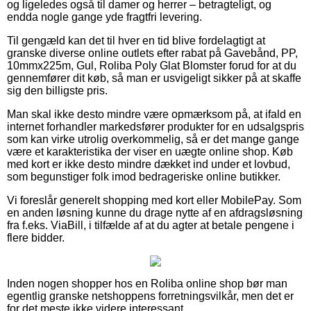
og ligeledes også til damer og herrer – betragteligt, og
endda nogle gange yde fragtfri levering.
Til gengæld kan det til hver en tid blive fordelagtigt at
granske diverse online outlets efter rabat på Gavebånd, PP,
10mmx225m, Gul, Roliba Poly Glat Blomster forud for at du
gennemfører dit køb, så man er usvigeligt sikker på at skaffe
sig den billigste pris.
Man skal ikke desto mindre være opmærksom på, at ifald en
internet forhandler markedsfører produkter for en udsalgspris
som kan virke utrolig overkommelig, så er det mange gange
være et karakteristika der viser en uægte online shop. Køb
med kort er ikke desto mindre dækket ind under et lovbud,
som begunstiger folk imod bedrageriske online butikker.
Vi foreslår generelt shopping med kort eller MobilePay. Som
en anden løsning kunne du drage nytte af en afdragsløsning
fra f.eks. ViaBill, i tilfælde af at du agter at betale pengene i
flere bidder.
Inden nogen shopper hos en Roliba online shop bør man
egentlig granske netshoppens forretningsvilkår, men det er
for det meste ikke videre interessant.