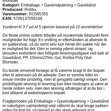
Blomster
Kategori:
Emballage > Gaveindpakning > Gavebånd
Producent:
Roliba
Varenummer:
RO585355
EAN:
5709137056168
Vurderet til
3.7
ud af 5 stjerner baseret på
10
anmeldelser
De fleste online outlets tilbyder på nuværende tidspunkt flere
muligheder for fragt. En yndling er efterhånden at afsende til
en pakkeshop, så du nemt selv kan hente din pakke når der
er mulighed for det. Den er nemlig yderst simpel, og
desuden endvidere den billigste leveringsudgave ved køb af
Gavebånd, PP, 10mmx225m, Gul, Roliba Poly Glat
Blomster.
Du burde omvendt forsøge at få varerne bragt til din bopæl
eller til adressen på dit arbejde. Den er somme tider en
smule mindre prisbillig, men til gengæld særligt simpel. Den
prisbilligste løsning til levering kan ikke modsiges at være at
hente ordren selv, men den løsning afhænger af at du bor i
kort afstand af webshoppens bopæl.
Fragtperioden på Emballage > Gaveindpakning > Gavebånd
er naturligvis ualmindeligt vital såfremt du skal bruge pakken
inden for kort tid, så herved er det skam relevant at vi