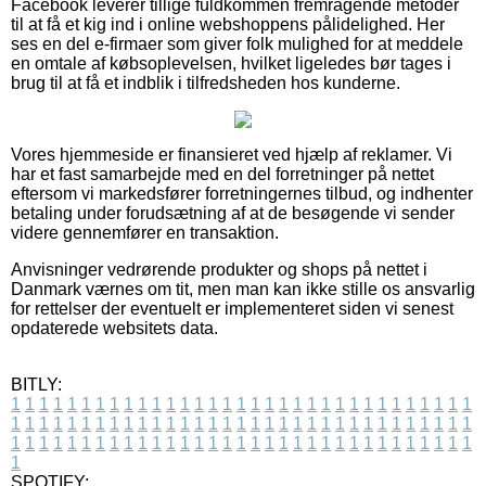
Facebook leverer tillige fuldkommen fremragende metoder
til at få et kig ind i online webshoppens pålidelighed. Her
ses en del e-firmaer som giver folk mulighed for at meddele
en omtale af købsoplevelsen, hvilket ligeledes bør tages i
brug til at få et indblik i tilfredsheden hos kunderne.
Vores hjemmeside er finansieret ved hjælp af reklamer. Vi
har et fast samarbejde med en del forretninger på nettet
eftersom vi markedsfører forretningernes tilbud, og indhenter
betaling under forudsætning af at de besøgende vi sender
videre gennemfører en transaktion.
Anvisninger vedrørende produkter og shops på nettet i
Danmark værnes om tit, men man kan ikke stille os ansvarlig
for rettelser der eventuelt er implementeret siden vi senest
opdaterede websitets data.
BITLY:
1
1
1
1
1
1
1
1
1
1
1
1
1
1
1
1
1
1
1
1
1
1
1
1
1
1
1
1
1
1
1
1
1
1
1
1
1
1
1
1
1
1
1
1
1
1
1
1
1
1
1
1
1
1
1
1
1
1
1
1
1
1
1
1
1
1
1
1
1
1
1
1
1
1
1
1
1
1
1
1
1
1
1
1
1
1
1
1
1
1
1
1
1
1
1
1
1
1
1
1
SPOTIFY: