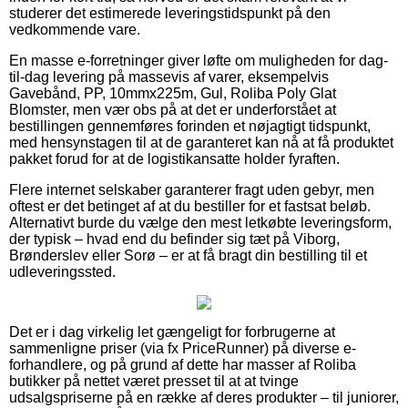
studerer det estimerede leveringstidspunkt på den
vedkommende vare.
En masse e-forretninger giver løfte om muligheden for dag-
til-dag levering på massevis af varer, eksempelvis
Gavebånd, PP, 10mmx225m, Gul, Roliba Poly Glat
Blomster, men vær obs på at det er underforstået at
bestillingen gennemføres forinden et nøjagtigt tidspunkt,
med hensynstagen til at de garanteret kan nå at få produktet
pakket forud for at de logistikansatte holder fyraften.
Flere internet selskaber garanterer fragt uden gebyr, men
oftest er det betinget af at du bestiller for et fastsat beløb.
Alternativt burde du vælge den mest letkøbte leveringsform,
der typisk – hvad end du befinder sig tæt på Viborg,
Brønderslev eller Sorø – er at få bragt din bestilling til et
udleveringssted.
Det er i dag virkelig let gængeligt for forbrugerne at
sammenligne priser (via fx PriceRunner) på diverse e-
forhandlere, og på grund af dette har masser af Roliba
butikker på nettet været presset til at at tvinge
udsalgspriserne på en række af deres produkter – til juniorer,