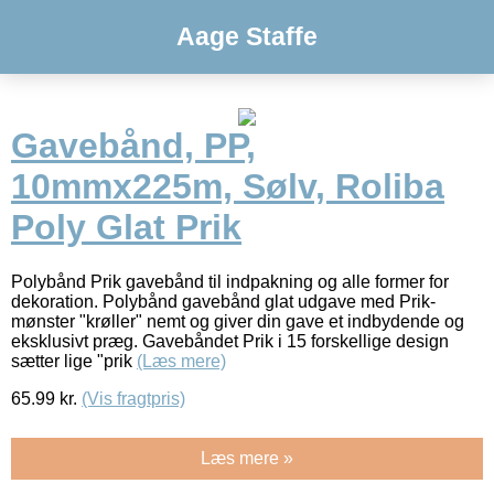
Aage Staffe
Gavebånd, PP,
10mmx225m, Sølv, Roliba
Poly Glat Prik
Polybånd Prik gavebånd til indpakning og alle former for
dekoration. Polybånd gavebånd glat udgave med Prik-
mønster "krøller" nemt og giver din gave et indbydende og
eksklusivt præg. Gavebåndet Prik i 15 forskellige design
sætter lige "prik
(Læs mere)
65.99
kr.
(Vis fragtpris)
Læs mere »