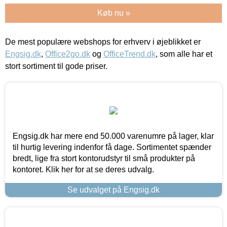
Køb nu »
De mest populære webshops for erhverv i øjeblikket er
Engsig.dk
,
Office2go.dk
og
OfficeTrend.dk
, som alle har et
stort sortiment til gode priser.
Engsig.dk har mere end 50.000 varenumre på lager, klar
til hurtig levering indenfor få dage. Sortimentet spænder
bredt, lige fra stort kontorudstyr til små produkter på
kontoret. Klik her for at se deres udvalg.
Se udvalget på Engsig.dk