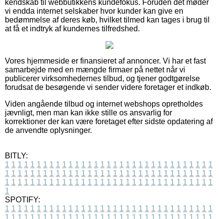
kendskab til webbutikkens kundefokus. Foruden det møder
vi endda internet selskaber hvor kunder kan give en
bedømmelse af deres køb, hvilket tilmed kan tages i brug til
at få et indtryk af kundernes tilfredshed.
Vores hjemmeside er finansieret af annoncer. Vi har et fast
samarbejde med en mængde firmaer på nettet når vi
publicerer virksomhedernes tilbud, og tjener godtgørelse
forudsat de besøgende vi sender videre foretager et indkøb.
Viden angående tilbud og internet webshops opretholdes
jævnligt, men man kan ikke stille os ansvarlig for
korrektioner der kan være foretaget efter sidste opdatering af
de anvendte oplysninger.
BITLY:
1
1
1
1
1
1
1
1
1
1
1
1
1
1
1
1
1
1
1
1
1
1
1
1
1
1
1
1
1
1
1
1
1
1
1
1
1
1
1
1
1
1
1
1
1
1
1
1
1
1
1
1
1
1
1
1
1
1
1
1
1
1
1
1
1
1
1
1
1
1
1
1
1
1
1
1
1
1
1
1
1
1
1
1
1
1
1
1
1
1
1
1
1
1
1
1
1
1
1
1
SPOTIFY:
1
1
1
1
1
1
1
1
1
1
1
1
1
1
1
1
1
1
1
1
1
1
1
1
1
1
1
1
1
1
1
1
1
1
1
1
1
1
1
1
1
1
1
1
1
1
1
1
1
1
1
1
1
1
1
1
1
1
1
1
1
1
1
1
1
1