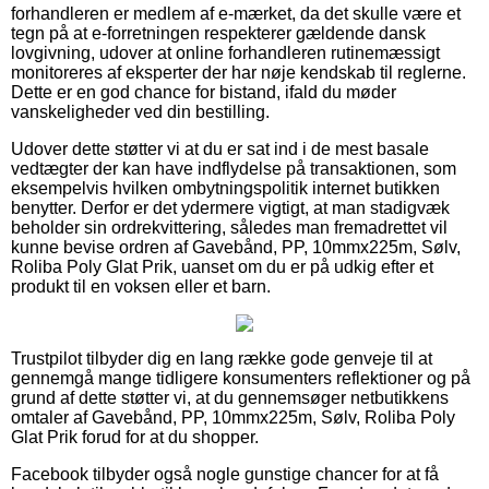
forhandleren er medlem af e-mærket, da det skulle være et
tegn på at e-forretningen respekterer gældende dansk
lovgivning, udover at online forhandleren rutinemæssigt
monitoreres af eksperter der har nøje kendskab til reglerne.
Dette er en god chance for bistand, ifald du møder
vanskeligheder ved din bestilling.
Udover dette støtter vi at du er sat ind i de mest basale
vedtægter der kan have indflydelse på transaktionen, som
eksempelvis hvilken ombytningspolitik internet butikken
benytter. Derfor er det ydermere vigtigt, at man stadigvæk
beholder sin ordrekvittering, således man fremadrettet vil
kunne bevise ordren af Gavebånd, PP, 10mmx225m, Sølv,
Roliba Poly Glat Prik, uanset om du er på udkig efter et
produkt til en voksen eller et barn.
Trustpilot tilbyder dig en lang række gode genveje til at
gennemgå mange tidligere konsumenters reflektioner og på
grund af dette støtter vi, at du gennemsøger netbutikkens
omtaler af Gavebånd, PP, 10mmx225m, Sølv, Roliba Poly
Glat Prik forud for at du shopper.
Facebook tilbyder også nogle gunstige chancer for at få