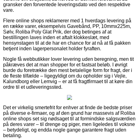
gransker den forventede leveringsdato ved den respektive
vare.
Flere online shops reklamerer med 1 hverdags levering på
en række varer, eksempelvis Gavebånd, PP, 10mmx225m,
Sølv, Roliba Poly Glat Prik, der dog betinges af at
bestillingen laves inden et aftalt klokkeslæt, med
hensynstagen til at de har en chance for at nå at få pakken
betjent inden lagerpersonalet holder fyraften.
Nogle få webbutikker lover levering uden beregning, men tit
påkræves det at man shopper for et fastsat beløb. I øvrigt
burde du foretrække den mest betalelige form for fragt, der i
de fleste tilfælde – ligegyldigt om du opholder sig i Vejle,
Kalundborg eller Lemvig – er at få fragtfirmaet til at køre din
ordre til et udleveringssted.
Det er virkelig smertefrit for enhver at finde de bedste priser
på diverse e-firmaer, og af den grund har massevis af Roliba
online shops set sig nødsaget til at formindske salgsværdien
på deres varer – til drenge og piger, men ligeledes til voksne
– betydeligt, og endda nogle gange garantere fragt uden
betaling.