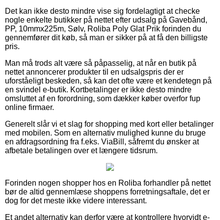
Det kan ikke desto mindre vise sig fordelagtigt at checke
nogle enkelte butikker på nettet efter udsalg på Gavebånd,
PP, 10mmx225m, Sølv, Roliba Poly Glat Prik forinden du
gennemfører dit køb, så man er sikker på at få den billigste
pris.
Man må trods alt være så påpasselig, at når en butik på
nettet annoncerer produkter til en udsalgspris der er
uforståeligt beskeden, så kan det ofte være et kendetegn på
en svindel e-butik. Kortbetalinger er ikke desto mindre
omsluttet af en forordning, som dækker køber overfor fup
online firmaer.
Generelt slår vi et slag for shopping med kort eller betalinger
med mobilen. Som en alternativ mulighed kunne du bruge
en afdragsordning fra f.eks. ViaBill, såfremt du ønsker at
afbetale betalingen over et længere tidsrum.
Forinden nogen shopper hos en Roliba forhandler på nettet
bør de altid gennemlæse shoppens forretningsaftale, det er
dog for det meste ikke videre interessant.
Et andet alternativ kan derfor være at kontrollere hvorvidt e-