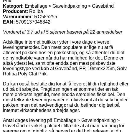
Prik
Kategori:
Emballage > Gaveindpakning > Gavebånd
Producent:
Roliba
Varenummer:
RO585255
EAN:
5709137048842
Vurderet til
3.7
ud af 5 stjerner baseret på
22
anmeldelser
Adskillige internet butikker yder i vore dage diverse
leveringsmetoder. Den mest populære er lige nu at få
afleveret pakken hos en pakkeshop, og så afhenter du blot
de nyindkøbte varer når du har mulighed for det. Denne er
altså yderst let, samt ofte endda den mest prisbevidste
leveringstype ved køb af Gavebånd, PP, 10mmx225m, Sølv,
Roliba Poly Glat Prik.
Du kan også beslutte dig for at få leveret til din lejlighed eller
ud på dit arbejde. Fragtløsningen er somme tider en tak
mere omkostningsfuld, men endda særdeles fleksibel. Den
mest letkøbte leveringsmanér er utvivlsomt at du selv henter
pakken, men det nødvendiggør at du befinder dig tæt på
internet virksomhedens arbejdslager.
Antal dages levering på Emballage > Gaveindpakning >
Gavebånd er virkelig aktuel i tilfælde af at man har brug for
varerne om et øjeblik, så herved er det helt relevant at du