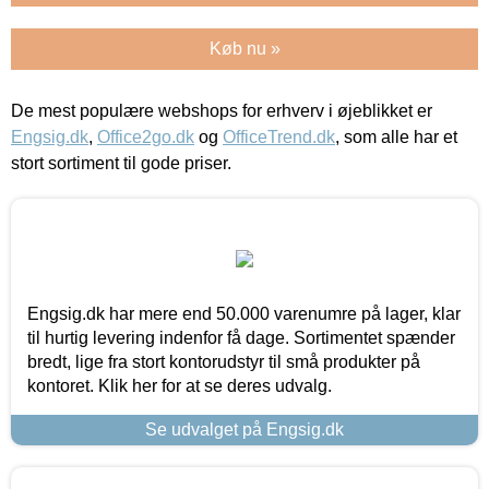
Køb nu »
De mest populære webshops for erhverv i øjeblikket er
Engsig.dk
,
Office2go.dk
og
OfficeTrend.dk
, som alle har et
stort sortiment til gode priser.
Engsig.dk har mere end 50.000 varenumre på lager, klar
til hurtig levering indenfor få dage. Sortimentet spænder
bredt, lige fra stort kontorudstyr til små produkter på
kontoret. Klik her for at se deres udvalg.
Se udvalget på Engsig.dk