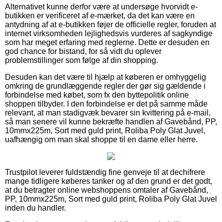
Alternativet kunne derfor være at undersøge hvorvidt e-
butikken er verificeret af e-mærket, da det kan være en
antydning af at e-butikken føjer de officielle regler, foruden at
internet virksomheden lejlighedsvis vurderes af sagkyndige
som har meget erfaring med reglerne. Dette er desuden en
god chance for bistand, for så vidt du oplever
problemstillinger som følge af din shopping.
Desuden kan det være til hjælp at køberen er omhyggelig
omkring de grundlæggende regler der gør sig gældende i
forbindelse med købet, som fx den byttepolitik online
shoppen tilbyder. I den forbindelse er det på samme måde
relevant, at man stadigvæk bevarer sin kvittering på e-mail,
så man senere vil kunne bekræfte handlen af Gavebånd, PP,
10mmx225m, Sort med guld print, Roliba Poly Glat Juvel,
uafhængig om man skal shoppe til en dame eller herre.
Trustpilot leverer fuldstændig fine genveje til at dechifrere
mange tidligere køberes tanker og af den grund er det godt,
at du betragter online webshoppens omtaler af Gavebånd,
PP, 10mmx225m, Sort med guld print, Roliba Poly Glat Juvel
inden du handler.