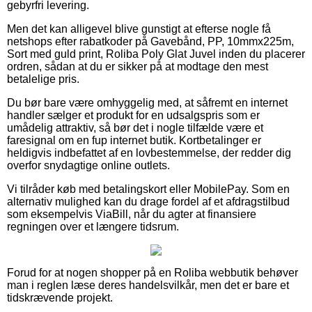
gebyrfri levering.
Men det kan alligevel blive gunstigt at efterse nogle få
netshops efter rabatkoder på Gavebånd, PP, 10mmx225m,
Sort med guld print, Roliba Poly Glat Juvel inden du placerer
ordren, sådan at du er sikker på at modtage den mest
betalelige pris.
Du bør bare være omhyggelig med, at såfremt en internet
handler sælger et produkt for en udsalgspris som er
umådelig attraktiv, så bør det i nogle tilfælde være et
faresignal om en fup internet butik. Kortbetalinger er
heldigvis indbefattet af en lovbestemmelse, der redder dig
overfor snydagtige online outlets.
Vi tilråder køb med betalingskort eller MobilePay. Som en
alternativ mulighed kan du drage fordel af et afdragstilbud
som eksempelvis ViaBill, når du agter at finansiere
regningen over et længere tidsrum.
Forud for at nogen shopper på en Roliba webbutik behøver
man i reglen læse deres handelsvilkår, men det er bare et
tidskrævende projekt.