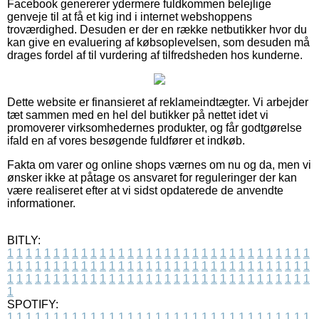
Facebook genererer ydermere fuldkommen belejlige
genveje til at få et kig ind i internet webshoppens
troværdighed. Desuden er der en række netbutikker hvor du
kan give en evaluering af købsoplevelsen, som desuden må
drages fordel af til vurdering af tilfredsheden hos kunderne.
Dette website er finansieret af reklameindtægter. Vi arbejder
tæt sammen med en hel del butikker på nettet idet vi
promoverer virksomhedernes produkter, og får godtgørelse
ifald en af vores besøgende fuldfører et indkøb.
Fakta om varer og online shops værnes om nu og da, men vi
ønsker ikke at påtage os ansvaret for reguleringer der kan
være realiseret efter at vi sidst opdaterede de anvendte
informationer.
BITLY:
1
1
1
1
1
1
1
1
1
1
1
1
1
1
1
1
1
1
1
1
1
1
1
1
1
1
1
1
1
1
1
1
1
1
1
1
1
1
1
1
1
1
1
1
1
1
1
1
1
1
1
1
1
1
1
1
1
1
1
1
1
1
1
1
1
1
1
1
1
1
1
1
1
1
1
1
1
1
1
1
1
1
1
1
1
1
1
1
1
1
1
1
1
1
1
1
1
1
1
1
SPOTIFY:
1
1
1
1
1
1
1
1
1
1
1
1
1
1
1
1
1
1
1
1
1
1
1
1
1
1
1
1
1
1
1
1
1