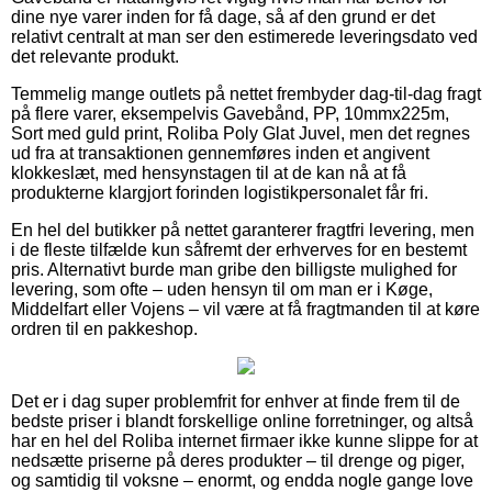
dine nye varer inden for få dage, så af den grund er det
relativt centralt at man ser den estimerede leveringsdato ved
det relevante produkt.
Temmelig mange outlets på nettet frembyder dag-til-dag fragt
på flere varer, eksempelvis Gavebånd, PP, 10mmx225m,
Sort med guld print, Roliba Poly Glat Juvel, men det regnes
ud fra at transaktionen gennemføres inden et angivent
klokkeslæt, med hensynstagen til at de kan nå at få
produkterne klargjort forinden logistikpersonalet får fri.
En hel del butikker på nettet garanterer fragtfri levering, men
i de fleste tilfælde kun såfremt der erhverves for en bestemt
pris. Alternativt burde man gribe den billigste mulighed for
levering, som ofte – uden hensyn til om man er i Køge,
Middelfart eller Vojens – vil være at få fragtmanden til at køre
ordren til en pakkeshop.
Det er i dag super problemfrit for enhver at finde frem til de
bedste priser i blandt forskellige online forretninger, og altså
har en hel del Roliba internet firmaer ikke kunne slippe for at
nedsætte priserne på deres produkter – til drenge og piger,
og samtidig til voksne – enormt, og endda nogle gange love