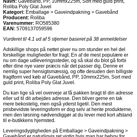
Navn:
Gavebånd, PP, 10mmx225m, Sort med guld print,
Roliba Poly Glat Juvel
Kategori:
Emballage > Gaveindpakning > Gavebånd
Producent:
Roliba
Varenummer:
RO585380
EAN:
5709137059596
Vurderet til
4.1
ud af 5 stjerner baseret på
38
anmeldelser
Adskillige shops på nettet giver nu om stunder en hel del
forskellige muligheder for fragt. En af de mest populære er
nu om dage udleveringssteder, og så skal du blot gå forbi
efter dine nye varer præcis når det passer dig. Denne er
nemlig super hensigtsmæssig, og ofte desuden den billigste
fragtform ved køb af Gavebånd, PP, 10mmx225m, Sort med
guld print, Roliba Poly Glat Juvel.
Du kan lige så vel overveje at få pakken bragt til din adresse
eller ud til dit arbejdes adresse. Den bliver gerne en tak
mere bekostelig, men også yderst ligetil. Den mest
prisbevidste leveringsform er dog selv at hente produkterne,
men den løsning nødvendiggør at du lever med kort afstand
til e-butikkens hjemsted.
Leveringsdygtigheden på Emballage > Gaveindpakning >
Gavebånd er naturligvis ret vigtig hvis man har behov for