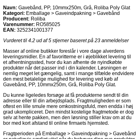
Navn:
Gavebånd, PP, 10mmx250m, Grå, Roliba Poly Glat
Kategori:
Emballage > Gaveindpakning > Gavebånd
Producent:
Roliba
Varenummer:
RO585025
EAN:
3252341001377
Vurderet til
4.2
ud af 5 stjerner baseret på
23
anmeldelser
Masser af online butikker foreslår i vore dage alverdens
leveringsmidler. En af favoritterne er i øjeblikket levering til
et afhentningssted, hvor du kan afhente de nyindkøbte
produkter når det passer ind i din kalender. Løsningen er
nemlig meget let gængelig, samt i mange tilfælde endvidere
den mest betalelige mulighed for levering ved køb af
Gavebånd, PP, 10mmx250m, Grå, Roliba Poly Glat.
Du kunne ligeledes forsøge at få produkterne sendt til din
adresse eller til din arbejdsplads. Fragtmuligheden er som
oftest en lille smule mere omkostningsfuld, men endda i høj
grad ukompliceret. Den mindst kostelige fragtmetode er dog
selv at hente pakken, men den løsning stiller krav om at du
bor med kort afstand til online firmaets hjemsted.
Fragtperioden på Emballage > Gaveindpakning > Gavebånd