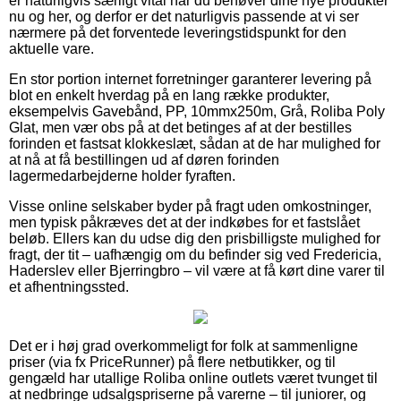
er naturligvis særligt vital når du behøver dine nye produkter
nu og her, og derfor er det naturligvis passende at vi ser
nærmere på det forventede leveringstidspunkt for den
aktuelle vare.
En stor portion internet forretninger garanterer levering på
blot en enkelt hverdag på en lang række produkter,
eksempelvis Gavebånd, PP, 10mmx250m, Grå, Roliba Poly
Glat, men vær obs på at det betinges af at der bestilles
forinden et fastsat klokkeslæt, sådan at de har mulighed for
at nå at få bestillingen ud af døren forinden
lagermedarbejderne holder fyraften.
Visse online selskaber byder på fragt uden omkostninger,
men typisk påkræves det at der indkøbes for et fastslået
beløb. Ellers kan du udse dig den prisbilligste mulighed for
fragt, der tit – uafhængig om du befinder sig ved Fredericia,
Haderslev eller Bjerringbro – vil være at få kørt dine varer til
et afhentningssted.
Det er i høj grad overkommeligt for folk at sammenligne
priser (via fx PriceRunner) på flere netbutikker, og til
gengæld har utallige Roliba online outlets været tvunget til
at nedbringe udsalgspriserne på varerne – til juniorer, og