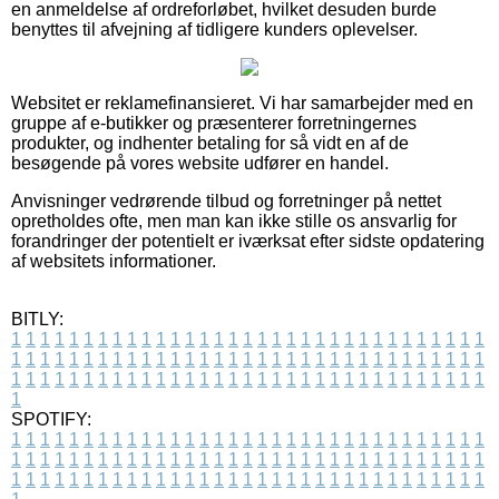
en anmeldelse af ordreforløbet, hvilket desuden burde
benyttes til afvejning af tidligere kunders oplevelser.
Websitet er reklamefinansieret. Vi har samarbejder med en
gruppe af e-butikker og præsenterer forretningernes
produkter, og indhenter betaling for så vidt en af de
besøgende på vores website udfører en handel.
Anvisninger vedrørende tilbud og forretninger på nettet
opretholdes ofte, men man kan ikke stille os ansvarlig for
forandringer der potentielt er iværksat efter sidste opdatering
af websitets informationer.
BITLY:
1
1
1
1
1
1
1
1
1
1
1
1
1
1
1
1
1
1
1
1
1
1
1
1
1
1
1
1
1
1
1
1
1
1
1
1
1
1
1
1
1
1
1
1
1
1
1
1
1
1
1
1
1
1
1
1
1
1
1
1
1
1
1
1
1
1
1
1
1
1
1
1
1
1
1
1
1
1
1
1
1
1
1
1
1
1
1
1
1
1
1
1
1
1
1
1
1
1
1
1
SPOTIFY:
1
1
1
1
1
1
1
1
1
1
1
1
1
1
1
1
1
1
1
1
1
1
1
1
1
1
1
1
1
1
1
1
1
1
1
1
1
1
1
1
1
1
1
1
1
1
1
1
1
1
1
1
1
1
1
1
1
1
1
1
1
1
1
1
1
1
1
1
1
1
1
1
1
1
1
1
1
1
1
1
1
1
1
1
1
1
1
1
1
1
1
1
1
1
1
1
1
1
1