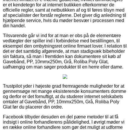
er et kendetegn for at internet butikken efterkommer de
officielle regler, samt at netbutikken af og til føres tilsyn med
af specialister der forstår reglerne. Det giver dig anledning til
hjælpende service, hvis du møder besvær i processen med
din handel.
Tilsvarende går vi ind for at man er obs på de elementære
vedtægter der spiller ind i forbindelse med bestillingen, til
eksempel den ombytningsret online firmaet lover. I relation til
det er det samtidig afgørende, at man stadigvæk bibeholder
sin faktura, så man i fremtiden kan dokumentere sit køb af
Gavebånd, PP, 10mmx250m, Grå, Roliba Poly Glat,
uafhængig om man søger produkter til en herre eller dame.
Trustpilot yder i højeste grad fremragende muligheder for at
gennemsøge ret mange eksisterende konsumenters domme
og derfor er det fornuftigt, at du studerer internet selskabets
omtaler af Gavebånd, PP, 10mmx250m, Grå, Roliba Poly
Glat før du placerer din ordre.
Facebook tilbyder desuden en del pæne metoder til at få
indsigt i online forhandlerens pålidelighed. I øvrigt møder vi
en række online forhandlere som gør det muligt at udforme