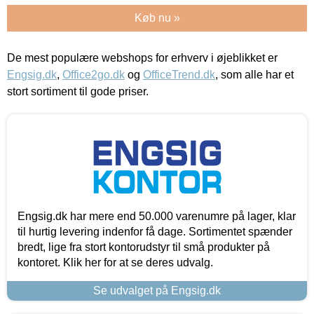
Køb nu »
De mest populære webshops for erhverv i øjeblikket er
Engsig.dk
,
Office2go.dk
og
OfficeTrend.dk
, som alle har et
stort sortiment til gode priser.
Engsig.dk har mere end 50.000 varenumre på lager, klar
til hurtig levering indenfor få dage. Sortimentet spænder
bredt, lige fra stort kontorudstyr til små produkter på
kontoret. Klik her for at se deres udvalg.
Se udvalget på Engsig.dk