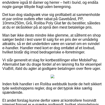
endvidere også til damer og herrer – helt i bund, og endda
nogle gange tilbyde fragt uden beregning.
Det kan dog stadigvæk vise sig profitabelt at sammenholde
et par online outlets efter rabat på Gavebånd, PP,
10mmx250m, Grå, Roliba Poly Glat før du bestiller, således
at du er skråsikker på at opnå den mest betalelige pris.
Man bør ikke desto mindre ikke glemme, at såfremt en shop
sælger bedst i test varer til salg for en pris der er umådelig
attraktiv, så er det undertiden være en varsel om en svindel
e-handler. Handler med kort er dog omfattet af et lovbud,
hvilket bistår dig imod bedrageriske e-forretninger.
Vi slår generelt et slag for kortbestillinger eller MobilePay.
Alternativt bør du drage fordel af en løsning fra for eksempel
ViaBill, ifald du agter at godtgøre betalingen over flere uger.
Inden folk handler i en Roliba webbutik burde de helt sikkert
tyde webshoppens regler, dog er det typisk ikke særlig
spændende.
Et andet forslag kunne derfor være at kontrollere hvorvidt
internet firmaet er e-mærke godkendt, hvilket almindeligvis