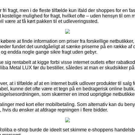
fri fragt, men i de fleste tilfælde kun ifald der shoppes for en f
ostelige mulighed for fragt, hvilket ofte – uden hensyn til om 
 vil være at få kørt pakken til et udleveringssted.
or købere at finde information om priser fra forskellige netbutikker
heder fundet det uundgåeligt at sænke priserne på en række af de
, og endda nogle gange sikre fragt uden gebyr.
se sig rentabelt at kigge forbi visse internet outlets efter rabat
a Metal LUX før du bestiller, således at man er skudsikker på a
r, at i tilfælde af at en internet butik udlover produkter til salg
abel, kunne det ofte være et tegn på en bedragerisk online butik. 
ndsigelsesordningen, som skærmer en imod uoprigtige netbutikker
alinger med kort eller mobilbetaling. Som alternativ kan du ben
 hvis du ønsker at afdrage regningen i flere bidder.
n Roliba e-shop burde de ideelt set skimme e-shoppens handelsbe