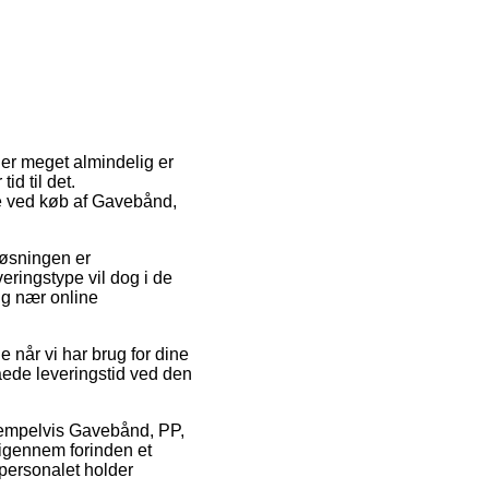
r er meget almindelig er
id til det.
pe ved køb af Gavebånd,
 Løsningen er
eringstype vil dog i de
ig nær online
når vi har brug for dine
åede leveringstid ved den
ksempelvis Gavebånd, PP,
 igennem forinden et
 personalet holder