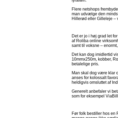
fyraften.
Flere netshops frembyder 
man udvælge den mindst k
Hillerød eller Gilleleje –
Det er jo i høj grad let f
af Roliba online virksom
samt til voksne – enormt
Det kan dog imidlertid vi
10mmx250m, kobber, Rolib
betalelige pris.
Man skal dog være klar ove
anses for kolossalt favor
heldigvis omsluttet af I
Generelt anbefaler vi bet
som for eksempel ViaBill,
Før folk bestiller hos e