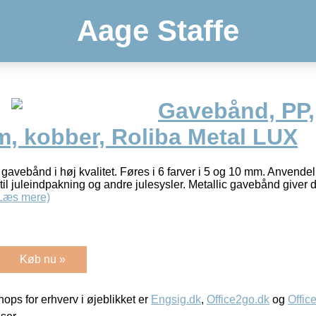
Aage Staffe
Gavebånd, PP,
 kobber, Roliba Metal LUX
avebånd i høj kvalitet. Føres i 6 farver i 5 og 10 mm. Anvendelig
il juleindpakning og andre julesysler. Metallic gavebånd giver d
Læs mere)
Køb nu »
ps for erhverv i øjeblikket er
Engsig.dk
,
Office2go.dk
og
Offic