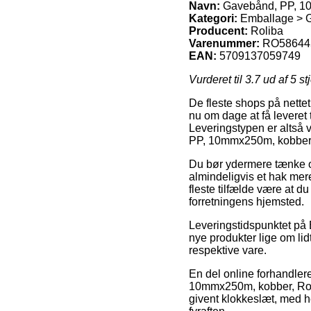
Navn:
Gavebånd, PP, 10
Kategori:
Emballage > 
Producent:
Roliba
Varenummer:
RO58644
EAN:
5709137059749
Vurderet til
3.7
ud af 5 st
De fleste shops på nettet
nu om dage at få leveret t
Leveringstypen er altså 
PP, 10mmx250m, kobber,
Du bør ydermere tænke ove
almindeligvis et hak mer
fleste tilfælde være at 
forretningens hjemsted.
Leveringstidspunktet på 
nye produkter lige om li
respektive vare.
En del online forhandler
10mmx250m, kobber, Rolib
givent klokkeslæt, med he