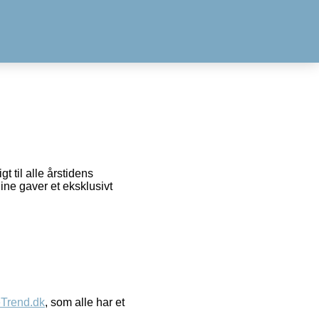
t til alle årstidens
ine gaver et eksklusivt
eTrend.dk
, som alle har et