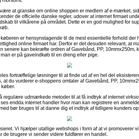
g morsomt.
 være at granske om online shoppen er medlem af e-mærket, side
kender de officielle danske regler, udover at internet firmaet und
dskab til vilkårene på området. Dette er en god mulighed for supp
 køb.
 køberen er hensynstagende til de mest essentielle forhold der 
rrettighed online firmaet har. Derfor er det desuden relevant, at 
man senere kan bekræfte ordren af Gavebånd, PP, 10mmx250m, k
man er på gaveindkøb til en dreng eller pige.
eles fortræffelige løsninger til at finde ud af en hel del eksiste
s, at du vurderer e-shoppens omtaler af Gavebånd, PP, 10mmx2
 køber.
regulære udmærkede metoder til at få indtryk af internet virk
gt ses endda internet handler hvor man kan registrere en anmelde
med bør bruges til at danne dig et indtryk af tidligere kunders op
ieret. Vi hjælper utallige webshops i form af at vi promoverer 
r de brugere vi sender videre fuldfører en handel.