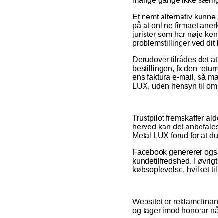
mange gange ikke særli
Et nemt alternativ kunne
på at online firmaet aner
jurister som har nøje ken
problemstillinger ved dit
Derudover tilrådes det at
bestillingen, fx den retu
ens faktura e-mail, så 
LUX, uden hensyn til om 
Trustpilot fremskaffer ald
herved kan det anbefale
Metal LUX forud for at du
Facebook genererer også 
kundetilfredshed. I øvri
købsoplevelse, hvilket til
Websitet er reklamefinans
og tager imod honorar nå