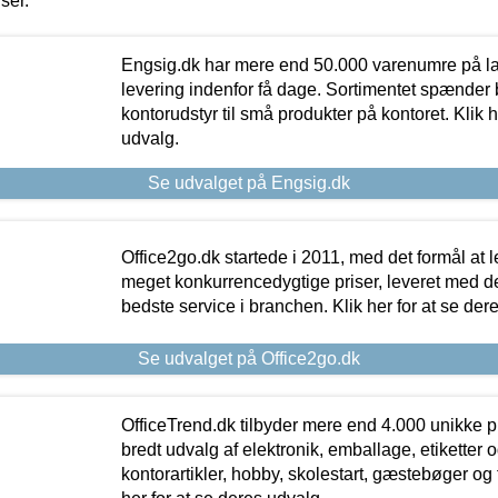
iser.
Engsig.dk har mere end 50.000 varenumre på lager
levering indenfor få dage. Sortimentet spænder br
kontorudstyr til små produkter på kontoret. Klik h
udvalg.
Se udvalget på Engsig.dk
Office2go.dk startede i 2011, med det formål at l
meget konkurrencedygtige priser, leveret med
bedste service i branchen. Klik her for at se der
Se udvalget på Office2go.dk
OfficeTrend.dk tilbyder mere end 4.000 unikke p
bredt udvalg af elektronik, emballage, etiketter 
kontorartikler, hobby, skolestart, gæstebøger og 