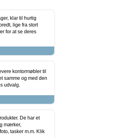
, klar til hurtig
edt, lige fra stort
er for at se deres
evere kontormøbler til
 det samme og med den
es udvalg.
rodukter. De har et
og mærker,
foto, tasker m.m. Klik