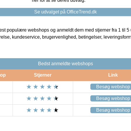
her for at se deres udvalg.
Se udvalget på OfficeTrend.dk
t populære webshops og anmeldt dem med stjerner fra 1 til 5 ud
rrelse, kundeservice, brugervenlighed, betingelser, leveringsfor
Bedst anmeldte webshops
op
Stjerner
Link
Besøg webshop
Besøg webshop
Besøg webshop