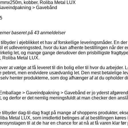
mmx250m, kobber, Roliba Metal LUX
Gaveindpakning > Gavebånd
5
jerner baseret på
43
anmeldelser
 tilbyder i øjeblikket et hav af forskellige leveringsmåder. En de
il et udleveringssted, hvor du kan afhente bestillingen når der er t
virkelig let, og mange gange derudover den prisbilligste fragtty
 Roliba Metal LUX.
r at vælge at få leveret til din bolig eller til hvor du arbejder.
e pebret, men endvidere usædvanlig let. Den mest betalelige lev
du selv henter produkterne, som dog afhænger af at du opholder d
Emballage > Gaveindpakning > Gavebånd er jo yderst afgørende 
dt, og derfor er det nemlig meningsfuldt at man checker den ansl
e tilbyder dag-til-dag fragt på mange af shoppens produkter, e
a Metal LUX, som imidlertid betinges af at bestillingen køres
nsynstagen til at de har en chance for at nå at få varen klar før