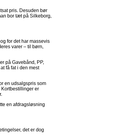
astsat pris. Desuden bør
man bor tæt på Silkeborg,
, og for det har massevis
res varer – til børn,
koder på Gavebånd, PP,
t få fat i den mest
 for en udsalgspris som
Kortbestillinger er
.
ytte en afdragsløsning
tingelser, det er dog