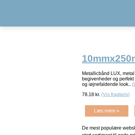
10mmx250m,
Metallicbånd LUX, metal g
begivenheder og perfekt t
og iøjnefaldende look..
(
78.18
kr.
(Vis fragtpris)
Læs mere »
De mest populære websho