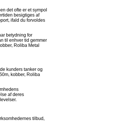
n det ofte er et sympol
ertiden besigtiges af
ort, ifald du forvoldes
har betydning for
man til enhver tid gemmer
obber, Roliba Metal
rende kunders tanker og
50m, kobber, Roliba
somhedens
lse af deres
levelser.
virksomhedernes tilbud,