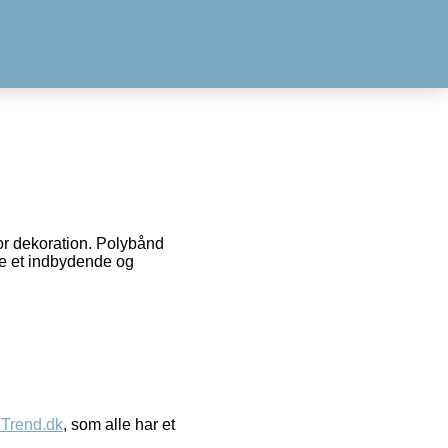
for dekoration. Polybånd
ave et indbydende og
eTrend.dk
, som alle har et