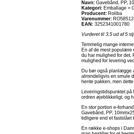
Navn:
Gavebånd, PP, 10
Kategori:
Emballage > 
Producent:
Roliba
Varenummer:
RO58512
EAN:
3252341001780
Vurderet til
3.5
ud af 5 st
Temmelig mange internet 
En af de mest populære e
du har mulighed for det.
mulighed for levering v
Du bør også planlægge at 
almindeligvis en smule dy
hente pakken, men dette e
Leveringstidspunktet på
ordren øjeblikkeligt, og 
En stor portion e-forhan
Gavebånd, PP, 10mmx250m
tidligere end et fastslået
En række e-shops i Danma
man bestiller for et best