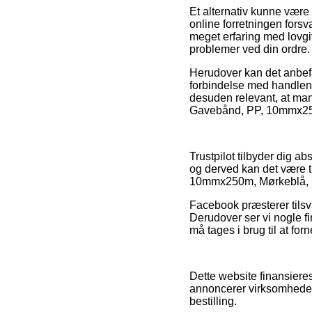
Et alternativ kunne være a
online forretningen forsv
meget erfaring med lovgiv
problemer ved din ordre.
Herudover kan det anbefa
forbindelse med handlen, 
desuden relevant, at man 
Gavebånd, PP, 10mmx250m
Trustpilot tilbyder dig 
og derved kan det være 
10mmx250m, Mørkeblå, Rol
Facebook præsterer tilsva
Derudover ser vi nogle f
må tages i brug til at fo
Dette website finansieres
annoncerer virksomhedern
bestilling.