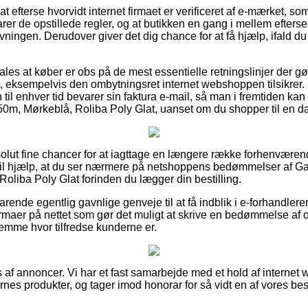
t efterse hvorvidt internet firmaet er verificeret af e-mærket, som
arer de opstillede regler, og at butikken en gang i mellem efterse
ningen. Derudover giver det dig chance for at få hjælp, ifald du 
les at køber er obs på de mest essentielle retningslinjer der g
eksempelvis den ombytningsret internet webshoppen tilsikrer. I r
til enhver tid bevarer sin faktura e-mail, så man i fremtiden ka
, Mørkeblå, Roliba Poly Glat, uanset om du shopper til en da
absolut fine chancer for at iagttage en længere række forhenvære
til hjælp, at du ser nærmere på netshoppens bedømmelser af G
iba Poly Glat forinden du lægger din bestilling.
rende egentlig gavnlige genveje til at få indblik i e-forhandler
irmaer på nettet som gør det muligt at skrive en bedømmelse af 
rnemme hvor tilfredse kunderne er.
 af annoncer. Vi har et fast samarbejde med et hold af internet 
es produkter, og tager imod honorar for så vidt en af vores b