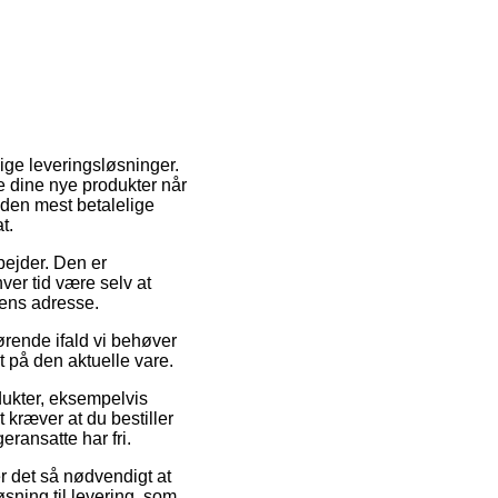
ige leveringsløsninger.
e dine nye produkter når
 den mest betalelige
t.
bejder. Den er
hver tid være selv at
pens adresse.
ende ifald vi behøver
t på den aktuelle vare.
dukter, eksempelvis
ræver at du bestiller
eransatte har fri.
r det så nødvendigt at
sning til levering, som