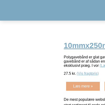
10mmx250m,
Polygavebånd er glat gave
gavebånd er af sådan en k
eksklusivt præg. I vor
(L
27.5
kr.
(Vis fragtpris)
Læs mere »
De mest populære websho