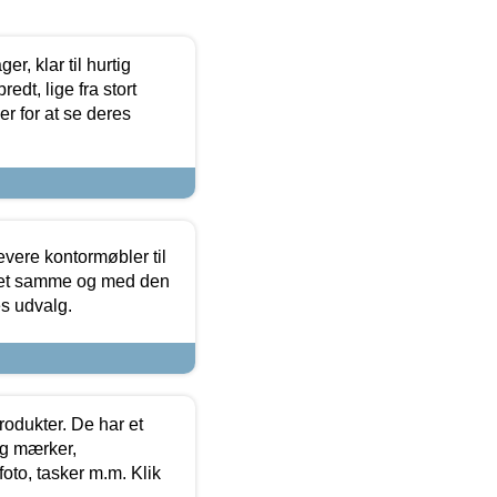
, klar til hurtig
edt, lige fra stort
er for at se deres
evere kontormøbler til
 det samme og med den
es udvalg.
rodukter. De har et
og mærker,
foto, tasker m.m. Klik