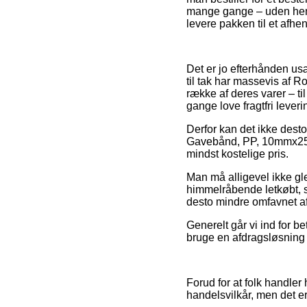
mange gange – uden hensyn
levere pakken til et afhe
Det er jo efterhånden usæd
til tak har massevis af 
række af deres varer – t
gange love fragtfri leveri
Derfor kan det ikke desto
Gavebånd, PP, 10mmx250m
mindst kostelige pris.
Man må alligevel ikke gle
himmelråbende letkøbt, så
desto mindre omfavnet af 
Generelt går vi ind for 
bruge en afdragsløsning so
Forud for at folk handle
handelsvilkår, men det e