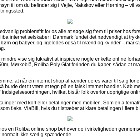
 til om du befinder sig i Vejle, Nakskov eller Hørning – vil være
ntningssted.
vanlig problemfrit for os alle at søge sig frem til priser hos fors
Roliba internet selskaber i Danmark fundet det nødvendigt at try
il børn og babyer, og ligeledes også til mænd og kvinder – mark
ng.
 mindre vise sig lukrativt at inspicere nogle enkelte online forha
, Mørkeblå, Roliba Poly Glat forinden du køber, sådan at man
mme, at når en internet shop afhænder deres varer til salg for e
 burde det tit være et tegn på en falsk internet handler. Køb me
Indsigelsesordningen, hvilket bistår folk overfor uoprigtige onlin
betalinger med kort eller betalinger med mobilen. Som en alterna
m f.eks. ViaBill, hvis du tilstræber at klare betalingen i flere b
r hos en Roliba online shop behøver de i virkeligheden gennem
r normalt ikke særlig spændende.