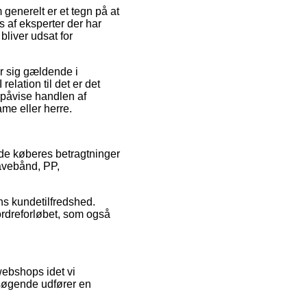
 generelt er et tegn på at
s af eksperter der har
bliver udsat for
ør sig gældende i
elation til det er det
n påvise handlen af
me eller herre.
nde køberes betragtninger
avebånd, PP,
ens kundetilfredshed.
ordreforløbet, som også
webshops idet vi
esøgende udfører en