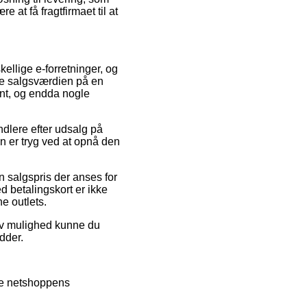
 at få fragtfirmaet til at
kellige e-forretninger, og
kke salgsværdien på en
ant, og endda nogle
ndlere efter udsalg på
 er tryg ved at opnå den
n salgspris der anses for
d betalingskort er ikke
e outlets.
tiv mulighed kunne du
idder.
se netshoppens