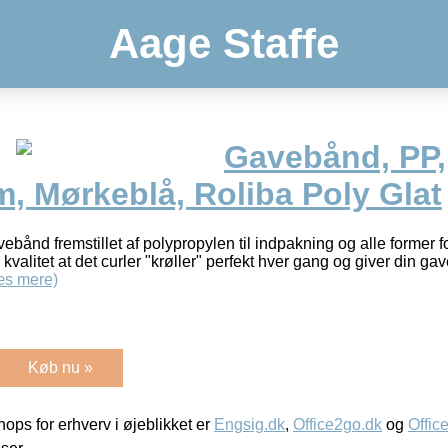
Aage Staffe
Gavebånd, PP,
 Mørkeblå, Roliba Poly Glat
bånd fremstillet af polypropylen til indpakning og alle former 
valitet at det curler "krøller" perfekt hver gang og giver din g
æs mere)
Køb nu »
ps for erhverv i øjeblikket er
Engsig.dk
,
Office2go.dk
og
Offic