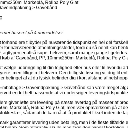
mmx250m, Mørkeblå, Roliba Poly Glat
Gaveindpakning > Gavebånd
0
jerner baseret på
4
anmeldelser
forhandlere tilbyder på nuværende tidspunkt en hel del forskell
r for nærværende afhentningssteder, fordi du så nemt kan hent
 Fragttypen er altså super bekvem, samt mange gange ligeledes
ed køb af Gavebånd, PP, 10mmx250m, Mørkeblå, Roliba Poly Gla
vælge udbringning til din lejlighed eller hus eller til hvor du ar
rere, men tillige ret bekvem. Den billigste løsning vil dog til en
r betinget af at du fysisk befinder dig i kort afstand af netshop
 Emballage > Gaveindpakning > Gavebånd kan være meget afgør
herved er det helt passende at vi undersøger leveringstidspunkte
dlere giver løfte om levering på næste hverdag på masser af pro
, Mørkeblå, Roliba Poly Glat, men vær opmærksom på at det k
 klokkeslæt, sådan at de kan nå at få produktet fikset inden de lag
rk garanterer levering uden betaling, men i de fleste tilfælde e
emt beløb. Som alternativ skulle man tage den mindst kostelige lø