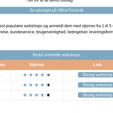
her for at se deres udvalg.
Se udvalget på OfficeTrend.dk
t populære webshops og anmeldt dem med stjerner fra 1 til 5 ud
rrelse, kundeservice, brugervenlighed, betingelser, leveringsfor
Bedst anmeldte webshops
op
Stjerner
Link
Besøg webshop
Besøg webshop
Besøg webshop