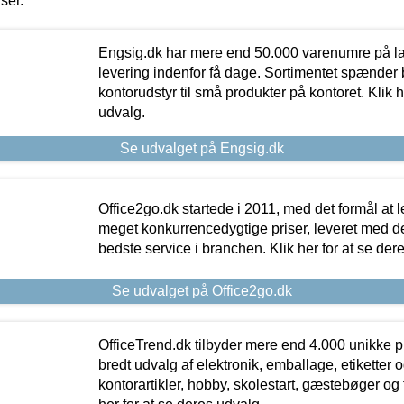
iser.
Engsig.dk har mere end 50.000 varenumre på lager
levering indenfor få dage. Sortimentet spænder br
kontorudstyr til små produkter på kontoret. Klik h
udvalg.
Se udvalget på Engsig.dk
Office2go.dk startede i 2011, med det formål at l
meget konkurrencedygtige priser, leveret med
bedste service i branchen. Klik her for at se der
Se udvalget på Office2go.dk
OfficeTrend.dk tilbyder mere end 4.000 unikke p
bredt udvalg af elektronik, emballage, etiketter 
kontorartikler, hobby, skolestart, gæstebøger og 