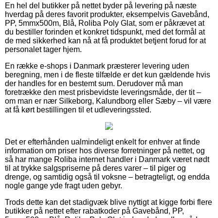
En hel del butikker på nettet byder på levering på næste
hverdag på deres favorit produkter, eksempelvis Gavebånd,
PP, 5mmx500m, Blå, Roliba Poly Glat, som er påkrævet at
du bestiller forinden et konkret tidspunkt, med det formål at
de med sikkerhed kan nå at få produktet betjent forud for at
personalet tager hjem.
En række e-shops i Danmark præsterer levering uden
beregning, men i de fleste tilfælde er det kun gældende hvis
der handles for en bestemt sum. Derudover må man
foretrække den mest prisbevidste leveringsmåde, der tit –
om man er nær Silkeborg, Kalundborg eller Sæby – vil være
at få kørt bestillingen til et udleveringssted.
Det er efterhånden ualmindeligt enkelt for enhver at finde
information om priser hos diverse forretninger på nettet, og
så har mange Roliba internet handler i Danmark været nødt
til at trykke salgspriserne på deres varer – til piger og
drenge, og samtidig også til voksne – betragteligt, og endda
nogle gange yde fragt uden gebyr.
Trods dette kan det stadigvæk blive nyttigt at kigge forbi flere
butikker på nettet efter rabatkoder på Gavebånd, PP,