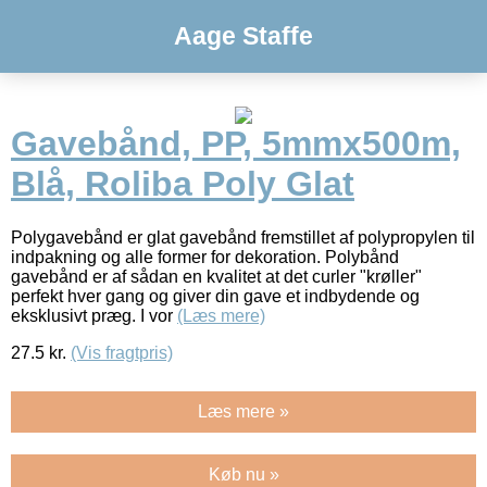
Aage Staffe
Gavebånd, PP, 5mmx500m,
Blå, Roliba Poly Glat
Polygavebånd er glat gavebånd fremstillet af polypropylen til
indpakning og alle former for dekoration. Polybånd
gavebånd er af sådan en kvalitet at det curler "krøller"
perfekt hver gang og giver din gave et indbydende og
eksklusivt præg. I vor
(Læs mere)
27.5
kr.
(Vis fragtpris)
Læs mere »
Køb nu »