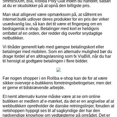
5mmx500m, Blå, Roliba Poly Glat inden du handler, sådan
at du er skudsikker på at opnå den billigste pris.
Man skal alligevel være opmærksom på, at såfremt en
internet butik udlover deres produkter for en pris der virker
usædvanlig lav, så kan det tit være et fingerpeg om en
bedragerisk e-shop. Betalinger med kort er heldigvis
omfattet af en orden, der redder dig overfor snydagtige
netbutikker.
Vi tilråder generelt køb med gængse betalingskort eller
betalinger med mobilen. Som en alternativ mulighed bør du
drage fordel af en afdragsløsning som fx ViaBill, når du har
til hensigt at godtgøre betalingen i flere bidder.
Før nogen shopper i en Roliba e-shop kan de for at være
sikker overveje e-butikkens forretningsbetingelser, men det
er gerne et tidskrævende arbejde.
Et nemt alternativ kunne måske være at se om online
butikken er medlem af e-mærket, da det er en angivelse af at
webbutikken opretholder de danske retningslinjer, foruden at
netshoppen hyppigt ses til af sagkyndige der har den
nødvendige knowhow om vedtægterne på området. Det er