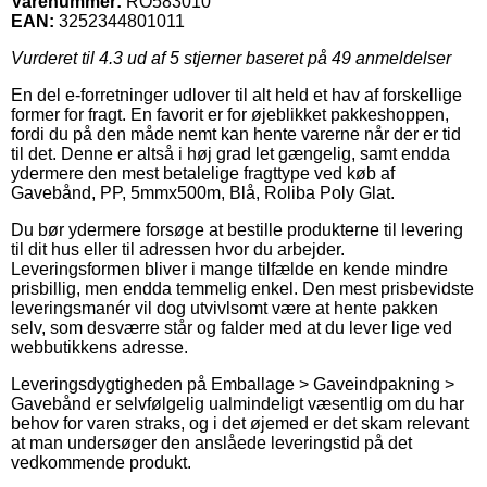
Varenummer:
RO583010
EAN:
3252344801011
Vurderet til
4.3
ud af 5 stjerner baseret på
49
anmeldelser
En del e-forretninger udlover til alt held et hav af forskellige
former for fragt. En favorit er for øjeblikket pakkeshoppen,
fordi du på den måde nemt kan hente varerne når der er tid
til det. Denne er altså i høj grad let gængelig, samt endda
ydermere den mest betalelige fragttype ved køb af
Gavebånd, PP, 5mmx500m, Blå, Roliba Poly Glat.
Du bør ydermere forsøge at bestille produkterne til levering
til dit hus eller til adressen hvor du arbejder.
Leveringsformen bliver i mange tilfælde en kende mindre
prisbillig, men endda temmelig enkel. Den mest prisbevidste
leveringsmanér vil dog utvivlsomt være at hente pakken
selv, som desværre står og falder med at du lever lige ved
webbutikkens adresse.
Leveringsdygtigheden på Emballage > Gaveindpakning >
Gavebånd er selvfølgelig ualmindeligt væsentlig om du har
behov for varen straks, og i det øjemed er det skam relevant
at man undersøger den anslåede leveringstid på det
vedkommende produkt.