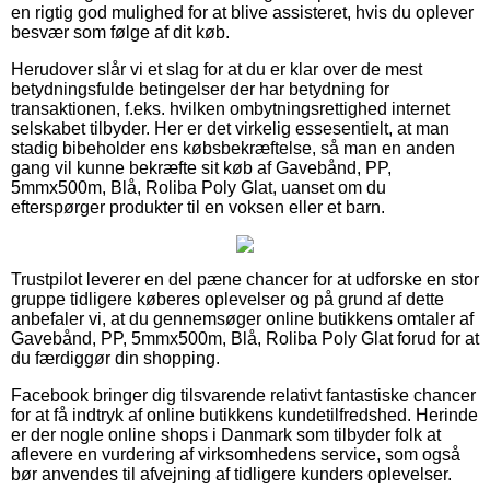
en rigtig god mulighed for at blive assisteret, hvis du oplever
besvær som følge af dit køb.
Herudover slår vi et slag for at du er klar over de mest
betydningsfulde betingelser der har betydning for
transaktionen, f.eks. hvilken ombytningsrettighed internet
selskabet tilbyder. Her er det virkelig essesentielt, at man
stadig bibeholder ens købsbekræftelse, så man en anden
gang vil kunne bekræfte sit køb af Gavebånd, PP,
5mmx500m, Blå, Roliba Poly Glat, uanset om du
efterspørger produkter til en voksen eller et barn.
Trustpilot leverer en del pæne chancer for at udforske en stor
gruppe tidligere køberes oplevelser og på grund af dette
anbefaler vi, at du gennemsøger online butikkens omtaler af
Gavebånd, PP, 5mmx500m, Blå, Roliba Poly Glat forud for at
du færdiggør din shopping.
Facebook bringer dig tilsvarende relativt fantastiske chancer
for at få indtryk af online butikkens kundetilfredshed. Herinde
er der nogle online shops i Danmark som tilbyder folk at
aflevere en vurdering af virksomhedens service, som også
bør anvendes til afvejning af tidligere kunders oplevelser.