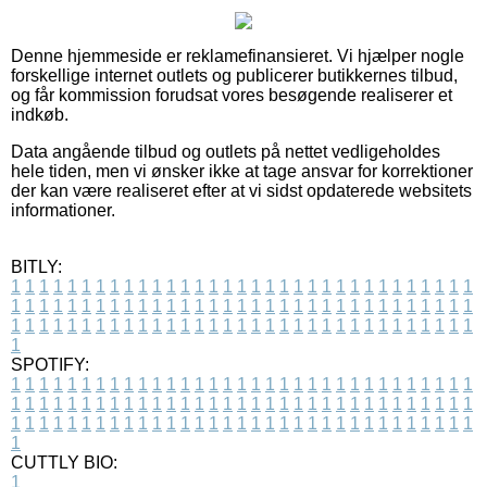
Denne hjemmeside er reklamefinansieret. Vi hjælper nogle
forskellige internet outlets og publicerer butikkernes tilbud,
og får kommission forudsat vores besøgende realiserer et
indkøb.
Data angående tilbud og outlets på nettet vedligeholdes
hele tiden, men vi ønsker ikke at tage ansvar for korrektioner
der kan være realiseret efter at vi sidst opdaterede websitets
informationer.
BITLY:
1
1
1
1
1
1
1
1
1
1
1
1
1
1
1
1
1
1
1
1
1
1
1
1
1
1
1
1
1
1
1
1
1
1
1
1
1
1
1
1
1
1
1
1
1
1
1
1
1
1
1
1
1
1
1
1
1
1
1
1
1
1
1
1
1
1
1
1
1
1
1
1
1
1
1
1
1
1
1
1
1
1
1
1
1
1
1
1
1
1
1
1
1
1
1
1
1
1
1
1
SPOTIFY:
1
1
1
1
1
1
1
1
1
1
1
1
1
1
1
1
1
1
1
1
1
1
1
1
1
1
1
1
1
1
1
1
1
1
1
1
1
1
1
1
1
1
1
1
1
1
1
1
1
1
1
1
1
1
1
1
1
1
1
1
1
1
1
1
1
1
1
1
1
1
1
1
1
1
1
1
1
1
1
1
1
1
1
1
1
1
1
1
1
1
1
1
1
1
1
1
1
1
1
1
CUTTLY BIO:
1