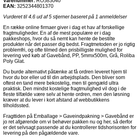
Varenummer:
RO583040
EAN:
3252344801370
Vurderet til
4.6
ud af 5 stjerner baseret på
1
anmeldelser
En række online firmaer giver i dag et hav af forskellige
fragtmuligheder. En af de mest populære er i dag
pakkeshops, hvor du så nemt kan hente de bestilte
produkter når det passer dig bedst. Fragtmetoden er jo rigtig
problemfri, og ofte tilmed den prisbilligste mulighed for
levering ved køb af Gavebånd, PP, 5mmx500m, Grå, Roliba
Poly Glat.
Du burde alternativt påtænke at få ordren leveret hjem til
hvor du bor eller ud til din arbejdsplads. Den bliver som
oftest en tand mere bekostelig, men til gengæld ultra
praktisk. Den mindst kostelige fragtmulighed vil dog i de
fleste tilfælde være selv at hente ordren, men den løsning
kræver at du lever i kort afstand af webbutikkens
tilholdssted.
Fragttiden på Emballage > Gaveindpakning > Gavebånd er
jo ret afgørende om vi behøver pakken nu og her, så derfor
er det selvsagt passende at du kontrollerer tidshorisonten for
levering på den pågældende vare.