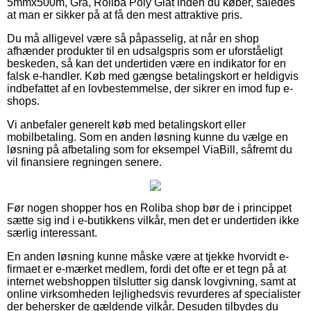
5mmx500m, Grå, Roliba Poly Glat inden du køber, således
at man er sikker på at få den mest attraktive pris.
Du må alligevel være så påpasselig, at når en shop
afhænder produkter til en udsalgspris som er uforståeligt
beskeden, så kan det undertiden være en indikator for en
falsk e-handler. Køb med gængse betalingskort er heldigvis
indbefattet af en lovbestemmelse, der sikrer en imod fup e-
shops.
Vi anbefaler generelt køb med betalingskort eller
mobilbetaling. Som en anden løsning kunne du vælge en
løsning på afbetaling som for eksempel ViaBill, såfremt du
vil finansiere regningen senere.
Før nogen shopper hos en Roliba shop bør de i princippet
sætte sig ind i e-butikkens vilkår, men det er undertiden ikke
særlig interessant.
En anden løsning kunne måske være at tjekke hvorvidt e-
firmaet er e-mærket medlem, fordi det ofte er et tegn på at
internet webshoppen tilslutter sig dansk lovgivning, samt at
online virksomheden lejlighedsvis revurderes af specialister
der behersker de gældende vilkår. Desuden tilbydes du