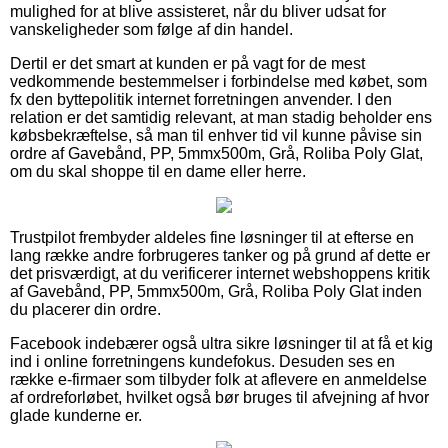
mulighed for at blive assisteret, når du bliver udsat for
vanskeligheder som følge af din handel.
Dertil er det smart at kunden er på vagt for de mest
vedkommende bestemmelser i forbindelse med købet, som
fx den byttepolitik internet forretningen anvender. I den
relation er det samtidig relevant, at man stadig beholder ens
købsbekræftelse, så man til enhver tid vil kunne påvise sin
ordre af Gavebånd, PP, 5mmx500m, Grå, Roliba Poly Glat,
om du skal shoppe til en dame eller herre.
Trustpilot frembyder aldeles fine løsninger til at efterse en
lang række andre forbrugeres tanker og på grund af dette er
det prisværdigt, at du verificerer internet webshoppens kritik
af Gavebånd, PP, 5mmx500m, Grå, Roliba Poly Glat inden
du placerer din ordre.
Facebook indebærer også ultra sikre løsninger til at få et kig
ind i online forretningens kundefokus. Desuden ses en
række e-firmaer som tilbyder folk at aflevere en anmeldelse
af ordreforløbet, hvilket også bør bruges til afvejning af hvor
glade kunderne er.