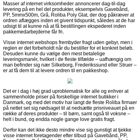
Masser af internet virksomheder annoncerer dag-til-dag
levering på en hel del produkter, eksempelvis Gavebånd,
PP, 5mmx500m, Grå, Roliba Poly Glat, der dog påkræver at
ordren aflægges inden et givent tidspunkt, således at de har
udsigt til at kunne nå at få bestillingen ekspederet inden
pakkemedarbejderne får fri.
Visse internet webshops frembyder fragt uden gebyr, men i
reglen er det forbeholdt når du bestiller for et konkret beløb.
Desuden kunne du vælge den mest betalelige
leveringsmanér, hvilket i de fleste tilfælde – uafhængig om
man befinder sig nær Silkeborg, Frederikssund eller Struer –
er at få dem til at levere ordren til en pakkeshop.
Det er i dag i høj grad uproblematisk for alle og enhver at
sammenholde priser på forskellige internet butikker i
Danmark, og med det motiv har langt de fleste Roliba firmaer
på nettet set sig nødsaget til at nedsætte prisniveauet på en
række af deres produkter – til børn, samt også til voksne –
helt i bund, og endda nogle gange love gratis fragt.
Derfor kan det ikke desto mindre vise sig gunstigt at tjekke
visse internet foretagender efter tilbud på Gavebånd, PP,