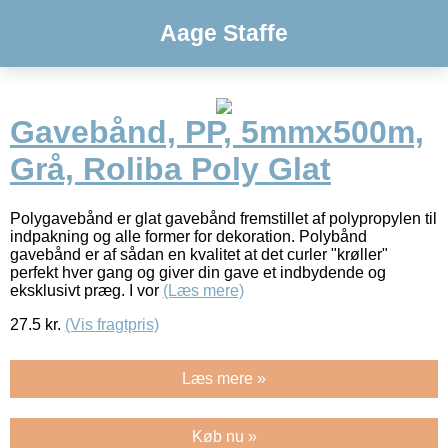
Aage Staffe
Gavebånd, PP, 5mmx500m,
Grå, Roliba Poly Glat
Polygavebånd er glat gavebånd fremstillet af polypropylen til
indpakning og alle former for dekoration. Polybånd
gavebånd er af sådan en kvalitet at det curler "krøller"
perfekt hver gang og giver din gave et indbydende og
eksklusivt præg. I vor
(Læs mere)
27.5
kr.
(Vis fragtpris)
Læs mere »
Køb nu »