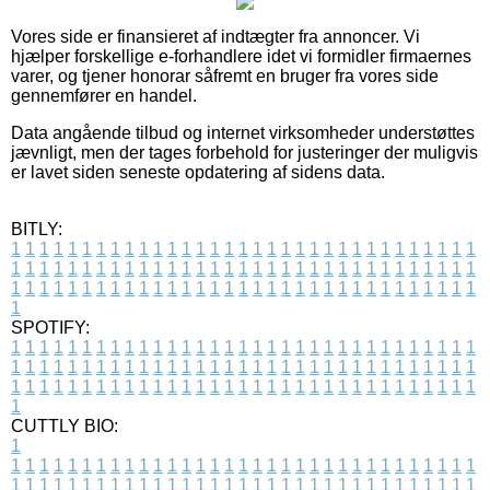
Vores side er finansieret af indtægter fra annoncer. Vi
hjælper forskellige e-forhandlere idet vi formidler firmaernes
varer, og tjener honorar såfremt en bruger fra vores side
gennemfører en handel.
Data angående tilbud og internet virksomheder understøttes
jævnligt, men der tages forbehold for justeringer der muligvis
er lavet siden seneste opdatering af sidens data.
BITLY:
1
1
1
1
1
1
1
1
1
1
1
1
1
1
1
1
1
1
1
1
1
1
1
1
1
1
1
1
1
1
1
1
1
1
1
1
1
1
1
1
1
1
1
1
1
1
1
1
1
1
1
1
1
1
1
1
1
1
1
1
1
1
1
1
1
1
1
1
1
1
1
1
1
1
1
1
1
1
1
1
1
1
1
1
1
1
1
1
1
1
1
1
1
1
1
1
1
1
1
1
SPOTIFY:
1
1
1
1
1
1
1
1
1
1
1
1
1
1
1
1
1
1
1
1
1
1
1
1
1
1
1
1
1
1
1
1
1
1
1
1
1
1
1
1
1
1
1
1
1
1
1
1
1
1
1
1
1
1
1
1
1
1
1
1
1
1
1
1
1
1
1
1
1
1
1
1
1
1
1
1
1
1
1
1
1
1
1
1
1
1
1
1
1
1
1
1
1
1
1
1
1
1
1
1
CUTTLY BIO:
1
1
1
1
1
1
1
1
1
1
1
1
1
1
1
1
1
1
1
1
1
1
1
1
1
1
1
1
1
1
1
1
1
1
1
1
1
1
1
1
1
1
1
1
1
1
1
1
1
1
1
1
1
1
1
1
1
1
1
1
1
1
1
1
1
1
1