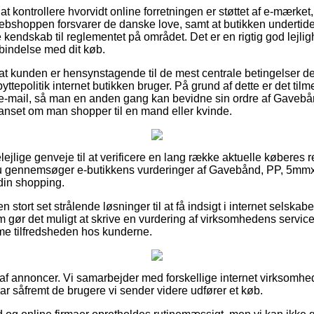
at kontrollere hvorvidt online forretningen er støttet af e-mærket
webshoppen forsvarer de danske love, samt at butikken underti
kendskab til reglementet på området. Det er en rigtig god lejlighe
rbindelse med dit køb.
at kunden er hensynstagende til de mest centrale betingelser der
yttepolitik internet butikken bruger. På grund af dette er det tilm
på e-mail, så man en anden gang kan bevidne sin ordre af Gave
uanset om man shopper til en mand eller kvinde.
elejlige genveje til at verificere en lang række aktuelle køberes r
 du gennemsøger e-butikkens vurderinger af Gavebånd, PP, 5mm
din shopping.
 stort set strålende løsninger til at få indsigt i internet selska
 gør det muligt at skrive en vurdering af virksomhedens service
mme tilfredsheden hos kunderne.
t af annoncer. Vi samarbejder med forskellige internet virksomh
rar såfremt de brugere vi sender videre udfører et køb.