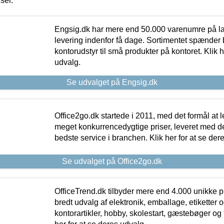
iser.
Engsig.dk har mere end 50.000 varenumre på lager
levering indenfor få dage. Sortimentet spænder br
kontorudstyr til små produkter på kontoret. Klik h
udvalg.
Se udvalget på Engsig.dk
Office2go.dk startede i 2011, med det formål at l
meget konkurrencedygtige priser, leveret med
bedste service i branchen. Klik her for at se der
Se udvalget på Office2go.dk
OfficeTrend.dk tilbyder mere end 4.000 unikke p
bredt udvalg af elektronik, emballage, etiketter 
kontorartikler, hobby, skolestart, gæstebøger og 