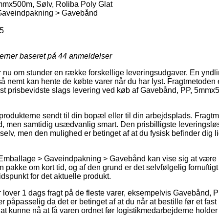
mx500m, Sølv, Roliba Poly Glat
Gaveindpakning > Gavebånd
5
jerner baseret på
44
anmeldelser
nu om stunder en række forskellige leveringsudgaver. En yndling
 nemt kan hente de købte varer når du har lyst. Fragtmetoden er 
st prisbevidste slags levering ved køb af Gavebånd, PP, 5mmx5
å produkterne sendt til din bopæl eller til din arbejdsplads. Frag
, men samtidig usædvanlig smart. Den prisbilligste leveringsl
 selv, men den mulighed er betinget af at du fysisk befinder di
 Emballage > Gaveindpakning > Gavebånd kan vise sig at være 
in pakke om kort tid, og af den grund er det selvfølgelig fornuftig
idspunkt for det aktuelle produkt.
er lover 1 dags fragt på de fleste varer, eksempelvis Gavebånd,
 påpasselig da det er betinget af at du når at bestille før et fas
l at kunne nå at få varen ordnet før logistikmedarbejderne holder 