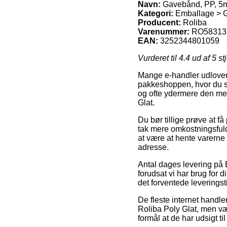
Navn:
Gavebånd, PP, 5m
Kategori:
Emballage > 
Producent:
Roliba
Varenummer:
RO58313
EAN:
3252344801059
Vurderet til
4.4
ud af 5 st
Mange e-handler udlover 
pakkeshoppen, hvor du så
og ofte ydermere den me
Glat.
Du bør tillige prøve at f
tak mere omkostningsfuld
at være at hente varerne
adresse.
Antal dages levering på
forudsat vi har brug for d
det forventede leveringst
De fleste internet handl
Roliba Poly Glat, men vær
formål at de har udsigt ti