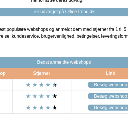
her for at se deres udvalg.
Se udvalget på OfficeTrend.dk
t populære webshops og anmeldt dem med stjerner fra 1 til 5 ud
rrelse, kundeservice, brugervenlighed, betingelser, leveringsfor
Bedst anmeldte webshops
op
Stjerner
Link
Besøg webshop
Besøg webshop
Besøg webshop