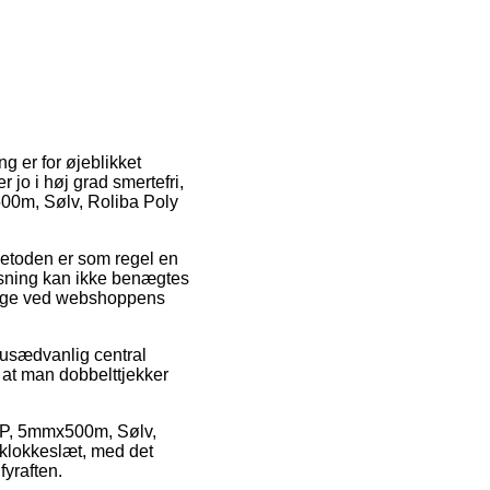
 er for øjeblikket
jo i høj grad smertefri,
00m, Sølv, Roliba Poly
tmetoden er som regel en
øsning kan ikke benægtes
g lige ved webshoppens
usædvanlig central
t at man dobbelttjekker
 PP, 5mmx500m, Sølv,
t klokkeslæt, med det
fyraften.