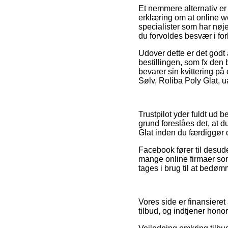
Et nemmere alternativ er 
erklæring om at online 
specialister som har nøje 
du forvoldes besvær i fo
Udover dette er det godt 
bestillingen, som fx den b
bevarer sin kvittering 
Sølv, Roliba Poly Glat, 
Trustpilot yder fuldt ud b
grund foreslåes det, at
Glat inden du færdiggør 
Facebook fører til desuden
mange online firmaer som
tages i brug til at bedø
Vores side er finansiere
tilbud, og indtjener hono