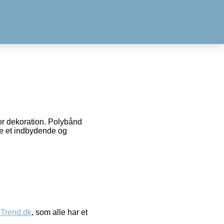
for dekoration. Polybånd
ave et indbydende og
eTrend.dk
, som alle har et