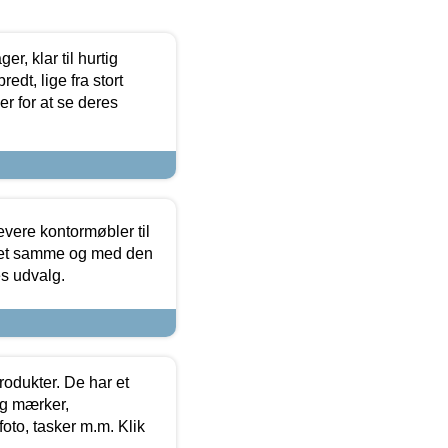
, klar til hurtig
edt, lige fra stort
er for at se deres
evere kontormøbler til
 det samme og med den
es udvalg.
rodukter. De har et
og mærker,
foto, tasker m.m. Klik