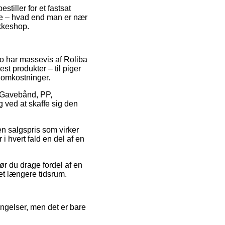
tiller for et fastsat
ælde – hvad end man er nær
akkeshop.
rgo har massevis af Roliba
st produkter – til piger
 omkostninger.
på Gavebånd, PP,
 ved at skaffe sig den
en salgspris som virker
i hvert fald en del af en
ør du drage fordel af en
et længere tidsrum.
ngelser, men det er bare