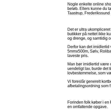
Nogle enkelte online shop
beløb. Ellers kunne du ta
Taastrup, Frederikssund e
Det er ultra ukompliceret
butikker på nettet ikke k
og drenge, og samtidig o
Derfor kan det imidlertid
5mmx500m, Sølv, Roliba P
laveste pris.
Man bør imidlertid være 
uendeligt lav, burde det 
lovbestemmelse, som vær
Vi foreslår generelt kort
afbetalingsordning som f.
Forinden folk køber i e
en omfattende opgave.