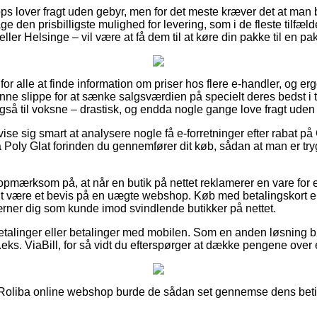
s lover fragt uden gebyr, men for det meste kræver det at man bes
ge den prisbilligste mulighed for levering, som i de fleste tilf
ller Helsinge – vil være at få dem til at køre din pakke til en p
 for alle at finde information om priser hos flere e-handler, og e
unne slippe for at sænke salgsværdien på specielt deres bedst i te
gså til voksne – drastisk, og endda nogle gange love fragt uden
 vise sig smart at analysere nogle få e-forretninger efter rabat 
oly Glat forinden du gennemfører dit køb, sådan at man er tryg
opmærksom på, at når en butik på nettet reklamerer en vare for 
tit være et bevis på en uægte webshop. Køb med betalingskort er 
ner dig som kunde imod svindlende butikker på nettet.
betalinger eller betalinger med mobilen. Som en anden løsning b
eks. ViaBill, for så vidt du efterspørger at dække pengene over 
n Roliba online webshop burde de sådan set gennemse dens beti