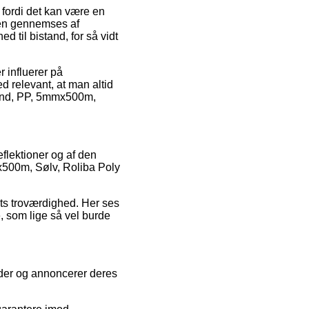
, fordi det kan være en
den gennemses af
d til bistand, for så vidt
 influerer på
ed relevant, at man altid
bånd, PP, 5mmx500m,
eflektioner og af den
x500m, Sølv, Roliba Poly
bets troværdighed. Her ses
, som lige så vel burde
eder og annoncerer deres