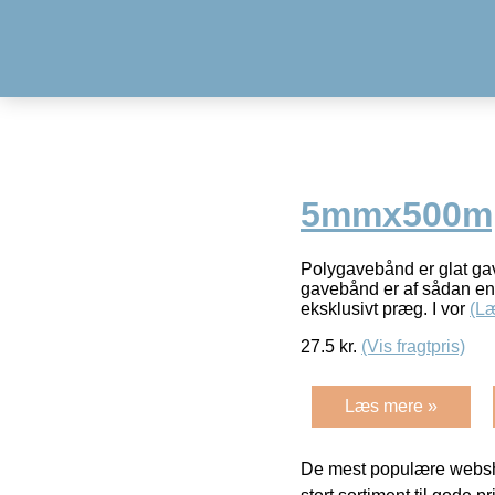
5mmx500m, 
Polygavebånd er glat gave
gavebånd er af sådan en k
eksklusivt præg. I vor
(L
27.5
kr.
(Vis fragtpris)
Læs mere »
De mest populære websho