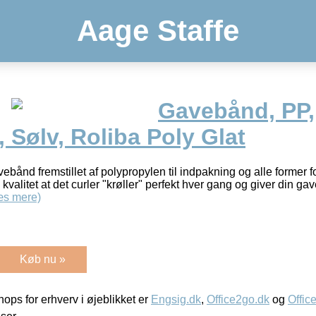
Aage Staffe
Gavebånd, PP,
Sølv, Roliba Poly Glat
bånd fremstillet af polypropylen til indpakning og alle former 
valitet at det curler "krøller" perfekt hver gang og giver din g
æs mere)
Køb nu »
ps for erhverv i øjeblikket er
Engsig.dk
,
Office2go.dk
og
Offic