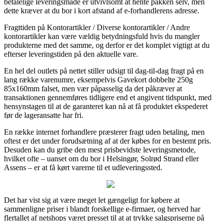
betalelige leveringsmåde er utvivlsomt at hente pakken selv, men
dette kræver at du bor i kort afstand af e-forhandlerens adresse.
Fragttiden på Kontorartikler / Diverse kontorartikler / Andre
kontorartikler kan være vældig betydningsfuld hvis du mangler
produkterne med det samme, og derfor er det komplet vigtigt at du
efterser leveringstiden på den aktuelle vare.
En hel del outlets på nettet stiller udsigt til dag-til-dag fragt på en
lang række varenumre, eksempelvis Gavekort dobbelte 250g
85x160mm falset, men vær påpasselig da det påkræver at
transaktionen gennemføres tidligere end et angivent tidspunkt, med
hensynstagen til at de garanteret kan nå at få produktet ekspederet
før de lageransatte har fri.
En række internet forhandlere præsterer fragt uden betaling, men
oftest er det under forudsætning af at der købes for en bestemt pris.
Desuden kan du gribe den mest prisbevidste leveringsmetode,
hvilket ofte – uanset om du bor i Helsingør, Solrød Strand eller
Assens – er at få kørt varerne til et udleveringssted.
Det har vist sig at være meget let gængeligt for købere at
sammenligne priser i blandt forskellige e-firmaer, og herved har
flertallet af netshops været presset til at at trykke salgspriserne på