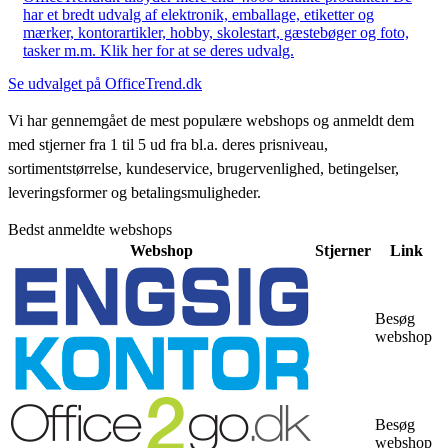
har et bredt udvalg af elektronik, emballage, etiketter og
mærker, kontorartikler, hobby, skolestart, gæstebøger og foto,
tasker m.m. Klik her for at se deres udvalg.
Se udvalget på OfficeTrend.dk
Vi har gennemgået de mest populære webshops og anmeldt dem
med stjerner fra 1 til 5 ud fra bl.a. deres prisniveau,
sortimentstørrelse, kundeservice, brugervenlighed, betingelser,
leveringsformer og betalingsmuligheder.
Bedst anmeldte webshops
Webshop
Stjerner
Link
Besøg
webshop
Besøg
webshop