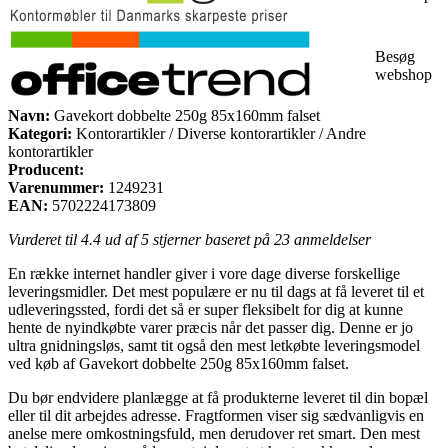
Besøg
webshop
Navn:
Gavekort dobbelte 250g 85x160mm falset
Kategori:
Kontorartikler / Diverse kontorartikler / Andre
kontorartikler
Producent:
Varenummer:
1249231
EAN:
5702224173809
Vurderet til
4.4
ud af 5 stjerner baseret på
23
anmeldelser
En række internet handler giver i vore dage diverse forskellige
leveringsmidler. Det mest populære er nu til dags at få leveret til et
udleveringssted, fordi det så er super fleksibelt for dig at kunne
hente de nyindkøbte varer præcis når det passer dig. Denne er jo
ultra gnidningsløs, samt tit også den mest letkøbte leveringsmodel
ved køb af Gavekort dobbelte 250g 85x160mm falset.
Du bør endvidere planlægge at få produkterne leveret til din bopæl
eller til dit arbejdes adresse. Fragtformen viser sig sædvanligvis en
anelse mere omkostningsfuld, men derudover ret smart. Den mest