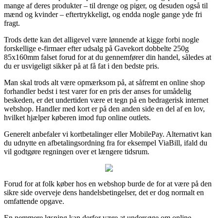
mange af deres produkter – til drenge og piger, og desuden også til
mænd og kvinder – eftertrykkeligt, og endda nogle gange yde fri
fragt.
Trods dette kan det alligevel være lønnende at kigge forbi nogle
forskellige e-firmaer efter udsalg på Gavekort dobbelte 250g
85x160mm falset forud for at du gennemfører din handel, således at
du er usvigeligt sikker på at få fat i den bedste pris.
Man skal trods alt være opmærksom på, at såfremt en online shop
forhandler bedst i test varer for en pris der anses for umådelig
beskeden, er det undertiden være et tegn på en bedragerisk internet
webshop. Handler med kort er på den anden side en del af en lov,
hvilket hjælper køberen imod fup online outlets.
Generelt anbefaler vi kortbetalinger eller MobilePay. Alternativt kan
du udnytte en afbetalingsordning fra for eksempel ViaBill, ifald du
vil godtgøre regningen over et længere tidsrum.
Forud for at folk køber hos en webshop burde de for at være på den
sikre side overveje dens handelsbetingelser, det er dog normalt en
omfattende opgave.
En nemmere løsning kan derfor være at undersøge om online