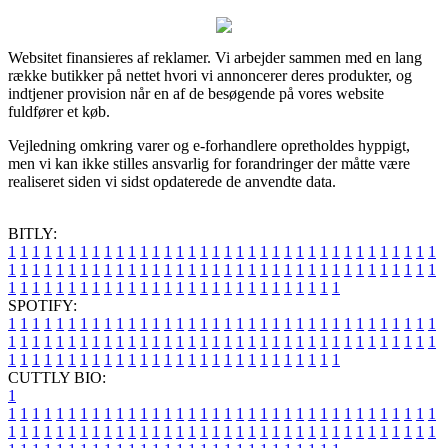
Websitet finansieres af reklamer. Vi arbejder sammen med en lang
række butikker på nettet hvori vi annoncerer deres produkter, og
indtjener provision når en af de besøgende på vores website
fuldfører et køb.
Vejledning omkring varer og e-forhandlere opretholdes hyppigt,
men vi kan ikke stilles ansvarlig for forandringer der måtte være
realiseret siden vi sidst opdaterede de anvendte data.
BITLY:
1
1
1
1
1
1
1
1
1
1
1
1
1
1
1
1
1
1
1
1
1
1
1
1
1
1
1
1
1
1
1
1
1
1
1
1
1
1
1
1
1
1
1
1
1
1
1
1
1
1
1
1
1
1
1
1
1
1
1
1
1
1
1
1
1
1
1
1
1
1
1
1
1
1
1
1
1
1
1
1
1
1
1
1
1
1
1
1
1
1
1
1
1
1
1
1
1
1
1
1
SPOTIFY:
1
1
1
1
1
1
1
1
1
1
1
1
1
1
1
1
1
1
1
1
1
1
1
1
1
1
1
1
1
1
1
1
1
1
1
1
1
1
1
1
1
1
1
1
1
1
1
1
1
1
1
1
1
1
1
1
1
1
1
1
1
1
1
1
1
1
1
1
1
1
1
1
1
1
1
1
1
1
1
1
1
1
1
1
1
1
1
1
1
1
1
1
1
1
1
1
1
1
1
1
CUTTLY BIO:
1
1
1
1
1
1
1
1
1
1
1
1
1
1
1
1
1
1
1
1
1
1
1
1
1
1
1
1
1
1
1
1
1
1
1
1
1
1
1
1
1
1
1
1
1
1
1
1
1
1
1
1
1
1
1
1
1
1
1
1
1
1
1
1
1
1
1
1
1
1
1
1
1