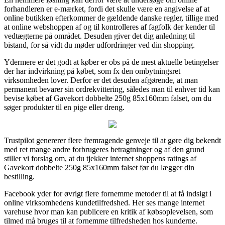
forhandleren er e-mærket, fordi det skulle være en angivelse af at
online butikken efterkommer de gældende danske regler, tillige med
at online webshoppen af og til kontrolleres af fagfolk der kender til
vedtægterne på området. Desuden giver det dig anledning til
bistand, for så vidt du møder udfordringer ved din shopping.
Ydermere er det godt at køber er obs på de mest aktuelle betingelser
der har indvirkning på købet, som fx den ombytningsret
virksomheden lover. Derfor er det desuden afgørende, at man
permanent bevarer sin ordrekvittering, således man til enhver tid kan
bevise købet af Gavekort dobbelte 250g 85x160mm falset, om du
søger produkter til en pige eller dreng.
Trustpilot genererer flere fremragende genveje til at gøre dig bekendt
med ret mange andre forbrugeres betragtninger og af den grund
stiller vi forslag om, at du tjekker internet shoppens ratings af
Gavekort dobbelte 250g 85x160mm falset før du lægger din
bestilling.
Facebook yder for øvrigt flere fornemme metoder til at få indsigt i
online virksomhedens kundetilfredshed. Her ses mange internet
varehuse hvor man kan publicere en kritik af købsoplevelsen, som
tilmed må bruges til at fornemme tilfredsheden hos kunderne.