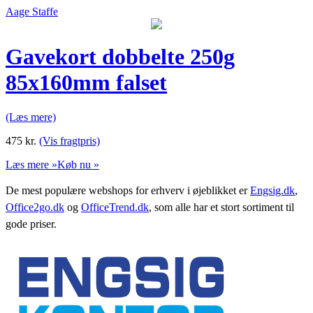
Aage Staffe
Gavekort dobbelte 250g
85x160mm falset
(Læs mere)
475
kr.
(Vis fragtpris)
Læs mere »
Køb nu »
De mest populære webshops for erhverv i øjeblikket er
Engsig.dk
,
Office2go.dk
og
OfficeTrend.dk
, som alle har et stort sortiment til
gode priser.