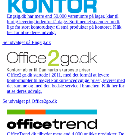
Engsig.dk har mere end 50.000 varenumre på lager, klar til
hurtig levering indenfor få dage. Sortimentet spænder bredt,
lige fra stort kontorudstyr til små produkter på kontoret. Klik
her for at se deres udvalg.
Se udvalget på Engsig.dk
Office2go.dk startede i 2011, med det formål at levere
kontormøbler til meget konkurrencedygtige priser, leveret med
det samme og med den bedste service i branchen. Klik her for
at se deres udvalg.
Se udvalget på Office2go.dk
OfficeTrend.dk tilbyder mere end 4.000 unikke produkter. De