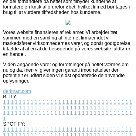
en del forhandlere på nettet som tilbyder kunderne at
formulere en kritik af ordreforløbet, hvilket tilmed bør tages i
brug til at vurdere tilfredsheden hos kunderne.
Vores website finansieres af reklamer. Vi arbejder tæt
sammen med en samling af internet firmaer idet vi
markedsfører virksomhedernes varer, og opnår godtgørelse i
tilfælde af at en af de besøgende på vores website fuldfører
en handel.
Viden angående varer og forretninger på nettet værnes om
nu og da, men vi giver ingen garanti imod rettelser der
potentielt er udført siden vi sidst opdaterede de anvendte
oplysninger.
derimart.com
BITLY:
1
1
1
1
1
1
1
1
1
1
1
1
1
1
1
1
1
1
1
1
1
1
1
1
1
1
1
1
1
1
1
1
1
1
1
1
1
1
1
1
1
1
1
1
1
1
1
1
1
1
1
1
1
1
1
1
1
1
1
1
1
1
1
1
1
1
1
1
1
1
1
1
1
1
1
1
1
1
1
1
1
1
1
1
1
1
1
1
1
1
1
1
1
1
1
1
1
1
1
1
SPOTIFY:
1
1
1
1
1
1
1
1
1
1
1
1
1
1
1
1
1
1
1
1
1
1
1
1
1
1
1
1
1
1
1
1
1
1
1
1
1
1
1
1
1
1
1
1
1
1
1
1
1
1
1
1
1
1
1
1
1
1
1
1
1
1
1
1
1
1