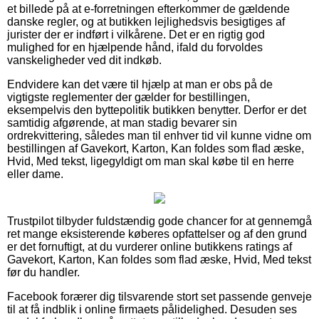
et billede på at e-forretningen efterkommer de gældende
danske regler, og at butikken lejlighedsvis besigtiges af
jurister der er indført i vilkårene. Det er en rigtig god
mulighed for en hjælpende hånd, ifald du forvoldes
vanskeligheder ved dit indkøb.
Endvidere kan det være til hjælp at man er obs på de
vigtigste reglementer der gælder for bestillingen,
eksempelvis den byttepolitik butikken benytter. Derfor er det
samtidig afgørende, at man stadig bevarer sin
ordrekvittering, således man til enhver tid vil kunne vidne om
bestillingen af Gavekort, Karton, Kan foldes som flad æske,
Hvid, Med tekst, ligegyldigt om man skal købe til en herre
eller dame.
Trustpilot tilbyder fuldstændig gode chancer for at gennemgå
ret mange eksisterende køberes opfattelser og af den grund
er det fornuftigt, at du vurderer online butikkens ratings af
Gavekort, Karton, Kan foldes som flad æske, Hvid, Med tekst
før du handler.
Facebook forærer dig tilsvarende stort set passende genveje
til at få indblik i online firmaets pålidelighed. Desuden ses