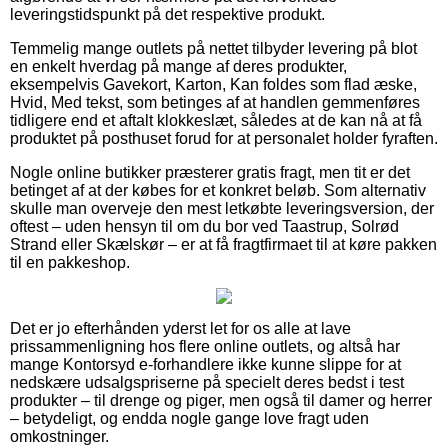
leveringstidspunkt på det respektive produkt.
Temmelig mange outlets på nettet tilbyder levering på blot
en enkelt hverdag på mange af deres produkter,
eksempelvis Gavekort, Karton, Kan foldes som flad æske,
Hvid, Med tekst, som betinges af at handlen gemmenføres
tidligere end et aftalt klokkeslæt, således at de kan nå at få
produktet på posthuset forud for at personalet holder fyraften.
Nogle online butikker præsterer gratis fragt, men tit er det
betinget af at der købes for et konkret beløb. Som alternativ
skulle man overveje den mest letkøbte leveringsversion, der
oftest – uden hensyn til om du bor ved Taastrup, Solrød
Strand eller Skælskør – er at få fragtfirmaet til at køre pakken
til en pakkeshop.
Det er jo efterhånden yderst let for os alle at lave
prissammenligning hos flere online outlets, og altså har
mange Kontorsyd e-forhandlere ikke kunne slippe for at
nedskære udsalgspriserne på specielt deres bedst i test
produkter – til drenge og piger, men også til damer og herrer
– betydeligt, og endda nogle gange love fragt uden
omkostninger.