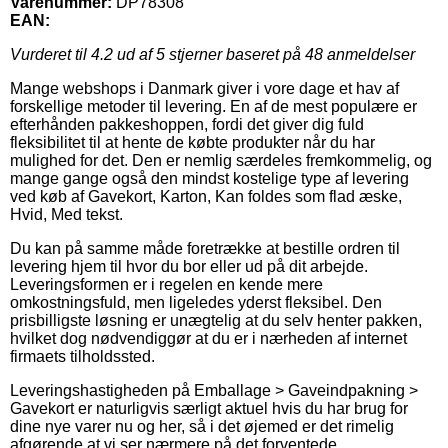
Varenummer:
DP78308
EAN:
Vurderet til
4.2
ud af 5 stjerner baseret på
48
anmeldelser
Mange webshops i Danmark giver i vore dage et hav af
forskellige metoder til levering. En af de mest populære er
efterhånden pakkeshoppen, fordi det giver dig fuld
fleksibilitet til at hente de købte produkter når du har
mulighed for det. Den er nemlig særdeles fremkommelig, og
mange gange også den mindst kostelige type af levering
ved køb af Gavekort, Karton, Kan foldes som flad æske,
Hvid, Med tekst.
Du kan på samme måde foretrække at bestille ordren til
levering hjem til hvor du bor eller ud på dit arbejde.
Leveringsformen er i regelen en kende mere
omkostningsfuld, men ligeledes yderst fleksibel. Den
prisbilligste løsning er unægtelig at du selv henter pakken,
hvilket dog nødvendiggør at du er i nærheden af internet
firmaets tilholdssted.
Leveringshastigheden på Emballage > Gaveindpakning >
Gavekort er naturligvis særligt aktuel hvis du har brug for
dine nye varer nu og her, så i det øjemed er det rimelig
afgørende at vi ser nærmere på det forventede