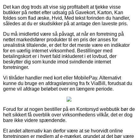
Det kan dog trods alt vise sig profitabelt at tjekke visse
butikker på nettet efter udsalg på Gavekort, Karton, Kan
foldes som flad æske, Hvid, Med tekst forinden du handler,
således at du er skudsikker på at antage den laveste pris.
Du må imidlertid være så påvagt, at når en forretning på
nettet markedsfører produkter til en pris der anses for
urealistisk tiltalende, er det for det meste være en indikator
for en uærlig internet virksomhed. Bestillinger med
betalingskort er i hvert fald inkluderet i et lovbud, der
beskytter dig som kunde imod svindlende internet
forretninger.
Vi tilråder handler med kort eller MobilePay. Alternativt
kunne du bruge en afdragsløsning fra fx ViaBill, forudsat du
gerne vil afdrage beløbet over en længere periode.
Forud for at nogen bestiller på en Kontorsyd webbutik bør de
helt sikkert få overblik over virksomhedens vilkår, det er dog
bare ikke videre spændende.
Et andet alternativ kan derfor være at se hvorvidt online
forretningen er medlem af e-mærket, grundet at det bør være