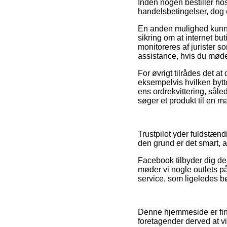
Inden nogen bestiller h
handelsbetingelser, dog 
En anden mulighed kunne 
sikring om at internet b
monitoreres af jurister 
assistance, hvis du møde
For øvrigt tilrådes det a
eksempelvis hvilken bytte
ens ordrekvittering, sål
søger et produkt til en m
Trustpilot yder fuldstænd
den grund er det smart, 
Facebook tilbyder dig deru
møder vi nogle outlets p
service, som ligeledes bø
Denne hjemmeside er fina
foretagender derved at v