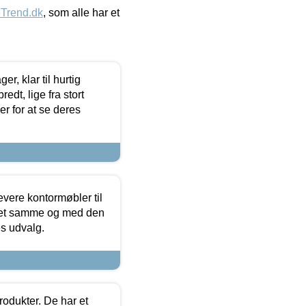
eTrend.dk
, som alle har et
, klar til hurtig
edt, lige fra stort
er for at se deres
evere kontormøbler til
 det samme og med den
es udvalg.
rodukter. De har et