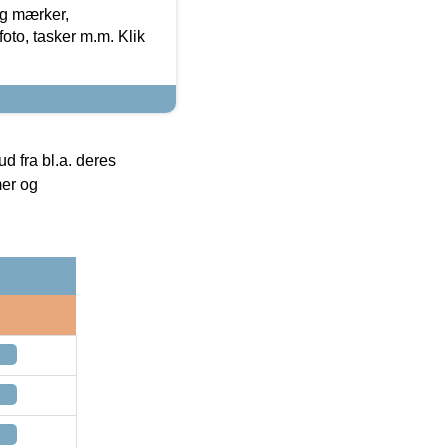
og mærker,
foto, tasker m.m. Klik
 fra bl.a. deres
mer og