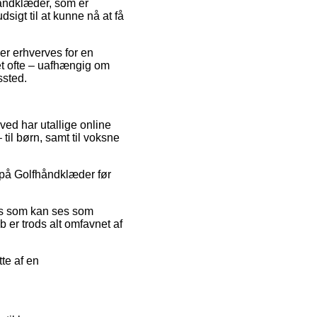
håndklæder, som er
sigt til at kunne nå at få
der erhverves for en
et ofte – uafhængig om
ssted.
rved har utallige online
til børn, samt til voksne
at på Golfhåndklæder før
ris som kan ses som
 er trods alt omfavnet af
te af en