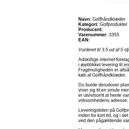
Navn:
Golfhåndklæder
Kategori:
Golfprodukter
Producent:
Varenummer:
3355
EAN:
Vurderet til
3.5
ud af 5 st
Adskillige internet fore
i øjeblikket levering til
Fragtmuligheden er altså
køb af Golfhåndklæder.
Du burde derudover planlæ
viser sig tit en smule me
er utvivlsomt at hente va
virksomhedens adresse.
Leveringstiden på Golfpro
inden for kort tid, og i 
ved den pågældende var