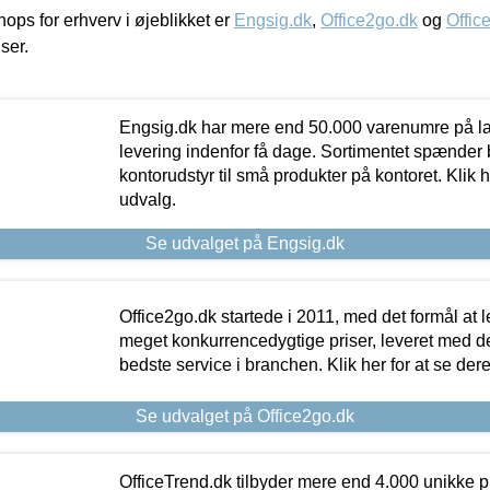
ps for erhverv i øjeblikket er
Engsig.dk
,
Office2go.dk
og
Offic
iser.
Engsig.dk har mere end 50.000 varenumre på lager
levering indenfor få dage. Sortimentet spænder br
kontorudstyr til små produkter på kontoret. Klik h
udvalg.
Se udvalget på Engsig.dk
Office2go.dk startede i 2011, med det formål at l
meget konkurrencedygtige priser, leveret med
bedste service i branchen. Klik her for at se der
Se udvalget på Office2go.dk
OfficeTrend.dk tilbyder mere end 4.000 unikke p