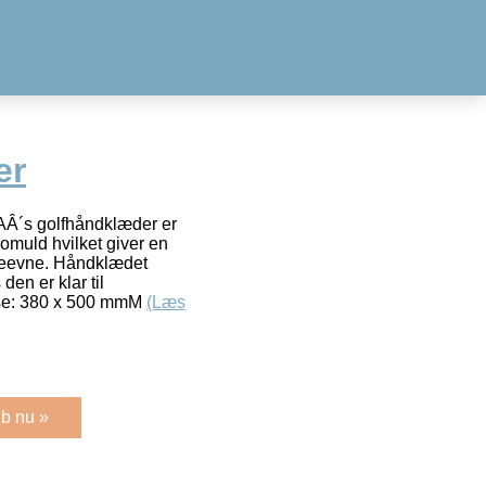
er
Â´s golfhåndklæder er
bomuld hvilket giver en
rreevne. Håndklædet
en er klar til
se: 380 x 500 mmM
(Læs
b nu »