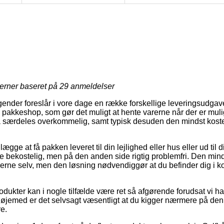
jerner baseret på
29
anmeldelser
tagender foreslår i vore dage en række forskellige leveringsudga
 en pakkeshop, som gør det muligt at hente varerne når der er muli
 særdeles overkommelig, samt typisk desuden den mindst kostel
gge at få pakken leveret til din lejlighed eller hus eller ud til
re bekostelig, men på den anden side rigtig problemfri. Den minds
rerne selv, men den løsning nødvendiggør at du befinder dig i ko
dukter kan i nogle tilfælde være ret så afgørende forudsat vi ha
det øjemed er det selvsagt væsentligt at du kigger nærmere på de
e.