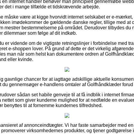
os en internet handler behøver man principielt gennemløbe web
er det i mange tilfælde et tidskrævende arbejde.
måske være at kigge hvorvidt internet selskabet er e-mærket, 
utikken imødekommer de gældende danske regler, tillige med at o
som mestrer bestemmelserne på området. Derudover tilbydes du m
r dilemmaer som følge af dit indkøb.
t du er vidende om de vigtigste retningslinjer i forbindelse med t
ret e-shoppen lover. På grund af dette er det virkelig afgørende
edes man når som helst kan dokumentere ordren af Golfhåndklæd
and eller kvinde.
ig gavnlige chancer for at iagttage adskillige aktuelle konsumen
at du gennemsøger e-handlens omtaler af Golfhåndklæder forud f
dover sådan set habile genveje til at få indblik i internet firmae
å nettet som giver kunderne mulighed for at nedfælde en evalue
r benyttes til at fornemme kundernes tilfredshed.
nsieret af annonceindtægter. Vi har faste samarbejder med en 
i promoverer virksomhedernes produkter, og tjener godtgørelse 