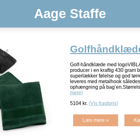
Aage Staffe
Golfhåndklæd
Golf-håndklæde med logoVIBLA
producer i en kraftig 430 gram 
superlækker følelse og god tø
leveres med metalhook således d
ophængning på bag’en.Størrel
mere)
5104
kr.
(Vis fragtpris)
Læs mere »
Kø