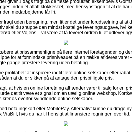
r giver 1 dags fragt på de fleste produkter, eksempelvis Golf
ægges inden et aftalt klokkeslæt, med hensynstagen til at de har ud
inden medarbejderne får fri.
er fragt uden beregning, men tit er det under forudsætning af at 
ativ skal du snuppe den mindst kostelige leveringsudgave, hvilk
rød eller Vojens – vil være at få leveret ordren til et udlevering
or købere at prissammenligne på flere internet foretagender, og de
ippe for at formindske prisniveauet på en række af deres varer – 
gle gange præstere levering uden betaling.
re profitabelt at inspicere indtil flere online selskaber efter rab
ådan at du er sikker på at antage den prisbilligste pris.
t, at hvis en online forretning afhænder varer til salg for en p
urde det tit være et signal om en uærlig online webshop. Kortkøb
ikrer os overfor svindlende online selskaber.
med betalingskort eller MobilePay. Alternativt kunne du drage nyt
ViaBill, hvis du har til hensigt at finansiere regningen over tid.