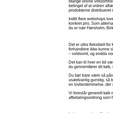
Mange online virksomhede
betinget af at ordren afl
produkterne distribueret 
Indtil flere webshops lov
konkret pris. Som altern
du er nær Hørsholm, Birke
Det er ultra fleksibelt f
forhandlere ikke kunne sl
– voldsomt, og endda no
Det kan til hver en tid væ
du gennemfører dit køb, s
Du bør bare være så påvag
usædvanlig gunstig, så b
en lovbestemmelse, der s
Vi foreslår generelt køb 
afbetalingsordning som fx 