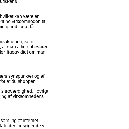
butikkens
hvilket kan være en
nline virksomheden tit
ulighed for at få
ransaktionen, som
, at man altid opbevarer
er, ligegyldigt om man
ters synspunkter og af
or at du shopper.
ts troværdighed. I øvrigt
ring af virksomhedens
samling af internet
ifald den besøgende vi