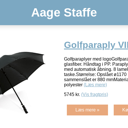
Aage Staffe
Golfparaply V
Golfparaplyer med logoGolfpara
glasfiber. Håndtag i PP. Parapl
med automatisk åbning. 8 lamell
taske.Størrelse: Opslået ø117
sammenslået er 880 mmMaterial
polyester
(Læs mere)
5745
kr.
(Vis fragtpris)
Læs mere »
Kø