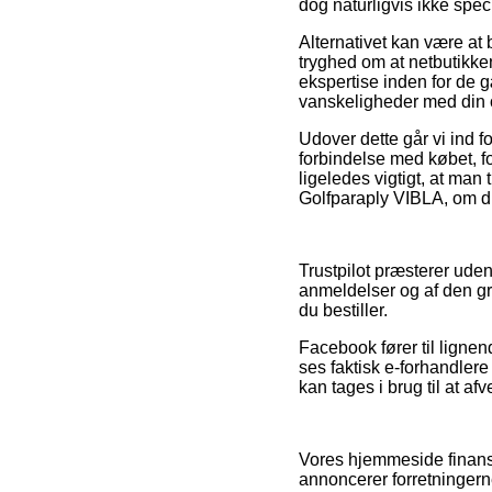
dog naturligvis ikke spec
Alternativet kan være at 
tryghed om at netbutikken l
ekspertise inden for de g
vanskeligheder med din 
Udover dette går vi ind 
forbindelse med købet, f
ligeledes vigtigt, at man
Golfparaply VIBLA, om du
Trustpilot præsterer ud
anmeldelser og af den gr
du bestiller.
Facebook fører til ligne
ses faktisk e-forhandle
kan tages i brug til at af
Vores hjemmeside finansi
annoncerer forretningerne