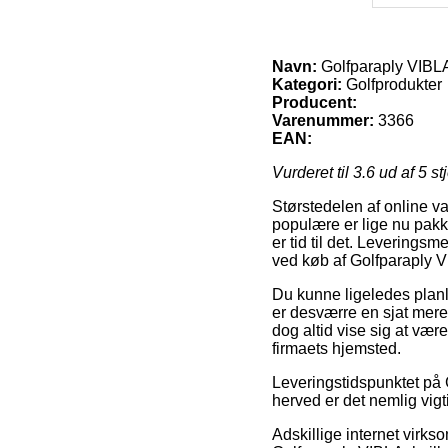
Navn:
Golfparaply VIBL
Kategori:
Golfprodukter
Producent:
Varenummer:
3366
EAN:
Vurderet til
3.6
ud af 5 st
Størstedelen af online va
populære er lige nu pakk
er tid til det. Leverings
ved køb af Golfparaply 
Du kunne ligeledes planlæ
er desværre en sjat mere
dog altid vise sig at vær
firmaets hjemsted.
Leveringstidspunktet på 
herved er det nemlig vigt
Adskillige internet vir