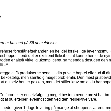
A
jerner baseret på
36
anmeldelser
rehuse foreslår efterhånden en hel del forskellige leveringsmul
eshoppen, fordi det er ekstremt fleksibelt at kunne hente de nyi
metoden er altså virkelig ukompliceret, samt endda desuden den m
VIBLA.
gge at få produkterne sendt til din private bopæl eller ud til d
 bekostelig, men samtidig meget problemfri. Den mest prisbevidst
e at du selv henter pakken, men det stiller krav om at du har bopæ
Golfprodukter er selvfølgelig meget bestemmende om vi har brug 
igt at du efterser leveringstiden ved den respektive vare.
ksomheder giver 1 dags levering på mange af shoppens varenumr