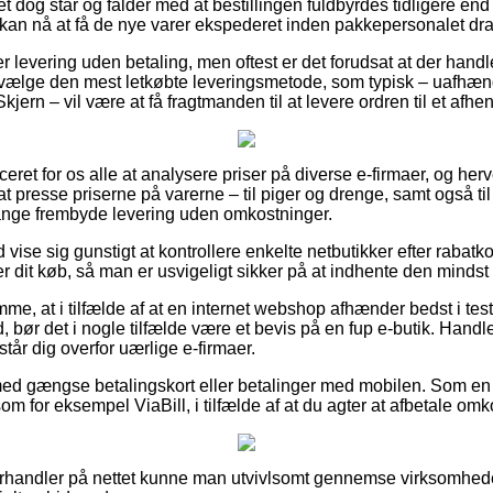
t dog står og falder med at bestillingen fuldbyrdes tidligere end 
 kan nå at få de nye varer ekspederet inden pakkepersonalet dr
 levering uden betaling, men oftest er det forudsat at der handl
 vælge den mest letkøbte leveringsmetode, som typisk – uafhæn
kjern – vil være at få fragtmanden til at levere ordren til et afhe
ceret for os alle at analysere priser på diverse e-firmaer, og her
t presse priserne på varerne – til piger og drenge, samt også til
nge frembyde levering uden omkostninger.
d vise sig gunstigt at kontrollere enkelte netbutikker efter rabat
dit køb, så man er usvigeligt sikker på at indhente den mindst k
me, at i tilfælde af at en internet webshop afhænder bedst i test
, bør det i nogle tilfælde være et bevis på en fup e-butik. Handl
istår dig overfor uærlige e-firmaer.
 med gængse betalingskort eller betalinger med mobilen. Som e
som for eksempel ViaBill, i tilfælde af at du agter at afbetale omk
orhandler på nettet kunne man utvivlsomt gennemse virksomhede