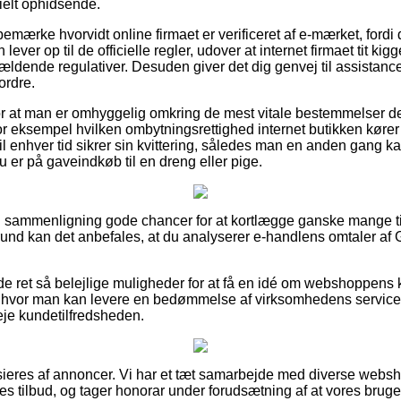
ielt ophidsende.
bemærke hvorvidt online firmaet er verificeret af e-mærket, fordi
ever op til de officielle regler, udover at internet firmaet tit kigge
ældende regulativer. Desuden giver det dig genvej til assistance, 
ordre.
for at man er omhyggelig omkring de mest vitale bestemmelser 
or eksempel hvilken ombytningsrettighed internet butikken kører
 til enhver tid sikrer sin kvittering, således man en anden gang 
 er på gaveindkøb til en dreng eller pige.
en sammenligning gode chancer for at kortlægge ganske mange t
und kan det anbefales, at du analyserer e-handlens omtaler af
nde ret så belejlige muligheder for at få en idé om webshoppen
re hvor man kan levere en bedømmelse af virksomhedens servic
veje kundetilfredsheden.
eres af annoncer. Vi har et tæt samarbejde med diverse webshop
s tilbud, og tager honorar under forudsætning af at vores bruger