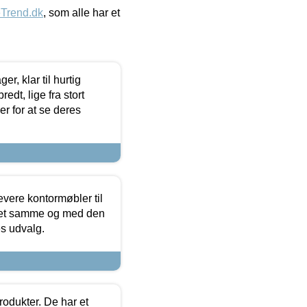
eTrend.dk
, som alle har et
, klar til hurtig
edt, lige fra stort
er for at se deres
evere kontormøbler til
 det samme og med den
es udvalg.
rodukter. De har et