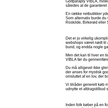
Golfparaply VIBLA, hvilke
således at de garanteret
En række netbutikker yder
Som alternativ burde du
Roskilde, Birkerød eller S
Det er jo virkelig ukompli
webshops været nødt til a
bund, og endda nogle ga
Men det kan til hver en ti
VIBLA før du gennemfører 
Du må alligevel ikke glem
der anses for mystisk god
omsluttet af en lov, der b
Vi tilråder generelt køb
udnytte et afdragstilbud 
Inden folk køber på en f