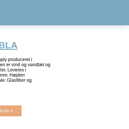
IBLA
ply produceret i
yen er vind og vandtæt og
er. Leveres i
0 mm. Højden
e: Glasfiber og
b nu »