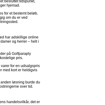
et besluttet tidspunkt,
ager hjemad.
es for et bestemt beløb.
gig om du er ved
ntningssted.
ved har adskillige online
 damer og herrer – helt i
koder på Golfparaply
ostelige pris.
 varer for en udsalgspris
er med kort er heldigvis
n anden løsning burde du
ostningerne over tid.
ns handelsvilkår, det er