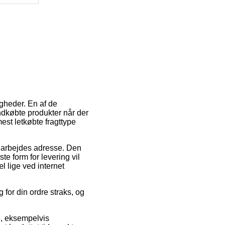
igheder. En af de
ndkøbte produkter når der
est letkøbte fragttype
it arbejdes adresse. Den
e form for levering vil
l lige ved internet
for din ordre straks, og
e, eksempelvis