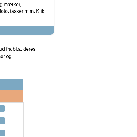
og mærker,
foto, tasker m.m. Klik
 fra bl.a. deres
mer og