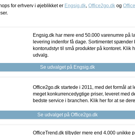
ps for erhverv i øjeblikket er
Engsig.dk
,
Office2go.dk
og
Offic
iser.
Engsig.dk har mere end 50.000 varenumre på lager
levering indenfor få dage. Sortimentet spænder br
kontorudstyr til små produkter på kontoret. Klik h
udvalg.
Se udvalget på Engsig.dk
Office2go.dk startede i 2011, med det formål at l
meget konkurrencedygtige priser, leveret med
bedste service i branchen. Klik her for at se der
Se udvalget på Office2go.dk
OfficeTrend.dk tilbyder mere end 4.000 unikke p