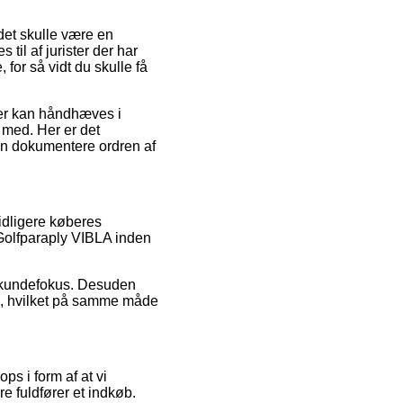
 det skulle være en
s til af jurister der har
for så vidt du skulle få
der kan håndhæves i
 med. Her er det
kan dokumentere ordren af
idligere køberes
 Golfparaply VIBLA inden
s kundefokus. Desuden
e, hvilket på samme måde
s i form af at vi
e fuldfører et indkøb.