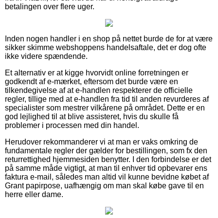
betalingen over flere uger.
Inden nogen handler i en shop på nettet burde de for at være
sikker skimme webshoppens handelsaftale, det er dog ofte
ikke videre spændende.
Et alternativ er at kigge hvorvidt online forretningen er
godkendt af e-mærket, eftersom det burde være en
tilkendegivelse af at e-handlen respekterer de officielle
regler, tillige med at e-handlen fra tid til anden revurderes af
specialister som mestrer vilkårene på området. Dette er en
god lejlighed til at blive assisteret, hvis du skulle få
problemer i processen med din handel.
Herudover rekommanderer vi at man er vaks omkring de
fundamentale regler der gælder for bestillingen, som fx den
returrettighed hjemmesiden benytter. I den forbindelse er det
på samme måde vigtigt, at man til enhver tid opbevarer ens
faktura e-mail, således man altid vil kunne bevidne købet af
Grant papirpose, uafhængig om man skal købe gave til en
herre eller dame.