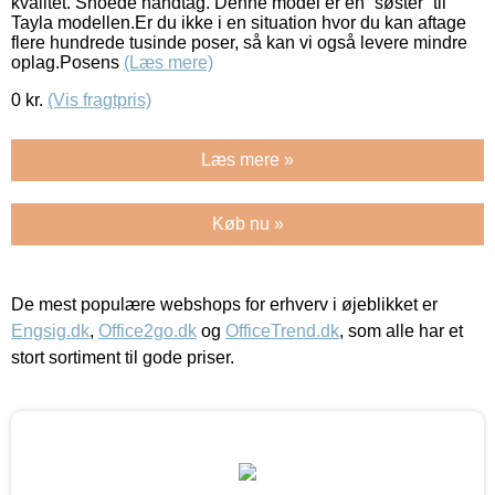
kvalitet. Snoede håndtag. Denne model er en “søster” til
Tayla modellen.Er du ikke i en situation hvor du kan aftage
flere hundrede tusinde poser, så kan vi også levere mindre
oplag.Posens
(Læs mere)
0
kr.
(Vis fragtpris)
Læs mere »
Køb nu »
De mest populære webshops for erhverv i øjeblikket er
Engsig.dk
,
Office2go.dk
og
OfficeTrend.dk
, som alle har et
stort sortiment til gode priser.