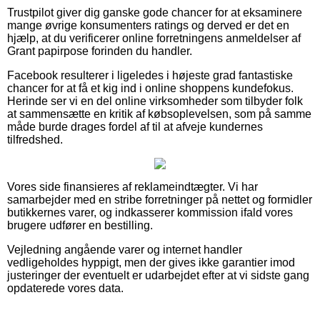
Trustpilot giver dig ganske gode chancer for at eksaminere
mange øvrige konsumenters ratings og derved er det en
hjælp, at du verificerer online forretningens anmeldelser af
Grant papirpose forinden du handler.
Facebook resulterer i ligeledes i højeste grad fantastiske
chancer for at få et kig ind i online shoppens kundefokus.
Herinde ser vi en del online virksomheder som tilbyder folk
at sammensætte en kritik af købsoplevelsen, som på samme
måde burde drages fordel af til at afveje kundernes
tilfredshed.
Vores side finansieres af reklameindtægter. Vi har
samarbejder med en stribe forretninger på nettet og formidler
butikkernes varer, og indkasserer kommission ifald vores
brugere udfører en bestilling.
Vejledning angående varer og internet handler
vedligeholdes hyppigt, men der gives ikke garantier imod
justeringer der eventuelt er udarbejdet efter at vi sidste gang
opdaterede vores data.