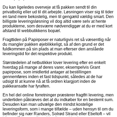
Du kan ligeledes overveje at få pakken sendt til din
privatbolig eller ud til dit arbejde. Løsningen viser sig til tider
en tand mere bekostelig, men til gengæld vældig smart. Den
billigste leveringsløsning vil dog altid være selv at hente
produkterne, som desværre nødvendiggør at du er med kort
afstand til webbutikkens bopæl.
Fragttiden på Papirposer er naturligvis ret så væsentlig når
du mangler pakken øjeblikkeligt, så af den grund er det
fuldkommen på sin plads at man efterser den anslåede
leveringstid for det respektive produkt.
Størstedelen af netbutikker lover levering efter en enkelt
hverdag på mange af deres varer, eksempelvis Grant
papirpose, som imidlertid antager at bestillingen
gennemføres inden et fast tidspunkt, således at de har
udsigt til at kunne nå at få ordren klargjort inden de
pakkeansatte har fyraften.
En hel del online forretninger præsterer fragtfri levering, men
undertiden påkræves det at du indkøber for en bestemt sum.
Desuden kan man udvælge den mindst kostelige
leveringsform, som i mange tilfælde – uden hensyn til om du
befinder sig nær Randers, Solrød Strand eller Ebeltoft – vil