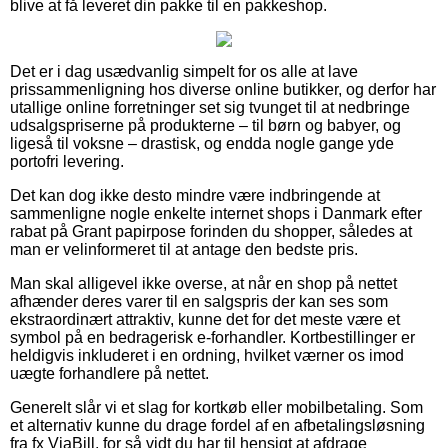
blive at få leveret din pakke til en pakkeshop.
Det er i dag usædvanlig simpelt for os alle at lave
prissammenligning hos diverse online butikker, og derfor har
utallige online forretninger set sig tvunget til at nedbringe
udsalgspriserne på produkterne – til børn og babyer, og
ligeså til voksne – drastisk, og endda nogle gange yde
portofri levering.
Det kan dog ikke desto mindre være indbringende at
sammenligne nogle enkelte internet shops i Danmark efter
rabat på Grant papirpose forinden du shopper, således at
man er velinformeret til at antage den bedste pris.
Man skal alligevel ikke overse, at når en shop på nettet
afhænder deres varer til en salgspris der kan ses som
ekstraordinært attraktiv, kunne det for det meste være et
symbol på en bedragerisk e-forhandler. Kortbestillinger er
heldigvis inkluderet i en ordning, hvilket værner os imod
uægte forhandlere på nettet.
Generelt slår vi et slag for kortkøb eller mobilbetaling. Som
et alternativ kunne du drage fordel af en afbetalingsløsning
fra fx ViaBill, for så vidt du har til hensigt at afdrage