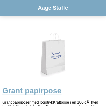
Aage Staffe
Grant papirpose
Grant papirposer med logotrykKraftpose i en 100 gÂ hvid