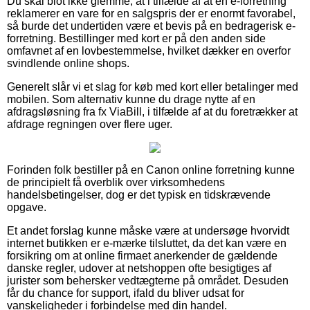
Du skal blot ikke glemme, at i tilfælde af at en e-forretning
reklamerer en vare for en salgspris der er enormt favorabel,
så burde det undertiden være et bevis på en bedragerisk e-
forretning. Bestillinger med kort er på den anden side
omfavnet af en lovbestemmelse, hvilket dækker en overfor
svindlende online shops.
Generelt slår vi et slag for køb med kort eller betalinger med
mobilen. Som alternativ kunne du drage nytte af en
afdragsløsning fra fx ViaBill, i tilfælde af at du foretrækker at
afdrage regningen over flere uger.
Forinden folk bestiller på en Canon online forretning kunne
de principielt få overblik over virksomhedens
handelsbetingelser, dog er det typisk en tidskrævende
opgave.
Et andet forslag kunne måske være at undersøge hvorvidt
internet butikken er e-mærke tilsluttet, da det kan være en
forsikring om at online firmaet anerkender de gældende
danske regler, udover at netshoppen ofte besigtiges af
jurister som behersker vedtægterne på området. Desuden
får du chance for support, ifald du bliver udsat for
vanskeligheder i forbindelse med din handel.