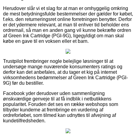
Herudover slår vi et slag for at man er omhyggelig omkring
de mest betydningsfulde bestemmelser der gælder for købet,
f.eks. den returneringsret online forretningen benytter. Derfor
er det ydermere relevant, at man til enhver tid beholder ens
ordremail, så man en anden gang vil kunne bekræfte ordren
af Green Ink Cartridge (PGI-9G), ligegyldigt om man skal
købe en gave til en voksen eller et barn.
Trustpilot frembringer nogle belejlige løsninger til at
undersøge mange nuværende konsumenters ratings og
derfor kan det anbefales, at du tager et kig på internet
virksomhedens bedømmelser af Green Ink Cartridge (PGI-
9G) før du bestiller.
Facebook yder derudover uden sammenligning
ønskværdige genveje til at få indblik i netbutikkens
popularitet. Foruden det ses en række webshops som
tilbyder kunderne at frembringe en vurdering af
ordreforløbet, som tilmed kan udnyttes til afvejning af
kundetilfredsheden.