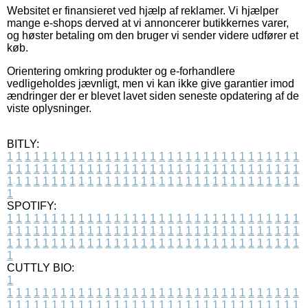
Websitet er finansieret ved hjælp af reklamer. Vi hjælper
mange e-shops derved at vi annoncerer butikkernes varer,
og høster betaling om den bruger vi sender videre udfører et
køb.
Orientering omkring produkter og e-forhandlere
vedligeholdes jævnligt, men vi kan ikke give garantier imod
ændringer der er blevet lavet siden seneste opdatering af de
viste oplysninger.
BITLY:
1
1
1
1
1
1
1
1
1
1
1
1
1
1
1
1
1
1
1
1
1
1
1
1
1
1
1
1
1
1
1
1
1
1
1
1
1
1
1
1
1
1
1
1
1
1
1
1
1
1
1
1
1
1
1
1
1
1
1
1
1
1
1
1
1
1
1
1
1
1
1
1
1
1
1
1
1
1
1
1
1
1
1
1
1
1
1
1
1
1
1
1
1
1
1
1
1
1
1
1
SPOTIFY:
1
1
1
1
1
1
1
1
1
1
1
1
1
1
1
1
1
1
1
1
1
1
1
1
1
1
1
1
1
1
1
1
1
1
1
1
1
1
1
1
1
1
1
1
1
1
1
1
1
1
1
1
1
1
1
1
1
1
1
1
1
1
1
1
1
1
1
1
1
1
1
1
1
1
1
1
1
1
1
1
1
1
1
1
1
1
1
1
1
1
1
1
1
1
1
1
1
1
1
1
CUTTLY BIO:
1
1
1
1
1
1
1
1
1
1
1
1
1
1
1
1
1
1
1
1
1
1
1
1
1
1
1
1
1
1
1
1
1
1
1
1
1
1
1
1
1
1
1
1
1
1
1
1
1
1
1
1
1
1
1
1
1
1
1
1
1
1
1
1
1
1
1