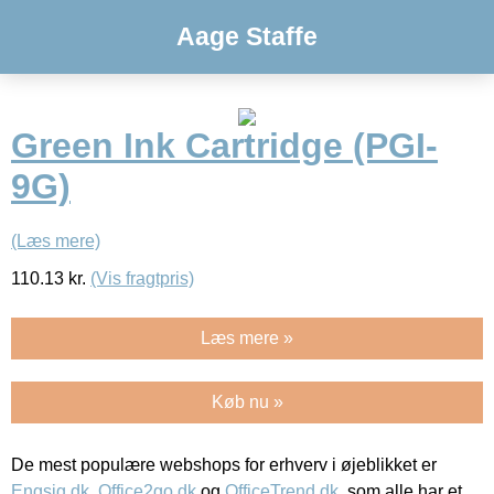
Aage Staffe
Green Ink Cartridge (PGI-
9G)
(Læs mere)
110.13
kr.
(Vis fragtpris)
Læs mere »
Køb nu »
De mest populære webshops for erhverv i øjeblikket er
Engsig.dk
,
Office2go.dk
og
OfficeTrend.dk
, som alle har et