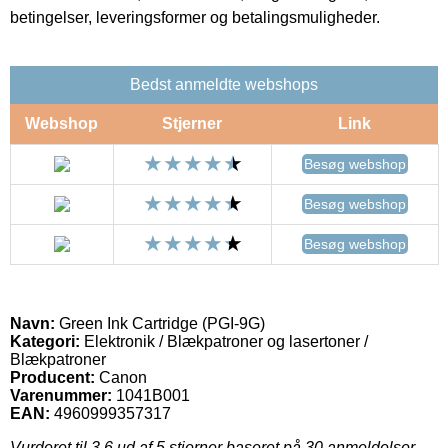
betingelser, leveringsformer og betalingsmuligheder.
Bedst anmeldte webshops
Webshop
Stjerner
Link
Besøg webshop
Besøg webshop
Besøg webshop
Navn:
Green Ink Cartridge (PGI-9G)
Kategori:
Elektronik / Blækpatroner og lasertoner /
Blækpatroner
Producent:
Canon
Varenummer:
1041B001
EAN:
4960999357317
Vurderet til
3.6
ud af 5 stjerner baseret på
30
anmeldelser