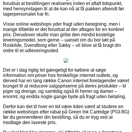
forudsat at bestillingen realiseres inden et aftalt tidspunkt,
med hensynstagen til at de kan nå at få pakken afsendt før
lagerpersonalet har fri.
Visse online webshops yder fragt uden beregning, men i
mange tilfælde er det forudsat at der aftages for en konkret
pris. Derudover skulle man gribe den mindst kostelige
leveringsmodel, som gerne – uanset om du bor tæt på
Roskilde, Svendborg eller Sæby – vil blive at få bragt din
ordre til et udleveringssted.
Det er i dag rigtig let gængeligt for købere at søge
information om priser hos forskellige internet outlets, og
derved har en lang række Canon internet foretagender været
tvunget til at reducere salgspriserne på deres produkter – til
piger og drenge, og samtidig også til herrer og damer –
enormt, og endda nogle gange byde på fragt uden betaling.
Derfor kan det til hver en tid være tiden værd at studere en
række webshops efter rabat på Green Ink Cartridge (PGI-9G)
før du gennemfører din bestilling, så du er tryg ved at
modtage den laveste pris.