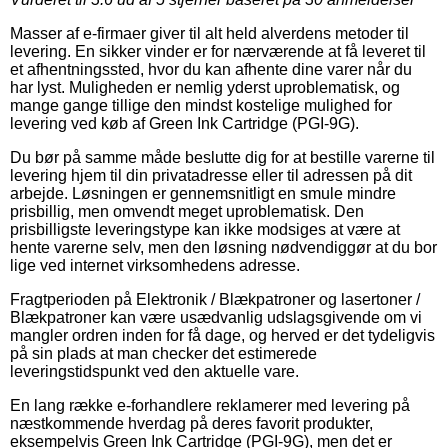
Masser af e-firmaer giver til alt held alverdens metoder til
levering. En sikker vinder er for nærværende at få leveret til
et afhentningssted, hvor du kan afhente dine varer når du
har lyst. Muligheden er nemlig yderst uproblematisk, og
mange gange tillige den mindst kostelige mulighed for
levering ved køb af Green Ink Cartridge (PGI-9G).
Du bør på samme måde beslutte dig for at bestille varerne til
levering hjem til din privatadresse eller til adressen på dit
arbejde. Løsningen er gennemsnitligt en smule mindre
prisbillig, men omvendt meget uproblematisk. Den
prisbilligste leveringstype kan ikke modsiges at være at
hente varerne selv, men den løsning nødvendiggør at du bor
lige ved internet virksomhedens adresse.
Fragtperioden på Elektronik / Blækpatroner og lasertoner /
Blækpatroner kan være usædvanlig udslagsgivende om vi
mangler ordren inden for få dage, og herved er det tydeligvis
på sin plads at man checker det estimerede
leveringstidspunkt ved den aktuelle vare.
En lang række e-forhandlere reklamerer med levering på
næstkommende hverdag på deres favorit produkter,
eksempelvis Green Ink Cartridge (PGI-9G), men det er