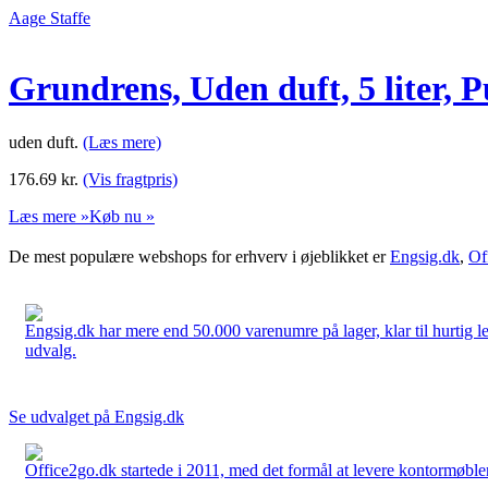
Aage Staffe
Grundrens, Uden duft, 5 liter, P
uden duft.
(Læs mere)
176.69
kr.
(Vis fragtpris)
Læs mere »
Køb nu »
De mest populære webshops for erhverv i øjeblikket er
Engsig.dk
,
Of
Engsig.dk har mere end 50.000 varenumre på lager, klar til hurtig lev
udvalg.
Se udvalget på Engsig.dk
Office2go.dk startede i 2011, med det formål at levere kontormøbler