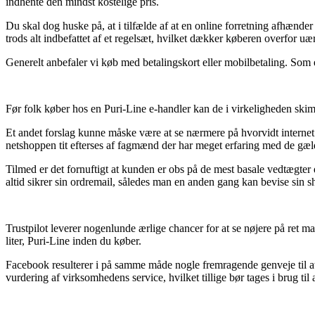
indhente den mindst kostelige pris.
Du skal dog huske på, at i tilfælde af at en online forretning afhænder
trods alt indbefattet af et regelsæt, hvilket dækker køberen overfor u
Generelt anbefaler vi køb med betalingskort eller mobilbetaling. Som e
Før folk køber hos en Puri-Line e-handler kan de i virkeligheden ski
Et andet forslag kunne måske være at se nærmere på hvorvidt internet f
netshoppen tit efterses af fagmænd der har meget erfaring med de gæld
Tilmed er det fornuftigt at kunden er obs på de mest basale vedtægter de
altid sikrer sin ordremail, således man en anden gang kan bevise sin s
Trustpilot leverer nogenlunde ærlige chancer for at se nøjere på ret m
liter, Puri-Line inden du køber.
Facebook resulterer i på samme måde nogle fremragende genveje til at 
vurdering af virksomhedens service, hvilket tillige bør tages i brug til a