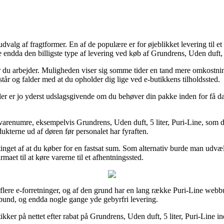
dvalg af fragtformer. En af de populære er for øjeblikket levering til e
ndda den billigste type af levering ved køb af Grundrens, Uden duft, 5
vor du arbejder. Muligheden viser sig somme tider en tand mere omkostni
tår og falder med at du opholder dig lige ved e-butikkens tilholdssted.
er jo yderst udslagsgivende om du behøver din pakke inden for få dage
s varenumre, eksempelvis Grundrens, Uden duft, 5 liter, Puri-Line, som 
dukterne ud af døren før personalet har fyraften.
betinget af at du køber for en fastsat sum. Som alternativ burde man ud
maet til at køre varerne til et afhentningssted.
 flere e-forretninger, og af den grund har en lang række Puri-Line webbut
t i bund, og endda nogle gange yde gebyrfri levering.
utikker på nettet efter rabat på Grundrens, Uden duft, 5 liter, Puri-Line