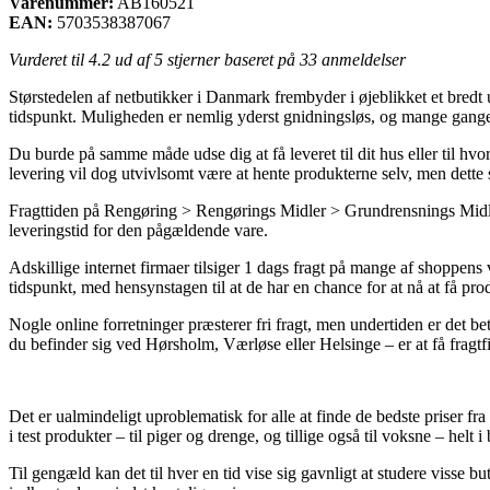
Varenummer:
AB160521
EAN:
5703538387067
Vurderet til
4.2
ud af 5 stjerner baseret på
33
anmeldelser
Størstedelen af netbutikker i Danmark frembyder i øjeblikket et bredt u
tidspunkt. Muligheden er nemlig yderst gnidningsløs, og mange gange e
Du burde på samme måde udse dig at få leveret til dit hus eller til h
levering vil dog utvivlsomt være at hente produkterne selv, men dette s
Fragttiden på Rengøring > Rengørings Midler > Grundrensnings Midler 
leveringstid for den pågældende vare.
Adskillige internet firmaer tilsiger 1 dags fragt på mange af shoppen
tidspunkt, med hensynstagen til at de har en chance for at nå at få pro
Nogle online forretninger præsterer fri fragt, men undertiden er det 
du befinder sig ved Hørsholm, Værløse eller Helsinge – er at få fragtfir
Det er ualmindeligt uproblematisk for alle at finde de bedste priser fra
i test produkter – til piger og drenge, og tillige også til voksne – hel
Til gengæld kan det til hver en tid vise sig gavnligt at studere visse b