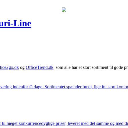
uri-Line
fice2go.dk
og
OfficeTrend.dk
, som alle har et stort sortiment til gode pr
ering indenfor få dage. Sortimentet spænder bredt, lige fra stort kontor
 til meget konkurrencedygtige priser, leveret med det samme og med den