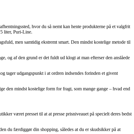
t afhentningssted, hvor du så nemt kan hente produkterne på et valgfrit
 liter, Puri-Line.
ngsfuld, men samtidig ekstremt smart. Den mindst kostelige metode til
, og af den grund er det fuldt ud klogt at man efterser den anslåede
dog tager udgangspunkt i at ordren indsendes forinden et givent
vælge den mindst kostelige form for fragt, som mange gange – hvad end
ikker været presset til at at presse prisniveauet på specielt deres bedst
 inden du færdiggør din shopping, således at du er skudsikker på at