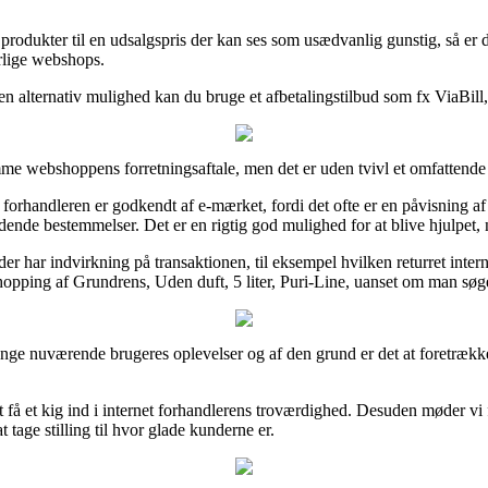
 produkter til en udsalgspris der kan ses som usædvanlig gunstig, så er 
ærlige webshops.
n alternativ mulighed kan du bruge et afbetalingstilbud som fx ViaBill,
mme webshoppens forretningsaftale, men det er uden tvivl et omfattende 
orhandleren er godkendt af e-mærket, fordi det ofte er en påvisning af a
ende bestemmelser. Det er en rigtig god mulighed for at blive hjulpet, 
r har indvirkning på transaktionen, til eksempel hvilken returret internet
hopping af Grundrens, Uden duft, 5 liter, Puri-Line, uanset om man søger
ange nuværende brugeres oplevelser og af den grund er det at foretrække
få et kig ind i internet forhandlerens troværdighed. Desuden møder vi f
t tage stilling til hvor glade kunderne er.