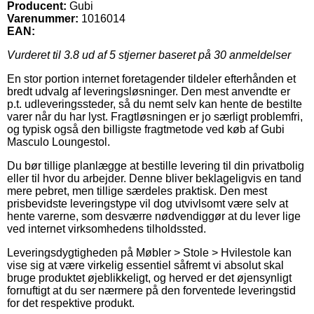
Producent:
Gubi
Varenummer:
1016014
EAN:
Vurderet til
3.8
ud af 5 stjerner baseret på
30
anmeldelser
En stor portion internet foretagender tildeler efterhånden et
bredt udvalg af leveringsløsninger. Den mest anvendte er
p.t. udleveringssteder, så du nemt selv kan hente de bestilte
varer når du har lyst. Fragtløsningen er jo særligt problemfri,
og typisk også den billigste fragtmetode ved køb af Gubi
Masculo Loungestol.
Du bør tillige planlægge at bestille levering til din privatbolig
eller til hvor du arbejder. Denne bliver beklageligvis en tand
mere pebret, men tillige særdeles praktisk. Den mest
prisbevidste leveringstype vil dog utvivlsomt være selv at
hente varerne, som desværre nødvendiggør at du lever lige
ved internet virksomhedens tilholdssted.
Leveringsdygtigheden på Møbler > Stole > Hvilestole kan
vise sig at være virkelig essentiel såfremt vi absolut skal
bruge produktet øjeblikkeligt, og herved er det øjensynligt
fornuftigt at du ser nærmere på den forventede leveringstid
for det respektive produkt.