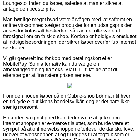
Loungestol inden du køber, således at man er sikret at
antage den bedste pris.
Man bør lige meget hvad være årvågen med, at såfremt en
online virksomhed sælger produkter for en udsalgspris der
anses for kolossalt beskeden, så kan det ofte være et
faresignal om en falsk e-shop. Kortkøb er heldigvis omsluttet
af Indsigelsesordningen, der sikrer køber overfor fup internet
selskaber.
Vi går generelt ind for køb med betalingskort eller
MobilePay. Som alternativ kan du vælge en
afbetalingsordning fra f.eks. ViaBill, i tilfælde af at du
efterspørger at finansiere prisen senere.
Forinden nogen køber på en Gubi e-shop bør man til hver
en tid tyde e-butikkens handelsvilkår, dog er det bare ikke
særlig morsomt.
En anden valgmulighed kan derfor være at tjekke om
internet shoppen er e-mærke tilsluttet, som burde være et
sympol på at online webshoppen efterlever de danske love,
udover at webshoppen af og til kigges til af fagfolk som er