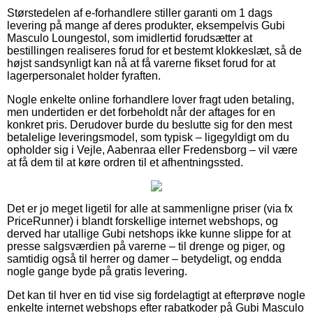
Størstedelen af e-forhandlere stiller garanti om 1 dags
levering på mange af deres produkter, eksempelvis Gubi
Masculo Loungestol, som imidlertid forudsætter at
bestillingen realiseres forud for et bestemt klokkeslæt, så de
højst sandsynligt kan nå at få varerne fikset forud for at
lagerpersonalet holder fyraften.
Nogle enkelte online forhandlere lover fragt uden betaling,
men undertiden er det forbeholdt når der aftages for en
konkret pris. Derudover burde du beslutte sig for den mest
betalelige leveringsmodel, som typisk – ligegyldigt om du
opholder sig i Vejle, Aabenraa eller Fredensborg – vil være
at få dem til at køre ordren til et afhentningssted.
Det er jo meget ligetil for alle at sammenligne priser (via fx
PriceRunner) i blandt forskellige internet webshops, og
derved har utallige Gubi netshops ikke kunne slippe for at
presse salgsværdien på varerne – til drenge og piger, og
samtidig også til herrer og damer – betydeligt, og endda
nogle gange byde på gratis levering.
Det kan til hver en tid vise sig fordelagtigt at efterprøve nogle
enkelte internet webshops efter rabatkoder på Gubi Masculo