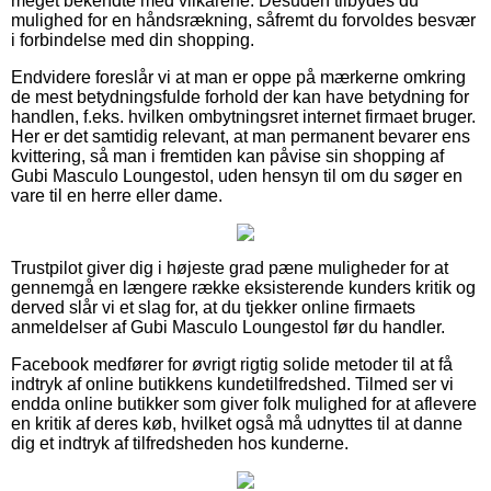
meget bekendte med vilkårene. Desuden tilbydes du
mulighed for en håndsrækning, såfremt du forvoldes besvær
i forbindelse med din shopping.
Endvidere foreslår vi at man er oppe på mærkerne omkring
de mest betydningsfulde forhold der kan have betydning for
handlen, f.eks. hvilken ombytningsret internet firmaet bruger.
Her er det samtidig relevant, at man permanent bevarer ens
kvittering, så man i fremtiden kan påvise sin shopping af
Gubi Masculo Loungestol, uden hensyn til om du søger en
vare til en herre eller dame.
Trustpilot giver dig i højeste grad pæne muligheder for at
gennemgå en længere række eksisterende kunders kritik og
derved slår vi et slag for, at du tjekker online firmaets
anmeldelser af Gubi Masculo Loungestol før du handler.
Facebook medfører for øvrigt rigtig solide metoder til at få
indtryk af online butikkens kundetilfredshed. Tilmed ser vi
endda online butikker som giver folk mulighed for at aflevere
en kritik af deres køb, hvilket også må udnyttes til at danne
dig et indtryk af tilfredsheden hos kunderne.