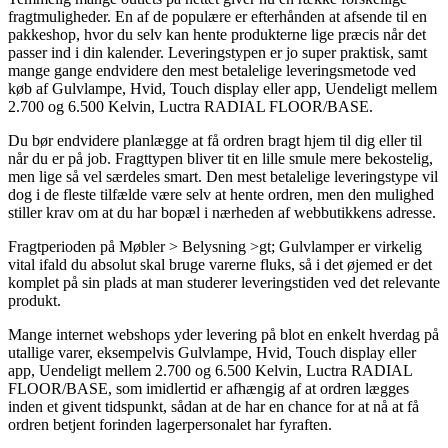
fragtmuligheder. En af de populære er efterhånden at afsende til en
pakkeshop, hvor du selv kan hente produkterne lige præcis når det
passer ind i din kalender. Leveringstypen er jo super praktisk, samt
mange gange endvidere den mest betalelige leveringsmetode ved
køb af Gulvlampe, Hvid, Touch display eller app, Uendeligt mellem
2.700 og 6.500 Kelvin, Luctra RADIAL FLOOR/BASE.
Du bør endvidere planlægge at få ordren bragt hjem til dig eller til
når du er på job. Fragttypen bliver tit en lille smule mere bekostelig,
men lige så vel særdeles smart. Den mest betalelige leveringstype vil
dog i de fleste tilfælde være selv at hente ordren, men den mulighed
stiller krav om at du har bopæl i nærheden af webbutikkens adresse.
Fragtperioden på Møbler > Belysning >gt; Gulvlamper er virkelig
vital ifald du absolut skal bruge varerne fluks, så i det øjemed er det
komplet på sin plads at man studerer leveringstiden ved det relevante
produkt.
Mange internet webshops yder levering på blot en enkelt hverdag på
utallige varer, eksempelvis Gulvlampe, Hvid, Touch display eller
app, Uendeligt mellem 2.700 og 6.500 Kelvin, Luctra RADIAL
FLOOR/BASE, som imidlertid er afhængig af at ordren lægges
inden et givent tidspunkt, sådan at de har en chance for at nå at få
ordren betjent forinden lagerpersonalet har fyraften.