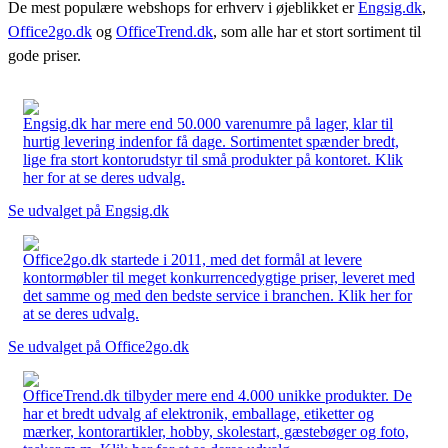
De mest populære webshops for erhverv i øjeblikket er
Engsig.dk
,
Office2go.dk
og
OfficeTrend.dk
, som alle har et stort sortiment til
gode priser.
Engsig.dk har mere end 50.000 varenumre på lager, klar til
hurtig levering indenfor få dage. Sortimentet spænder bredt,
lige fra stort kontorudstyr til små produkter på kontoret. Klik
her for at se deres udvalg.
Se udvalget på Engsig.dk
Office2go.dk startede i 2011, med det formål at levere
kontormøbler til meget konkurrencedygtige priser, leveret med
det samme og med den bedste service i branchen. Klik her for
at se deres udvalg.
Se udvalget på Office2go.dk
OfficeTrend.dk tilbyder mere end 4.000 unikke produkter. De
har et bredt udvalg af elektronik, emballage, etiketter og
mærker, kontorartikler, hobby, skolestart, gæstebøger og foto,