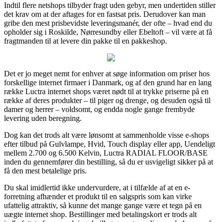
Indtil flere netshops tilbyder fragt uden gebyr, men undertiden stiller
det krav om at der aftages for en fastsat pris. Derudover kan man
gribe den mest prisbevidste leveringsmanér, der ofte – hvad end du
opholder sig i Roskilde, Nørresundby eller Ebeltoft – vil være at få
fragtmanden til at levere din pakke til en pakkeshop.
Det er jo meget nemt for enhver at søge information om priser hos
forskellige internet firmaer i Danmark, og af den grund har en lang
række Luctra internet shops været nødt til at trykke priserne på en
række af deres produkter – til piger og drenge, og desuden også til
damer og herrer – voldsomt, og endda nogle gange frembyde
levering uden beregning.
Dog kan det trods alt være lønsomt at sammenholde visse e-shops
efter tilbud på Gulvlampe, Hvid, Touch display eller app, Uendeligt
mellem 2.700 og 6.500 Kelvin, Luctra RADIAL FLOOR/BASE
inden du gennemfører din bestilling, så du er usvigeligt sikker på at
få den mest betalelige pris.
Du skal imidlertid ikke undervurdere, at i tilfælde af at en e-
forretning afhænder et produkt til en salgspris som kan virke
ufattelig attraktiv, så kunne det mange gange være et tegn på en
uægte internet shop. Bestillinger med betalingskort er trods alt