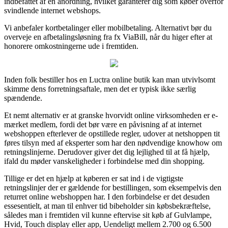
indbefattet af en anordning, hvilket garanterer dig som køber overfor
svindlende internet webshops.
Vi anbefaler kortbetalinger eller mobilbetaling. Alternativt bør du
overveje en afbetalingsløsning fra fx ViaBill, når du higer efter at
honorere omkostningerne ude i fremtiden.
Inden folk bestiller hos en Luctra online butik kan man utvivlsomt
skimme dens forretningsaftale, men det er typisk ikke særlig
spændende.
Et nemt alternativ er at granske hvorvidt online virksomheden er e-
mærket medlem, fordi det bør være en påvisning af at internet
webshoppen efterlever de opstillede regler, udover at netshoppen tit
føres tilsyn med af eksperter som har den nødvendige knowhow om
retningslinjerne. Derudover giver det dig lejlighed til at få hjælp,
ifald du møder vanskeligheder i forbindelse med din shopping.
Tillige er det en hjælp at køberen er sat ind i de vigtigste
retningslinjer der er gældende for bestillingen, som eksempelvis den
returret online webshoppen har. I den forbindelse er det desuden
essesentielt, at man til enhver tid bibeholder sin købsbekræftelse,
således man i fremtiden vil kunne eftervise sit køb af Gulvlampe,
Hvid, Touch display eller app, Uendeligt mellem 2.700 og 6.500