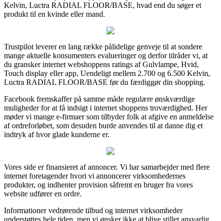
Kelvin, Luctra RADIAL FLOOR/BASE, hvad end du søger et
produkt til en kvinde eller mand.
Trustpilot leverer en lang række pålidelige genveje til at sondere
mange aktuelle konsumenters evalueringer og derfor tilråder vi, at
du gransker internet webshoppens ratings af Gulvlampe, Hvid,
Touch display eller app, Uendeligt mellem 2.700 og 6.500 Kelvin,
Luctra RADIAL FLOOR/BASE før du færdiggør din shopping.
Facebook fremskaffer på samme måde regulære ønskværdige
muligheder for at få indsigt i internet shoppens troværdighed. Her
møder vi mange e-firmaer som tilbyder folk at afgive en anmeldelse
af ordreforløbet, som desuden burde anvendes til at danne dig et
indtryk af hvor glade kunderne er.
Vores side er finansieret af annoncer. Vi har samarbejder med flere
internet foretagender hvori vi annoncerer virksomhedernes
produkter, og indhenter provision såfremt en bruger fra vores
website udfører en ordre.
Informationer vedrørende tilbud og internet virksomheder
understøttes hele tiden, men vi ønsker ikke at blive stillet ansvarlig