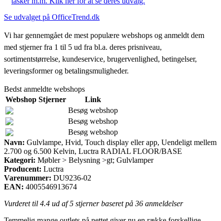
tasker m.m. Klik her for at se deres udvalg.
Se udvalget på OfficeTrend.dk
Vi har gennemgået de mest populære webshops og anmeldt dem
med stjerner fra 1 til 5 ud fra bl.a. deres prisniveau,
sortimentstørrelse, kundeservice, brugervenlighed, betingelser,
leveringsformer og betalingsmuligheder.
Bedst anmeldte webshops
Webshop
Stjerner
Link
Besøg webshop
Besøg webshop
Besøg webshop
Navn:
Gulvlampe, Hvid, Touch display eller app, Uendeligt mellem
2.700 og 6.500 Kelvin, Luctra RADIAL FLOOR/BASE
Kategori:
Møbler > Belysning >gt; Gulvlamper
Producent:
Luctra
Varenummer:
DU9236-02
EAN:
4005546913674
Vurderet til
4.4
ud af 5 stjerner baseret på
36
anmeldelser
Temmelig mange outlets på nettet giver nu en række forskellige