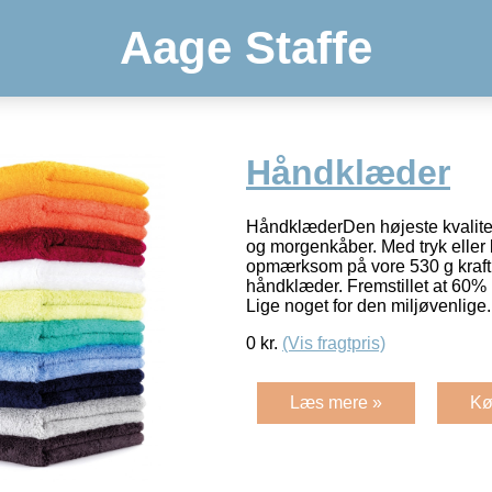
Aage Staffe
Håndklæder
HåndklæderDen højeste kvalite
og morgenkåber. Med tryk eller b
opmærksom på vore 530 g kra
håndklæder. Fremstillet at 60
Lige noget for den miljøvenlig
0
kr.
(Vis fragtpris)
Læs mere »
Kø