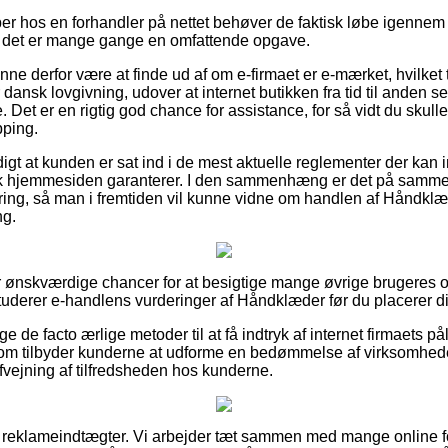
er hos en forhandler på nettet behøver de faktisk løbe igenne
 det er mange gange en omfattende opgave.
ne derfor være at finde ud af om e-firmaet er e-mærket, hvilket ty
nsk lovgivning, udover at internet butikken fra tid til anden ses 
. Det er en rigtig god chance for assistance, for så vidt du skull
pping.
igt at kunden er sat ind i de mest aktuelle reglementer der kan i
ik hjemmesiden garanterer. I den sammenhæng er det på samme
ttering, så man i fremtiden vil kunne vidne om handlen af Håndkl
ng.
r ønskværdige chancer for at besigtige mange øvrige brugeres o
studerer e-handlens vurderinger af Håndklæder før du placerer di
ge de facto ærlige metoder til at få indtryk af internet firmaets 
som tilbyder kunderne at udforme en bedømmelse af virksomhed
afvejning af tilfredsheden hos kunderne.
f reklameindtægter. Vi arbejder tæt sammen med mange online for