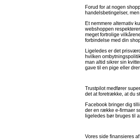
Forud for at nogen shopp
handelsbetingelser, men
Et nemmere alternativ kun
webshoppen respekterer da
meget fortrolige vilkårene
forbindelse med din sho
Ligeledes er det prisværd
hvilken ombytningspolit
man altid sikrer sin kvi
gave til en pige eller dre
Trustpilot medfører supe
det at foretrække, at du 
Facebook bringer dig tilli
der en række e-firmaer 
ligeledes bør bruges til 
Vores side finansieres a