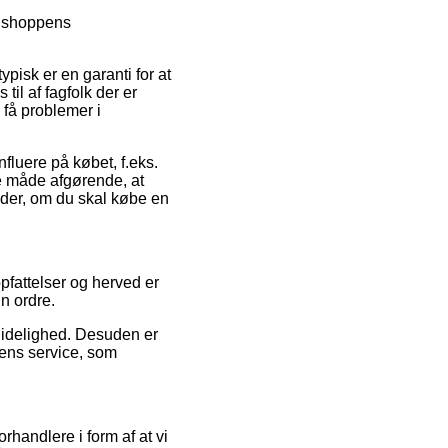
m shoppens
pisk er en garanti for at
til af fagfolk der er
e få problemer i
nfluere på købet, f.eks.
 måde afgørende, at
æder, om du skal købe en
pfattelser og herved er
n ordre.
pålidelighed. Desuden er
ens service, som
handlere i form af at vi