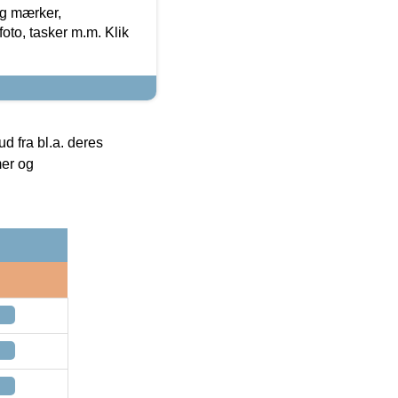
og mærker,
foto, tasker m.m. Klik
 fra bl.a. deres
mer og