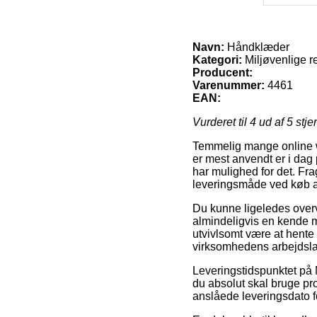
Navn:
Håndklæder
Kategori:
Miljøvenlige r
Producent:
Varenummer:
4461
EAN:
Vurderet til
4
ud af 5 stje
Temmelig mange online we
er mest anvendt er i dag p
har mulighed for det. Fr
leveringsmåde ved køb 
Du kunne ligeledes overve
almindeligvis en kende mi
utvivlsomt være at hente 
virksomhedens arbejdsla
Leveringstidspunktet på 
du absolut skal bruge pr
anslåede leveringsdato f