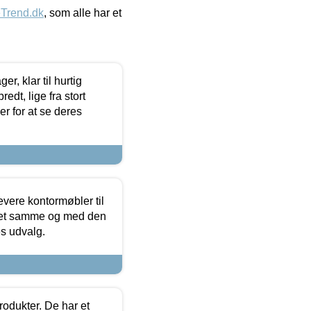
eTrend.dk
, som alle har et
, klar til hurtig
edt, lige fra stort
er for at se deres
evere kontormøbler til
 det samme og med den
es udvalg.
rodukter. De har et