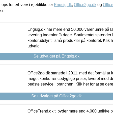
ps for erhverv i øjeblikket er
Engsig.dk
,
Office2go.dk
og
Offic
iser.
Engsig.dk har mere end 50.000 varenumre på lager
levering indenfor få dage. Sortimentet spænder br
kontorudstyr til små produkter på kontoret. Klik h
udvalg.
Se udvalget på Engsig.dk
Office2go.dk startede i 2011, med det formål at l
meget konkurrencedygtige priser, leveret med
bedste service i branchen. Klik her for at se der
Se udvalget på Office2go.dk
OfficeTrend.dk tilbyder mere end 4.000 unikke p