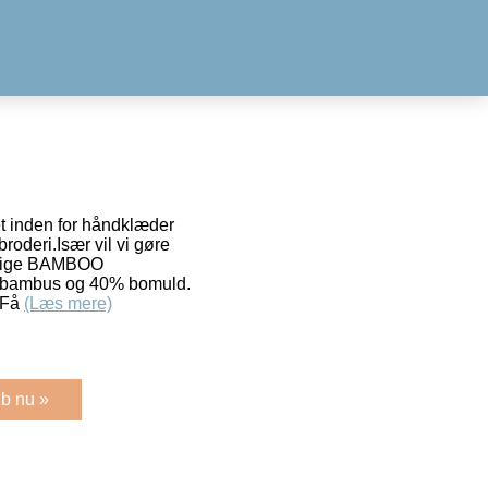
t inden for håndklæder
roderi.Især vil vi gøre
ftige BAMBOO
% bambus og 40% bomuld.
e.Få
(Læs mere)
b nu »