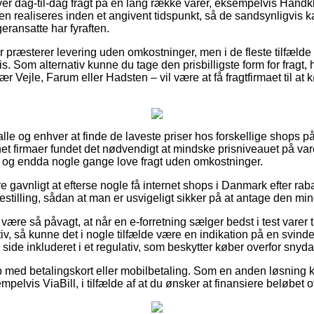
er dag-til-dag fragt på en lang række varer, eksempelvis Håndk
en realiseres inden et angivent tidspunkt, så de sandsynligvis k
geransatte har fyraften.
 præsterer levering uden omkostninger, men i de fleste tilfælde 
is. Som alternativ kunne du tage den prisbilligste form for fragt, hv
Vejle, Farum eller Hadsten – vil være at få fragtfirmaet til at kør
r alle og enhver at finde de laveste priser hos forskellige shops p
rnet firmaer fundet det nødvendigt at mindske prisniveauet på var
, og endda nogle gange love fragt uden omkostninger.
re gavnligt at efterse nogle få internet shops i Danmark efter r
stilling, sådan at man er usvigeligt sikker på at antage den mind
re så påvagt, at når en e-forretning sælger bedst i test varer ti
tiv, så kunne det i nogle tilfælde være en indikation på en svin
ide inkluderet i et regulativ, som beskytter køber overfor snyda
b med betalingskort eller mobilbetaling. Som en anden løsning
elvis ViaBill, i tilfælde af at du ønsker at finansiere beløbet 