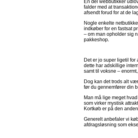
En del webbutikker udlov
falder med at transaktion
afsendt forud for at de la
Nogle enkelte netbutikker
indkøber for en fastsat pr
– om man opholder sig nær 
pakkeshop.
Det er jo super ligetil fo
dette har adskillige inte
samt til voksne – enormt
Dog kan det trods alt væ
før du gennemfører din be
Man må lige meget hvad væ
som virker mystisk attrak
Kortkøb er på den anden s
Generelt anbefaler vi kø
afdragsløsning som eksemp