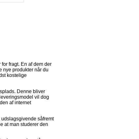
or fragt. En af dem der
ine nye produkter når du
dst kostelige
dsplads. Denne bliver
 leveringsmodel vil dog
den af internet
et udslagsgivende såfremt
de at man studerer den