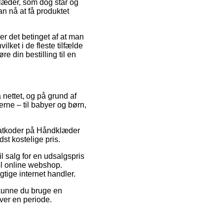
læder, som dog står og
an nå at få produktet
er det betinget af at man
ilket i de fleste tilfælde
e din bestilling til en
å nettet, og på grund af
erne – til babyer og børn,
abatkoder på Håndklæder
st kostelige pris.
l salg for en udsalgspris
del online webshop.
gtige internet handler.
 kunne du bruge en
over en periode.