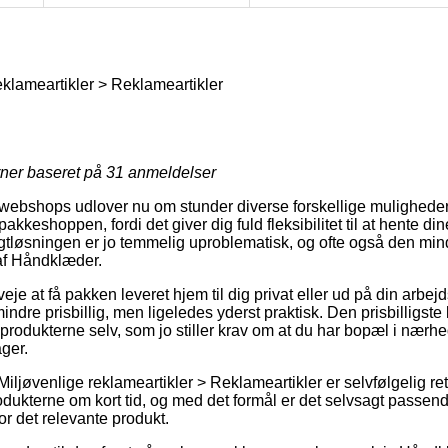
eklameartikler > Reklameartikler
rner baseret på
31
anmeldelser
bshops udlover nu om stunder diverse forskellige muligheder f
akkeshoppen, fordi det giver dig fuld fleksibilitet til at hente d
agtløsningen er jo temmelig uproblematisk, og ofte også den min
af Håndklæder.
je at få pakken leveret hjem til dig privat eller ud på din arbej
ndre prisbillig, men ligeledes yderst praktisk. Den prisbilligste
produkterne selv, som jo stiller krav om at du har bopæl i nærhe
ger.
Miljøvenlige reklameartikler > Reklameartikler er selvfølgelig r
odukterne om kort tid, og med det formål er det selvsagt passen
or det relevante produkt.