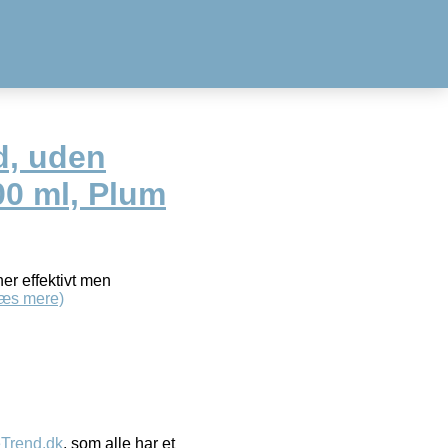
d, uden
00 ml, Plum
er effektivt men
æs mere)
eTrend.dk
, som alle har et