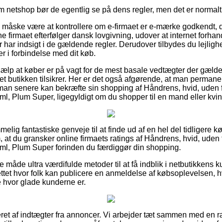
um netshop bør de egentlig se på dens regler, men det er norma
e måske være at kontrollere om e-firmaet er e-mærke godkendt, d
ine firmaet efterfølger dansk lovgivning, udover at internet forha
r har indsigt i de gældende regler. Derudover tilbydes du lejlighed
er i forbindelse med dit køb.
hjælp at køber er på vagt for de mest basale vedtægter der gælde
rnet butikken tilsikrer. Her er det også afgørende, at man perman
 man senere kan bekræfte sin shopping af Håndrens, hvid, uden 
l, Plum Super, ligegyldigt om du shopper til en mand eller kvi
mmelig fantastiske genveje til at finde ud af en hel del tidligere 
 om, at du gransker online firmaets ratings af Håndrens, hvid, uden
ml, Plum Super forinden du færdiggør din shopping.
åde ultra værdifulde metoder til at få indblik i netbutikkens 
tet hvor folk kan publicere en anmeldelse af købsoplevelsen, h
 hvor glade kunderne er.
eret af indtægter fra annoncer. Vi arbejder tæt sammen med en r