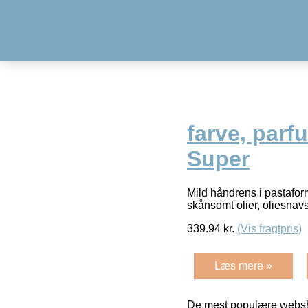
farve, par
Super
Mild håndrens i pastafor
skånsomt olier, oliesnav
339.94
kr.
(Vis fragtpris)
Læs mere »
De mest populære websho