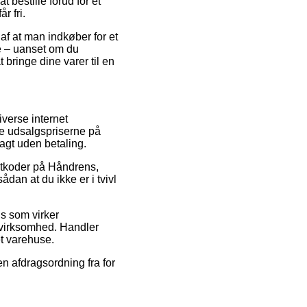
 bestille forud for et
r fri.
af at man indkøber for et
te – uanset om du
t bringe dine varer til en
iverse internet
mpe udsalgspriserne på
ragt uden betaling.
batkoder på Håndrens,
an at du ikke er i tvivl
is som virker
e virksomhed. Handler
et varehuse.
n afdragsordning fra for