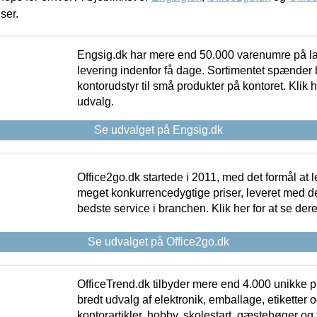
iser.
Engsig.dk har mere end 50.000 varenumre på lager
levering indenfor få dage. Sortimentet spænder br
kontorudstyr til små produkter på kontoret. Klik h
udvalg.
Se udvalget på Engsig.dk
Office2go.dk startede i 2011, med det formål at l
meget konkurrencedygtige priser, leveret med
bedste service i branchen. Klik her for at se der
Se udvalget på Office2go.dk
OfficeTrend.dk tilbyder mere end 4.000 unikke p
bredt udvalg af elektronik, emballage, etiketter 
kontorartikler, hobby, skolestart, gæstebøger og 