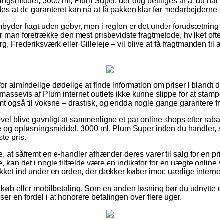
ngsmiddel, 3000 ml, Plum Super, der dog betinges af at du når at
es at de garanteret kan nå at få pakken klar før medarbejderne få
mbyder fragt uden gebyr, men i reglen er det under forudsætning 
ør man foretrække den mest prisbevidste fragtmetode, hvilket of
g, Frederiksværk eller Gilleleje – vil blive at få fragtmanden til a
or almindelige dødelige at finde information om priser i blandt d
r massevis af Plum internet outlets ikke kunne slippe for at sta
amt også til voksne – drastisk, og endda nogle gange garantere f
gevel blive gavnligt at sammenligne et par online shops efter ra
e og opløsningsmiddel, 3000 ml, Plum Super inden du handler, såd
te pris.
at såfremt en e-handler afhænder deres varer til salg for en pr
, kan det i nogle tilfælde være en indikator for en uægte onlin
ækket ind under en orden, der dækker køber imod uærlige intern
rtkøb eller mobilbetaling. Som en anden løsning bør du udnytte e
ser en fordel i at honorere betalingen over flere uger.