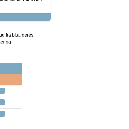
 fra bl.a. deres
mer og