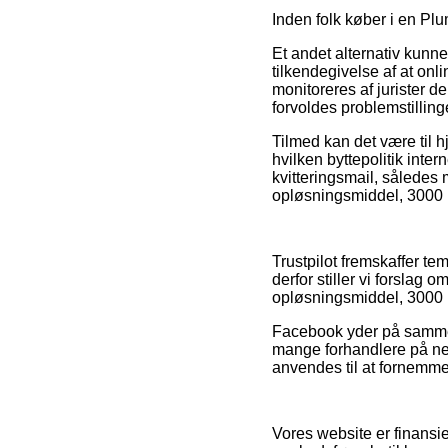
Inden folk køber i en Pl
Et andet alternativ kunn
tilkendegivelse af at onl
monitoreres af jurister de
forvoldes problemstilling
Tilmed kan det være til 
hvilken byttepolitik inte
kvitteringsmail, således
opløsningsmiddel, 3000 m
Trustpilot fremskaffer te
derfor stiller vi forslag
opløsningsmiddel, 3000 
Facebook yder på samme m
mange forhandlere på net
anvendes til at fornemme
Vores website er finansi