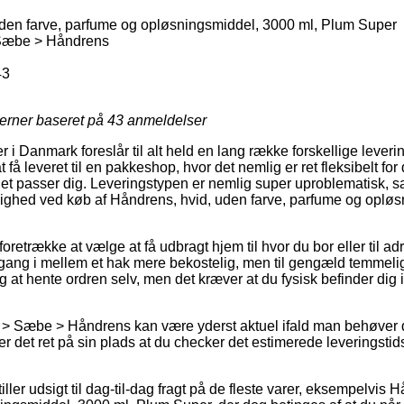
den farve, parfume og opløsningsmiddel, 3000 ml, Plum Super
Sæbe > Håndrens
43
jerner baseret på
43
anmeldelser
 i Danmark foreslår til alt held en lang række forskellige leveri
t få leveret til en pakkeshop, hvor det nemlig er ret fleksibelt fo
et passer dig. Leveringstypen er nemlig super uproblematisk, sa
ulighed ved køb af Håndrens, hvid, uden farve, parfume og oplø
etrække at vælge at få udbragt hjem til hvor du bor eller til ad
gang i mellem et hak mere bekostelig, men til gengæld temmelig
og at hente ordren selv, men det kræver at du fysisk befinder dig
 > Sæbe > Håndrens kan være yderst aktuel ifald man behøver 
r det ret på sin plads at du checker det estimerede leveringstid
iller udsigt til dag-til-dag fragt på de fleste varer, eksempelvis