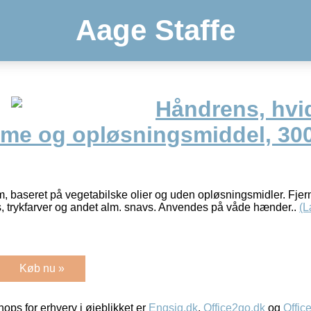
Aage Staffe
Håndrens, hvi
fume og opløsningsmiddel, 30
m, baseret på vegetabilske olier og uden opløsningsmidler. Fjern
s, trykfarver og andet alm. snavs. Anvendes på våde hænder..
(L
Køb nu »
ps for erhverv i øjeblikket er
Engsig.dk
,
Office2go.dk
og
Offic