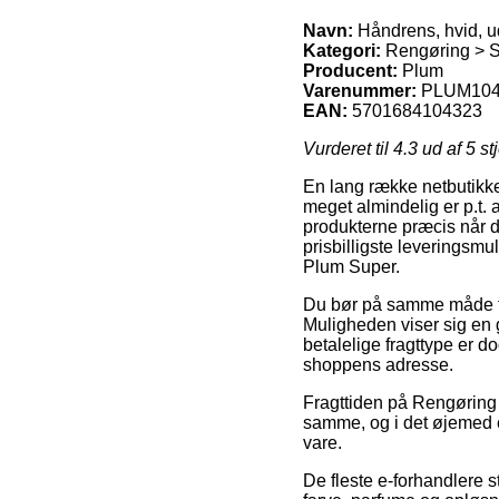
Navn:
Håndrens, hvid, u
Kategori:
Rengøring > 
Producent:
Plum
Varenummer:
PLUM10
EAN:
5701684104323
Vurderet til
4.3
ud af 5 st
En lang række netbutikker
meget almindelig er p.t. a
produkterne præcis når d
prisbilligste leveringsm
Plum Super.
Du bør på samme måde for
Muligheden viser sig en 
betalelige fragttype er d
shoppens adresse.
Fragttiden på Rengøring
samme, og i det øjemed e
vare.
De fleste e-forhandlere st