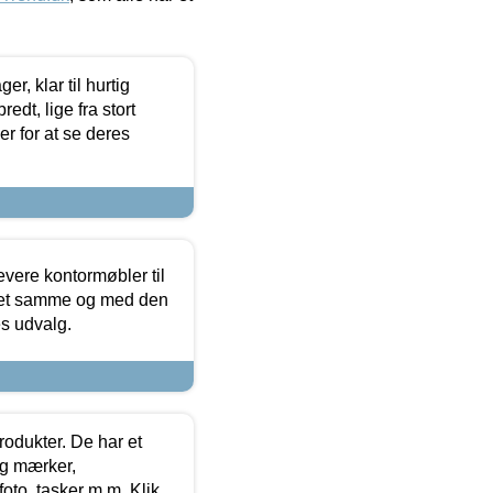
, klar til hurtig
edt, lige fra stort
er for at se deres
evere kontormøbler til
 det samme og med den
es udvalg.
rodukter. De har et
og mærker,
foto, tasker m.m. Klik