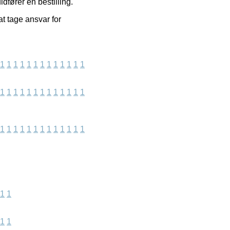
dfører en bestilling.
t tage ansvar for
1
1
1
1
1
1
1
1
1
1
1
1
1
1
1
1
1
1
1
1
1
1
1
1
1
1
1
1
1
1
1
1
1
1
1
1
1
1
1
1
1
1
1