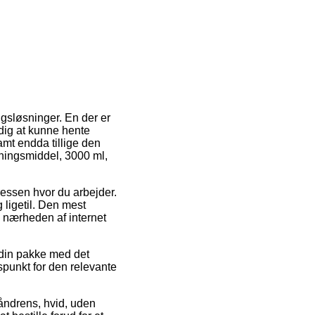
ngsløsninger. En der er
r dig at kunne hente
mt endda tillige den
sningsmiddel, 3000 ml,
ressen hvor du arbejder.
 ligetil. Den mest
 i nærheden af internet
din pakke med det
spunkt for den relevante
 Håndrens, hvid, uden