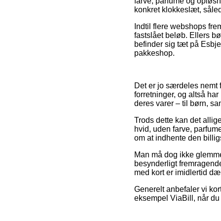
farve, parfume og opløsni
konkret klokkeslæt, såled
Indtil flere webshops fre
fastslået beløb. Ellers b
befinder sig tæt på Esbjer
pakkeshop.
Det er jo særdeles nemt f
forretninger, og altså ha
deres varer – til børn, s
Trods dette kan det alli
hvid, uden farve, parfum
om at indhente den billigs
Man må dog ikke glemme, 
besynderligt fremragende
med kort er imidlertid d
Generelt anbefaler vi ko
eksempel ViaBill, når du 