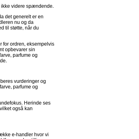
lt ikke videre spændende.
a det generelt er en
ndleren nu og da
 til støtte, når du
r for ordren, eksempelvis
ent opbevarer sin
farve, parfume og
nde.
køberes vurderinger og
 farve, parfume og
kundefokus. Herinde ses
vilket også kan
ække e-handler hvor vi