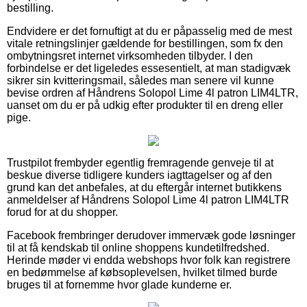
bestilling.
Endvidere er det fornuftigt at du er påpasselig med de mest
vitale retningslinjer gældende for bestillingen, som fx den
ombytningsret internet virksomheden tilbyder. I den
forbindelse er det ligeledes essesentielt, at man stadigvæk
sikrer sin kvitteringsmail, således man senere vil kunne
bevise ordren af Håndrens Solopol Lime 4l patron LIM4LTR,
uanset om du er på udkig efter produkter til en dreng eller
pige.
Trustpilot frembyder egentlig fremragende genveje til at
beskue diverse tidligere kunders iagttagelser og af den
grund kan det anbefales, at du eftergår internet butikkens
anmeldelser af Håndrens Solopol Lime 4l patron LIM4LTR
forud for at du shopper.
Facebook frembringer derudover immervæk gode løsninger
til at få kendskab til online shoppens kundetilfredshed.
Herinde møder vi endda webshops hvor folk kan registrere
en bedømmelse af købsoplevelsen, hvilket tilmed burde
bruges til at fornemme hvor glade kunderne er.