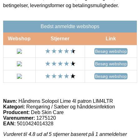
betingelser, leveringsformer og betalingsmuligheder.
Bedst anmeldte webshops
Webshop
Stjerner
Link
Besøg webshop
Besøg webshop
Besøg webshop
Navn:
Håndrens Solopol Lime 4l patron LIM4LTR
Kategori:
Rengøring / Sæber og hånddesinfektion
Producent:
Deb Skin Care
Varenummer:
1275120
EAN:
5010424014328
Vurderet til
4.8
ud af 5 stjerner baseret på
1
anmeldelser