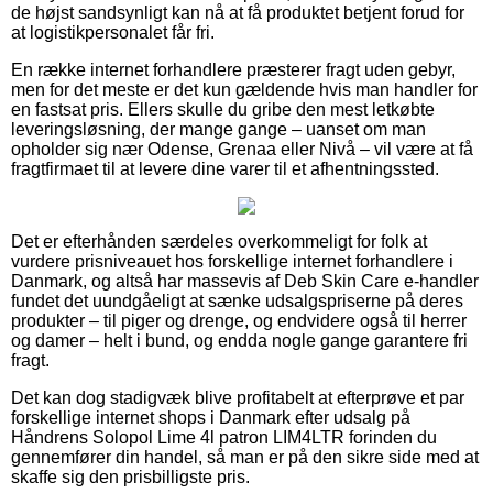
de højst sandsynligt kan nå at få produktet betjent forud for
at logistikpersonalet får fri.
En række internet forhandlere præsterer fragt uden gebyr,
men for det meste er det kun gældende hvis man handler for
en fastsat pris. Ellers skulle du gribe den mest letkøbte
leveringsløsning, der mange gange – uanset om man
opholder sig nær Odense, Grenaa eller Nivå – vil være at få
fragtfirmaet til at levere dine varer til et afhentningssted.
Det er efterhånden særdeles overkommeligt for folk at
vurdere prisniveauet hos forskellige internet forhandlere i
Danmark, og altså har massevis af Deb Skin Care e-handler
fundet det uundgåeligt at sænke udsalgspriserne på deres
produkter – til piger og drenge, og endvidere også til herrer
og damer – helt i bund, og endda nogle gange garantere fri
fragt.
Det kan dog stadigvæk blive profitabelt at efterprøve et par
forskellige internet shops i Danmark efter udsalg på
Håndrens Solopol Lime 4l patron LIM4LTR forinden du
gennemfører din handel, så man er på den sikre side med at
skaffe sig den prisbilligste pris.