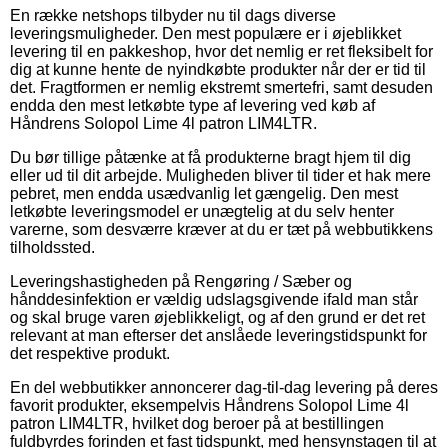
En række netshops tilbyder nu til dags diverse
leveringsmuligheder. Den mest populære er i øjeblikket
levering til en pakkeshop, hvor det nemlig er ret fleksibelt for
dig at kunne hente de nyindkøbte produkter når der er tid til
det. Fragtformen er nemlig ekstremt smertefri, samt desuden
endda den mest letkøbte type af levering ved køb af
Håndrens Solopol Lime 4l patron LIM4LTR.
Du bør tillige påtænke at få produkterne bragt hjem til dig
eller ud til dit arbejde. Muligheden bliver til tider et hak mere
pebret, men endda usædvanlig let gængelig. Den mest
letkøbte leveringsmodel er unægtelig at du selv henter
varerne, som desværre kræver at du er tæt på webbutikkens
tilholdssted.
Leveringshastigheden på Rengøring / Sæber og
hånddesinfektion er vældig udslagsgivende ifald man står
og skal bruge varen øjeblikkeligt, og af den grund er det ret
relevant at man efterser det anslåede leveringstidspunkt for
det respektive produkt.
En del webbutikker annoncerer dag-til-dag levering på deres
favorit produkter, eksempelvis Håndrens Solopol Lime 4l
patron LIM4LTR, hvilket dog beroer på at bestillingen
fuldbyrdes forinden et fast tidspunkt, med hensynstagen til at