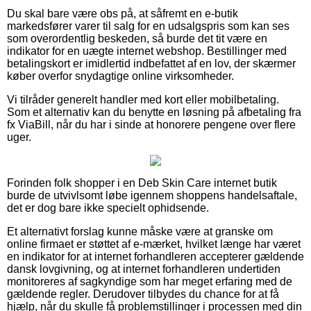
Du skal bare være obs på, at såfremt en e-butik
markedsfører varer til salg for en udsalgspris som kan ses
som overordentlig beskeden, så burde det tit være en
indikator for en uægte internet webshop. Bestillinger med
betalingskort er imidlertid indbefattet af en lov, der skærmer
køber overfor snydagtige online virksomheder.
Vi tilråder generelt handler med kort eller mobilbetaling.
Som et alternativ kan du benytte en løsning på afbetaling fra
fx ViaBill, når du har i sinde at honorere pengene over flere
uger.
Forinden folk shopper i en Deb Skin Care internet butik
burde de utvivlsomt løbe igennem shoppens handelsaftale,
det er dog bare ikke specielt ophidsende.
Et alternativt forslag kunne måske være at granske om
online firmaet er støttet af e-mærket, hvilket længe har været
en indikator for at internet forhandleren accepterer gældende
dansk lovgivning, og at internet forhandleren undertiden
monitoreres af sagkyndige som har meget erfaring med de
gældende regler. Derudover tilbydes du chance for at få
hjælp, når du skulle få problemstillinger i processen med din