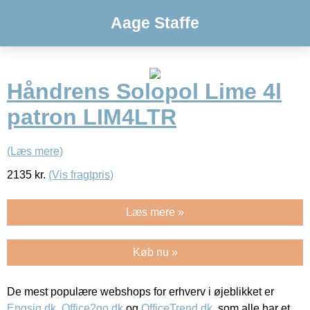
Aage Staffe
Håndrens Solopol Lime 4l
patron LIM4LTR
(Læs mere)
2135
kr.
(Vis fragtpris)
Læs mere »
Køb nu »
De mest populære webshops for erhverv i øjeblikket er
Engsig.dk
,
Office2go.dk
og
OfficeTrend.dk
, som alle har et