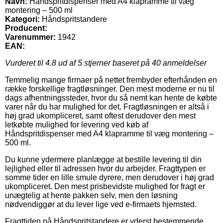
Navn:
Håndspritdispenser med A4 klapramme til væg
montering – 500 ml
Kategori:
Håndspritstandere
Producent:
Varenummer:
1942
EAN:
Vurderet til
4.8
ud af 5 stjerner baseret på
40
anmeldelser
Temmelig mange firmaer på nettet frembyder efterhånden en
række forskellige fragtløsninger. Den mest moderne er nu til
dags afhentningssteder, hvor du så nemt kan hente de købte
varer når du har mulighed for det. Fragtløsningen er altså i
høj grad ukompliceret, samt oftest derudover den mest
letkøbte mulighed for levering ved køb af
Håndspritdispenser med A4 klapramme til væg montering –
500 ml.
Du kunne ydermere planlægge at bestille levering til din
lejlighed eller til adressen hvor du arbejder. Fragttypen er
somme tider en lille smule dyrere, men derudover i høj grad
ukompliceret. Den mest prisbevidste mulighed for fragt er
unægtelig at hente pakken selv, men den løsning
nødvendiggør at du lever lige ved e-firmaets hjemsted.
Fragttiden på Håndspritstandere er yderst bestemmende