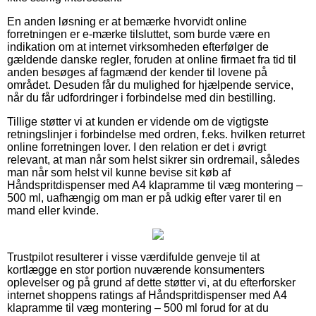
En anden løsning er at bemærke hvorvidt online
forretningen er e-mærke tilsluttet, som burde være en
indikation om at internet virksomheden efterfølger de
gældende danske regler, foruden at online firmaet fra tid til
anden besøges af fagmænd der kender til lovene på
området. Desuden får du mulighed for hjælpende service,
når du får udfordringer i forbindelse med din bestilling.
Tillige støtter vi at kunden er vidende om de vigtigste
retningslinjer i forbindelse med ordren, f.eks. hvilken returret
online forretningen lover. I den relation er det i øvrigt
relevant, at man når som helst sikrer sin ordremail, således
man når som helst vil kunne bevise sit køb af
Håndspritdispenser med A4 klapramme til væg montering –
500 ml, uafhængig om man er på udkig efter varer til en
mand eller kvinde.
Trustpilot resulterer i visse værdifulde genveje til at
kortlægge en stor portion nuværende konsumenters
oplevelser og på grund af dette støtter vi, at du efterforsker
internet shoppens ratings af Håndspritdispenser med A4
klapramme til væg montering – 500 ml forud for at du