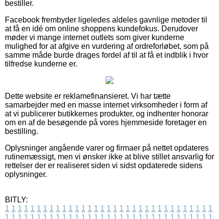
bestiller.
Facebook frembyder ligeledes aldeles gavnlige metoder til
at få en idé om online shoppens kundefokus. Derudover
møder vi mange internet outlets som giver kunderne
mulighed for at afgive en vurdering af ordreforløbet, som på
samme måde burde drages fordel af til at få et indblik i hvor
tilfredse kunderne er.
Dette website er reklamefinansieret. Vi har tætte
samarbejder med en masse internet virksomheder i form af
at vi publicerer butikkernes produkter, og indhenter honorar
om en af de besøgende på vores hjemmeside foretager en
bestilling.
Oplysninger angående varer og firmaer på nettet opdateres
rutinemæssigt, men vi ønsker ikke at blive stillet ansvarlig for
rettelser der er realiseret siden vi sidst opdaterede sidens
oplysninger.
BITLY:
1
1
1
1
1
1
1
1
1
1
1
1
1
1
1
1
1
1
1
1
1
1
1
1
1
1
1
1
1
1
1
1
1
1
1
1
1
1
1
1
1
1
1
1
1
1
1
1
1
1
1
1
1
1
1
1
1
1
1
1
1
1
1
1
1
1