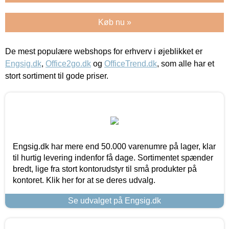
Køb nu »
De mest populære webshops for erhverv i øjeblikket er
Engsig.dk
,
Office2go.dk
og
OfficeTrend.dk
, som alle har et
stort sortiment til gode priser.
Engsig.dk har mere end 50.000 varenumre på lager, klar
til hurtig levering indenfor få dage. Sortimentet spænder
bredt, lige fra stort kontorudstyr til små produkter på
kontoret. Klik her for at se deres udvalg.
Se udvalget på Engsig.dk