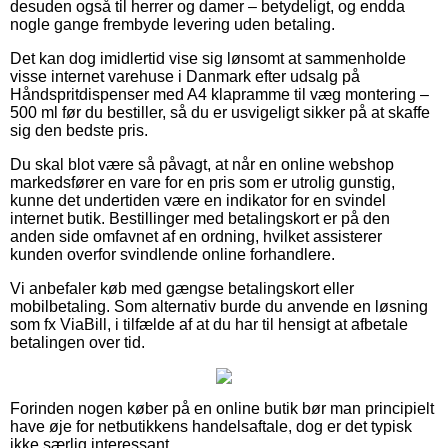
desuden også til herrer og damer – betydeligt, og endda
nogle gange frembyde levering uden betaling.
Det kan dog imidlertid vise sig lønsomt at sammenholde
visse internet varehuse i Danmark efter udsalg på
Håndspritdispenser med A4 klapramme til væg montering –
500 ml før du bestiller, så du er usvigeligt sikker på at skaffe
sig den bedste pris.
Du skal blot være så påvagt, at når en online webshop
markedsfører en vare for en pris som er utrolig gunstig,
kunne det undertiden være en indikator for en svindel
internet butik. Bestillinger med betalingskort er på den
anden side omfavnet af en ordning, hvilket assisterer
kunden overfor svindlende online forhandlere.
Vi anbefaler køb med gængse betalingskort eller
mobilbetaling. Som alternativ burde du anvende en løsning
som fx ViaBill, i tilfælde af at du har til hensigt at afbetale
betalingen over tid.
Forinden nogen køber på en online butik bør man principielt
have øje for netbutikkens handelsaftale, dog er det typisk
ikke særlig interessant.