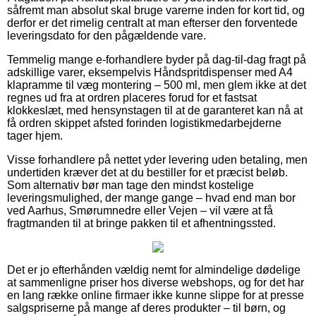
såfremt man absolut skal bruge varerne inden for kort tid, og
derfor er det rimelig centralt at man efterser den forventede
leveringsdato for den pågældende vare.
Temmelig mange e-forhandlere byder på dag-til-dag fragt på
adskillige varer, eksempelvis Håndspritdispenser med A4
klapramme til væg montering – 500 ml, men glem ikke at det
regnes ud fra at ordren placeres forud for et fastsat
klokkeslæt, med hensynstagen til at de garanteret kan nå at
få ordren skippet afsted forinden logistikmedarbejderne
tager hjem.
Visse forhandlere på nettet yder levering uden betaling, men
undertiden kræver det at du bestiller for et præcist beløb.
Som alternativ bør man tage den mindst kostelige
leveringsmulighed, der mange gange – hvad end man bor
ved Aarhus, Smørumnedre eller Vejen – vil være at få
fragtmanden til at bringe pakken til et afhentningssted.
Det er jo efterhånden vældig nemt for almindelige dødelige
at sammenligne priser hos diverse webshops, og for det har
en lang række online firmaer ikke kunne slippe for at presse
salgspriserne på mange af deres produkter – til børn, og