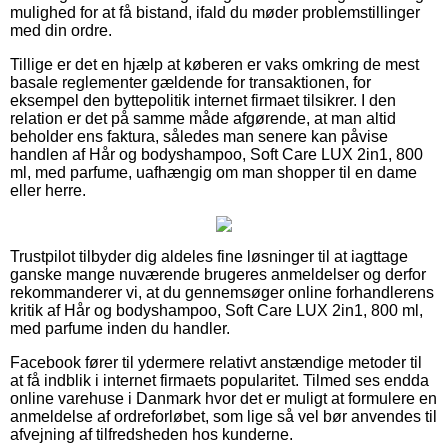
mulighed for at få bistand, ifald du møder problemstillinger
med din ordre.
Tillige er det en hjælp at køberen er vaks omkring de mest
basale reglementer gældende for transaktionen, for
eksempel den byttepolitik internet firmaet tilsikrer. I den
relation er det på samme måde afgørende, at man altid
beholder ens faktura, således man senere kan påvise
handlen af Hår og bodyshampoo, Soft Care LUX 2in1, 800
ml, med parfume, uafhængig om man shopper til en dame
eller herre.
Trustpilot tilbyder dig aldeles fine løsninger til at iagttage
ganske mange nuværende brugeres anmeldelser og derfor
rekommanderer vi, at du gennemsøger online forhandlerens
kritik af Hår og bodyshampoo, Soft Care LUX 2in1, 800 ml,
med parfume inden du handler.
Facebook fører til ydermere relativt anstændige metoder til
at få indblik i internet firmaets popularitet. Tilmed ses endda
online varehuse i Danmark hvor det er muligt at formulere en
anmeldelse af ordreforløbet, som lige så vel bør anvendes til
afvejning af tilfredsheden hos kunderne.