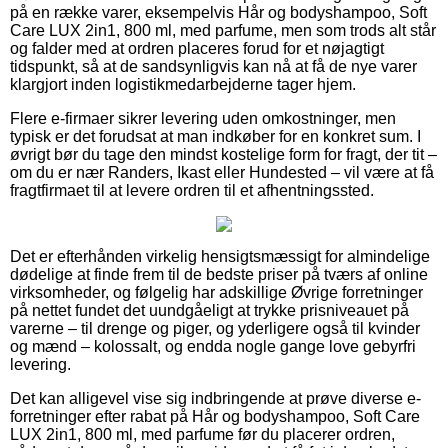
på en række varer, eksempelvis Hår og bodyshampoo, Soft
Care LUX 2in1, 800 ml, med parfume, men som trods alt står
og falder med at ordren placeres forud for et nøjagtigt
tidspunkt, så at de sandsynligvis kan nå at få de nye varer
klargjort inden logistikmedarbejderne tager hjem.
Flere e-firmaer sikrer levering uden omkostninger, men
typisk er det forudsat at man indkøber for en konkret sum. I
øvrigt bør du tage den mindst kostelige form for fragt, der tit –
om du er nær Randers, Ikast eller Hundested – vil være at få
fragtfirmaet til at levere ordren til et afhentningssted.
Det er efterhånden virkelig hensigtsmæssigt for almindelige
dødelige at finde frem til de bedste priser på tværs af online
virksomheder, og følgelig har adskillige Øvrige forretninger
på nettet fundet det uundgåeligt at trykke prisniveauet på
varerne – til drenge og piger, og yderligere også til kvinder
og mænd – kolossalt, og endda nogle gange love gebyrfri
levering.
Det kan alligevel vise sig indbringende at prøve diverse e-
forretninger efter rabat på Hår og bodyshampoo, Soft Care
LUX 2in1, 800 ml, med parfume før du placerer ordren,