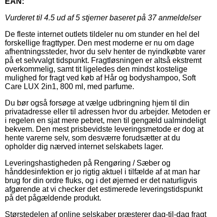
EAN:
Vurderet til
4.5
ud af 5 stjerner baseret på
37
anmeldelser
De fleste internet outlets tildeler nu om stunder en hel del
forskellige fragttyper. Den mest moderne er nu om dage
afhentningssteder, hvor du selv henter de nyindkøbte varer
på et selvvalgt tidspunkt. Fragtløsningen er altså ekstremt
overkommelig, samt tit ligeledes den mindst kostelige
mulighed for fragt ved køb af Hår og bodyshampoo, Soft
Care LUX 2in1, 800 ml, med parfume.
Du bør også forsøge at vælge udbringning hjem til din
privatadresse eller til adressen hvor du arbejder. Metoden er
i regelen en sjat mere pebret, men til gengæld ualmindeligt
bekvem. Den mest prisbevidste leveringsmetode er dog at
hente varerne selv, som desværre forudsætter at du
opholder dig nærved internet selskabets lager.
Leveringshastigheden på Rengøring / Sæber og
hånddesinfektion er jo rigtig aktuel i tilfælde af at man har
brug for din ordre fluks, og i det øjemed er det naturligvis
afgørende at vi checker det estimerede leveringstidspunkt
på det pågældende produkt.
Størstedelen af online selskaber præsterer dag-til-dag fragt