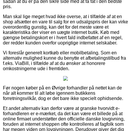
sådan at du er på den sikre side med at få fat i den bedste
pris.
Man skal lige meget hvad ikke overse, at i tilfælde af at en
shop afsætter en vare til salg for en udsalgspris der kan virke
overordentlig gunstig, kan det for det meste være et
karakteristika der viser en uægte internet butik. Køb med
gængse betalingskort er i hvert fald indbefattet af en regel,
der redder kunden overfor uoprigtige internet selskaber.
Vi foreslår generelt kortkøb eller mobilbetaling. Som en
alternativ mulighed kunne du benytte et afbetalingstilbud fra
f.eks. ViaBill, i tilfælde af at du ønsker at honorere
omkostningerne ude i fremtiden.
Før nogen køber på en Øvrige forhandler på nettet kan de
når alt kommer til alt løbe igennem butikkens
forretningsvilkår, dog er det bare ikke specielt ophidsende.
Et andet alternativ kan derfor være at granske hvorvidt e-
forhandleren er e-mærket, da det kan være et billede på at
online firmaet understøtter den officielle danske lovgivning,
foruden at internet shoppen ofte kontrolleres af fagfolk som
har megen viden om lovgivningen. Derudover giver det dig