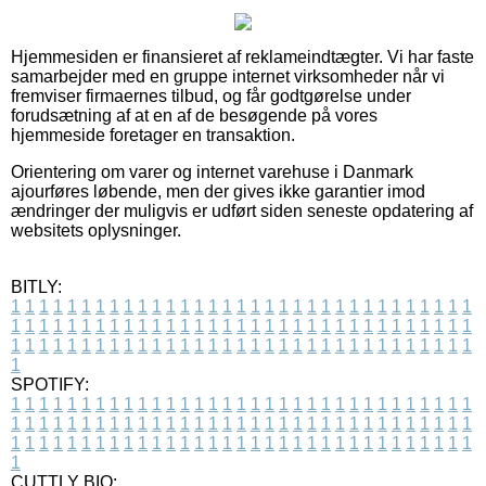
Hjemmesiden er finansieret af reklameindtægter. Vi har faste
samarbejder med en gruppe internet virksomheder når vi
fremviser firmaernes tilbud, og får godtgørelse under
forudsætning af at en af de besøgende på vores
hjemmeside foretager en transaktion.
Orientering om varer og internet varehuse i Danmark
ajourføres løbende, men der gives ikke garantier imod
ændringer der muligvis er udført siden seneste opdatering af
websitets oplysninger.
BITLY:
1
1
1
1
1
1
1
1
1
1
1
1
1
1
1
1
1
1
1
1
1
1
1
1
1
1
1
1
1
1
1
1
1
1
1
1
1
1
1
1
1
1
1
1
1
1
1
1
1
1
1
1
1
1
1
1
1
1
1
1
1
1
1
1
1
1
1
1
1
1
1
1
1
1
1
1
1
1
1
1
1
1
1
1
1
1
1
1
1
1
1
1
1
1
1
1
1
1
1
1
SPOTIFY:
1
1
1
1
1
1
1
1
1
1
1
1
1
1
1
1
1
1
1
1
1
1
1
1
1
1
1
1
1
1
1
1
1
1
1
1
1
1
1
1
1
1
1
1
1
1
1
1
1
1
1
1
1
1
1
1
1
1
1
1
1
1
1
1
1
1
1
1
1
1
1
1
1
1
1
1
1
1
1
1
1
1
1
1
1
1
1
1
1
1
1
1
1
1
1
1
1
1
1
1
CUTTLY BIO: