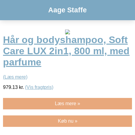
Aage Staffe
Hår og bodyshampoo, Soft
Care LUX 2in1, 800 ml, med
parfume
(Læs mere)
979.13
kr.
(Vis fragtpris)
Læs mere »
Køb nu »