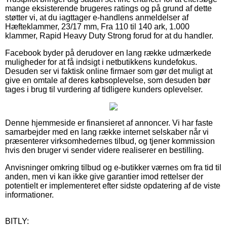
mange eksisterende brugeres ratings og på grund af dette
støtter vi, at du iagttager e-handlens anmeldelser af
Hæfteklammer, 23/17 mm, Fra 110 til 140 ark, 1.000
klammer, Rapid Heavy Duty Strong forud for at du handler.
Facebook byder på derudover en lang række udmærkede
muligheder for at få indsigt i netbutikkens kundefokus.
Desuden ser vi faktisk online firmaer som gør det muligt at
give en omtale af deres købsoplevelse, som desuden bør
tages i brug til vurdering af tidligere kunders oplevelser.
Denne hjemmeside er finansieret af annoncer. Vi har faste
samarbejder med en lang række internet selskaber når vi
præsenterer virksomhedernes tilbud, og tjener kommission
hvis den bruger vi sender videre realiserer en bestilling.
Anvisninger omkring tilbud og e-butikker værnes om fra tid til
anden, men vi kan ikke give garantier imod rettelser der
potentielt er implementeret efter sidste opdatering af de viste
informationer.
BITLY: