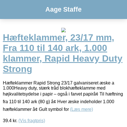
Aage Staffe
Hæfteklammer, 23/17 mm,
Fra 110 til 140 ark, 1.000
klammer, Rapid Heavy Duty
Strong
Hæfteklammer Rapid Strong 23/17 galvaniseret æske a
1.000Heavy duty, stærk tråd blokhæfteklamme med
højkvalitetsydelse i papir – også i farvet papirâ¢ Til hæftning
fra 110 til 140 ark (80 g) â¢ Hver æske indeholder 1.000
hæfteklammer â¢ Gult symbol for
(Læs mere)
39.4
kr.
(Vis fragtpris)