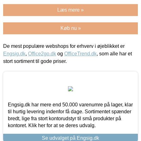
Læs mere »
Køb nu »
De mest populære webshops for erhverv i øjeblikket er
Engsig.dk
,
Office2go.dk
og
OfficeTrend.dk
, som alle har et
stort sortiment til gode priser.
Engsig.dk har mere end 50.000 varenumre på lager, klar
til hurtig levering indenfor få dage. Sortimentet spænder
bredt, lige fra stort kontorudstyr til små produkter på
kontoret. Klik her for at se deres udvalg.
Se udvalget på Engsig.dk