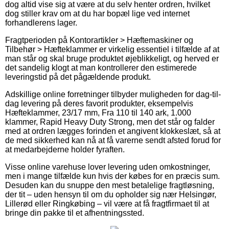
dog altid vise sig at være at du selv henter ordren, hvilket
dog stiller krav om at du har bopæl lige ved internet
forhandlerens lager.
Fragtperioden på Kontorartikler > Hæftemaskiner og
Tilbehør > Hæfteklammer er virkelig essentiel i tilfælde af at
man står og skal bruge produktet øjeblikkeligt, og herved er
det sandelig klogt at man kontrollerer den estimerede
leveringstid på det pågældende produkt.
Adskillige online forretninger tilbyder muligheden for dag-til-
dag levering på deres favorit produkter, eksempelvis
Hæfteklammer, 23/17 mm, Fra 110 til 140 ark, 1.000
klammer, Rapid Heavy Duty Strong, men det står og falder
med at ordren lægges forinden et angivent klokkeslæt, så at
de med sikkerhed kan nå at få varerne sendt afsted forud for
at medarbejderne holder fyraften.
Visse online varehuse lover levering uden omkostninger,
men i mange tilfælde kun hvis der købes for en præcis sum.
Desuden kan du snuppe den mest betalelige fragtløsning,
der tit – uden hensyn til om du opholder sig nær Helsingør,
Lillerød eller Ringkøbing – vil være at få fragtfirmaet til at
bringe din pakke til et afhentningssted.