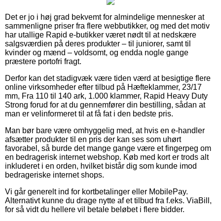
Det er jo i høj grad bekvemt for almindelige mennesker at
sammenligne priser fra flere webbutikker, og med det motiv
har utallige Rapid e-butikker været nødt til at nedskære
salgsværdien på deres produkter – til juniorer, samt til
kvinder og mænd – voldsomt, og endda nogle gange
præstere portofri fragt.
Derfor kan det stadigvæk være tiden værd at besigtige flere
online virksomheder efter tilbud på Hæfteklammer, 23/17
mm, Fra 110 til 140 ark, 1.000 klammer, Rapid Heavy Duty
Strong forud for at du gennemfører din bestilling, sådan at
man er velinformeret til at få fat i den bedste pris.
Man bør bare være omhyggelig med, at hvis en e-handler
afsætter produkter til en pris der kan ses som uhørt
favorabel, så burde det mange gange være et fingerpeg om
en bedragerisk internet webshop. Køb med kort er trods alt
inkluderet i en orden, hvilket bistår dig som kunde imod
bedrageriske internet shops.
Vi går generelt ind for kortbetalinger eller MobilePay.
Alternativt kunne du drage nytte af et tilbud fra f.eks. ViaBill,
for så vidt du hellere vil betale beløbet i flere bidder.