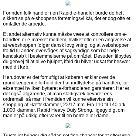
Forinden folk handler i en Rapid e-handler burde de helt
sikkert se på e-shoppens forretningsvilkår, det er dog ofte et
omfattende arbejde.
Et andet alternativ kunne måske være at kontrollere om e-
handlen er e-mærket medlem, hvilket ofte er en angivelse af
at webshoppen følger dansk lovgivning, og at webshoppen
fra tid til anden overvåges af sagkyndige som har nøje
kendskab til bestemmelserne på området. Desuden tilbydes
du genvej til at blive hjulpet, ifald du bliver udsat for besvær
med dit køb.
Herudover er det fornuftigt at køberen er klar over de
grundlæggende forhold der har indflydelse på handlen, for
eksempel hvilken bytteret e-forhandleren garanterer. Her er
det også afgørende, at man stadigvæk bevarer ens
ordremail, så man i fremtiden vil kunne eftervise sin
shopping af Hæfteklammer, 23/17 mm, Fra 110 til 140 ark,
1.000 klammer, Rapid Heavy Duty Strong, ligegyldigt om
man er på udkig efter varer til en herre eller dame.
Trustpilot bringer dig sådan set fine chancer for at eftersøge