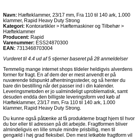
Navn:
Hæfteklammer, 23/17 mm, Fra 110 til 140 ark, 1.000
klammer, Rapid Heavy Duty Strong
Kategori:
Kontorartikler > Hæftemaskiner og Tilbehør >
Hæfteklammer
Producent:
Rapid
Varenummer:
ESS24870300
EAN:
7313468703004
Vurderet til
4.4
ud af 5 stjerner baseret på
28
anmeldelser
Temmelig mange internet shops tildeler heldigvis alverdens
former for fragt. En af dem der er mest anvendt er på
nuværende tidspunkt afhentningssteder, og så henter du
bare din bestilling når det passer ind i din kalender.
Leveringsmetoden er jo ualmindeligt uproblematisk, samt
desuden endda den billigste leveringsform ved køb af
Hæfteklammer, 23/17 mm, Fra 110 til 140 ark, 1.000
klammer, Rapid Heavy Duty Strong.
Du kunne også påtænke at få produkterne bragt hjem til hvor
du bor eller til adressen på dit arbejde. Fragtformen bliver
almindeligvis en lille smule mindre prisbillig, men til
gengæld i høj grad fleksibel. Den mest letkøbte fragtform vil