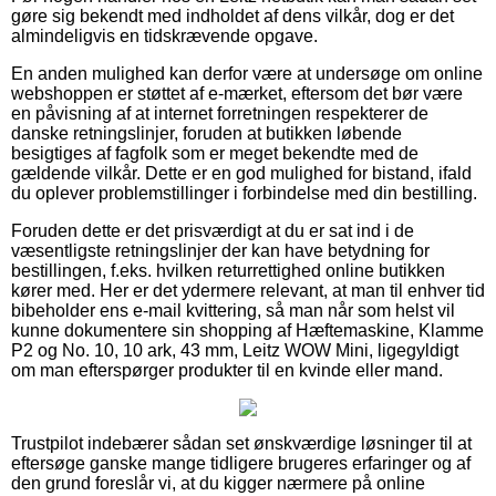
gøre sig bekendt med indholdet af dens vilkår, dog er det
almindeligvis en tidskrævende opgave.
En anden mulighed kan derfor være at undersøge om online
webshoppen er støttet af e-mærket, eftersom det bør være
en påvisning af at internet forretningen respekterer de
danske retningslinjer, foruden at butikken løbende
besigtiges af fagfolk som er meget bekendte med de
gældende vilkår. Dette er en god mulighed for bistand, ifald
du oplever problemstillinger i forbindelse med din bestilling.
Foruden dette er det prisværdigt at du er sat ind i de
væsentligste retningslinjer der kan have betydning for
bestillingen, f.eks. hvilken returrettighed online butikken
kører med. Her er det ydermere relevant, at man til enhver tid
bibeholder ens e-mail kvittering, så man når som helst vil
kunne dokumentere sin shopping af Hæftemaskine, Klamme
P2 og No. 10, 10 ark, 43 mm, Leitz WOW Mini, ligegyldigt
om man efterspørger produkter til en kvinde eller mand.
Trustpilot indebærer sådan set ønskværdige løsninger til at
eftersøge ganske mange tidligere brugeres erfaringer og af
den grund foreslår vi, at du kigger nærmere på online