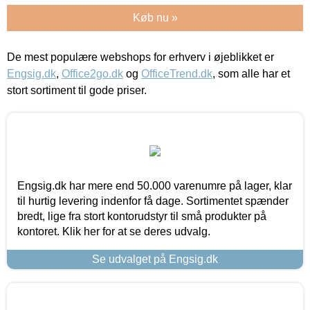
Køb nu »
De mest populære webshops for erhverv i øjeblikket er
Engsig.dk
,
Office2go.dk
og
OfficeTrend.dk
, som alle har et
stort sortiment til gode priser.
Engsig.dk har mere end 50.000 varenumre på lager, klar
til hurtig levering indenfor få dage. Sortimentet spænder
bredt, lige fra stort kontorudstyr til små produkter på
kontoret. Klik her for at se deres udvalg.
Se udvalget på Engsig.dk