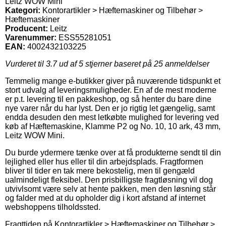
Leitz WOW Mini
Kategori:
Kontorartikler > Hæftemaskiner og Tilbehør >
Hæftemaskiner
Producent:
Leitz
Varenummer:
ESS55281051
EAN:
4002432103225
Vurderet til
3.7
ud af 5 stjerner baseret på
25
anmeldelser
Temmelig mange e-butikker giver på nuværende tidspunkt et
stort udvalg af leveringsmuligheder. En af de mest moderne
er p.t. levering til en pakkeshop, og så henter du bare dine
nye varer når du har lyst. Den er jo rigtig let gængelig, samt
endda desuden den mest letkøbte mulighed for levering ved
køb af Hæftemaskine, Klamme P2 og No. 10, 10 ark, 43 mm,
Leitz WOW Mini.
Du burde ydermere tænke over at få produkterne sendt til din
lejlighed eller hus eller til din arbejdsplads. Fragtformen
bliver til tider en tak mere bekostelig, men til gengæld
ualmindeligt fleksibel. Den prisbilligste fragtløsning vil dog
utvivlsomt være selv at hente pakken, men den løsning står
og falder med at du opholder dig i kort afstand af internet
webshoppens tilholdssted.
Fragttiden på Kontorartikler > Hæftemaskiner og Tilbehør >