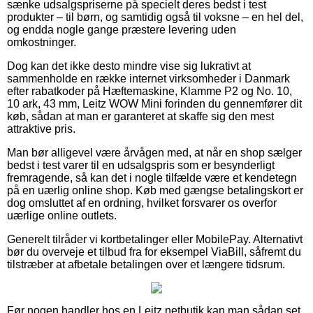
sænke udsalgspriserne på specielt deres bedst i test
produkter – til børn, og samtidig også til voksne – en hel del,
og endda nogle gange præstere levering uden
omkostninger.
Dog kan det ikke desto mindre vise sig lukrativt at
sammenholde en række internet virksomheder i Danmark
efter rabatkoder på Hæftemaskine, Klamme P2 og No. 10,
10 ark, 43 mm, Leitz WOW Mini forinden du gennemfører dit
køb, sådan at man er garanteret at skaffe sig den mest
attraktive pris.
Man bør alligevel være årvågen med, at når en shop sælger
bedst i test varer til en udsalgspris som er besynderligt
fremragende, så kan det i nogle tilfælde være et kendetegn
på en uærlig online shop. Køb med gængse betalingskort er
dog omsluttet af en ordning, hvilket forsvarer os overfor
uærlige online outlets.
Generelt tilråder vi kortbetalinger eller MobilePay. Alternativt
bør du overveje et tilbud fra for eksempel ViaBill, såfremt du
tilstræber at afbetale betalingen over et længere tidsrum.
Før nogen handler hos en Leitz netbutik kan man sådan set