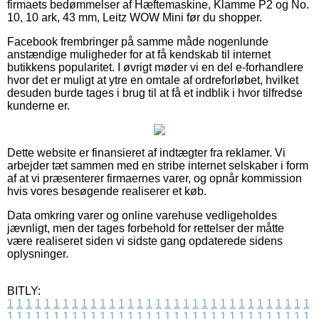
firmaets bedømmelser af Hæftemaskine, Klamme P2 og No.
10, 10 ark, 43 mm, Leitz WOW Mini før du shopper.
Facebook frembringer på samme måde nogenlunde
anstændige muligheder for at få kendskab til internet
butikkens popularitet. I øvrigt møder vi en del e-forhandlere
hvor det er muligt at ytre en omtale af ordreforløbet, hvilket
desuden burde tages i brug til at få et indblik i hvor tilfredse
kunderne er.
Dette website er finansieret af indtægter fra reklamer. Vi
arbejder tæt sammen med en stribe internet selskaber i form
af at vi præsenterer firmaernes varer, og opnår kommission
hvis vores besøgende realiserer et køb.
Data omkring varer og online varehuse vedligeholdes
jævnligt, men der tages forbehold for rettelser der måtte
være realiseret siden vi sidste gang opdaterede sidens
oplysninger.
BITLY:
1
1
1
1
1
1
1
1
1
1
1
1
1
1
1
1
1
1
1
1
1
1
1
1
1
1
1
1
1
1
1
1
1
1
1
1
1
1
1
1
1
1
1
1
1
1
1
1
1
1
1
1
1
1
1
1
1
1
1
1
1
1
1
1
1
1