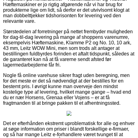
Hæftemaskiner er jo rigtig afgørende når vi har brug for
produkterne lige om lidt, så derfor er det utvivlsomt klogt at
man dobbelttjekker tidshorisonten for levering ved den
relevante vare.
Størstedelen af forretninger på nettet frembyder muligheden
for dag-til-dag levering på mange af shoppens varenumre,
eksempelvis Hæftemaskine, Klamme P2 og No. 10, 10 ark,
43 mm, Leitz WOW Mini, men som trods alt antager at
bestillingen fuldbyrdes forinden et aftalt tidspunkt, således at
de garanteret kan nå at få varerne sendt afsted før
lagermedarbejderne får fri.
Nogle få online varehuse sikrer fragt uden beregning, men
for det meste er det så nødvendigt at der bestilles for en
bestemt pris. I øvrigt kunne man overveje den mindst
kostelige type af levering, hvilket mange gange – hvad end
du er nær Horsens, Grenaa eller Vojens – er at få
fragtmanden til at bringe pakken til et afhentningssted.
Det er efterhånden ekstremt uproblematisk for alle og enhver
at søge information om priser i blandt forskellige e-firmaer,
og så har mange Leitz e-forhandlere været tvunget til at