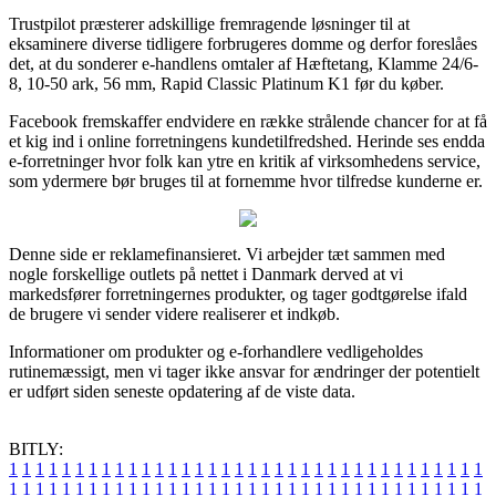
Trustpilot præsterer adskillige fremragende løsninger til at
eksaminere diverse tidligere forbrugeres domme og derfor foreslåes
det, at du sonderer e-handlens omtaler af Hæftetang, Klamme 24/6-
8, 10-50 ark, 56 mm, Rapid Classic Platinum K1 før du køber.
Facebook fremskaffer endvidere en række strålende chancer for at få
et kig ind i online forretningens kundetilfredshed. Herinde ses endda
e-forretninger hvor folk kan ytre en kritik af virksomhedens service,
som ydermere bør bruges til at fornemme hvor tilfredse kunderne er.
Denne side er reklamefinansieret. Vi arbejder tæt sammen med
nogle forskellige outlets på nettet i Danmark derved at vi
markedsfører forretningernes produkter, og tager godtgørelse ifald
de brugere vi sender videre realiserer et indkøb.
Informationer om produkter og e-forhandlere vedligeholdes
rutinemæssigt, men vi tager ikke ansvar for ændringer der potentielt
er udført siden seneste opdatering af de viste data.
BITLY:
1
1
1
1
1
1
1
1
1
1
1
1
1
1
1
1
1
1
1
1
1
1
1
1
1
1
1
1
1
1
1
1
1
1
1
1
1
1
1
1
1
1
1
1
1
1
1
1
1
1
1
1
1
1
1
1
1
1
1
1
1
1
1
1
1
1
1
1
1
1
1
1