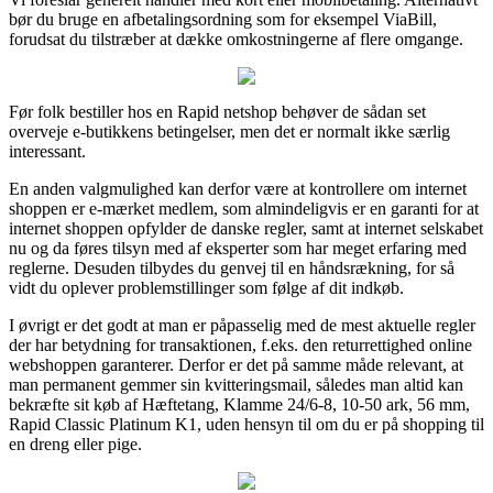
bør du bruge en afbetalingsordning som for eksempel ViaBill,
forudsat du tilstræber at dække omkostningerne af flere omgange.
Før folk bestiller hos en Rapid netshop behøver de sådan set
overveje e-butikkens betingelser, men det er normalt ikke særlig
interessant.
En anden valgmulighed kan derfor være at kontrollere om internet
shoppen er e-mærket medlem, som almindeligvis er en garanti for at
internet shoppen opfylder de danske regler, samt at internet selskabet
nu og da føres tilsyn med af eksperter som har meget erfaring med
reglerne. Desuden tilbydes du genvej til en håndsrækning, for så
vidt du oplever problemstillinger som følge af dit indkøb.
I øvrigt er det godt at man er påpasselig med de mest aktuelle regler
der har betydning for transaktionen, f.eks. den returrettighed online
webshoppen garanterer. Derfor er det på samme måde relevant, at
man permanent gemmer sin kvitteringsmail, således man altid kan
bekræfte sit køb af Hæftetang, Klamme 24/6-8, 10-50 ark, 56 mm,
Rapid Classic Platinum K1, uden hensyn til om du er på shopping til
en dreng eller pige.