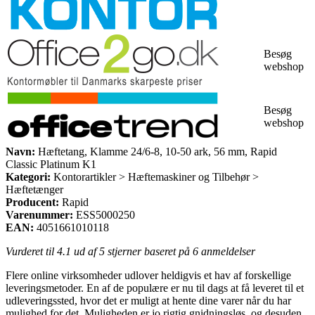
Besøg
webshop
Besøg
webshop
Navn:
Hæftetang, Klamme 24/6-8, 10-50 ark, 56 mm, Rapid
Classic Platinum K1
Kategori:
Kontorartikler > Hæftemaskiner og Tilbehør >
Hæftetænger
Producent:
Rapid
Varenummer:
ESS5000250
EAN:
4051661010118
Vurderet til
4.1
ud af 5 stjerner baseret på
6
anmeldelser
Flere online virksomheder udlover heldigvis et hav af forskellige
leveringsmetoder. En af de populære er nu til dags at få leveret til et
udleveringssted, hvor det er muligt at hente dine varer når du har
mulighed for det. Muligheden er jo rigtig gnidningsløs, og desuden