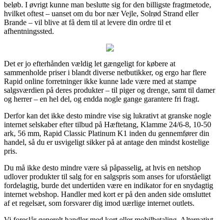
beløb. I øvrigt kunne man beslutte sig for den billigste fragtmetode,
hvilket oftest – uanset om du bor nær Vejle, Solrød Strand eller
Brande – vil blive at få dem til at levere din ordre til et
afhentningssted.
Det er jo efterhånden vældig let gængeligt for købere at
sammenholde priser i blandt diverse netbutikker, og ergo har flere
Rapid online forretninger ikke kunne lade være med at stampe
salgsværdien på deres produkter – til piger og drenge, samt til damer
og herrer – en hel del, og endda nogle gange garantere fri fragt.
Derfor kan det ikke desto mindre vise sig lukrativt at granske nogle
internet selskaber efter tilbud på Hæftetang, Klamme 24/6-8, 10-50
ark, 56 mm, Rapid Classic Platinum K1 inden du gennemfører din
handel, så du er usvigeligt sikker på at antage den mindst kostelige
pris.
Du må ikke desto mindre være så påpasselig, at hvis en netshop
udlover produkter til salg for en salgspris som anses for uforståeligt
fordelagtig, burde det undertiden være en indikator for en snydagtig
internet webshop. Handler med kort er på den anden side omsluttet
af et regelsæt, som forsvarer dig imod uærlige internet outlets.
Vi foreslår generelt handler med kort eller mobilbetaling. Alternativt