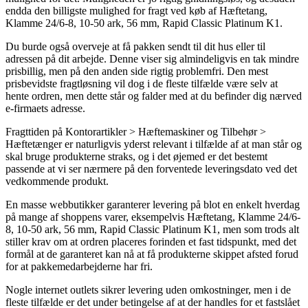
endda den billigste mulighed for fragt ved køb af Hæftetang,
Klamme 24/6-8, 10-50 ark, 56 mm, Rapid Classic Platinum K1.
Du burde også overveje at få pakken sendt til dit hus eller til
adressen på dit arbejde. Denne viser sig almindeligvis en tak mindre
prisbillig, men på den anden side rigtig problemfri. Den mest
prisbevidste fragtløsning vil dog i de fleste tilfælde være selv at
hente ordren, men dette står og falder med at du befinder dig nærved
e-firmaets adresse.
Fragttiden på Kontorartikler > Hæftemaskiner og Tilbehør >
Hæftetænger er naturligvis yderst relevant i tilfælde af at man står og
skal bruge produkterne straks, og i det øjemed er det bestemt
passende at vi ser nærmere på den forventede leveringsdato ved det
vedkommende produkt.
En masse webbutikker garanterer levering på blot en enkelt hverdag
på mange af shoppens varer, eksempelvis Hæftetang, Klamme 24/6-
8, 10-50 ark, 56 mm, Rapid Classic Platinum K1, men som trods alt
stiller krav om at ordren placeres forinden et fast tidspunkt, med det
formål at de garanteret kan nå at få produkterne skippet afsted forud
for at pakkemedarbejderne har fri.
Nogle internet outlets sikrer levering uden omkostninger, men i de
fleste tilfælde er det under betingelse af at der handles for et fastslået