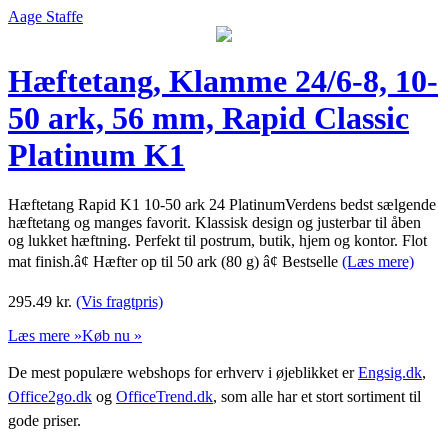
Aage Staffe
Hæftetang, Klamme 24/6-8, 10-
50 ark, 56 mm, Rapid Classic
Platinum K1
Hæftetang Rapid K1 10-50 ark 24 PlatinumVerdens bedst sælgende
hæftetang og manges favorit. Klassisk design og justerbar til åben
og lukket hæftning. Perfekt til postrum, butik, hjem og kontor. Flot
mat finish.â¢ Hæfter op til 50 ark (80 g) â¢ Bestselle
(Læs mere)
295.49
kr.
(Vis fragtpris)
Læs mere »
Køb nu »
De mest populære webshops for erhverv i øjeblikket er
Engsig.dk
,
Office2go.dk
og
OfficeTrend.dk
, som alle har et stort sortiment til
gode priser.