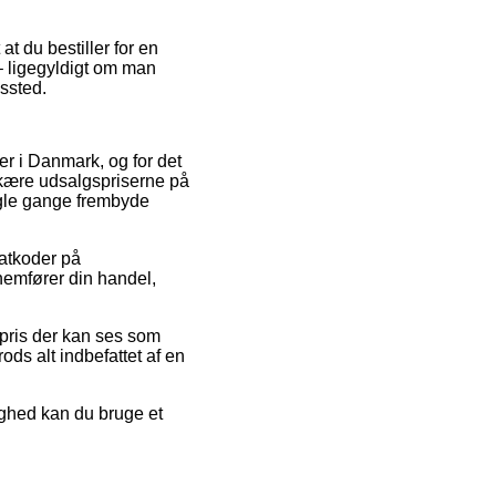
at du bestiller for en
– ligegyldigt om man
gssted.
aer i Danmark, og for det
skære udsalgspriserne på
ogle gange frembyde
batkoder på
emfører din handel,
n pris der kan ses som
ods alt indbefattet af en
ighed kan du bruge et