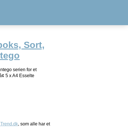
ks, Sort,
ntego
ego serien for et
â¢ 5 x A4 Esselte
eTrend.dk
, som alle har et