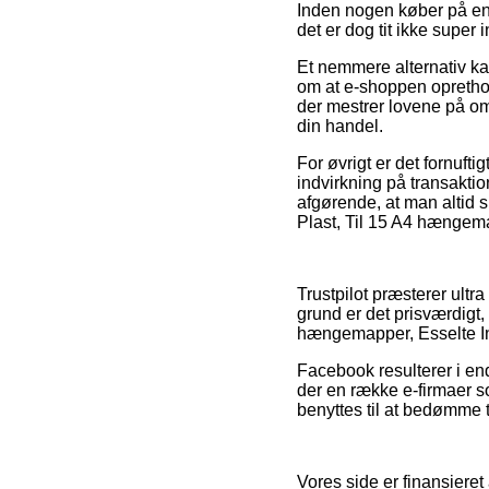
Inden nogen køber på en 
det er dog tit ikke super 
Et nemmere alternativ kan
om at e-shoppen opretho
der mestrer lovene på om
din handel.
For øvrigt er det fornuf
indvirkning på transaktion
afgørende, at man altid 
Plast, Til 15 A4 hængema
Trustpilot præsterer ultr
grund er det prisværdigt
hængemapper, Esselte In
Facebook resulterer i en
der en række e-firmaer s
benyttes til at bedømme 
Vores side er finansieret