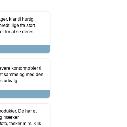
, klar til hurtig
edt, lige fra stort
er for at se deres
evere kontormøbler til
 det samme og med den
es udvalg.
rodukter. De har et
og mærker,
foto, tasker m.m. Klik