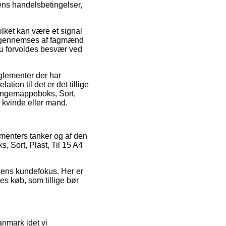
ens handelsbetingelser,
ilket kan være et signal
e gennemses af fagmænd
du forvoldes besvær ved
glementer der har
tion til det er det tillige
 Hængemappeboks, Sort,
 kvinde eller mand.
umenters tanker og af den
, Sort, Plast, Til 15 A4
kkens kundefokus. Her er
s køb, som tillige bør
anmark idet vi