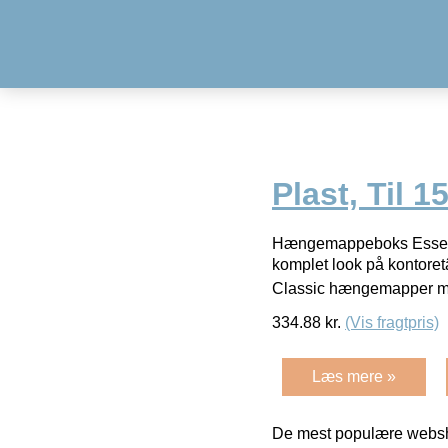
Plast, Til 
Hængemappeboks Esselte 
komplet look på kontoretâ
Classic hængemapper me
334.88
kr.
(Vis fragtpris)
Læs mere »
De mest populære websho