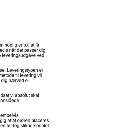
ndelig er p.t. at få
cis når det passer dig.
e leveringsudgave ved
esse. Leveringstypen er
tode til levering vil
r dig nærved e-
dsat vi absolut skal
t anslåede
ksempelvis
ig af at ordren placeres
ren før logistikpersonalet