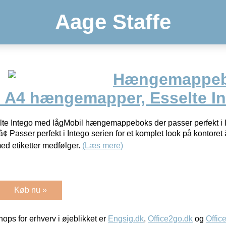
Aage Staffe
Hængemappebo
15 A4 hængemapper, Esselte I
Intego med lågMobil hængemappeboks der passer perfekt i Int
¢ Passer perfekt i Intego serien for et komplet look på kontoret 
d etiketter medfølger.
(Læs mere)
Køb nu »
ps for erhverv i øjeblikket er
Engsig.dk
,
Office2go.dk
og
Offic