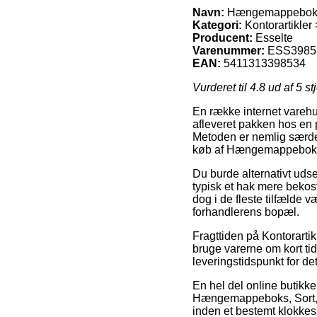
Navn:
Hængemappeboks, S
Kategori:
Kontorartikle
Producent:
Esselte
Varenummer:
ESS3985
EAN:
5411313398534
Vurderet til
4.8
ud af 5 st
En række internet varehus
afleveret pakken hos en 
Metoden er nemlig særde
køb af Hængemappeboks, 
Du burde alternativt udse 
typisk et hak mere bekost
dog i de fleste tilfælde 
forhandlerens bopæl.
Fragttiden på Kontorarti
bruge varerne om kort ti
leveringstidspunkt for de
En hel del online butikk
Hængemappeboks, Sort, Pl
inden et bestemt klokkeslæ