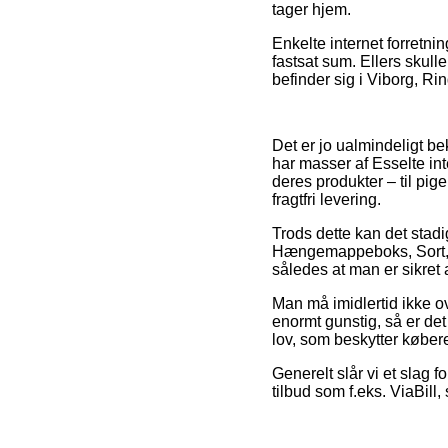
tager hjem.
Enkelte internet forretni
fastsat sum. Ellers skul
befinder sig i Viborg, Rin
Det er jo ualmindeligt be
har masser af Esselte in
deres produkter – til pi
fragtfri levering.
Trods dette kan det stadi
Hængemappeboks, Sort, P
således at man er sikret 
Man må imidlertid ikke ov
enormt gunstig, så er det 
lov, som beskytter køberen
Generelt slår vi et slag 
tilbud som f.eks. ViaBill