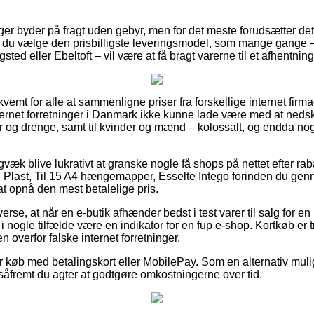
nger byder på fragt uden gebyr, men for det meste forudsætter det 
le du vælge den prisbilligste leveringsmodel, som mange gange 
gsted eller Ebeltoft – vil være at få bragt varerne til et afhentnin
kvemt for alle at sammenligne priser fra forskellige internet firm
ternet forretninger i Danmark ikke kunne lade være med at ned
ger og drenge, samt til kvinder og mænd – kolossalt, og endda n
gvæk blive lukrativt at granske nogle få shops på nettet efter ra
last, Til 15 A4 hængemapper, Esselte Intego forinden du genn
at opnå den mest betalelige pris.
erse, at når en e-butik afhænder bedst i test varer til salg for e
i nogle tilfælde være en indikator for en fup e-shop. Kortkøb er tr
 overfor falske internet forretninger.
for køb med betalingskort eller MobilePay. Som en alternativ mul
, såfremt du agter at godtgøre omkostningerne over tid.