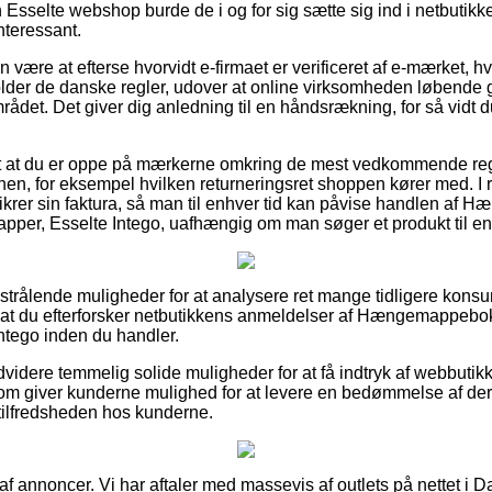
Esselte webshop burde de i og for sig sætte sig ind i netbutikk
interessant.
 være at efterse hvorvidt e-firmaet er verificeret af e-mærket, hv
lder de danske regler, udover at online virksomheden løbend
rådet. Det giver dig anledning til en håndsrækning, for så vidt 
tigt at du er oppe på mærkerne omkring de mest vedkommende re
en, for eksempel hvilken returneringsret shoppen kører med. I rela
sikrer sin faktura, så man til enhver tid kan påvise handlen af
pper, Esselte Intego, uafhængig om man søger et produkt til en
a strålende muligheder for at analysere ret mange tidligere kons
, at du efterforsker netbutikkens anmeldelser af Hængemappeboks
tego inden du handler.
dvidere temmelig solide muligheder for at få indtryk af webbuti
om giver kunderne mulighed for at levere en bedømmelse af dere
tilfredsheden hos kunderne.
 af annoncer. Vi har aftaler med massevis af outlets på nettet i D