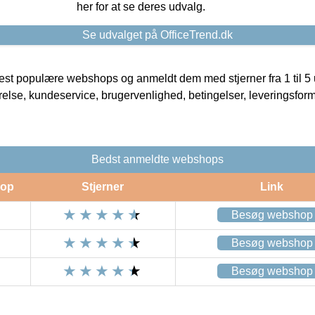
her for at se deres udvalg.
Se udvalget på OfficeTrend.dk
t populære webshops og anmeldt dem med stjerner fra 1 til 5 ud
rrelse, kundeservice, brugervenlighed, betingelser, leveringsfor
Bedst anmeldte webshops
op
Stjerner
Link
Besøg webshop
Besøg webshop
Besøg webshop