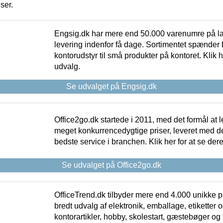
iser.
Engsig.dk har mere end 50.000 varenumre på lager
levering indenfor få dage. Sortimentet spænder br
kontorudstyr til små produkter på kontoret. Klik h
udvalg.
Se udvalget på Engsig.dk
Office2go.dk startede i 2011, med det formål at l
meget konkurrencedygtige priser, leveret med
bedste service i branchen. Klik her for at se der
Se udvalget på Office2go.dk
OfficeTrend.dk tilbyder mere end 4.000 unikke p
bredt udvalg af elektronik, emballage, etiketter 
kontorartikler, hobby, skolestart, gæstebøger og 