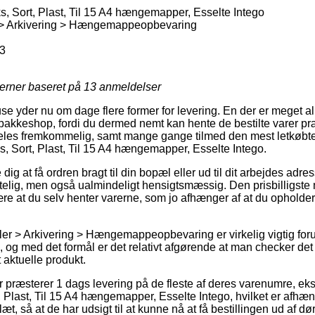
ort, Plast, Til 15 A4 hængemapper, Esselte Intego
r > Arkivering > Hængemappeopbevaring
3
jerner baseret på
13
anmeldelser
e yder nu om dage flere former for levering. En der er meget almi
pakkeshop, fordi du dermed nemt kan hente de bestilte varer præ
les fremkommelig, samt mange gange tilmed den mest letkøbt
Sort, Plast, Til 15 A4 hængemapper, Esselte Intego.
dig at få ordren bragt til din bopæl eller ud til dit arbejdes adr
elig, men også ualmindeligt hensigtsmæssig. Den prisbilligste me
være at du selv henter varerne, som jo afhænger af at du opholde
kler > Arkivering > Hængemappeopbevaring er virkelig vigtig foru
d, og med det formål er det relativt afgørende at man checker de
t aktuelle produkt.
er præsterer 1 dags levering på de fleste af deres varenumre, e
ast, Til 15 A4 hængemapper, Esselte Intego, hvilket er afhæng
t, så at de har udsigt til at kunne nå at få bestillingen ud af dø