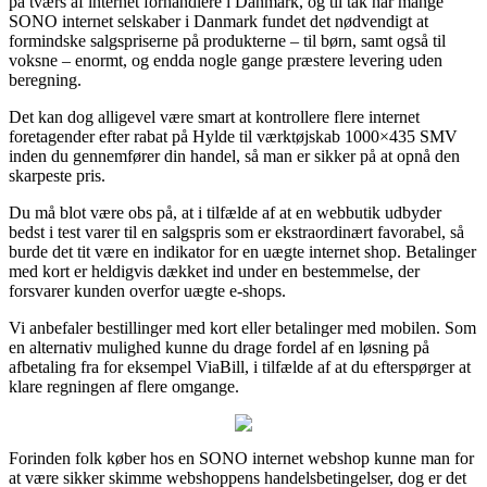
på tværs af internet forhandlere i Danmark, og til tak har mange
SONO internet selskaber i Danmark fundet det nødvendigt at
formindske salgspriserne på produkterne – til børn, samt også til
voksne – enormt, og endda nogle gange præstere levering uden
beregning.
Det kan dog alligevel være smart at kontrollere flere internet
foretagender efter rabat på Hylde til værktøjskab 1000×435 SMV
inden du gennemfører din handel, så man er sikker på at opnå den
skarpeste pris.
Du må blot være obs på, at i tilfælde af at en webbutik udbyder
bedst i test varer til en salgspris som er ekstraordinært favorabel, så
burde det tit være en indikator for en uægte internet shop. Betalinger
med kort er heldigvis dækket ind under en bestemmelse, der
forsvarer kunden overfor uægte e-shops.
Vi anbefaler bestillinger med kort eller betalinger med mobilen. Som
en alternativ mulighed kunne du drage fordel af en løsning på
afbetaling fra for eksempel ViaBill, i tilfælde af at du efterspørger at
klare regningen af flere omgange.
Forinden folk køber hos en SONO internet webshop kunne man for
at være sikker skimme webshoppens handelsbetingelser, dog er det