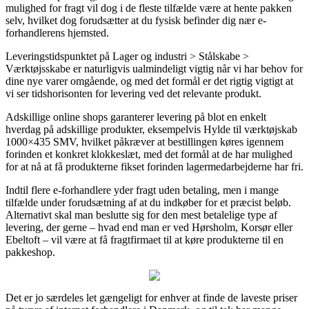
mulighed for fragt vil dog i de fleste tilfælde være at hente pakken
selv, hvilket dog forudsætter at du fysisk befinder dig nær e-
forhandlerens hjemsted.
Leveringstidspunktet på Lager og industri > Stålskabe >
Værktøjsskabe er naturligvis ualmindeligt vigtig når vi har behov for
dine nye varer omgående, og med det formål er det rigtig vigtigt at
vi ser tidshorisonten for levering ved det relevante produkt.
Adskillige online shops garanterer levering på blot en enkelt
hverdag på adskillige produkter, eksempelvis Hylde til værktøjskab
1000×435 SMV, hvilket påkræver at bestillingen køres igennem
forinden et konkret klokkeslæt, med det formål at de har mulighed
for at nå at få produkterne fikset forinden lagermedarbejderne har fri.
Indtil flere e-forhandlere yder fragt uden betaling, men i mange
tilfælde under forudsætning af at du indkøber for et præcist beløb.
Alternativt skal man beslutte sig for den mest betalelige type af
levering, der gerne – hvad end man er ved Hørsholm, Korsør eller
Ebeltoft – vil være at få fragtfirmaet til at køre produkterne til en
pakkeshop.
Det er jo særdeles let gængeligt for enhver at finde de laveste priser