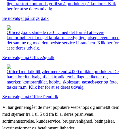
lige fra stort kontorudstyr til små produkter på kontoret. Klik
her for at se deres udvalg.
Se udvalget på Engsig.dk
Office2go.dk startede i 2011, med det formål at levere
kontormøbler til meget konkurrencedygtige priser, leveret med
det samme og med den bedste service i branchen. Klik her for
at se deres udvalg.
Se udvalget på Office2go.dk
OfficeTrend.dk tilbyder mere end 4.000 unikke produkter. De
har et bredt udvalg af elektronik, emballage, etiketter og
mærker, kontorartikler, hobby, skolestart, gæstebøger og foto,
tasker m.m. Klik her for at se deres udvalg.
Se udvalget på OfficeTrend.dk
Vi har gennemgået de mest populære webshops og anmeldt dem
med stjerner fra 1 til 5 ud fra bl.a. deres prisniveau,
sortimentstørrelse, kundeservice, brugervenlighed, betingelser,
leveringsformer og betalingsmuligheder.