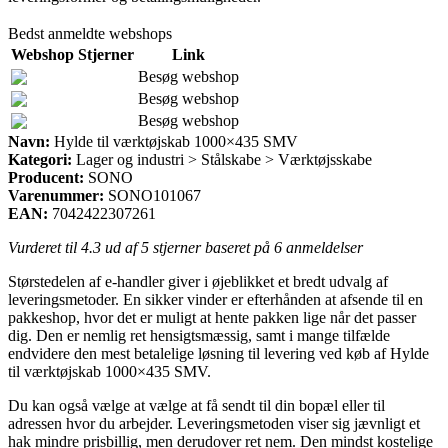
Bedst anmeldte webshops
Webshop
Stjerner
Link
Besøg webshop
Besøg webshop
Besøg webshop
Navn:
Hylde til værktøjskab 1000×435 SMV
Kategori:
Lager og industri > Stålskabe > Værktøjsskabe
Producent:
SONO
Varenummer:
SONO101067
EAN:
7042422307261
Vurderet til
4.3
ud af 5 stjerner baseret på
6
anmeldelser
Størstedelen af e-handler giver i øjeblikket et bredt udvalg af
leveringsmetoder. En sikker vinder er efterhånden at afsende til en
pakkeshop, hvor det er muligt at hente pakken lige når det passer
dig. Den er nemlig ret hensigtsmæssig, samt i mange tilfælde
endvidere den mest betalelige løsning til levering ved køb af Hylde
til værktøjskab 1000×435 SMV.
Du kan også vælge at vælge at få sendt til din bopæl eller til
adressen hvor du arbejder. Leveringsmetoden viser sig jævnligt et
hak mindre prisbillig, men derudover ret nem. Den mindst kostelige