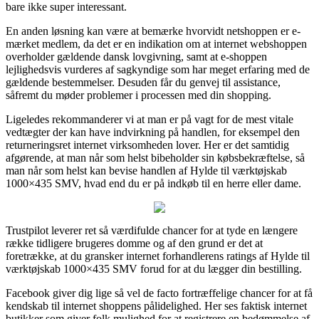
bare ikke super interessant.
En anden løsning kan være at bemærke hvorvidt netshoppen er e-
mærket medlem, da det er en indikation om at internet webshoppen
overholder gældende dansk lovgivning, samt at e-shoppen
lejlighedsvis vurderes af sagkyndige som har meget erfaring med de
gældende bestemmelser. Desuden får du genvej til assistance,
såfremt du møder problemer i processen med din shopping.
Ligeledes rekommanderer vi at man er på vagt for de mest vitale
vedtægter der kan have indvirkning på handlen, for eksempel den
returneringsret internet virksomheden lover. Her er det samtidig
afgørende, at man når som helst bibeholder sin købsbekræftelse, så
man når som helst kan bevise handlen af Hylde til værktøjskab
1000×435 SMV, hvad end du er på indkøb til en herre eller dame.
Trustpilot leverer ret så værdifulde chancer for at tyde en længere
række tidligere brugeres domme og af den grund er det at
foretrække, at du gransker internet forhandlerens ratings af Hylde til
værktøjskab 1000×435 SMV forud for at du lægger din bestilling.
Facebook giver dig lige så vel de facto fortræffelige chancer for at få
kendskab til internet shoppens pålidelighed. Her ses faktisk internet
butikker som giver folk mulighed for at registrere en bedømmelse af