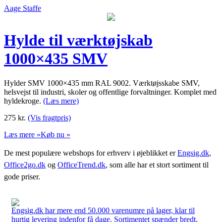
Aage Staffe
Hylde til værktøjskab
1000×435 SMV
Hylder SMV 1000×435 mm RAL 9002. Værktøjsskabe SMV,
helsvejst til industri, skoler og offentlige forvaltninger. Komplet med
hyldekroge.
(Læs mere)
275
kr.
(Vis fragtpris)
Læs mere »
Køb nu »
De mest populære webshops for erhverv i øjeblikket er
Engsig.dk
,
Office2go.dk
og
OfficeTrend.dk
, som alle har et stort sortiment til
gode priser.
Engsig.dk har mere end 50.000 varenumre på lager, klar til
hurtig levering indenfor få dage. Sortimentet spænder bredt,