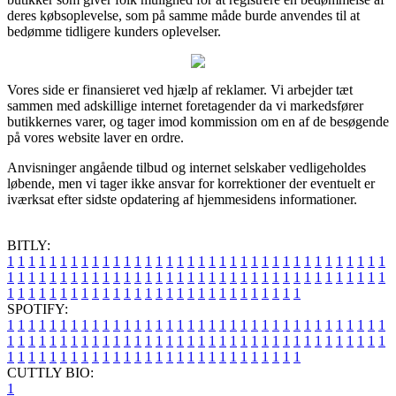
deres købsoplevelse, som på samme måde burde anvendes til at
bedømme tidligere kunders oplevelser.
Vores side er finansieret ved hjælp af reklamer. Vi arbejder tæt
sammen med adskillige internet foretagender da vi markedsfører
butikkernes varer, og tager imod kommission om en af de besøgende
på vores website laver en ordre.
Anvisninger angående tilbud og internet selskaber vedligeholdes
løbende, men vi tager ikke ansvar for korrektioner der eventuelt er
iværksat efter sidste opdatering af hjemmesidens informationer.
BITLY:
1
1
1
1
1
1
1
1
1
1
1
1
1
1
1
1
1
1
1
1
1
1
1
1
1
1
1
1
1
1
1
1
1
1
1
1
1
1
1
1
1
1
1
1
1
1
1
1
1
1
1
1
1
1
1
1
1
1
1
1
1
1
1
1
1
1
1
1
1
1
1
1
1
1
1
1
1
1
1
1
1
1
1
1
1
1
1
1
1
1
1
1
1
1
1
1
1
1
1
1
SPOTIFY:
1
1
1
1
1
1
1
1
1
1
1
1
1
1
1
1
1
1
1
1
1
1
1
1
1
1
1
1
1
1
1
1
1
1
1
1
1
1
1
1
1
1
1
1
1
1
1
1
1
1
1
1
1
1
1
1
1
1
1
1
1
1
1
1
1
1
1
1
1
1
1
1
1
1
1
1
1
1
1
1
1
1
1
1
1
1
1
1
1
1
1
1
1
1
1
1
1
1
1
1
CUTTLY BIO:
1