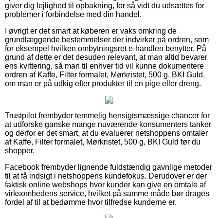
giver dig lejlighed til opbakning, for så vidt du udsættes for
problemer i forbindelse med din handel.
I øvrigt er det smart at køberen er vaks omkring de
grundlæggende bestemmelser der indvirker på ordren, som
for eksempel hvilken ombytningsret e-handlen benytter. På
grund af dette er det desuden relevant, at man altid bevarer
ens kvittering, så man til enhver tid vil kunne dokumentere
ordren af Kaffe, Filter formalet, Mørkristet, 500 g, BKI Guld,
om man er på udkig efter produkter til en pige eller dreng.
Trustpilot frembyder temmelig hensigtsmæssige chancer for
at udforske ganske mange nuværende konsumenters tanker
og derfor er det smart, at du evaluerer netshoppens omtaler
af Kaffe, Filter formalet, Mørkristet, 500 g, BKI Guld før du
shopper.
Facebook frembyder lignende fuldstændig gavnlige metoder
til at få indsigt i netshoppens kundefokus. Derudover er der
faktisk online webshops hvor kunder kan give en omtale af
virksomhedens service, hvilket på samme måde bør drages
fordel af til at bedømme hvor tilfredse kunderne er.