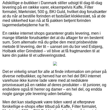
Adskillige e-butikker i Danmark stiller udsigt til dag-til-dag
levering på en række varer, eksempelvis Kaffe, Filter
formalet, Mørkristet, 500 g, BKI Guld, hvilket dog forudsætter
at du når at bestille forinden et fastslået klokkeslæt, så at de
med sikkerhed kan nå at få pakken betjent forinden
lagermedarbejderne har fri.
En række internet shops garanterer gratis levering, men i
mange tilfælde forudsætter det at du aftager for en bestemt
sum. Som alternativ må du gribe den mest prisbevidste
metode til levering, der tit – uanset om du bor ved Esbjerg,
Holbæk eller Grindsted – vil blive at få fragtmanden til at
køre din pakke til et udleveringssted.
Det er virkelig smart for alle at finde information om priser på
diverse netbutikker, og herved har en hel del BKI internet
varehuse ikke kunne lade være med at nedskære
prisniveauet på en række af deres produkter – til juniorer, og
endvidere også til herrer og damer – en hel del, og endda
nogle gange yde levering uden betaling.
Men det kan stadigvæk være tiden værd at efterprøve
forskellige e-shops efter tilbud på Kaffe, Filter formalet,