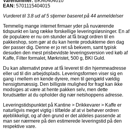
Varenummer:
BKI40404010
EAN:
5701115404015
Vurderet til
3.8
ud af 5 stjerner baseret på
44
anmeldelser
Temmelig mange internet firmaer yder på nuværende
tidspunkt en lang række forskellige leveringsløsninger. En af
de populære er nu om stunder at få bragt ordren til en
pakkeshop, som gør at du kan hente produkterne den dag
der passer dig. Denne er jo ret så bekvem, samt typisk
desuden den mest prisbevidste leveringsversion ved køb af
Kaffe, Filter formalet, Mørkristet, 500 g, BKI Guld.
Du kan alternativt prøve at få leveret til din hjemmeadresse
eller ud til din arbejdsplads. Leveringsformen viser sig en
gang i mellem en kende dyrere, men til gengæld vældig
hensigtsmæssig. Den billigste mulighed for fragt kan ikke
modsiges at være at hente pakken selv, men dette
forudsætter at du opholder dig nær netshoppens adresse.
Leveringstidspunktet på Kantine > Drikkevarer > Kaffe er
naturligvis meget vigtig i tilfælde af at vi behøver ordren
øjeblikkeligt, og af den grund er det aldeles passende at
man ser nærmere på den estimerede leveringstid på den
respektive vare.