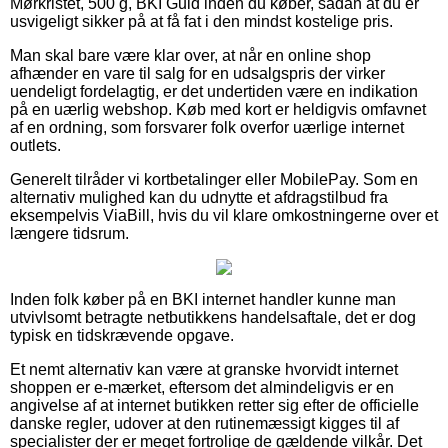
Mørkristet, 500 g, BKI Guld inden du køber, sådan at du er
usvigeligt sikker på at få fat i den mindst kostelige pris.
Man skal bare være klar over, at når en online shop
afhænder en vare til salg for en udsalgspris der virker
uendeligt fordelagtig, er det undertiden være en indikation
på en uærlig webshop. Køb med kort er heldigvis omfavnet
af en ordning, som forsvarer folk overfor uærlige internet
outlets.
Generelt tilråder vi kortbetalinger eller MobilePay. Som en
alternativ mulighed kan du udnytte et afdragstilbud fra
eksempelvis ViaBill, hvis du vil klare omkostningerne over et
længere tidsrum.
Inden folk køber på en BKI internet handler kunne man
utvivlsomt betragte netbutikkens handelsaftale, det er dog
typisk en tidskrævende opgave.
Et nemt alternativ kan være at granske hvorvidt internet
shoppen er e-mærket, eftersom det almindeligvis er en
angivelse af at internet butikken retter sig efter de officielle
danske regler, udover at den rutinemæssigt kigges til af
specialister der er meget fortrolige de gældende vilkår. Det