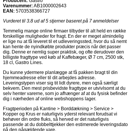
Producent:
Gastro
Varenummer:
AB1000002643
EAN:
5703538366727
Vurderet til
3.8
ud af 5 stjerner baseret på
7
anmeldelser
Temmelig mange online firmaer tilbyder til alt held en række
forskellige muligheder for fragt. En der er meget almindelig
er lige nu at få leveret til et udleveringssted, hvor du så nemt
kan hente de nyindkøbte produkter præcis når det passer
dig. Denne er nemlig super praktisk, og ofte derudover den
billigste fragttype ved køb af Kaffebæger, Ø 7 cm, 2500 stk,
18 cl, Gastro Lines.
Du kunne ydermere planlægge at få pakken bragt til din
hjemmeadresse eller til dit arbejdes adresse.
Leveringstypen viser sig tit lidt dyrere, men også særligt
bekvem. Den mest prisbevidste fragttype er utvivlsomt at du
selv henter varerne, som jo afhænger af at du fysisk befinder
dig i nærheden af online webshoppens lager.
Fragtperioden på Kantine > Borddækning > Service >
Kopper og Krus er naturligvis yderst relevant forudsat vi
behøver din ordre fluks, så herved er det naturligvis
passende at du dobbelttjekker den estimerede leveringsdato
på den pågældende vare.