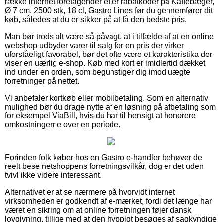
række internet foretagender efter rabatkoder på Kaffebæger,
Ø 7 cm, 2500 stk, 18 cl, Gastro Lines før du gennemfører dit
køb, således at du er sikker på at få den bedste pris.
Man bør trods alt være så påvagt, at i tilfælde af at en online
webshop udbyder varer til salg for en pris der virker
uforståeligt favorabel, bør det ofte være et karakteristika der
viser en uærlig e-shop. Køb med kort er imidlertid dækket
ind under en orden, som begunstiger dig imod uægte
forretninger på nettet.
Vi anbefaler kortkøb eller mobilbetaling. Som en alternativ
mulighed bør du drage nytte af en løsning på afbetaling som
for eksempel ViaBill, hvis du har til hensigt at honorere
omkostningerne over en periode.
Forinden folk køber hos en Gastro e-handler behøver de
reelt bese netshoppens forretningsvilkår, dog er det uden
tvivl ikke videre interessant.
Alternativet er at se nærmere på hvorvidt internet
virksomheden er godkendt af e-mærket, fordi det længe har
været en sikring om at online forretningen føjer dansk
lovgivning, tillige med at den hyppigt besøges af sagkyndige