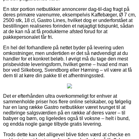
En stor portion netbutikker annoncerer dag-til-dag fragt på
deres primære varenumre, eksempelvis Kaffebæger, Ø 7 cm,
2500 stk, 18 cl, Gastro Lines, hvilket dog er underforstået at
bestillingen realiseres forinden et nøjagtigt tidspunkt, sådan
at de kan nå at få produkterne afsted forud for at
pakkepersonalet får fri.
En hel del forhandlere på nettet byder på levering uden
omkostninger, men undertiden er det så nødvendigt at du
handler for et konkret beløb. I øvrigt må du tage den mest
prisbevidste leveringsform, hvilket gerne – hvad end man
bor ved Silkeborg, Svendborg eller Hørning – vil være at få
dem til at køre din pakke til et afhentningssted.
Det er efterhånden ultra overkommeligt for enhver at
sammenholde priser hos flere online selskaber, og følgelig
har en lang række Gastro netbutikker været tvunget til at
nedbringe salgsværdien på en række af deres varer – til
babyer og børn, og ligeledes også til voksne – helt i bund,
og endda nogle gange tilbyde gratis levering.
Trods dette kan det alligevel blive tiden værd at checke en