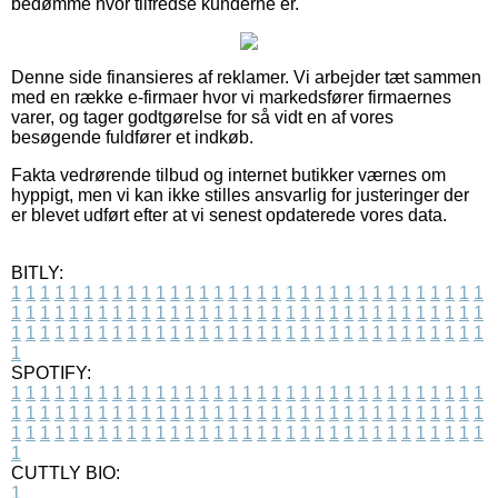
bedømme hvor tilfredse kunderne er.
Denne side finansieres af reklamer. Vi arbejder tæt sammen
med en række e-firmaer hvor vi markedsfører firmaernes
varer, og tager godtgørelse for så vidt en af vores
besøgende fuldfører et indkøb.
Fakta vedrørende tilbud og internet butikker værnes om
hyppigt, men vi kan ikke stilles ansvarlig for justeringer der
er blevet udført efter at vi senest opdaterede vores data.
BITLY:
1
1
1
1
1
1
1
1
1
1
1
1
1
1
1
1
1
1
1
1
1
1
1
1
1
1
1
1
1
1
1
1
1
1
1
1
1
1
1
1
1
1
1
1
1
1
1
1
1
1
1
1
1
1
1
1
1
1
1
1
1
1
1
1
1
1
1
1
1
1
1
1
1
1
1
1
1
1
1
1
1
1
1
1
1
1
1
1
1
1
1
1
1
1
1
1
1
1
1
1
SPOTIFY:
1
1
1
1
1
1
1
1
1
1
1
1
1
1
1
1
1
1
1
1
1
1
1
1
1
1
1
1
1
1
1
1
1
1
1
1
1
1
1
1
1
1
1
1
1
1
1
1
1
1
1
1
1
1
1
1
1
1
1
1
1
1
1
1
1
1
1
1
1
1
1
1
1
1
1
1
1
1
1
1
1
1
1
1
1
1
1
1
1
1
1
1
1
1
1
1
1
1
1
1
CUTTLY BIO:
1