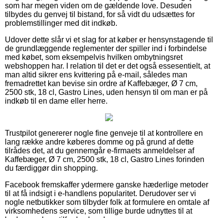
som har megen viden om de gældende love. Desuden
tilbydes du genvej til bistand, for så vidt du udsættes for
problemstillinger med dit indkøb.
Udover dette slår vi et slag for at køber er hensynstagende til
de grundlæggende reglementer der spiller ind i forbindelse
med købet, som eksempelvis hvilken ombytningsret
webshoppen har. I relation til det er det også essesentielt, at
man altid sikrer ens kvittering på e-mail, således man
fremadrettet kan bevise sin ordre af Kaffebæger, Ø 7 cm,
2500 stk, 18 cl, Gastro Lines, uden hensyn til om man er på
indkøb til en dame eller herre.
Trustpilot genererer nogle fine genveje til at kontrollere en
lang række andre køberes domme og på grund af dette
tilrådes det, at du gennemgår e-firmaets anmeldelser af
Kaffebæger, Ø 7 cm, 2500 stk, 18 cl, Gastro Lines forinden
du færdiggør din shopping.
Facebook fremskaffer ydermere ganske hæderlige metoder
til at få indsigt i e-handlens popularitet. Derudover ser vi
nogle netbutikker som tilbyder folk at formulere en omtale af
virksomhedens service, som tillige burde udnyttes til at