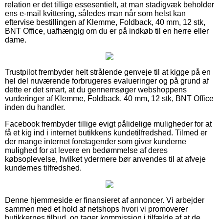
relation er det tillige essesentielt, at man stadigvæk beholder
ens e-mail kvittering, således man når som helst kan
eftervise bestillingen af Klemme, Foldback, 40 mm, 12 stk,
BNT Office, uafhængig om du er på indkøb til en herre eller
dame.
Trustpilot frembyder helt strålende genveje til at kigge på en
hel del nuværende forbrugeres evalueringer og på grund af
dette er det smart, at du gennemsøger webshoppens
vurderinger af Klemme, Foldback, 40 mm, 12 stk, BNT Office
inden du handler.
Facebook frembyder tillige evigt pålidelige muligheder for at
få et kig ind i internet butikkens kundetilfredshed. Tilmed er
der mange internet foretagender som giver kunderne
mulighed for at levere en bedømmelse af deres
købsoplevelse, hvilket ydermere bør anvendes til at afveje
kundernes tilfredshed.
Denne hjemmeside er finansieret af annoncer. Vi arbejder
sammen med et hold af netshops hvori vi promoverer
butikkernes tilbud, og tager kommission i tilfælde af at de