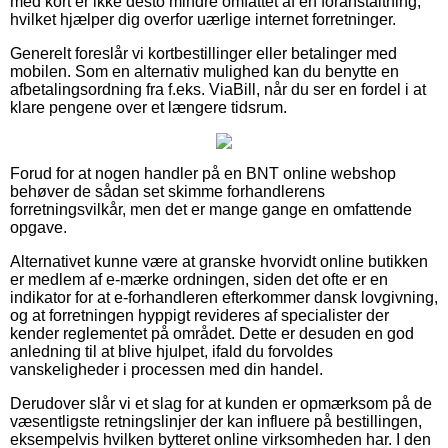
med kort er ikke desto mindre omfattet af en foranstaltning,
hvilket hjælper dig overfor uærlige internet forretninger.
Generelt foreslår vi kortbestillinger eller betalinger med
mobilen. Som en alternativ mulighed kan du benytte en
afbetalingsordning fra f.eks. ViaBill, når du ser en fordel i at
klare pengene over et længere tidsrum.
Forud for at nogen handler på en BNT online webshop
behøver de sådan set skimme forhandlerens
forretningsvilkår, men det er mange gange en omfattende
opgave.
Alternativet kunne være at granske hvorvidt online butikken
er medlem af e-mærke ordningen, siden det ofte er en
indikator for at e-forhandleren efterkommer dansk lovgivning,
og at forretningen hyppigt revideres af specialister der
kender reglementet på området. Dette er desuden en god
anledning til at blive hjulpet, ifald du forvoldes
vanskeligheder i processen med din handel.
Derudover slår vi et slag for at kunden er opmærksom på de
væsentligste retningslinjer der kan influere på bestillingen,
eksempelvis hvilken bytteret online virksomheden har. I den