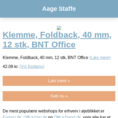
Aage Staffe
Klemme, Foldback, 40 mm,
12 stk, BNT Office
Klemme, Foldback, 40 mm, 12 stk, BNT Office
(Læs mere)
42.08
kr.
(Vis fragtpris)
Læs mere »
Køb nu »
De mest populære webshops for erhverv i øjeblikket er
Engsig.dk
,
Office2go.dk
og
OfficeTrend.dk
, som alle har et