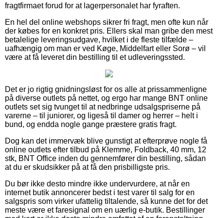
fragtfirmaet forud for at lagerpersonalet har fyraften.
En hel del online webshops sikrer fri fragt, men ofte kun når
der købes for en konkret pris. Ellers skal man gribe den mest
betalelige leveringsudgave, hvilket i de fleste tilfælde –
uafhængig om man er ved Køge, Middelfart eller Sorø – vil
være at få leveret din bestilling til et udleveringssted.
Det er jo rigtig gnidningsløst for os alle at prissammenligne
på diverse outlets på nettet, og ergo har mange BNT online
outlets set sig tvunget til at nedbringe udsalgspriserne på
varerne – til juniorer, og ligeså til damer og herrer – helt i
bund, og endda nogle gange præstere gratis fragt.
Dog kan det immervæk blive gunstigt at efterprøve nogle få
online outlets efter tilbud på Klemme, Foldback, 40 mm, 12
stk, BNT Office inden du gennemfører din bestilling, sådan
at du er skudsikker på at få den prisbilligste pris.
Du bør ikke desto mindre ikke undervurdere, at når en
internet butik annoncerer bedst i test varer til salg for en
salgspris som virker ufattelig tiltalende, så kunne det for det
meste være et faresignal om en uærlig e-butik. Bestillinger