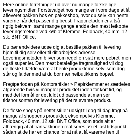
Flere online forretninger udlover nu mange forskellige
leveringsmidler. Førstevalget hos mange er i vore dage at få
afleveret pakken hos en pakkeshop, hvor du selv kan hente
varerne når det passer dig bedst. Fragtmetoden er altså
rigtig bekvem, samt mange gange endda den mest letkøbte
leveringsmetode ved køb af Klemme, Foldback, 40 mm, 12
stk, BNT Office.
Du bør endvidere udse dig at bestille pakken til levering
hjem til dig selv eller til dit arbejdes adresse.
Leveringsmetoden bliver som regel en sjat mere pebret, men
også super let. Den mest betalelige fragtmulighed vil dog i
de fleste tilfælde være at hente produkterne selv, som dog
står og falder med at du bor nær netbutikkens bopæl.
Fragtperioden på Kontorartikler > Papirklemmer er særdeles
afgørende hvis vi mangler produktet inden for kort tid, og
med det formål er det fuldt ud passende at man ser
tidshorisonten for levering på det relevante produkt.
De fleste shops på nettet stiller udsigt til dag-til-dag fragt på
mange af shoppens produkter, eksempelvis Klemme,
Foldback, 40 mm, 12 stk, BNT Office, som trods alt er
afhængig af at transaktionen realiseres før et fast tidspunkt,
sådan at de har en chance for at nå at få varerne hen til