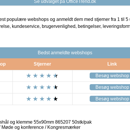
Se udvalget på OfficeTrend.dk
t populære webshops og anmeldt dem med stjerner fra 1 til 5 ud
rrelse, kundeservice, brugervenlighed, betingelser, leveringsfor
Bedst anmeldte webshops
op
Stjerner
Link
Besøg webshop
Besøg webshop
Besøg webshop
/nål og klemme 55x90mm 865207 50stk/pak
 / Møde og konference / Kongresmærker