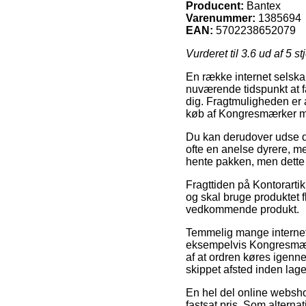
Producent:
Bantex
Varenummer:
1385694
EAN:
5702238652079
Vurderet til
3.6
ud af 5 st
En række internet selskab
nuværende tidspunkt at f
dig. Fragtmuligheden er a
køb af Kongresmærker m
Du kan derudover udse dig
ofte en anelse dyrere, m
hente pakken, men dette s
Fragttiden på Kontorarti
og skal bruge produktet f
vedkommende produkt.
Temmelig mange internet b
eksempelvis Kongresmær
af at ordren køres igenne
skippet afsted inden lag
En hel del online webshop
fastsat pris. Som alterna