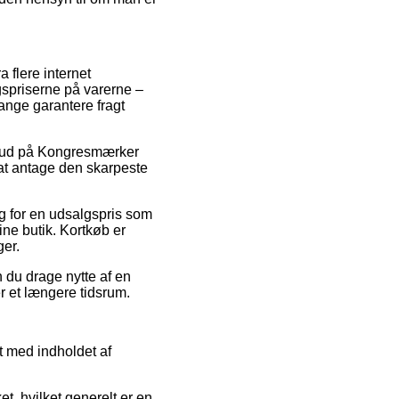
a flere internet
gspriserne på varerne –
ange garantere fragt
tilbud på Kongresmærker
at antage den skarpeste
lg for en udsalgspris som
ine butik. Kortkøb er
ger.
n du drage nytte af en
er et længere tidsrum.
t med indholdet af
et, hvilket generelt er en