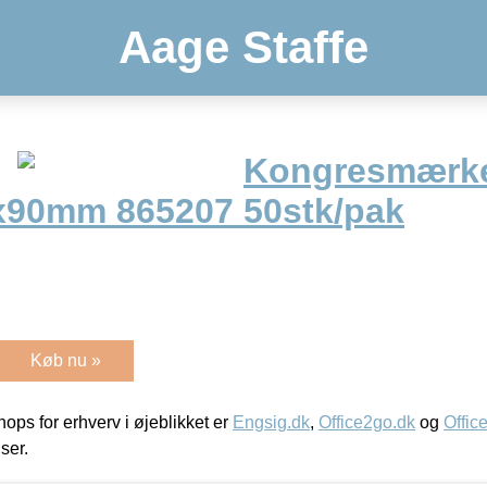
Aage Staffe
Kongresmærke
x90mm 865207 50stk/pak
Køb nu »
ps for erhverv i øjeblikket er
Engsig.dk
,
Office2go.dk
og
Offic
iser.