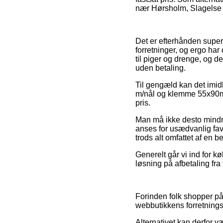
nær Hørsholm, Slagelse el
Det er efterhånden super 
forretninger, og ergo har
til piger og drenge, og 
uden betaling.
Til gengæld kan det imidl
m/nål og klemme 55x90mm
pris.
Man må ikke desto mindre
anses for usædvanlig favo
trods alt omfattet af en 
Generelt går vi ind for k
løsning på afbetaling fra
Forinden folk shopper p
webbutikkens forretningsv
Alternativet kan derfor væ