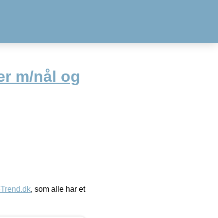
r m/nål og
eTrend.dk
, som alle har et