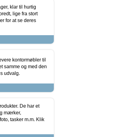
, klar til hurtig
edt, lige fra stort
er for at se deres
evere kontormøbler til
 det samme og med den
es udvalg.
rodukter. De har et
og mærker,
foto, tasker m.m. Klik