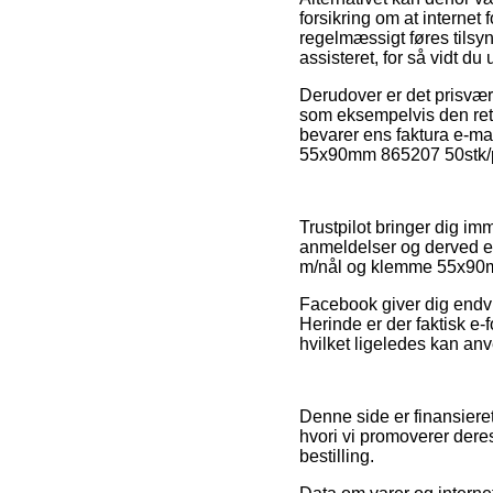
forsikring om at internet 
regelmæssigt føres tilsyn
assisteret, for så vidt d
Derudover er det prisværd
som eksempelvis den retu
bevarer ens faktura e-ma
55x90mm 865207 50stk/pak
Trustpilot bringer dig i
anmeldelser og derved er
m/nål og klemme 55x90mm
Facebook giver dig endvid
Herinde er der faktisk e
hvilket ligeledes kan anv
Denne side er finansieret
hvori vi promoverer deres
bestilling.