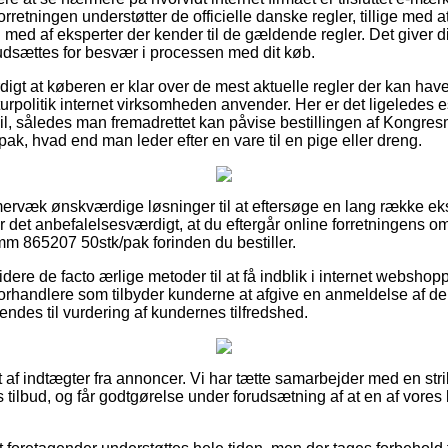
forretningen understøtter de officielle danske regler, tillige med a
 med af eksperter der kender til de gældende regler. Det giver dig
u udsættes for besvær i processen med dit køb.
igt at køberen er klar over de mest aktuelle regler der kan have
rpolitik internet virksomheden anvender. Her er det ligeledes es
il, således man fremadrettet kan påvise bestillingen af Kongr
, hvad end man leder efter en vare til en pige eller dreng.
mmervæk ønskværdige løsninger til at eftersøge en lang række e
 det anbefalelsesværdigt, at du eftergår online forretningens 
 865207 50stk/pak forinden du bestiller.
ere de facto ærlige metoder til at få indblik i internet webshop
-forhandlere som tilbyder kunderne at afgive en anmeldelse af d
endes til vurdering af kundernes tilfredshed.
 af indtægter fra annoncer. Vi har tætte samarbejder med en stri
 tilbud, og får godtgørelse under forudsætning af at en af vores