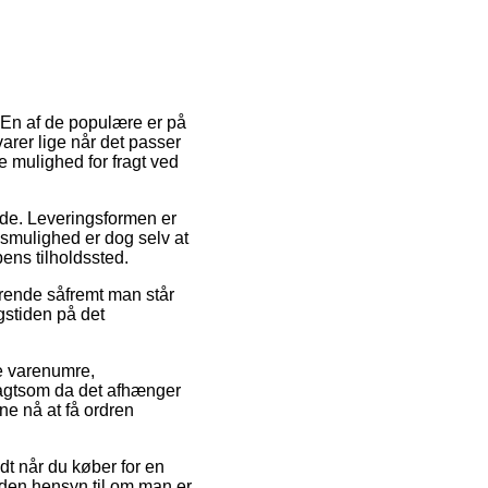
. En af de populære er på
arer lige når det passer
e mulighed for fragt ved
ejde. Leveringsformen er
gsmulighed er dog selv at
ens tilholdssted.
ørende såfremt man står
ngstiden på det
te varenumre,
gtsom da det afhænger
nne nå at få ordren
ldt når du køber for en
 uden hensyn til om man er