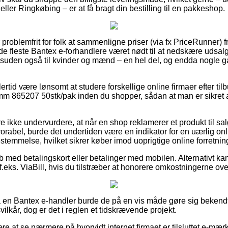
ler Ringkøbing – er at få bragt din bestilling til en pakkeshop.
problemfrit for folk at sammenligne priser (via fx PriceRunner) fr
 de fleste Bantex e-forhandlere været nødt til at nedskære udsal
desuden også til kvinder og mænd – en hel del, og endda nogle g
ertid være lønsomt at studere forskellige online firmaer efter 
 865207 50stk/pak inden du shopper, sådan at man er sikret 
 ikke undervurdere, at når en shop reklamerer et produkt til sa
rabel, burde det undertiden være en indikator for en uærlig onl
bestemmelse, hvilket sikrer køber imod uoprigtige online forretnin
øb med betalingskort eller betalinger med mobilen. Alternativt ka
 f.eks. ViaBill, hvis du tilstræber at honorere omkostningerne ov
å en Bantex e-handler burde de på en vis måde gøre sig bekend
ilkår, dog er det i reglen et tidskrævende projekt.
re at se nærmere på hvorvidt internet firmaet er tilsluttet e-mærk