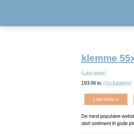
klemme 55
(Læs mere)
193.06
kr.
(Vis fragtpris)
Læs mere »
De mest populære websho
stort sortiment til gode pr