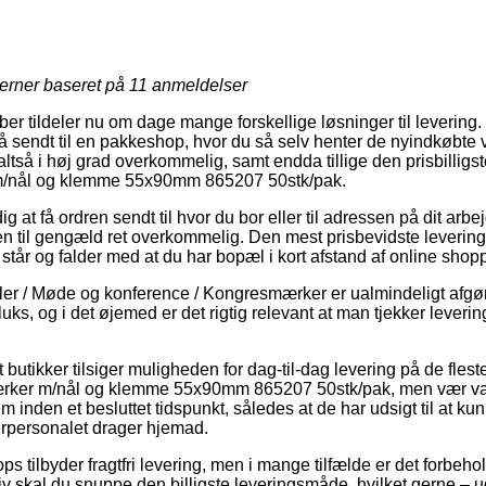
jerner baseret på
11
anmeldelser
er tildeler nu om dage mange forskellige løsninger til levering
å sendt til en pakkeshop, hvor du så selv henter de nyindkøbte v
ltså i høj grad overkommelig, samt endda tillige den prisbilligst
/nål og klemme 55x90mm 865207 50stk/pak.
 at få ordren sendt til hvor du bor eller til adressen på dit arb
en til gengæld ret overkommelig. Den mest prisbevidste leverin
tår og falder med at du har bopæl i kort afstand af online shopp
kler / Møde og konference / Kongresmærker er ualmindeligt afg
luks, og i det øjemed er det rigtig relevant at man tjekker leveri
utikker tilsiger muligheden for dag-til-dag levering på de fles
ker m/nål og klemme 55x90mm 865207 50stk/pak, men vær va
m inden et besluttet tidspunkt, således at de har udsigt til at ku
erpersonalet drager hjemad.
s tilbyder fragtfri levering, men i mange tilfælde er det forbeho
tiv skal du snuppe den billigste leveringsmåde, hvilket gerne –