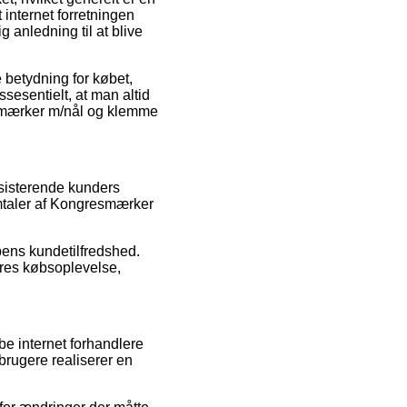
t internet forretningen
 anledning til at blive
 betydning for købet,
sesentielt, at man altid
esmærker m/nål og klemme
ksisterende kunders
omtaler af Kongresmærker
pens kundetilfredshed.
eres købsoplevelse,
be internet forhandlere
 brugere realiserer en