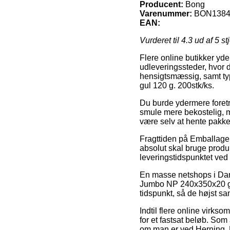
Producent:
Bong
Varenummer:
BON1384
EAN:
Vurderet til
4.3
ud af 5 st
Flere online butikker yd
udleveringssteder, hvor 
hensigtsmæssig, samt typ
gul 120 g. 200stk/ks.
Du burde ydermere foretræk
smule mere bekostelig, m
være selv at hente pakken
Fragttiden på Emballage 
absolut skal bruge produk
leveringstidspunktet ve
En masse netshops i Danm
Jumbo NP 240x350x20 gul 
tidspunkt, så de højst sa
Indtil flere online virks
for et fastsat beløb. Som
om man er ved Herning, Hj