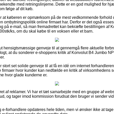
kendte med retningslinjerne. Dette er en god mulighed for hjæ
m følge af dit køb.
 for at køberen er opmærksom på de mest vedkommende forhold d
en ombytningspolitik online firmaet har. Derfor er det også esses
ing på e-mail, så man fremadrettet kan bekræfte bestillingen a
0stk/ks, om du skal købe til en voksen eller et barn.
olut hensigtsmæssige genveje til at gennemgå flere aktuelle forb
 klogt, at du sonderer e-shoppens kritik af Konvolut B4 Jumbo 
er.
stort set solide genveje til at få en idé om internet forhandler
 firmaer hvor kunder kan nedfælde en kritik af virksomhedens se
mme hvor glade kunderne er.
ret af reklamer. Vi har et tæt samarbejde med en gruppe af websh
lbud, og tager imod kommission forudsat den bruger vi sender v
 e-forhandlere opdateres hele tiden, men vi ønsker ikke at tage 