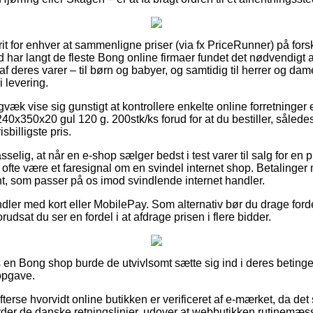
it for enhver at sammenligne priser (via fx PriceRunner) på forsk
 har langt de fleste Bong online firmaer fundet det nødvendigt
f deres varer – til børn og babyer, og samtidig til herrer og da
i levering.
gvæk vise sig gunstigt at kontrollere enkelte online forretninger 
x350x20 gul 120 g. 200stk/ks forud for at du bestiller, således
isbilligste pris.
elig, at når en e-shop sælger bedst i test varer til salg for en 
et ofte være et faresignal om en svindel internet shop. Betalinger
nt, som passer på os imod svindlende internet handler.
dler med kort eller MobilePay. Som alternativ bør du drage ford
forudsat du ser en fordel i at afdrage prisen i flere bidder.
en Bong shop burde de utvivlsomt sætte sig ind i deres betingels
opgave.
efterse hvorvidt online butikken er verificeret af e-mærket, da det
lyder de danske retningslinjer, udover at webbutikken rutinemæss