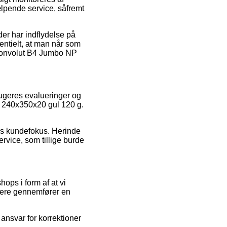
lpende service, såfremt
er har indflydelse på
entielt, at man når som
f Konvolut B4 Jumbo NP
rugeres evalueringer og
NP 240x350x20 gul 120 g.
ens kundefokus. Herinde
rvice, som tillige burde
ops i form af at vi
idere gennemfører en
ansvar for korrektioner