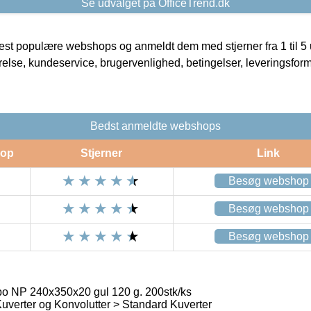
Se udvalget på OfficeTrend.dk
t populære webshops og anmeldt dem med stjerner fra 1 til 5 ud
rrelse, kundeservice, brugervenlighed, betingelser, leveringsfor
Bedst anmeldte webshops
op
Stjerner
Link
Besøg webshop
Besøg webshop
Besøg webshop
o NP 240x350x20 gul 120 g. 200stk/ks
verter og Konvolutter > Standard Kuverter