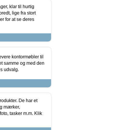
, klar til hurtig
edt, lige fra stort
er for at se deres
evere kontormøbler til
 det samme og med den
es udvalg.
rodukter. De har et
og mærker,
foto, tasker m.m. Klik