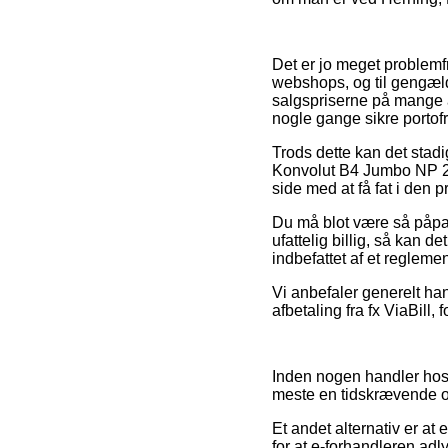
Det er jo meget problemfr
webshops, og til gengæld
salgspriserne på mange a
nogle gange sikre portofr
Trods dette kan det stadi
Konvolut B4 Jumbo NP 240
side med at få fat i den pr
Du må blot være så påpass
ufattelig billig, så kan d
indbefattet af et regleme
Vi anbefaler generelt han
afbetaling fra fx ViaBill, 
Inden nogen handler hos 
meste en tidskrævende 
Et andet alternativ er at 
for at e-forhandleren ad