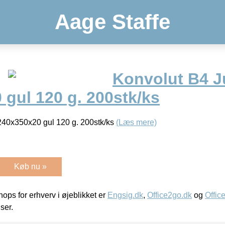
Aage Staffe
Konvolut B4 
gul 120 g. 200stk/ks
40x350x20 gul 120 g. 200stk/ks
(Læs mere)
Køb nu »
ps for erhverv i øjeblikket er
Engsig.dk
,
Office2go.dk
og
Offic
iser.