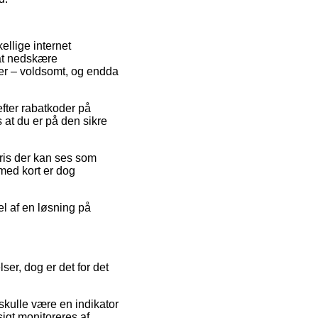
ellige internet
 at nedskære
mer – voldsomt, og endda
efter rabatkoder på
 at du er på den sikre
pris der kan ses som
 med kort er dog
el af en løsning på
er, dog er det for det
 skulle være en indikator
igt monitoreres af