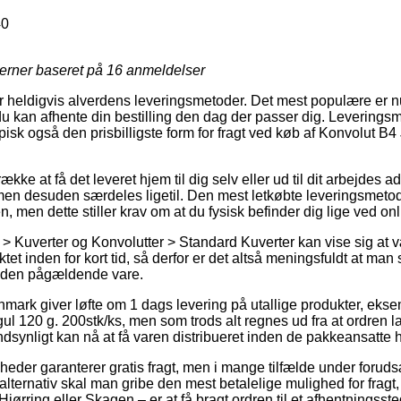
0
jerner baseret på
16
anmeldelser
er heldigvis alverdens leveringsmetoder. Det mest populære er
du kan afhente din bestilling den dag der passer dig. Leveringsm
isk også den prisbilligste form for fragt ved køb af Konvolut
ke at få det leveret hjem til dig selv eller ud til dit arbejdes a
en desuden særdeles ligetil. Den mest letkøbte leveringsmetod
, men dette stiller krav om at du fysisk befinder dig lige ved on
> Kuverter og Konvolutter > Standard Kuverter kan vise sig at 
tet inden for kort tid, så derfor er det altså meningsfuldt at man 
d den pågældende vare.
ark giver løfte om 1 dags levering på utallige produkter, eks
120 g. 200stk/ks, men som trods alt regnes ud fra at ordren lav
ndsynligt kan nå at få varen distribueret inden de pakkeansatte h
omheder garanterer gratis fragt, men i mange tilfælde under forud
 alternativ skal man gribe den mest betalelige mulighed for frag
ørring eller Skagen – er at få bragt ordren til et afhentningsste