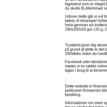
fagmænd som er meget be
du skulle få dilemmaer so
Udover dette går vi ind
købet, til eksempel hvilk
helst gemmer sin kvitter
240x350x20 gul 120 g. 20
Trustpilot giver dig abs
på grund af dette er det
200stk/ks inden du handl
Facebook yder derudover 
møder vi en række online
tages i brug til at forne
Dette website er finansie
publicerer firmaernes ti
bestilling.
Informationer om varer og