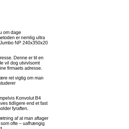
 nu om dage
etoden er nemlig ultra
 B4 Jumbo NP 240x350x20
dresse. Denne er tit en
e vil dog utvivlsomt
line firmaets adresse.
være ret vigtig om man
studerer
empelvis Konvolut B4
es tidligere end et fast
older fyraften.
sætning af at man aftager
t, som ofte – uafhængig
d.