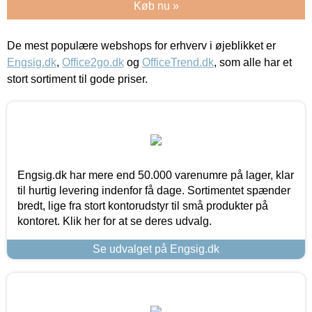
Køb nu »
De mest populære webshops for erhverv i øjeblikket er
Engsig.dk
,
Office2go.dk
og
OfficeTrend.dk
, som alle har et
stort sortiment til gode priser.
Engsig.dk har mere end 50.000 varenumre på lager, klar
til hurtig levering indenfor få dage. Sortimentet spænder
bredt, lige fra stort kontorudstyr til små produkter på
kontoret. Klik her for at se deres udvalg.
Se udvalget på Engsig.dk