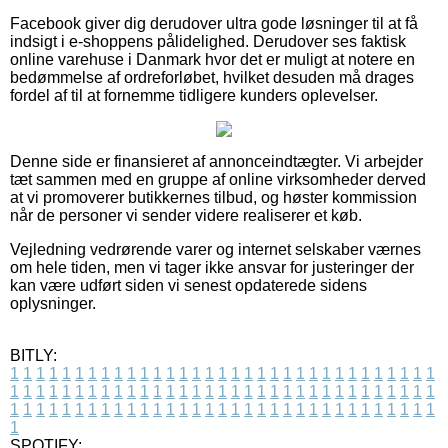
Facebook giver dig derudover ultra gode løsninger til at få
indsigt i e-shoppens pålidelighed. Derudover ses faktisk
online varehuse i Danmark hvor det er muligt at notere en
bedømmelse af ordreforløbet, hvilket desuden må drages
fordel af til at fornemme tidligere kunders oplevelser.
Denne side er finansieret af annonceindtægter. Vi arbejder
tæt sammen med en gruppe af online virksomheder derved
at vi promoverer butikkernes tilbud, og høster kommission
når de personer vi sender videre realiserer et køb.
Vejledning vedrørende varer og internet selskaber værnes
om hele tiden, men vi tager ikke ansvar for justeringer der
kan være udført siden vi senest opdaterede sidens
oplysninger.
BITLY:
1
1
1
1
1
1
1
1
1
1
1
1
1
1
1
1
1
1
1
1
1
1
1
1
1
1
1
1
1
1
1
1
1
1
1
1
1
1
1
1
1
1
1
1
1
1
1
1
1
1
1
1
1
1
1
1
1
1
1
1
1
1
1
1
1
1
1
1
1
1
1
1
1
1
1
1
1
1
1
1
1
1
1
1
1
1
1
1
1
1
1
1
1
1
1
1
1
1
1
1
SPOTIFY: