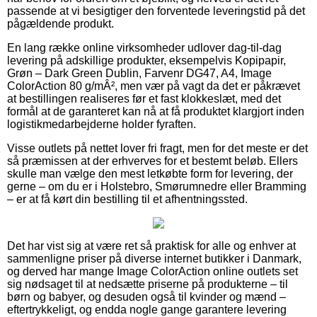
passende at vi besigtiger den forventede leveringstid på det
pågældende produkt.
En lang række online virksomheder udlover dag-til-dag
levering på adskillige produkter, eksempelvis Kopipapir,
Grøn – Dark Green Dublin, Farvenr DG47, A4, Image
ColorAction 80 g/mÂ², men vær på vagt da det er påkrævet
at bestillingen realiseres før et fast klokkeslæt, med det
formål at de garanteret kan nå at få produktet klargjort inden
logistikmedarbejderne holder fyraften.
Visse outlets på nettet lover fri fragt, men for det meste er det
så præmissen at der erhverves for et bestemt beløb. Ellers
skulle man vælge den mest letkøbte form for levering, der
gerne – om du er i Holstebro, Smørumnedre eller Bramming
– er at få kørt din bestilling til et afhentningssted.
Det har vist sig at være ret så praktisk for alle og enhver at
sammenligne priser på diverse internet butikker i Danmark,
og derved har mange Image ColorAction online outlets set
sig nødsaget til at nedsætte priserne på produkterne – til
børn og babyer, og desuden også til kvinder og mænd –
eftertrykkeligt, og endda nogle gange garantere levering