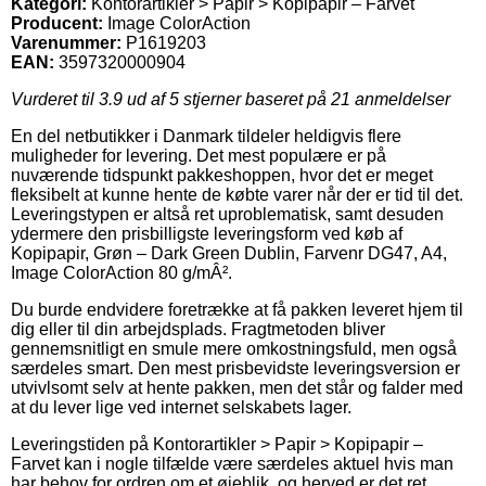
Kategori:
Kontorartikler > Papir > Kopipapir – Farvet
Producent:
Image ColorAction
Varenummer:
P1619203
EAN:
3597320000904
Vurderet til
3.9
ud af 5 stjerner baseret på
21
anmeldelser
En del netbutikker i Danmark tildeler heldigvis flere
muligheder for levering. Det mest populære er på
nuværende tidspunkt pakkeshoppen, hvor det er meget
fleksibelt at kunne hente de købte varer når der er tid til det.
Leveringstypen er altså ret uproblematisk, samt desuden
ydermere den prisbilligste leveringsform ved køb af
Kopipapir, Grøn – Dark Green Dublin, Farvenr DG47, A4,
Image ColorAction 80 g/mÂ².
Du burde endvidere foretrække at få pakken leveret hjem til
dig eller til din arbejdsplads. Fragtmetoden bliver
gennemsnitligt en smule mere omkostningsfuld, men også
særdeles smart. Den mest prisbevidste leveringsversion er
utvivlsomt selv at hente pakken, men det står og falder med
at du lever lige ved internet selskabets lager.
Leveringstiden på Kontorartikler > Papir > Kopipapir –
Farvet kan i nogle tilfælde være særdeles aktuel hvis man
har behov for ordren om et øjeblik, og herved er det ret