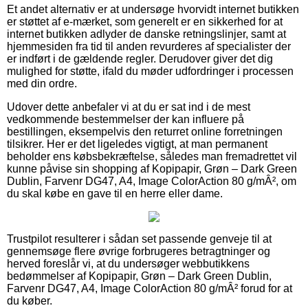
Et andet alternativ er at undersøge hvorvidt internet butikken
er støttet af e-mærket, som generelt er en sikkerhed for at
internet butikken adlyder de danske retningslinjer, samt at
hjemmesiden fra tid til anden revurderes af specialister der
er indført i de gældende regler. Derudover giver det dig
mulighed for støtte, ifald du møder udfordringer i processen
med din ordre.
Udover dette anbefaler vi at du er sat ind i de mest
vedkommende bestemmelser der kan influere på
bestillingen, eksempelvis den returret online forretningen
tilsikrer. Her er det ligeledes vigtigt, at man permanent
beholder ens købsbekræftelse, således man fremadrettet vil
kunne påvise sin shopping af Kopipapir, Grøn – Dark Green
Dublin, Farvenr DG47, A4, Image ColorAction 80 g/mÂ², om
du skal købe en gave til en herre eller dame.
Trustpilot resulterer i sådan set passende genveje til at
gennemsøge flere øvrige forbrugeres betragtninger og
herved foreslår vi, at du undersøger webbutikkens
bedømmelser af Kopipapir, Grøn – Dark Green Dublin,
Farvenr DG47, A4, Image ColorAction 80 g/mÂ² forud for at
du køber.