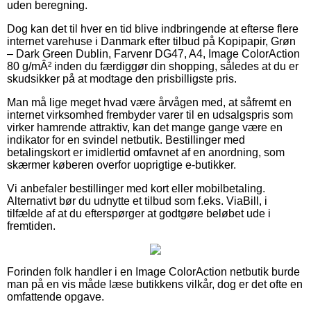
uden beregning.
Dog kan det til hver en tid blive indbringende at efterse flere
internet varehuse i Danmark efter tilbud på Kopipapir, Grøn
– Dark Green Dublin, Farvenr DG47, A4, Image ColorAction
80 g/mÂ² inden du færdiggør din shopping, således at du er
skudsikker på at modtage den prisbilligste pris.
Man må lige meget hvad være årvågen med, at såfremt en
internet virksomhed frembyder varer til en udsalgspris som
virker hamrende attraktiv, kan det mange gange være en
indikator for en svindel netbutik. Bestillinger med
betalingskort er imidlertid omfavnet af en anordning, som
skærmer køberen overfor uoprigtige e-butikker.
Vi anbefaler bestillinger med kort eller mobilbetaling.
Alternativt bør du udnytte et tilbud som f.eks. ViaBill, i
tilfælde af at du efterspørger at godtgøre beløbet ude i
fremtiden.
Forinden folk handler i en Image ColorAction netbutik burde
man på en vis måde læse butikkens vilkår, dog er det ofte en
omfattende opgave.