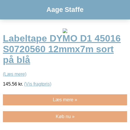
Aage Staffe
Labeltape DYMO D1 45016
S0720560 12mmx7m sort
på blå
(Læs mere)
145.56
kr.
(Vis fragtpris)
Læs mere »
Køb nu »