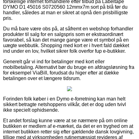
forskellige internet forhandlere efter tilbud på Labeltape
DYMO D1 45016 S0720560 12mmx7m sort på blå før du
handler, således at man er sikret at opnå den prisbilligste
pris.
Du må bare være obs på, at såfremt en webshop forhandler
produkter til salg for en salgspris som er ekstraordinært
favorabel, så kan det mange gange være et symbol på en
uægte webbutik. Shopping med kort er i hvert fald dækket
ind under en lov, hvilket sikrer folk overfor fup e-butikker.
Generelt går vi ind for betalinger med kort eller
mobilbetaling. Alternativt bør du bruge en afdragsløsning fra
for eksempel ViaBill, forudsat du higer efter at dække
betalingen over et længere tidsrum.
Forinden folk køber i en Dymo e-forretning kan man helt
sikkert betragte netshoppens vilkår, det er dog uden tvivl
ikke specielt ophidsende.
Et andet forslag kunne være at se nærmere på om online
butikken er medlem af e-mærket, da det er en tryghed om at
internet butikken retter sig efter gældende dansk lovgivning,
tillige med at virksomheden rutinemæssigt revideres af