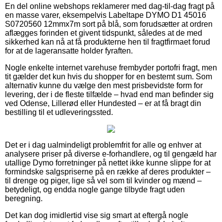
En del online webshops reklamerer med dag-til-dag fragt på
en masse varer, eksempelvis Labeltape DYMO D1 45016
S0720560 12mmx7m sort på blå, som forudsætter at ordren
aflægges forinden et givent tidspunkt, således at de med
sikkerhed kan nå at få produkterne hen til fragtfirmaet forud
for at de lageransatte holder fyraften.
Nogle enkelte internet varehuse frembyder portofri fragt, men
tit gælder det kun hvis du shopper for en bestemt sum. Som
alternativ kunne du vælge den mest prisbevidste form for
levering, der i de fleste tilfælde – hvad end man befinder sig
ved Odense, Lillerød eller Hundested – er at få bragt din
bestilling til et udleveringssted.
Det er i dag ualmindeligt problemfrit for alle og enhver at
analysere priser på diverse e-forhandlere, og til gengæld har
utallige Dymo forretninger på nettet ikke kunne slippe for at
formindske salgspriserne på en række af deres produkter –
til drenge og piger, lige så vel som til kvinder og mænd –
betydeligt, og endda nogle gange tilbyde fragt uden
beregning.
Det kan dog imidlertid vise sig smart at eftergå nogle