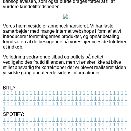
købsoplevelsen, som også burde drages fordel af til at
vurdere kundetilfredsheden.
Vores hjemmeside er annoncefinansieret. Vi har faste
samarbejder med mange internet webshops i form af at vi
introducerer forretningernes produkter, og opnår betaling
forudsat en af de besøgende på vores hjemmeside fuldfører
et indkøb.
Vejledning vedrørende tilbud og outlets på nettet
vedligeholdes fra tid til anden, men vi ønsker ikke at blive
stillet ansvarlig for korrektioner der er blevet realiseret siden
vi sidste gang opdaterede sidens informationer.
BITLY:
1
1
1
1
1
1
1
1
1
1
1
1
1
1
1
1
1
1
1
1
1
1
1
1
1
1
1
1
1
1
1
1
1
1
1
1
1
1
1
1
1
1
1
1
1
1
1
1
1
1
1
1
1
1
1
1
1
1
1
1
1
1
1
1
1
1
1
1
1
1
1
1
1
1
1
1
1
1
1
1
1
1
1
1
1
1
1
1
1
1
1
1
1
1
1
1
1
1
1
1
SPOTIFY:
1
1
1
1
1
1
1
1
1
1
1
1
1
1
1
1
1
1
1
1
1
1
1
1
1
1
1
1
1
1
1
1
1
1
1
1
1
1
1
1
1
1
1
1
1
1
1
1
1
1
1
1
1
1
1
1
1
1
1
1
1
1
1
1
1
1
1
1
1
1
1
1
1
1
1
1
1
1
1
1
1
1
1
1
1
1
1
1
1
1
1
1
1
1
1
1
1
1
1