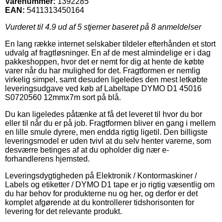
Varenummer:
1392285
EAN:
5411313450164
Vurderet til
4.9
ud af 5 stjerner baseret på
8
anmeldelser
En lang række internet selskaber tildeler efterhånden et stort
udvalg af fragtløsninger. En af de mest almindelige er i dag
pakkeshoppen, hvor det er nemt for dig at hente de købte
varer når du har mulighed for det. Fragtformen er nemlig
virkelig simpel, samt desuden ligeledes den mest letkøbte
leveringsudgave ved køb af Labeltape DYMO D1 45016
S0720560 12mmx7m sort på blå.
Du kan ligeledes påtænke at få det leveret til hvor du bor
eller til når du er på job. Fragtformen bliver en gang i mellem
en lille smule dyrere, men endda rigtig ligetil. Den billigste
leveringsmodel er uden tvivl at du selv henter varerne, som
desværre betinges af at du opholder dig nær e-
forhandlerens hjemsted.
Leveringsdygtigheden på Elektronik / Kontormaskiner /
Labels og etiketter / DYMO D1 tape er jo rigtig væsentlig om
du har behov for produkterne nu og her, og derfor er det
komplet afgørende at du kontrollerer tidshorisonten for
levering for det relevante produkt.