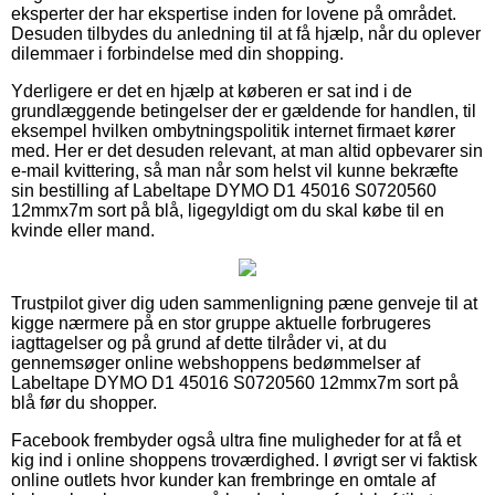
eksperter der har ekspertise inden for lovene på området.
Desuden tilbydes du anledning til at få hjælp, når du oplever
dilemmaer i forbindelse med din shopping.
Yderligere er det en hjælp at køberen er sat ind i de
grundlæggende betingelser der er gældende for handlen, til
eksempel hvilken ombytningspolitik internet firmaet kører
med. Her er det desuden relevant, at man altid opbevarer sin
e-mail kvittering, så man når som helst vil kunne bekræfte
sin bestilling af Labeltape DYMO D1 45016 S0720560
12mmx7m sort på blå, ligegyldigt om du skal købe til en
kvinde eller mand.
Trustpilot giver dig uden sammenligning pæne genveje til at
kigge nærmere på en stor gruppe aktuelle forbrugeres
iagttagelser og på grund af dette tilråder vi, at du
gennemsøger online webshoppens bedømmelser af
Labeltape DYMO D1 45016 S0720560 12mmx7m sort på
blå før du shopper.
Facebook frembyder også ultra fine muligheder for at få et
kig ind i online shoppens troværdighed. I øvrigt ser vi faktisk
online outlets hvor kunder kan frembringe en omtale af