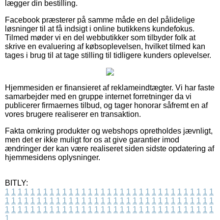
lægger din bestilling.
Facebook præsterer på samme måde en del pålidelige
løsninger til at få indsigt i online butikkens kundefokus.
Tilmed møder vi en del webbutikker som tilbyder folk at
skrive en evaluering af købsoplevelsen, hvilket tilmed kan
tages i brug til at tage stilling til tidligere kunders oplevelser.
Hjemmesiden er finansieret af reklameindtægter. Vi har faste
samarbejder med en gruppe internet forretninger da vi
publicerer firmaernes tilbud, og tager honorar såfremt en af
vores brugere realiserer en transaktion.
Fakta omkring produkter og webshops opretholdes jævnligt,
men det er ikke muligt for os at give garantier imod
ændringer der kan være realiseret siden sidste opdatering af
hjemmesidens oplysninger.
BITLY:
1
1
1
1
1
1
1
1
1
1
1
1
1
1
1
1
1
1
1
1
1
1
1
1
1
1
1
1
1
1
1
1
1
1
1
1
1
1
1
1
1
1
1
1
1
1
1
1
1
1
1
1
1
1
1
1
1
1
1
1
1
1
1
1
1
1
1
1
1
1
1
1
1
1
1
1
1
1
1
1
1
1
1
1
1
1
1
1
1
1
1
1
1
1
1
1
1
1
1
1