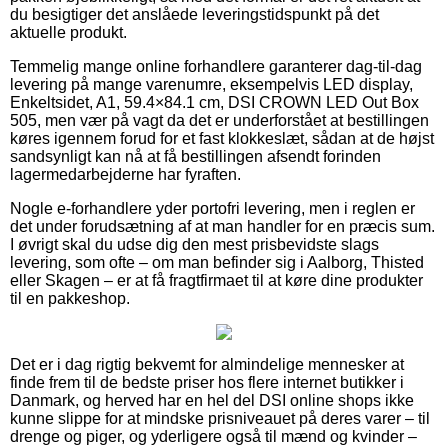
du besigtiger det anslåede leveringstidspunkt på det
aktuelle produkt.
Temmelig mange online forhandlere garanterer dag-til-dag
levering på mange varenumre, eksempelvis LED display,
Enkeltsidet, A1, 59.4×84.1 cm, DSI CROWN LED Out Box
505, men vær på vagt da det er underforstået at bestillingen
køres igennem forud for et fast klokkeslæt, sådan at de højst
sandsynligt kan nå at få bestillingen afsendt forinden
lagermedarbejderne har fyraften.
Nogle e-forhandlere yder portofri levering, men i reglen er
det under forudsætning af at man handler for en præcis sum.
I øvrigt skal du udse dig den mest prisbevidste slags
levering, som ofte – om man befinder sig i Aalborg, Thisted
eller Skagen – er at få fragtfirmaet til at køre dine produkter
til en pakkeshop.
Det er i dag rigtig bekvemt for almindelige mennesker at
finde frem til de bedste priser hos flere internet butikker i
Danmark, og herved har en hel del DSI online shops ikke
kunne slippe for at mindske prisniveauet på deres varer – til
drenge og piger, og yderligere også til mænd og kvinder –