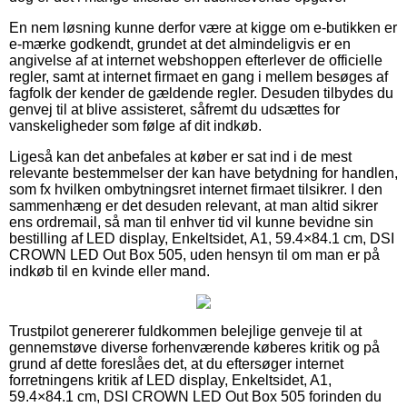
En nem løsning kunne derfor være at kigge om e-butikken er
e-mærke godkendt, grundet at det almindeligvis er en
angivelse af at internet webshoppen efterlever de officielle
regler, samt at internet firmaet en gang i mellem besøges af
fagfolk der kender de gældende regler. Desuden tilbydes du
genvej til at blive assisteret, såfremt du udsættes for
vanskeligheder som følge af dit indkøb.
Ligeså kan det anbefales at køber er sat ind i de mest
relevante bestemmelser der kan have betydning for handlen,
som fx hvilken ombytningsret internet firmaet tilsikrer. I den
sammenhæng er det desuden relevant, at man altid sikrer
ens ordremail, så man til enhver tid vil kunne bevidne sin
bestilling af LED display, Enkeltsidet, A1, 59.4×84.1 cm, DSI
CROWN LED Out Box 505, uden hensyn til om man er på
indkøb til en kvinde eller mand.
Trustpilot genererer fuldkommen belejlige genveje til at
gennemstøve diverse forhenværende køberes kritik og på
grund af dette foreslåes det, at du eftersøger internet
forretningens kritik af LED display, Enkeltsidet, A1,
59.4×84.1 cm, DSI CROWN LED Out Box 505 forinden du