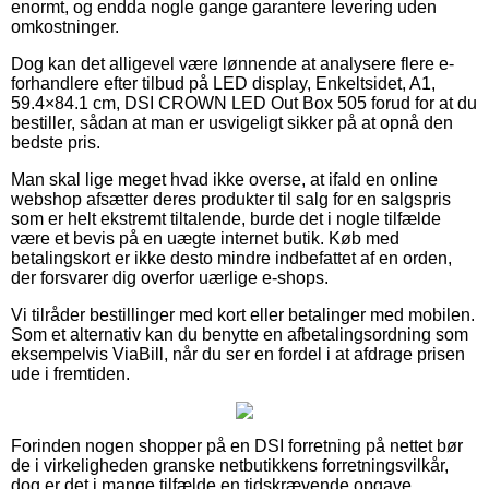
enormt, og endda nogle gange garantere levering uden
omkostninger.
Dog kan det alligevel være lønnende at analysere flere e-
forhandlere efter tilbud på LED display, Enkeltsidet, A1,
59.4×84.1 cm, DSI CROWN LED Out Box 505 forud for at du
bestiller, sådan at man er usvigeligt sikker på at opnå den
bedste pris.
Man skal lige meget hvad ikke overse, at ifald en online
webshop afsætter deres produkter til salg for en salgspris
som er helt ekstremt tiltalende, burde det i nogle tilfælde
være et bevis på en uægte internet butik. Køb med
betalingskort er ikke desto mindre indbefattet af en orden,
der forsvarer dig overfor uærlige e-shops.
Vi tilråder bestillinger med kort eller betalinger med mobilen.
Som et alternativ kan du benytte en afbetalingsordning som
eksempelvis ViaBill, når du ser en fordel i at afdrage prisen
ude i fremtiden.
Forinden nogen shopper på en DSI forretning på nettet bør
de i virkeligheden granske netbutikkens forretningsvilkår,
dog er det i mange tilfælde en tidskrævende opgave.