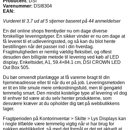
Producent:
DSI
Varenummer:
DSI8304
EAN:
Vurderet til
3.7
ud af 5 stjerner baseret på
44
anmeldelser
En del online shops frembyder nu om dage diverse
forskellige leveringstyper. En sikker vinder er nu om dage at
få leveret til et udleveringssted, og så kan du blot hente
bestillingen når det passer ind i din hverdag.
Fragtmuligheden er nemlig vældig fleksibel, og oftest
desuden den billigste metode til levering ved køb af LED
display, Enkeltsidet, A1, 59.4×84.1 cm, DSI CROWN LED
Out Box 505.
Du bør omvendt planlægge at få varerne bragt til din
hjemmeadresse eller til når du er på job. Leveringsmetoden
er tit en lille smule mere omkostningsfuld, men til gengæld
temmelig smart. Den mindst kostelige type af levering vil dog
til enhver tid være at du selv henter produkterne, som
desværre kræver at du opholder dig tæt på webbutikkens
lager.
Fragtperioden på Kontorinventar > Skilte > Lys Displays kan
i nogle tilfælde være temmelig vigtig når vi har brug for
pakken øjeblikkeligt, så med det formål er det ret aktuelt at