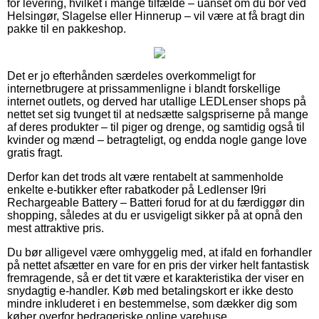
for levering, hvilket i mange tilfælde – uanset om du bor ved
Helsingør, Slagelse eller Hinnerup – vil være at få bragt din
pakke til en pakkeshop.
Det er jo efterhånden særdeles overkommeligt for
internetbrugere at prissammenligne i blandt forskellige
internet outlets, og derved har utallige LEDLenser shops på
nettet set sig tvunget til at nedsætte salgspriserne på mange
af deres produkter – til piger og drenge, og samtidig også til
kvinder og mænd – betragteligt, og endda nogle gange love
gratis fragt.
Derfor kan det trods alt være rentabelt at sammenholde
enkelte e-butikker efter rabatkoder på Ledlenser I9ri
Rechargeable Battery – Batteri forud for at du færdiggør din
shopping, således at du er usvigeligt sikker på at opnå den
mest attraktive pris.
Du bør alligevel være omhyggelig med, at ifald en forhandler
på nettet afsætter en vare for en pris der virker helt fantastisk
fremragende, så er det tit være et karakteristika der viser en
snydagtig e-handler. Køb med betalingskort er ikke desto
mindre inkluderet i en bestemmelse, som dækker dig som
køber overfor bedrageriske online varehuse.