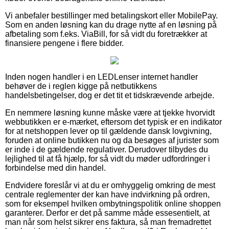
Vi anbefaler bestillinger med betalingskort eller MobilePay.
Som en anden løsning kan du drage nytte af en løsning på
afbetaling som f.eks. ViaBill, for så vidt du foretrækker at
finansiere pengene i flere bidder.
Inden nogen handler i en LEDLenser internet handler
behøver de i reglen kigge på netbutikkens
handelsbetingelser, dog er det tit et tidskrævende arbejde.
En nemmere løsning kunne måske være at tjekke hvorvidt
webbutikken er e-mærket, eftersom det typisk er en indikator
for at netshoppen lever op til gældende dansk lovgivning,
foruden at online butikken nu og da besøges af jurister som
er inde i de gældende regulativer. Derudover tilbydes du
lejlighed til at få hjælp, for så vidt du møder udfordringer i
forbindelse med din handel.
Endvidere foreslår vi at du er omhyggelig omkring de mest
centrale reglementer der kan have indvirkning på ordren,
som for eksempel hvilken ombytningspolitik online shoppen
garanterer. Derfor er det på samme måde essesentielt, at
man når som helst sikrer ens faktura, så man fremadrettet