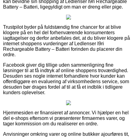
kan bevidne sin shopping af Ledlenser I9ri Rechargeable
Battery – Batteri, ligegyldigt om man er dreng eller pige.
Trustpilot byder på fuldstændig fine chancer for at blive
klogere på en hel del forhenværende konsumenters
iagttagelser og derfor anbefales det, at du bliver klogere på
internet shoppens vurderinger af Ledlenser I9ri
Rechargeable Battery – Batteri forinden du placerer din
ordre.
Facebook giver dig tillige uden sammenligning fine
løsninger til at få indtryk af online shoppens troværdighed.
Desuden ses nogle internet forhandlere hvor kunder kan
offentliggøre en evaluering af virksomhedens service, som
desuden bør drages fordel af til at få et indblik i tidligere
kunders oplevelser.
Hjemmesiden er finansieret af annoncer. Vi hjælper en hel
del e-shops eftersom vi præsenterer firmaernes varer, og
tager kommission om du realiserer en ordre.
Anvisninger omkring varer og online butikker ajourføres tit,