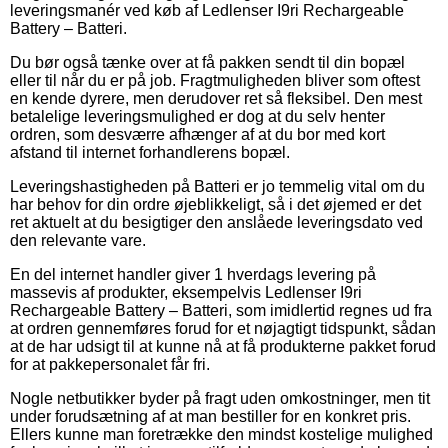
leveringsmanér ved køb af Ledlenser I9ri Rechargeable
Battery – Batteri.
Du bør også tænke over at få pakken sendt til din bopæl
eller til når du er på job. Fragtmuligheden bliver som oftest
en kende dyrere, men derudover ret så fleksibel. Den mest
betalelige leveringsmulighed er dog at du selv henter
ordren, som desværre afhænger af at du bor med kort
afstand til internet forhandlerens bopæl.
Leveringshastigheden på Batteri er jo temmelig vital om du
har behov for din ordre øjeblikkeligt, så i det øjemed er det
ret aktuelt at du besigtiger den anslåede leveringsdato ved
den relevante vare.
En del internet handler giver 1 hverdags levering på
massevis af produkter, eksempelvis Ledlenser I9ri
Rechargeable Battery – Batteri, som imidlertid regnes ud fra
at ordren gennemføres forud for et nøjagtigt tidspunkt, sådan
at de har udsigt til at kunne nå at få produkterne pakket forud
for at pakkepersonalet får fri.
Nogle netbutikker byder på fragt uden omkostninger, men tit
under forudsætning af at man bestiller for en konkret pris.
Ellers kunne man foretrække den mindst kostelige mulighed