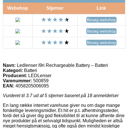
Webshop
Stjerner
Link
Besøg webshop
Besøg webshop
Besøg webshop
Navn:
Ledlenser I9ri Rechargeable Battery – Batteri
Kategori:
Batteri
Producent:
LEDLenser
Varenummer:
500859
EAN:
4058205006095
Vurderet til
3.7
ud af 5 stjerner baseret på
18
anmeldelser
En lang række internet varehuse giver nu om dage mange
forskellige leveringsmidler. Et hit er p.t. afhentningssteder,
fordi det så giver dig god fleksibilitet til at kunne afhente dine
nye produkter på et selvvalgt tidspunkt. Muligheden er altså
meget hensigtsmæssig, og ofte også den mindst kostelige