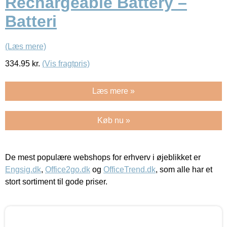
Rechargeable Battery –
Batteri
(Læs mere)
334.95
kr.
(Vis fragtpris)
Læs mere »
Køb nu »
De mest populære webshops for erhverv i øjeblikket er
Engsig.dk
,
Office2go.dk
og
OfficeTrend.dk
, som alle har et
stort sortiment til gode priser.