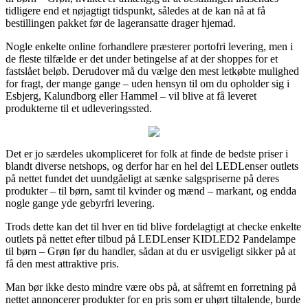
tidligere end et nøjagtigt tidspunkt, således at de kan nå at få
bestillingen pakket før de lageransatte drager hjemad.
Nogle enkelte online forhandlere præsterer portofri levering, men i
de fleste tilfælde er det under betingelse af at der shoppes for et
fastslået beløb. Derudover må du vælge den mest letkøbte mulighed
for fragt, der mange gange – uden hensyn til om du opholder sig i
Esbjerg, Kalundborg eller Hammel – vil blive at få leveret
produkterne til et udleveringssted.
Det er jo særdeles ukompliceret for folk at finde de bedste priser i
blandt diverse netshops, og derfor har en hel del LEDLenser outlets
på nettet fundet det uundgåeligt at sænke salgspriserne på deres
produkter – til børn, samt til kvinder og mænd – markant, og endda
nogle gange yde gebyrfri levering.
Trods dette kan det til hver en tid blive fordelagtigt at checke enkelte
outlets på nettet efter tilbud på LEDLenser KIDLED2 Pandelampe
til børn – Grøn før du handler, sådan at du er usvigeligt sikker på at
få den mest attraktive pris.
Man bør ikke desto mindre være obs på, at såfremt en forretning på
nettet annoncerer produkter for en pris som er uhørt tiltalende, burde