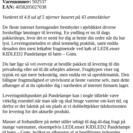
Varenummer:
502537
EAN:
4058205027038
Vurderet til
4.8
ud af 5 stjerner baseret på
43
anmeldelser
De fleste internet foretagender frembyder i øjeblikket diverse
forskellige løsninger til levering. En yndling er nu til dags
pakkeshops, hvor det er nemt for dig at hente din ordre når du har
lyst. Leveringsmetoden er altså temmelig praktisk, samt endda
desuden den mest letkøbte fragtmetode ved køb af LEDLenser
KIDLED2 Pandelampe til børn – Grøn.
Du bør lige så vel overveje at bestille pakken til levering til din
privatbolig eller ud til dit arbejdes adresse. Fragttypen viser sig
typisk en sjat mere bekostelig, men endda ret så uproblematisk. Den
billigste fragtmulighed er utvivlsomt at hente varerne selv, men dette
afhænger af at du opholder dig i nærheden af internet firmaets lager.
Leveringstidspunktet på Pandelampe kan i nogle tilfælde være
virkelig essentiel når man står og skal bruge varerne om kort tid, og
derfor er det faktisk på sin plads at vi dobbelttjekker tidshorisonten
for levering for det aktuelle produkt.
Masser af forhandlere på nettet stiller udsigt til dag-til-dag fragt på
mange varenumre, eksempelvis LEDLenser KIDLED2 Pandelampe
til børn – Grøn, hvilket er afhængig af at bestillingen indsendes