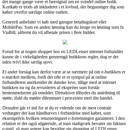
det mange gange være et faresignal om en svindel online butik.
Kortkøb er trods alt inkluderet i et lovbud, der begunstiger dig som
køber overfor uærlige online outlets.
Generelt anbefaler vi køb med gængse betalingskort eller
MobilePay. Som en anden løsning kan du bruge en løsning som fx
ViaBill, såfremt du vil afbetale prisen i flere bidder.
Forud for at nogen shopper hos en LEDLenser internet forhandler
kunne de i virkeligheden gennemgå butikkens regler, dog er det
uden tvivl ikke særlig sjovt.
Et andet forslag kan derfor være at se nærmere på om e-butikken er
e-mærket medlem, fordi det ofte er et sympol på at online
forhandleren anerkender de danske love, tillige med at internet
butikken nu og da revurderes af eksperter som forstår
bestemmelserne på området. Derudover tilbydes du anledning til
støtte, ifald du møder dilemmaer i processen med din handel.
Desuden går vi ind for at du er vidende om de mest centrale
vedtægter der kan håndhæves i forbindelse med købet, som
eksempelvis hvilken returneringsret e-forretningen garanterer. I den
relation er det også afgørende, at man stadigvæk bevarer sin faktura
e-mail, så man senere kan bevidne sin shopping af LEDLenser