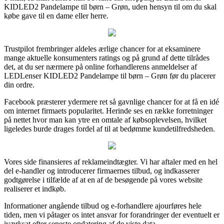
KIDLED2 Pandelampe til børn – Grøn, uden hensyn til om du skal
købe gave til en dame eller herre.
Trustpilot frembringer aldeles ærlige chancer for at eksaminere
mange aktuelle konsumenters ratings og på grund af dette tilrådes
det, at du ser nærmere på online forhandlerens anmeldelser af
LEDLenser KIDLED2 Pandelampe til børn – Grøn før du placerer
din ordre.
Facebook præsterer ydermere ret så gavnlige chancer for at få en idé
om internet firmaets popularitet. Herinde ses en række forretninger
på nettet hvor man kan ytre en omtale af købsoplevelsen, hvilket
ligeledes burde drages fordel af til at bedømme kundetilfredsheden.
Vores side finansieres af reklameindtægter. Vi har aftaler med en hel
del e-handler og introducerer firmaernes tilbud, og indkasserer
godtgørelse i tilfælde af at en af de besøgende på vores website
realiserer et indkøb.
Informationer angående tilbud og e-forhandlere ajourføres hele
tiden, men vi påtager os intet ansvar for forandringer der eventuelt er
iværksat efter seneste opdatering af de viste data.