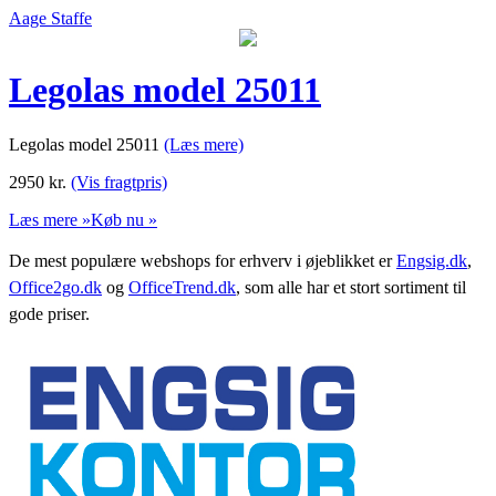
Aage Staffe
Legolas model 25011
Legolas model 25011
(Læs mere)
2950
kr.
(Vis fragtpris)
Læs mere »
Køb nu »
De mest populære webshops for erhverv i øjeblikket er
Engsig.dk
,
Office2go.dk
og
OfficeTrend.dk
, som alle har et stort sortiment til
gode priser.