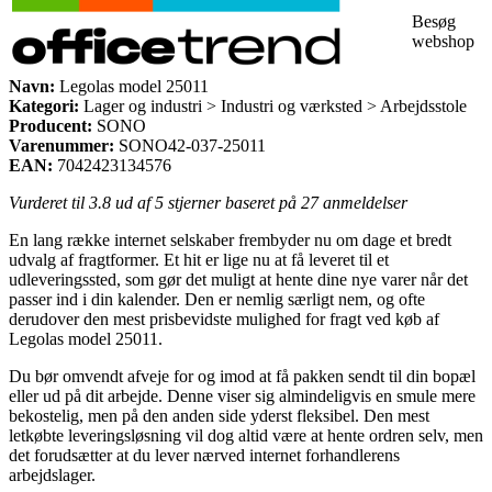
Besøg
webshop
Navn:
Legolas model 25011
Kategori:
Lager og industri > Industri og værksted > Arbejdsstole
Producent:
SONO
Varenummer:
SONO42-037-25011
EAN:
7042423134576
Vurderet til
3.8
ud af 5 stjerner baseret på
27
anmeldelser
En lang række internet selskaber frembyder nu om dage et bredt
udvalg af fragtformer. Et hit er lige nu at få leveret til et
udleveringssted, som gør det muligt at hente dine nye varer når det
passer ind i din kalender. Den er nemlig særligt nem, og ofte
derudover den mest prisbevidste mulighed for fragt ved køb af
Legolas model 25011.
Du bør omvendt afveje for og imod at få pakken sendt til din bopæl
eller ud på dit arbejde. Denne viser sig almindeligvis en smule mere
bekostelig, men på den anden side yderst fleksibel. Den mest
letkøbte leveringsløsning vil dog altid være at hente ordren selv, men
det forudsætter at du lever nærved internet forhandlerens
arbejdslager.