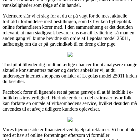
vanskeligheder som følge af din handel.
Ydermere slår vi et slag for at du er på vagt for de mest aktuelle
forhold i forbindelse med bestillingen, som fx hvilken byttepolitik
online forhandleren kører med. I den sammenhæng er det desuden
relevant, at man stadigvæk bevarer ens e-mail kvittering, så man en
anden gang vil kunne bevidne sin ordre af Legolas model 25011,
uafhængig om du er på gaveindkøb til en dreng eller pige.
Trustpilot tilbyder dig fuldt ud ærlige chancer for at analysere mange
aktuelle konsumenters tanker og derfor anbefaler vi, at du
undersøger internet shoppens omtaler af Legolas model 25011 inden
du bestiller.
Facebook fører til lignende ret så pæne genveje til at få indblik i e-
butikkens troværdighed. Herinde er der en del e-firmaer hvor folk
kan forfatte en omtale af virksomhedens service, hvilket desuden må
anvendes til at afveje tidligere kunders oplevelser.
Vores hjemmeside er finansieret ved hjælp af reklamer. Vi har aftaler
med et hav af online forretninger eftersom vi formidler