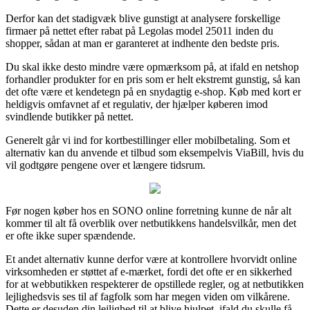
Derfor kan det stadigvæk blive gunstigt at analysere forskellige
firmaer på nettet efter rabat på Legolas model 25011 inden du
shopper, sådan at man er garanteret at indhente den bedste pris.
Du skal ikke desto mindre være opmærksom på, at ifald en netshop
forhandler produkter for en pris som er helt ekstremt gunstig, så kan
det ofte være et kendetegn på en snydagtig e-shop. Køb med kort er
heldigvis omfavnet af et regulativ, der hjælper køberen imod
svindlende butikker på nettet.
Generelt går vi ind for kortbestillinger eller mobilbetaling. Som et
alternativ kan du anvende et tilbud som eksempelvis ViaBill, hvis du
vil godtgøre pengene over et længere tidsrum.
Før nogen køber hos en SONO online forretning kunne de når alt
kommer til alt få overblik over netbutikkens handelsvilkår, men det
er ofte ikke super spændende.
Et andet alternativ kunne derfor være at kontrollere hvorvidt online
virksomheden er støttet af e-mærket, fordi det ofte er en sikkerhed
for at webbutikken respekterer de opstillede regler, og at netbutikken
lejlighedsvis ses til af fagfolk som har megen viden om vilkårene.
Dette er desuden din lejlighed til at blive hjulpet, ifald du skulle få