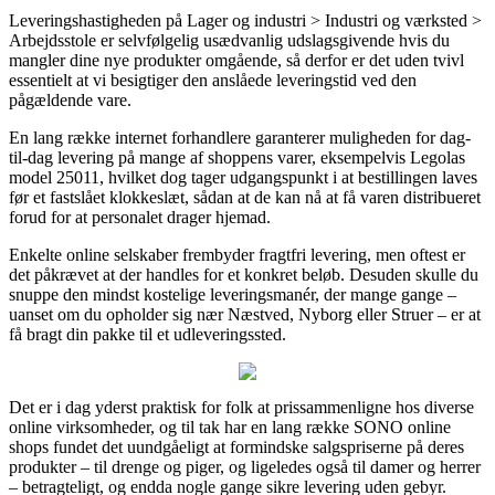
Leveringshastigheden på Lager og industri > Industri og værksted >
Arbejdsstole er selvfølgelig usædvanlig udslagsgivende hvis du
mangler dine nye produkter omgående, så derfor er det uden tvivl
essentielt at vi besigtiger den anslåede leveringstid ved den
pågældende vare.
En lang række internet forhandlere garanterer muligheden for dag-
til-dag levering på mange af shoppens varer, eksempelvis Legolas
model 25011, hvilket dog tager udgangspunkt i at bestillingen laves
før et fastslået klokkeslæt, sådan at de kan nå at få varen distribueret
forud for at personalet drager hjemad.
Enkelte online selskaber frembyder fragtfri levering, men oftest er
det påkrævet at der handles for et konkret beløb. Desuden skulle du
snuppe den mindst kostelige leveringsmanér, der mange gange –
uanset om du opholder sig nær Næstved, Nyborg eller Struer – er at
få bragt din pakke til et udleveringssted.
Det er i dag yderst praktisk for folk at prissammenligne hos diverse
online virksomheder, og til tak har en lang række SONO online
shops fundet det uundgåeligt at formindske salgspriserne på deres
produkter – til drenge og piger, og ligeledes også til damer og herrer
– betragteligt, og endda nogle gange sikre levering uden gebyr.