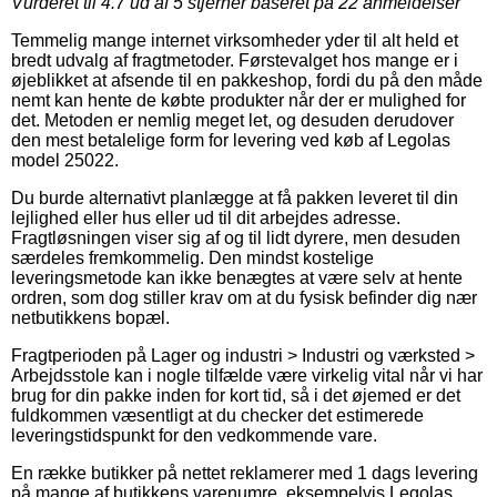
Vurderet til
4.7
ud af 5 stjerner baseret på
22
anmeldelser
Temmelig mange internet virksomheder yder til alt held et
bredt udvalg af fragtmetoder. Førstevalget hos mange er i
øjeblikket at afsende til en pakkeshop, fordi du på den måde
nemt kan hente de købte produkter når der er mulighed for
det. Metoden er nemlig meget let, og desuden derudover
den mest betalelige form for levering ved køb af Legolas
model 25022.
Du burde alternativt planlægge at få pakken leveret til din
lejlighed eller hus eller ud til dit arbejdes adresse.
Fragtløsningen viser sig af og til lidt dyrere, men desuden
særdeles fremkommelig. Den mindst kostelige
leveringsmetode kan ikke benægtes at være selv at hente
ordren, som dog stiller krav om at du fysisk befinder dig nær
netbutikkens bopæl.
Fragtperioden på Lager og industri > Industri og værksted >
Arbejdsstole kan i nogle tilfælde være virkelig vital når vi har
brug for din pakke inden for kort tid, så i det øjemed er det
fuldkommen væsentligt at du checker det estimerede
leveringstidspunkt for den vedkommende vare.
En række butikker på nettet reklamerer med 1 dags levering
på mange af butikkens varenumre, eksempelvis Legolas