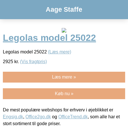
Aage Staffe
Legolas model 25022
Legolas model 25022
(Læs mere)
2925
kr.
(Vis fragtpris)
Læs mere »
Køb nu »
De mest populære webshops for erhverv i øjeblikket er
Engsig.dk
,
Office2go.dk
og
OfficeTrend.dk
, som alle har et
stort sortiment til gode priser.