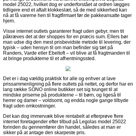
model 25022, hvilket dog er underforstået at ordren lægges
tidligere end et aftalt klokkeslæt, så de med sikkerhed kan
nå at få varerne hen til fragtfirmaet før de pakkeansatte tager
hjem.
Visse internet outlets garanterer fragt uden gebyr, men tit
påkræves det at der shoppes for en præcis sum. Ellers bør
man udse dig den mest prisbevidste metode til levering, der
typisk – uden hensyn til om man befinder sig tæt på
Randers, Varde eller Ebeltoft – vil blive at få fragtmanden til
at bringe produkterne til et afhentningssted.
Det er i dag vældig praktisk for alle og enhver at lave
prissammenligning på flere outlets på nettet, og derfor har en
lang række SONO online butikker set sig tvunget til at
mindske priserne på produkterne – til børn, og ligeså til
herrer og damer – voldsomt, og endda nogle gange tilbyde
fragt uden omkostninger.
Det kan dog immervæk blive rentabelt at efterprøve flere
internet foretagender efter tilbud på Legolas model 25022
forinden du gennemfører din handel, således at man er
sikker på at antage den skarpeste pris.