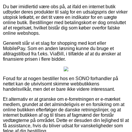
Du bør imidlertid være obs på, at ifald en internet butik
udbyder deres produkter til salg for en udsalgspris der virker
utopisk letkøbt, er det tit være en indikator for en uægte
online butik. Bestillinger med betalingskort er dog omsluttet
af et regelsæt, hvilket bistår dig som køber overfor falske
online webshops.
Generelt slår vi et slag for shopping med kort eller
MobilePay. Som en anden løsning kunne du bruge et
afdragstilbud fra f.eks. ViaBill, i tilfælde af at du ønsker at
finansiere prisen i flere bidder.
Forud for at nogen bestiller hos en SONO forhandler på
nettet kan de utvivlsomt skimme webbutikkens
handelsvilkår, men det er bare ikke videre interessant.
Et alternativ er at granske om e-forretningen er e-mærket
medlem, grundet at det almindeligvis er en forsikring om at
online butikken efterfølger de danske retningslinjer, og at
internet butikken af og til tilses af fagmænd der forstår
vedtægterne på området. Dette er desuden din lejlighed til at
få assistance, hvis du bliver udsat for vanskeligheder som
følge af din bestilling.