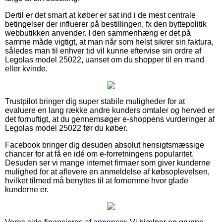
Dertil er det smart at køber er sat ind i de mest centrale
betingelser der influerer på bestillingen, fx den byttepolitik
webbutikken anvender. I den sammenhæng er det på
samme måde vigtigt, at man når som helst sikrer sin faktura,
således man til enhver tid vil kunne eftervise sin ordre af
Legolas model 25022, uanset om du shopper til en mand
eller kvinde.
Trustpilot bringer dig super stabile muligheder for at
evaluere en lang række andre kunders omtaler og herved er
det fornuftigt, at du gennemsøger e-shoppens vurderinger af
Legolas model 25022 før du køber.
Facebook bringer dig desuden absolut hensigtsmæssige
chancer for at få en idé om e-forretningens popularitet.
Desuden ser vi mange internet firmaer som giver kunderne
mulighed for at aflevere en anmeldelse af købsoplevelsen,
hvilket tilmed må benyttes til at fornemme hvor glade
kunderne er.