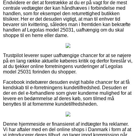
Endvidere er det at foretrække at du er på vagt for de mest
centrale vedtægter der kan håndhæves i forbindelse med
handlen, som for eksempel den returrettighed butikken
tilsikrer. Her er det desuden vigtigt, at man til enhver tid
bevarer sin kvittering, således man i fremtiden kan bekræfte
handlen af Legolas model 25031, uafhængig om du skal
shoppe til en herre eller dame.
Trustpilot leverer super uafhængige chancer for at se nøjere
på en lang række aktuelle køberes kritik og derfor foreslår vi,
at du tjekker online forretningens vurderinger af Legolas
model 25031 forinden du shopper.
Facebook indebærer desuden evigt habile chancer for at få
kendskab til e-forretningens kundetilfredshed. Desuden er
der en del e-forhandlere som giver kunderne mulighed for at
levere en bedømmelse af deres køb, som tilmed må
benyttes til at fornemme kundetilfredsheden.
Denne hjemmeside er finansieret af indtægter fra reklamer.
Vi har aftaler med en del online shops i Danmark i form af at
vi introducerer deres tilbud, og tager imod kommission når