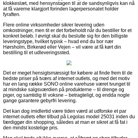
klokkeslæt, med hensynstagen til at de sandsynligvis kan nå
at få varerne klargjort forinden lagerpersonalet holder
fyraften.
Flere online virksomheder sikrer levering uden
omkostninger, men tit er det forbeholdt når du bestiller for et
konkret beløb. I øvrigt skal du beslutte sig for den billigste
leveringstype, hvilket typisk – hvad end du bor nær
Hørsholm, Birkerød eller Vejen – vil være at få kørt din
bestilling til et udleveringssted.
Det er meget hensigtsmæssigt for købere at finde frem til de
bedste priser på tværs af internet outlets, og med det motiv
har en lang række SONO online varehuse været tvunget til
at mindske salgsværdien på produkterne – til drenge og
piger, og samtidig til voksne – betragteligt, og endda nogle
gange garantere gebyrfri levering.
Det kan dog imidlertid være tiden værd at udforske et par
internet outlets efter tilbud på Legolas model 25031 inden du
færdiggør din shopping, således at man er sikret at få fat i
den mindst kostelige pris.