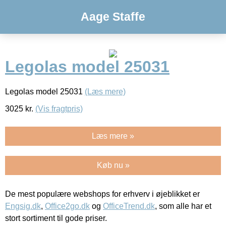
Aage Staffe
Legolas model 25031
Legolas model 25031
(Læs mere)
3025
kr.
(Vis fragtpris)
Læs mere »
Køb nu »
De mest populære webshops for erhverv i øjeblikket er
Engsig.dk
,
Office2go.dk
og
OfficeTrend.dk
, som alle har et
stort sortiment til gode priser.