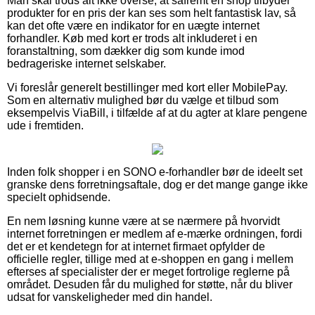
Man skal trods alt ikke overse, at såfremt en shop tilbyder
produkter for en pris der kan ses som helt fantastisk lav, så
kan det ofte være en indikator for en uægte internet
forhandler. Køb med kort er trods alt inkluderet i en
foranstaltning, som dækker dig som kunde imod
bedrageriske internet selskaber.
Vi foreslår generelt bestillinger med kort eller MobilePay.
Som en alternativ mulighed bør du vælge et tilbud som
eksempelvis ViaBill, i tilfælde af at du agter at klare pengene
ude i fremtiden.
Inden folk shopper i en SONO e-forhandler bør de ideelt set
granske dens forretningsaftale, dog er det mange gange ikke
specielt ophidsende.
En nem løsning kunne være at se nærmere på hvorvidt
internet forretningen er medlem af e-mærke ordningen, fordi
det er et kendetegn for at internet firmaet opfylder de
officielle regler, tillige med at e-shoppen en gang i mellem
efterses af specialister der er meget fortrolige reglerne på
området. Desuden får du mulighed for støtte, når du bliver
udsat for vanskeligheder med din handel.