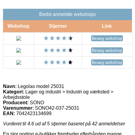
Bedst anmeldte webshops
Webshop
Stjerner
Link
Besøg webshop
Besøg webshop
Besøg webshop
Navn:
Legolas model 25031
Kategori:
Lager og industri > Industri og værksted >
Arbejdsstole
Producent:
SONO
Varenummer:
SONO42-037-25031
EAN:
7042423134699
Vurderet til
4.6
ud af 5 stjerner baseret på
42
anmeldelser
En stor portion e-butikker frembyder efterhånden mange