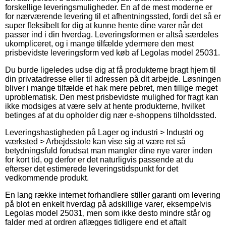
forskellige leveringsmuligheder. En af de mest moderne er
for nærværende levering til et afhentningssted, fordi det så er
super fleksibelt for dig at kunne hente dine varer når det
passer ind i din hverdag. Leveringsformen er altså særdeles
ukompliceret, og i mange tilfælde ydermere den mest
prisbevidste leveringsform ved køb af Legolas model 25031.
Du burde ligeledes udse dig at få produkterne bragt hjem til
din privatadresse eller til adressen på dit arbejde. Løsningen
bliver i mange tilfælde et hak mere pebret, men tillige meget
uproblematisk. Den mest prisbevidste mulighed for fragt kan
ikke modsiges at være selv at hente produkterne, hvilket
betinges af at du opholder dig nær e-shoppens tilholdssted.
Leveringshastigheden på Lager og industri > Industri og
værksted > Arbejdsstole kan vise sig at være ret så
betydningsfuld forudsat man mangler dine nye varer inden
for kort tid, og derfor er det naturligvis passende at du
efterser det estimerede leveringstidspunkt for det
vedkommende produkt.
En lang række internet forhandlere stiller garanti om levering
på blot en enkelt hverdag på adskillige varer, eksempelvis
Legolas model 25031, men som ikke desto mindre står og
falder med at ordren aflægges tidligere end et aftalt