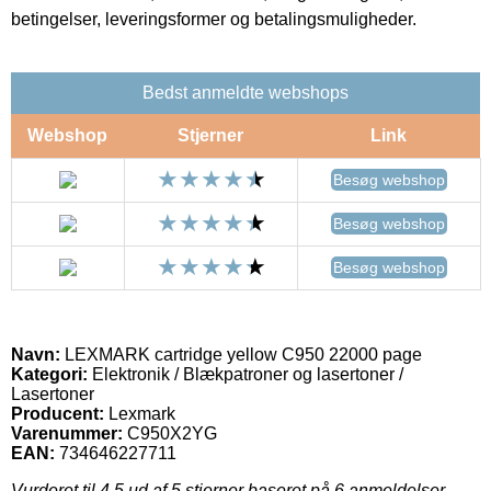
betingelser, leveringsformer og betalingsmuligheder.
Bedst anmeldte webshops
Webshop
Stjerner
Link
Besøg webshop
Besøg webshop
Besøg webshop
Navn:
LEXMARK cartridge yellow C950 22000 page
Kategori:
Elektronik / Blækpatroner og lasertoner /
Lasertoner
Producent:
Lexmark
Varenummer:
C950X2YG
EAN:
734646227711
Vurderet til
4.5
ud af 5 stjerner baseret på
6
anmeldelser