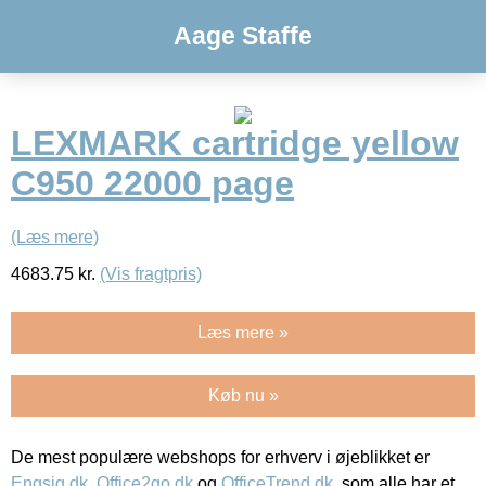
Aage Staffe
LEXMARK cartridge yellow
C950 22000 page
(Læs mere)
4683.75
kr.
(Vis fragtpris)
Læs mere »
Køb nu »
De mest populære webshops for erhverv i øjeblikket er
Engsig.dk
,
Office2go.dk
og
OfficeTrend.dk
, som alle har et