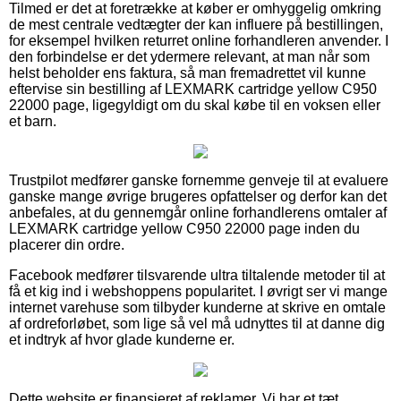
Tilmed er det at foretrække at køber er omhyggelig omkring
de mest centrale vedtægter der kan influere på bestillingen,
for eksempel hvilken returret online forhandleren anvender. I
den forbindelse er det ydermere relevant, at man når som
helst beholder ens faktura, så man fremadrettet vil kunne
eftervise sin bestilling af LEXMARK cartridge yellow C950
22000 page, ligegyldigt om du skal købe til en voksen eller
et barn.
Trustpilot medfører ganske fornemme genveje til at evaluere
ganske mange øvrige brugeres opfattelser og derfor kan det
anbefales, at du gennemgår online forhandlerens omtaler af
LEXMARK cartridge yellow C950 22000 page inden du
placerer din ordre.
Facebook medfører tilsvarende ultra tiltalende metoder til at
få et kig ind i webshoppens popularitet. I øvrigt ser vi mange
internet varehuse som tilbyder kunderne at skrive en omtale
af ordreforløbet, som lige så vel må udnyttes til at danne dig
et indtryk af hvor glade kunderne er.
Dette website er finansieret af reklamer. Vi har et tæt