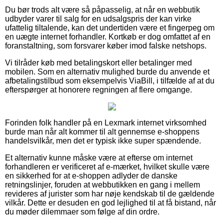
Du bør trods alt være så påpasselig, at når en webbutik
udbyder varer til salg for en udsalgspris der kan virke
ufattelig tiltalende, kan det undertiden være et fingerpeg om
en uægte internet forhandler. Kortkøb er dog omfattet af en
foranstaltning, som forsvarer køber imod falske netshops.
Vi tilråder køb med betalingskort eller betalinger med
mobilen. Som en alternativ mulighed burde du anvende et
afbetalingstilbud som eksempelvis ViaBill, i tilfælde af at du
efterspørger at honorere regningen af flere omgange.
Forinden folk handler på en Lexmark internet virksomhed
burde man når alt kommer til alt gennemse e-shoppens
handelsvilkår, men det er typisk ikke super spændende.
Et alternativ kunne måske være at efterse om internet
forhandleren er verificeret af e-mærket, hvilket skulle være
en sikkerhed for at e-shoppen adlyder de danske
retningslinjer, foruden at webbutikken en gang i mellem
revideres af jurister som har nøje kendskab til de gældende
vilkår. Dette er desuden en god lejlighed til at få bistand, når
du møder dilemmaer som følge af din ordre.