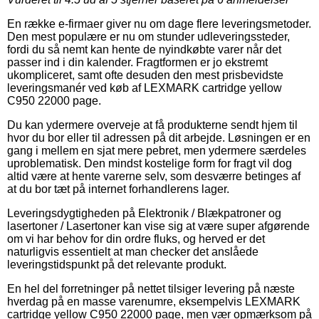
En række e-firmaer giver nu om dage flere leveringsmetoder.
Den mest populære er nu om stunder udleveringssteder,
fordi du så nemt kan hente de nyindkøbte varer når det
passer ind i din kalender. Fragtformen er jo ekstremt
ukompliceret, samt ofte desuden den mest prisbevidste
leveringsmanér ved køb af LEXMARK cartridge yellow
C950 22000 page.
Du kan ydermere overveje at få produkterne sendt hjem til
hvor du bor eller til adressen på dit arbejde. Løsningen er en
gang i mellem en sjat mere pebret, men ydermere særdeles
uproblematisk. Den mindst kostelige form for fragt vil dog
altid være at hente varerne selv, som desværre betinges af
at du bor tæt på internet forhandlerens lager.
Leveringsdygtigheden på Elektronik / Blækpatroner og
lasertoner / Lasertoner kan vise sig at være super afgørende
om vi har behov for din ordre fluks, og herved er det
naturligvis essentielt at man checker det anslåede
leveringstidspunkt på det relevante produkt.
En hel del forretninger på nettet tilsiger levering på næste
hverdag på en masse varenumre, eksempelvis LEXMARK
cartridge yellow C950 22000 page, men vær opmærksom på