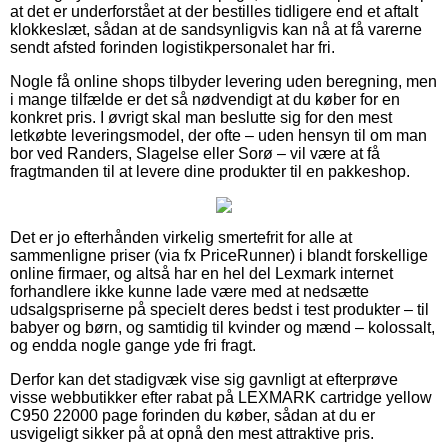
at det er underforstået at der bestilles tidligere end et aftalt
klokkeslæt, sådan at de sandsynligvis kan nå at få varerne
sendt afsted forinden logistikpersonalet har fri.
Nogle få online shops tilbyder levering uden beregning, men
i mange tilfælde er det så nødvendigt at du køber for en
konkret pris. I øvrigt skal man beslutte sig for den mest
letkøbte leveringsmodel, der ofte – uden hensyn til om man
bor ved Randers, Slagelse eller Sorø – vil være at få
fragtmanden til at levere dine produkter til en pakkeshop.
Det er jo efterhånden virkelig smertefrit for alle at
sammenligne priser (via fx PriceRunner) i blandt forskellige
online firmaer, og altså har en hel del Lexmark internet
forhandlere ikke kunne lade være med at nedsætte
udsalgspriserne på specielt deres bedst i test produkter – til
babyer og børn, og samtidig til kvinder og mænd – kolossalt,
og endda nogle gange yde fri fragt.
Derfor kan det stadigvæk vise sig gavnligt at efterprøve
visse webbutikker efter rabat på LEXMARK cartridge yellow
C950 22000 page forinden du køber, sådan at du er
usvigeligt sikker på at opnå den mest attraktive pris.