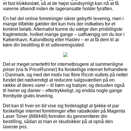
et fast klokkeslæt, så at de højst sandsynligt kan nå at få
varerne afsendt inden de lageransatte holder fyraften.
En hel del online forretninger sikrer gebyrfri levering, men i
mange tilfælde gælder det kun hvis der indkøbes for et
konkret beløb. Alternativt kunne du vælge den prisbilligste
fragtmetode, hvilket mange gange – uafhængig om du bor i
København, Kalundborg eller Haslev – er at få dem til at
køre din bestilling til et udleveringssted.
Det er meget smertefrit for internetbrugere at sammenligne
priser (via fx PriceRunner) fra forskellige internet forhandlere
i Danmark, og med det motiv har flere Ricoh outlets på nettet
fundet det nødvendigt at reducere salgsværdien på en
række af deres varer – til børn og babyer, og desuden også
til herrer og damer – eftertrykkeligt, og endda nogle gange
frembyde gratis levering.
Det kan til hver en tid vise sig fordelagtigt at tjekke et par
forskellige internet forretninger efter rabatkoder på Magenta
Laser Toner (888448) forinden du gennemfører din
bestilling, sådan at man er skudsikker på at opnå den
laveste pris.