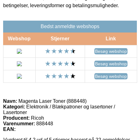
betingelser, leveringsformer og betalingsmuligheder.
Bedst anmeldte webshops
Webshop
Stjerner
Link
Besøg webshop
Besøg webshop
Besøg webshop
Navn:
Magenta Laser Toner (888448)
Kategori:
Elektronik / Blækpatroner og lasertoner /
Lasertoner
Producent:
Ricoh
Varenummer:
888448
EAN:
Vurderet til
4.2
ud af 5 stjerner baseret på
22
anmeldelser