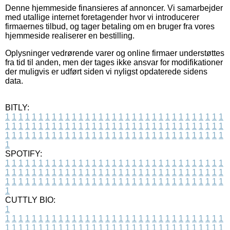
Denne hjemmeside finansieres af annoncer. Vi samarbejder
med utallige internet foretagender hvor vi introducerer
firmaernes tilbud, og tager betaling om en bruger fra vores
hjemmeside realiserer en bestilling.
Oplysninger vedrørende varer og online firmaer understøttes
fra tid til anden, men der tages ikke ansvar for modifikationer
der muligvis er udført siden vi nyligst opdaterede sidens
data.
BITLY:
1
1
1
1
1
1
1
1
1
1
1
1
1
1
1
1
1
1
1
1
1
1
1
1
1
1
1
1
1
1
1
1
1
1
1
1
1
1
1
1
1
1
1
1
1
1
1
1
1
1
1
1
1
1
1
1
1
1
1
1
1
1
1
1
1
1
1
1
1
1
1
1
1
1
1
1
1
1
1
1
1
1
1
1
1
1
1
1
1
1
1
1
1
1
1
1
1
1
1
1
SPOTIFY:
1
1
1
1
1
1
1
1
1
1
1
1
1
1
1
1
1
1
1
1
1
1
1
1
1
1
1
1
1
1
1
1
1
1
1
1
1
1
1
1
1
1
1
1
1
1
1
1
1
1
1
1
1
1
1
1
1
1
1
1
1
1
1
1
1
1
1
1
1
1
1
1
1
1
1
1
1
1
1
1
1
1
1
1
1
1
1
1
1
1
1
1
1
1
1
1
1
1
1
1
CUTTLY BIO:
1
1
1
1
1
1
1
1
1
1
1
1
1
1
1
1
1
1
1
1
1
1
1
1
1
1
1
1
1
1
1
1
1
1
1
1
1
1
1
1
1
1
1
1
1
1
1
1
1
1
1
1
1
1
1
1
1
1
1
1
1
1
1
1
1
1
1