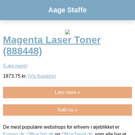
Aage Staffe
Magenta Laser Toner
(888448)
(Læs mere)
1873.75
kr.
(Vis fragtpris)
Læs mere »
Køb nu »
De mest populære webshops for erhverv i øjeblikket er
Engsig.dk
,
Office2go.dk
og
OfficeTrend.dk
, som alle har et