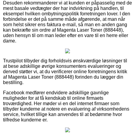
Desuden rekommanderer vi at kunden er påpasselig med de
mest basale vedtægter der har indvirkning på handlen, til
eksempel hvilken ombytningspolitik forretningen lover. I den
forbindelse er det på samme måde afgørende, at man når
som helst sikrer ens faktura e-mail, så man en anden gang
kan bekræfte sin ordre af Magenta Laser Toner (888448),
uden hensyn til om man leder efter en vare til en herre eller
dame.
Trustpilot tilbyder dig forholdsvis ønskværdige løsninger til
at bese adskillige øvrige konsumenters evalueringer og
derved støtter vi, at du verificerer online forretningens kritik
af Magenta Laser Toner (888448) forinden du lægger din
bestilling.
Facebook medfører endvidere adskillige gavnlige
muligheder for at få kendskab til online firmaets
troværdighed. Her møder vi en del internet firmaer som
tilbyder kunderne at notere en evaluering af virksomhedens
service, hvilket tillige kan anvendes til at bedømme hvor
tilfredse kunderne er.