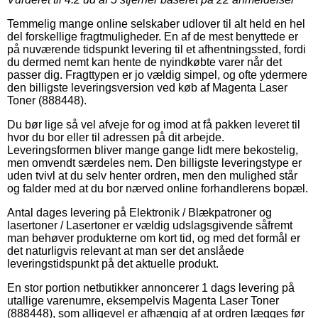
Temmelig mange online selskaber udlover til alt held en hel
del forskellige fragtmuligheder. En af de mest benyttede er
på nuværende tidspunkt levering til et afhentningssted, fordi
du dermed nemt kan hente de nyindkøbte varer når det
passer dig. Fragttypen er jo vældig simpel, og ofte ydermere
den billigste leveringsversion ved køb af Magenta Laser
Toner (888448).
Du bør lige så vel afveje for og imod at få pakken leveret til
hvor du bor eller til adressen på dit arbejde.
Leveringsformen bliver mange gange lidt mere bekostelig,
men omvendt særdeles nem. Den billigste leveringstype er
uden tvivl at du selv henter ordren, men den mulighed står
og falder med at du bor nærved online forhandlerens bopæl.
Antal dages levering på Elektronik / Blækpatroner og
lasertoner / Lasertoner er vældig udslagsgivende såfremt
man behøver produkterne om kort tid, og med det formål er
det naturligvis relevant at man ser det anslåede
leveringstidspunkt på det aktuelle produkt.
En stor portion netbutikker annoncerer 1 dags levering på
utallige varenumre, eksempelvis Magenta Laser Toner
(888448), som alligevel er afhængig af at ordren lægges før