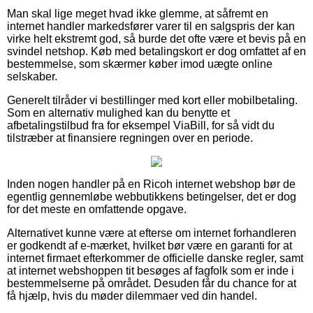
Man skal lige meget hvad ikke glemme, at såfremt en
internet handler markedsfører varer til en salgspris der kan
virke helt ekstremt god, så burde det ofte være et bevis på en
svindel netshop. Køb med betalingskort er dog omfattet af en
bestemmelse, som skærmer køber imod uægte online
selskaber.
Generelt tilråder vi bestillinger med kort eller mobilbetaling.
Som en alternativ mulighed kan du benytte et
afbetalingstilbud fra for eksempel ViaBill, for så vidt du
tilstræber at finansiere regningen over en periode.
Inden nogen handler på en Ricoh internet webshop bør de
egentlig gennemløbe webbutikkens betingelser, det er dog
for det meste en omfattende opgave.
Alternativet kunne være at efterse om internet forhandleren
er godkendt af e-mærket, hvilket bør være en garanti for at
internet firmaet efterkommer de officielle danske regler, samt
at internet webshoppen tit besøges af fagfolk som er inde i
bestemmelserne på området. Desuden får du chance for at
få hjælp, hvis du møder dilemmaer ved din handel.