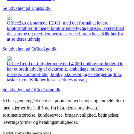
Se udvalget på Engsig.dk
Office2go.dk startede i 2011, med det formål at levere
kontormøbler til meget konkurrencedygtige priser, leveret med
det samme og med den bedste service i branchen. Klik her for
at se deres udvalg.
Se udvalget på Office2go.dk
OfficeTrend.dk tilbyder mere end 4.000 unikke produkter. De
har et bredt udvalg af elektronik, emballage, etiketter og
mærker, kontorartikler, hobby, skolestart, gæstebøger og foto,
tasker m.m. Klik her for at se deres udvalg.
Se udvalget på OfficeTrend.dk
Vi har gennemgået de mest populære webshops og anmeldt dem
med stjerner fra 1 til 5 ud fra bl.a. deres prisniveau,
sortimentstørrelse, kundeservice, brugervenlighed, betingelser,
leveringsformer og betalingsmuligheder.
Bedst anmeldte webshops