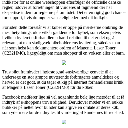
indikator for at online webshoppen efterfølger de officielle danske
regler, udover at forretningen tit vurderes af fagmænd der har
ekspertise inden for reglerne på området. Det er en rigtig god chance
for support, hvis du møder vanskeligheder med dit indkøb.
Foruden dette foreslår vi at køber er oppe på mærkerne omkring de
mest betydningsfulde vilkår gældende for købet, som eksempelvis
hvilken bytteret e-forhandleren har. I relation til det er det også
relevant, at man stadigvæk bibeholder ens kvittering, således man
når som helst kan dokumentere ordren af Magenta Laser Toner
(C232HM0), ligegyldigt om man shopper til en voksen eller et barn.
Trustpilot frembyder i højeste grad ønskværdige genveje til at
undersøge en stor gruppe nuværende forbrugeres anmeldelser og
herved er det godt, at du tager et kig på internet forhandlerens kritik
af Magenta Laser Toner (C232HM0) før du køber.
Facebook medfører lige så vel nogenlunde belejlige metoder til at få
indtryk af e-shoppens troværdighed. Derudover møder vi en række
butikker på nettet hvor kunder kan afgive en omtale af deres køb,
som ydermere burde udnyttes til vurdering af kundernes tilfredshed.