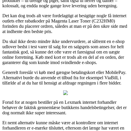
produkter – til drenge og piger, samt også til herrer og damer –
kolossalt, og endda nogle gange love levering uden beregning.
Det kan dog trods alt være fordelagtigt at besigtige nogle få internet
outlets efter rabatkoder på Magenta Laser Toner (C232HM0)
forinden du placerer ordren, således at man er på den sikre side med
at indhente den bedste pris.
Du skal ikke desto mindre ikke undervurdere, at såfremt en e-shop
udlover bedst i test varer til salg for en salgspris som anses for helt
fantastisk god, så kunne det ofte være et faresignal om en uægte
online forretning. Køb med kort er trods alt en del af en orden, der
garanterer dig som kunde imod svindlende e-shops.
Generelt foreslår vi køb med gængse betalingskort eller MobilePay.
Alternativt burde du anvende et tilbud fra for eksempel ViaBill, i
tilfælde af at du har til hensigt at afdrage regningen i flere bidder.
Forud for at nogen bestiller på en Lexmark internet forhandler
behøver de faktisk gennemlæse butikkens handelsbetingelser, det er
dog normalt ikke super interessant.
Et nemt alternativ kunne måske være at kontrollere om internet
forhandleren er e-mærke tilsluttet, eftersom det længe har været en