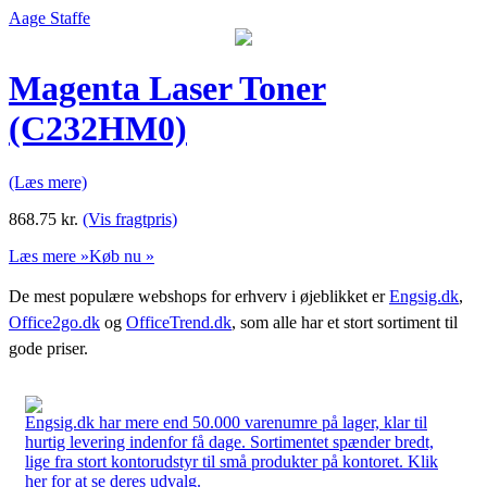
Aage Staffe
Magenta Laser Toner
(C232HM0)
(Læs mere)
868.75
kr.
(Vis fragtpris)
Læs mere »
Køb nu »
De mest populære webshops for erhverv i øjeblikket er
Engsig.dk
,
Office2go.dk
og
OfficeTrend.dk
, som alle har et stort sortiment til
gode priser.
Engsig.dk har mere end 50.000 varenumre på lager, klar til
hurtig levering indenfor få dage. Sortimentet spænder bredt,
lige fra stort kontorudstyr til små produkter på kontoret. Klik
her for at se deres udvalg.