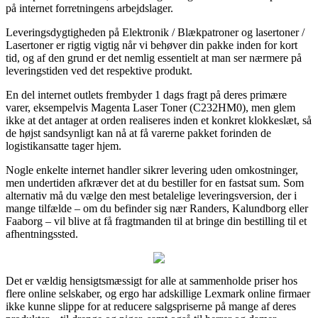
på internet forretningens arbejdslager.
Leveringsdygtigheden på Elektronik / Blækpatroner og lasertoner /
Lasertoner er rigtig vigtig når vi behøver din pakke inden for kort
tid, og af den grund er det nemlig essentielt at man ser nærmere på
leveringstiden ved det respektive produkt.
En del internet outlets frembyder 1 dags fragt på deres primære
varer, eksempelvis Magenta Laser Toner (C232HM0), men glem
ikke at det antager at orden realiseres inden et konkret klokkeslæt, så
de højst sandsynligt kan nå at få varerne pakket forinden de
logistikansatte tager hjem.
Nogle enkelte internet handler sikrer levering uden omkostninger,
men undertiden afkræver det at du bestiller for en fastsat sum. Som
alternativ må du vælge den mest betalelige leveringsversion, der i
mange tilfælde – om du befinder sig nær Randers, Kalundborg eller
Faaborg – vil blive at få fragtmanden til at bringe din bestilling til et
afhentningssted.
Det er vældig hensigtsmæssigt for alle at sammenholde priser hos
flere online selskaber, og ergo har adskillige Lexmark online firmaer
ikke kunne slippe for at reducere salgspriserne på mange af deres