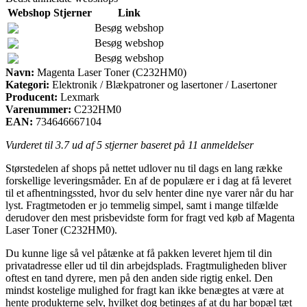
Webshop
Stjerner
Link
Besøg webshop
Besøg webshop
Besøg webshop
Navn:
Magenta Laser Toner (C232HM0)
Kategori:
Elektronik / Blækpatroner og lasertoner / Lasertoner
Producent:
Lexmark
Varenummer:
C232HM0
EAN:
734646667104
Vurderet til
3.7
ud af 5 stjerner baseret på
11
anmeldelser
Størstedelen af shops på nettet udlover nu til dags en lang række
forskellige leveringsmåder. En af de populære er i dag at få leveret
til et afhentningssted, hvor du selv henter dine nye varer når du har
lyst. Fragtmetoden er jo temmelig simpel, samt i mange tilfælde
derudover den mest prisbevidste form for fragt ved køb af Magenta
Laser Toner (C232HM0).
Du kunne lige så vel påtænke at få pakken leveret hjem til din
privatadresse eller ud til din arbejdsplads. Fragtmuligheden bliver
oftest en tand dyrere, men på den anden side rigtig enkel. Den
mindst kostelige mulighed for fragt kan ikke benægtes at være at
hente produkterne selv, hvilket dog betinges af at du har bopæl tæt