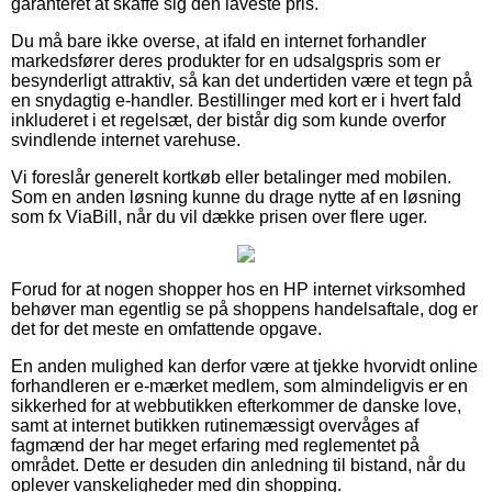
garanteret at skaffe sig den laveste pris.
Du må bare ikke overse, at ifald en internet forhandler
markedsfører deres produkter for en udsalgspris som er
besynderligt attraktiv, så kan det undertiden være et tegn på
en snydagtig e-handler. Bestillinger med kort er i hvert fald
inkluderet i et regelsæt, der bistår dig som kunde overfor
svindlende internet varehuse.
Vi foreslår generelt kortkøb eller betalinger med mobilen.
Som en anden løsning kunne du drage nytte af en løsning
som fx ViaBill, når du vil dække prisen over flere uger.
Forud for at nogen shopper hos en HP internet virksomhed
behøver man egentlig se på shoppens handelsaftale, dog er
det for det meste en omfattende opgave.
En anden mulighed kan derfor være at tjekke hvorvidt online
forhandleren er e-mærket medlem, som almindeligvis er en
sikkerhed for at webbutikken efterkommer de danske love,
samt at internet butikken rutinemæssigt overvåges af
fagmænd der har meget erfaring med reglementet på
området. Dette er desuden din anledning til bistand, når du
oplever vanskeligheder med din shopping.