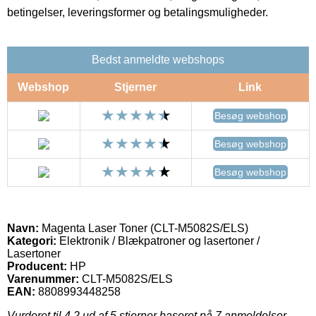
betingelser, leveringsformer og betalingsmuligheder.
Bedst anmeldte webshops
Webshop
Stjerner
Link
Besøg webshop
Besøg webshop
Besøg webshop
Navn:
Magenta Laser Toner (CLT-M5082S/ELS)
Kategori:
Elektronik / Blækpatroner og lasertoner /
Lasertoner
Producent:
HP
Varenummer:
CLT-M5082S/ELS
EAN:
8808993448258
Vurderet til
4.2
ud af 5 stjerner baseret på
7
anmeldelser