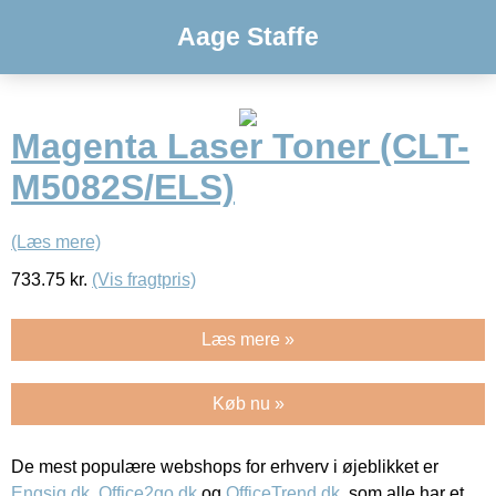
Aage Staffe
Magenta Laser Toner (CLT-
M5082S/ELS)
(Læs mere)
733.75
kr.
(Vis fragtpris)
Læs mere »
Køb nu »
De mest populære webshops for erhverv i øjeblikket er
Engsig.dk
,
Office2go.dk
og
OfficeTrend.dk
, som alle har et