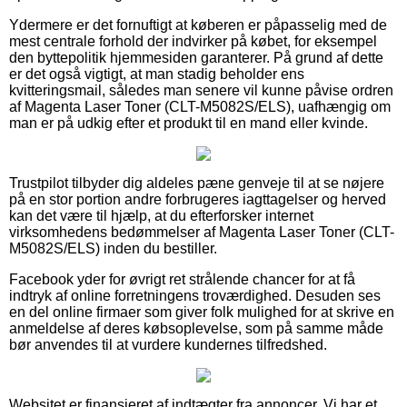
Ydermere er det fornuftigt at køberen er påpasselig med de
mest centrale forhold der indvirker på købet, for eksempel
den byttepolitik hjemmesiden garanterer. På grund af dette
er det også vigtigt, at man stadig beholder ens
kvitteringsmail, således man senere vil kunne påvise ordren
af Magenta Laser Toner (CLT-M5082S/ELS), uafhængig om
man er på udkig efter et produkt til en mand eller kvinde.
Trustpilot tilbyder dig aldeles pæne genveje til at se nøjere
på en stor portion andre forbrugeres iagttagelser og herved
kan det være til hjælp, at du efterforsker internet
virksomhedens bedømmelser af Magenta Laser Toner (CLT-
M5082S/ELS) inden du bestiller.
Facebook yder for øvrigt ret strålende chancer for at få
indtryk af online forretningens troværdighed. Desuden ses
en del online firmaer som giver folk mulighed for at skrive en
anmeldelse af deres købsoplevelse, som på samme måde
bør anvendes til at vurdere kundernes tilfredshed.
Websitet er finansieret af indtægter fra annoncer. Vi har et