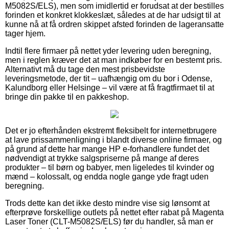
M5082S/ELS), men som imidlertid er forudsat at der bestilles
forinden et konkret klokkeslæt, således at de har udsigt til at
kunne nå at få ordren skippet afsted forinden de lageransatte
tager hjem.
Indtil flere firmaer på nettet yder levering uden beregning,
men i reglen kræver det at man indkøber for en bestemt pris.
Alternativt må du tage den mest prisbevidste
leveringsmetode, der tit – uafhængig om du bor i Odense,
Kalundborg eller Helsinge – vil være at få fragtfirmaet til at
bringe din pakke til en pakkeshop.
Det er jo efterhånden ekstremt fleksibelt for internetbrugere
at lave prissammenligning i blandt diverse online firmaer, og
på grund af dette har mange HP e-forhandlere fundet det
nødvendigt at trykke salgspriserne på mange af deres
produkter – til børn og babyer, men ligeledes til kvinder og
mænd – kolossalt, og endda nogle gange yde fragt uden
beregning.
Trods dette kan det ikke desto mindre vise sig lønsomt at
efterprøve forskellige outlets på nettet efter rabat på Magenta
Laser Toner (CLT-M5082S/ELS) før du handler, så man er