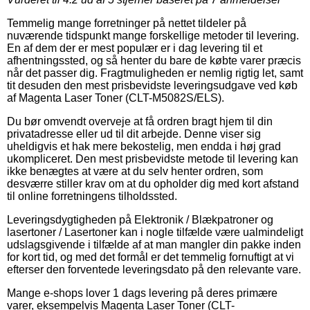
Temmelig mange forretninger på nettet tildeler på
nuværende tidspunkt mange forskellige metoder til levering.
En af dem der er mest populær er i dag levering til et
afhentningssted, og så henter du bare de købte varer præcis
når det passer dig. Fragtmuligheden er nemlig rigtig let, samt
tit desuden den mest prisbevidste leveringsudgave ved køb
af Magenta Laser Toner (CLT-M5082S/ELS).
Du bør omvendt overveje at få ordren bragt hjem til din
privatadresse eller ud til dit arbejde. Denne viser sig
uheldigvis et hak mere bekostelig, men endda i høj grad
ukompliceret. Den mest prisbevidste metode til levering kan
ikke benægtes at være at du selv henter ordren, som
desværre stiller krav om at du opholder dig med kort afstand
til online forretningens tilholdssted.
Leveringsdygtigheden på Elektronik / Blækpatroner og
lasertoner / Lasertoner kan i nogle tilfælde være ualmindeligt
udslagsgivende i tilfælde af at man mangler din pakke inden
for kort tid, og med det formål er det temmelig fornuftigt at vi
efterser den forventede leveringsdato på den relevante vare.
Mange e-shops lover 1 dags levering på deres primære
varer, eksempelvis Magenta Laser Toner (CLT-