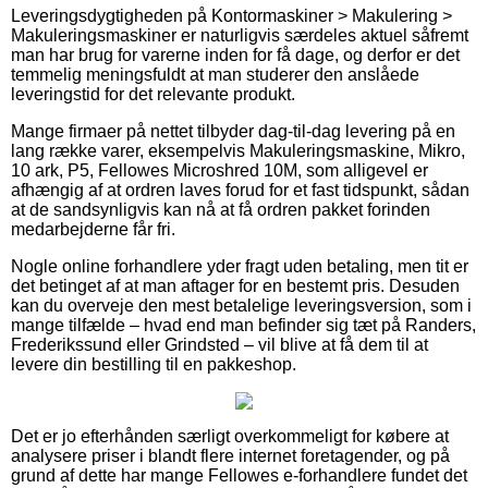
Leveringsdygtigheden på Kontormaskiner > Makulering >
Makuleringsmaskiner er naturligvis særdeles aktuel såfremt
man har brug for varerne inden for få dage, og derfor er det
temmelig meningsfuldt at man studerer den anslåede
leveringstid for det relevante produkt.
Mange firmaer på nettet tilbyder dag-til-dag levering på en
lang række varer, eksempelvis Makuleringsmaskine, Mikro,
10 ark, P5, Fellowes Microshred 10M, som alligevel er
afhængig af at ordren laves forud for et fast tidspunkt, sådan
at de sandsynligvis kan nå at få ordren pakket forinden
medarbejderne får fri.
Nogle online forhandlere yder fragt uden betaling, men tit er
det betinget af at man aftager for en bestemt pris. Desuden
kan du overveje den mest betalelige leveringsversion, som i
mange tilfælde – hvad end man befinder sig tæt på Randers,
Frederikssund eller Grindsted – vil blive at få dem til at
levere din bestilling til en pakkeshop.
Det er jo efterhånden særligt overkommeligt for købere at
analysere priser i blandt flere internet foretagender, og på
grund af dette har mange Fellowes e-forhandlere fundet det