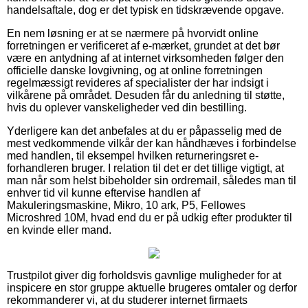
handelsaftale, dog er det typisk en tidskrævende opgave.
En nem løsning er at se nærmere på hvorvidt online
forretningen er verificeret af e-mærket, grundet at det bør
være en antydning af at internet virksomheden følger den
officielle danske lovgivning, og at online forretningen
regelmæssigt revideres af specialister der har indsigt i
vilkårene på området. Desuden får du anledning til støtte,
hvis du oplever vanskeligheder ved din bestilling.
Yderligere kan det anbefales at du er påpasselig med de
mest vedkommende vilkår der kan håndhæves i forbindelse
med handlen, til eksempel hvilken returneringsret e-
forhandleren bruger. I relation til det er det tillige vigtigt, at
man når som helst bibeholder sin ordremail, således man til
enhver tid vil kunne eftervise handlen af
Makuleringsmaskine, Mikro, 10 ark, P5, Fellowes
Microshred 10M, hvad end du er på udkig efter produkter til
en kvinde eller mand.
Trustpilot giver dig forholdsvis gavnlige muligheder for at
inspicere en stor gruppe aktuelle brugeres omtaler og derfor
rekommanderer vi, at du studerer internet firmaets