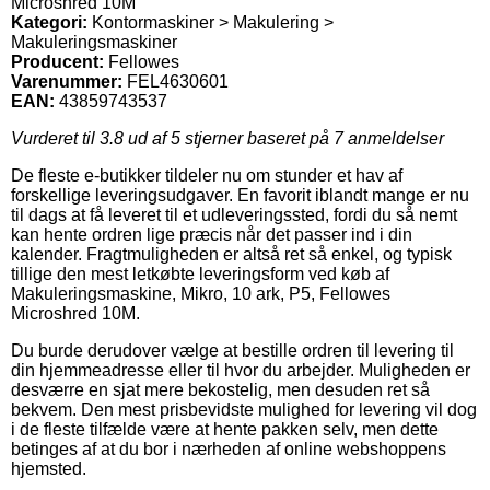
Microshred 10M
Kategori:
Kontormaskiner > Makulering >
Makuleringsmaskiner
Producent:
Fellowes
Varenummer:
FEL4630601
EAN:
43859743537
Vurderet til
3.8
ud af 5 stjerner baseret på
7
anmeldelser
De fleste e-butikker tildeler nu om stunder et hav af
forskellige leveringsudgaver. En favorit iblandt mange er nu
til dags at få leveret til et udleveringssted, fordi du så nemt
kan hente ordren lige præcis når det passer ind i din
kalender. Fragtmuligheden er altså ret så enkel, og typisk
tillige den mest letkøbte leveringsform ved køb af
Makuleringsmaskine, Mikro, 10 ark, P5, Fellowes
Microshred 10M.
Du burde derudover vælge at bestille ordren til levering til
din hjemmeadresse eller til hvor du arbejder. Muligheden er
desværre en sjat mere bekostelig, men desuden ret så
bekvem. Den mest prisbevidste mulighed for levering vil dog
i de fleste tilfælde være at hente pakken selv, men dette
betinges af at du bor i nærheden af online webshoppens
hjemsted.