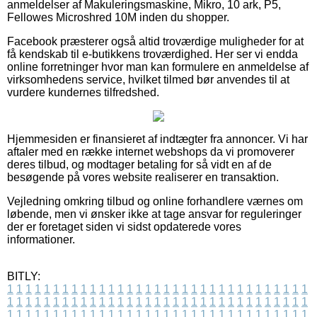
anmeldelser af Makuleringsmaskine, Mikro, 10 ark, P5,
Fellowes Microshred 10M inden du shopper.
Facebook præsterer også altid troværdige muligheder for at
få kendskab til e-butikkens troværdighed. Her ser vi endda
online forretninger hvor man kan formulere en anmeldelse af
virksomhedens service, hvilket tilmed bør anvendes til at
vurdere kundernes tilfredshed.
Hjemmesiden er finansieret af indtægter fra annoncer. Vi har
aftaler med en række internet webshops da vi promoverer
deres tilbud, og modtager betaling for så vidt en af de
besøgende på vores website realiserer en transaktion.
Vejledning omkring tilbud og online forhandlere værnes om
løbende, men vi ønsker ikke at tage ansvar for reguleringer
der er foretaget siden vi sidst opdaterede vores
informationer.
BITLY:
1
1
1
1
1
1
1
1
1
1
1
1
1
1
1
1
1
1
1
1
1
1
1
1
1
1
1
1
1
1
1
1
1
1
1
1
1
1
1
1
1
1
1
1
1
1
1
1
1
1
1
1
1
1
1
1
1
1
1
1
1
1
1
1
1
1
1
1
1
1
1
1
1
1
1
1
1
1
1
1
1
1
1
1
1
1
1
1
1
1
1
1
1
1
1
1
1
1
1