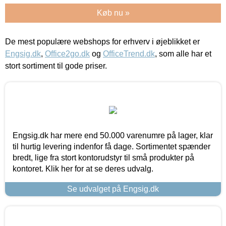
Køb nu »
De mest populære webshops for erhverv i øjeblikket er
Engsig.dk
,
Office2go.dk
og
OfficeTrend.dk
, som alle har et
stort sortiment til gode priser.
Engsig.dk har mere end 50.000 varenumre på lager, klar
til hurtig levering indenfor få dage. Sortimentet spænder
bredt, lige fra stort kontorudstyr til små produkter på
kontoret. Klik her for at se deres udvalg.
Se udvalget på Engsig.dk