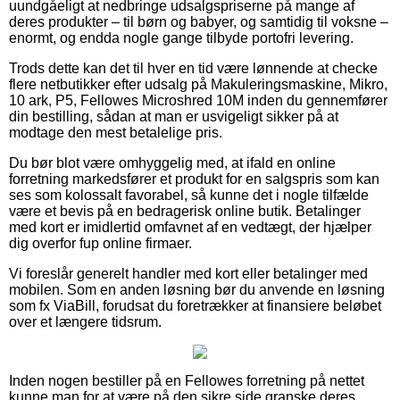
uundgåeligt at nedbringe udsalgspriserne på mange af
deres produkter – til børn og babyer, og samtidig til voksne –
enormt, og endda nogle gange tilbyde portofri levering.
Trods dette kan det til hver en tid være lønnende at checke
flere netbutikker efter udsalg på Makuleringsmaskine, Mikro,
10 ark, P5, Fellowes Microshred 10M inden du gennemfører
din bestilling, sådan at man er usvigeligt sikker på at
modtage den mest betalelige pris.
Du bør blot være omhyggelig med, at ifald en online
forretning markedsfører et produkt for en salgspris som kan
ses som kolossalt favorabel, så kunne det i nogle tilfælde
være et bevis på en bedragerisk online butik. Betalinger
med kort er imidlertid omfavnet af en vedtægt, der hjælper
dig overfor fup online firmaer.
Vi foreslår generelt handler med kort eller betalinger med
mobilen. Som en anden løsning bør du anvende en løsning
som fx ViaBill, forudsat du foretrækker at finansiere beløbet
over et længere tidsrum.
Inden nogen bestiller på en Fellowes forretning på nettet
kunne man for at være på den sikre side granske deres