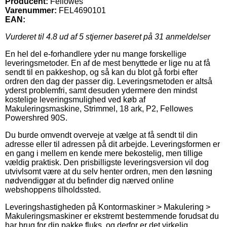
Producent:
Fellowes
Varenummer:
FEL4690101
EAN:
Vurderet til
4.8
ud af 5 stjerner baseret på
31
anmeldelser
En hel del e-forhandlere yder nu mange forskellige
leveringsmetoder. En af de mest benyttede er lige nu at få
sendt til en pakkeshop, og så kan du blot gå forbi efter
ordren den dag der passer dig. Leveringsmetoden er altså
yderst problemfri, samt desuden ydermere den mindst
kostelige leveringsmulighed ved køb af
Makuleringsmaskine, Strimmel, 18 ark, P2, Fellowes
Powershred 90S.
Du burde omvendt overveje at vælge at få sendt til din
adresse eller til adressen på dit arbejde. Leveringsformen er
en gang i mellem en kende mere bekostelig, men tillige
vældig praktisk. Den prisbilligste leveringsversion vil dog
utvivlsomt være at du selv henter ordren, men den løsning
nødvendiggør at du befinder dig nærved online
webshoppens tilholdssted.
Leveringshastigheden på Kontormaskiner > Makulering >
Makuleringsmaskiner er ekstremt bestemmende forudsat du
har brug for din pakke fluks, og derfor er det virkelig