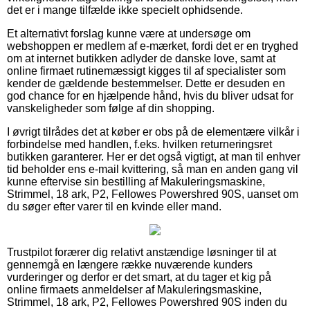
det er i mange tilfælde ikke specielt ophidsende.
Et alternativt forslag kunne være at undersøge om
webshoppen er medlem af e-mærket, fordi det er en tryghed
om at internet butikken adlyder de danske love, samt at
online firmaet rutinemæssigt kigges til af specialister som
kender de gældende bestemmelser. Dette er desuden en
god chance for en hjælpende hånd, hvis du bliver udsat for
vanskeligheder som følge af din shopping.
I øvrigt tilrådes det at køber er obs på de elementære vilkår i
forbindelse med handlen, f.eks. hvilken returneringsret
butikken garanterer. Her er det også vigtigt, at man til enhver
tid beholder ens e-mail kvittering, så man en anden gang vil
kunne eftervise sin bestilling af Makuleringsmaskine,
Strimmel, 18 ark, P2, Fellowes Powershred 90S, uanset om
du søger efter varer til en kvinde eller mand.
Trustpilot forærer dig relativt anstændige løsninger til at
gennemgå en længere række nuværende kunders
vurderinger og derfor er det smart, at du tager et kig på
online firmaets anmeldelser af Makuleringsmaskine,
Strimmel, 18 ark, P2, Fellowes Powershred 90S inden du