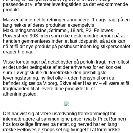
passende at vi efterser leveringstiden på det vedkommende
produkt.
Masser af internet forretninger annoncerer 1 dags fragt på en
lang række af deres produkter, eksempelvis
Makuleringsmaskine, Strimmel, 18 ark, P2, Fellowes
Powershred 90S, men som ikke desto mindre beroer på at
handlen gemmenføres inden et fast tidspunkt, så at de kan
nå at få dit nye produkt på posthuset inden logistikpersonalet
drager hjemad.
Visse forretninger på nettet byder på portofri fragt, men oftest
er det under betingelse af at der erhverves for en konkret
sum. I øvrigt skulle du foretrække den prisbilligste
leveringsløsning, hvilket ofte – uden hensyn til om du
befinder sig tæt på Viborg, Skive eller Haslev – vil være at få
fragtmanden til at levere dine produkter til et
afhentningssted.
Det har vist sig at være usædvanlig fremkommeligt for
internetbrugere at sammenligne priser (via fx PriceRunner)
hos forskellige firmaer på nettet, og herved har en lang
række Fellowes e-shops set sig tvunget til at formindske