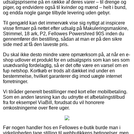
udsalgspriserne på en række af deres varer – til drenge og
piger, og endvidere også til kvinder og mænd – helt i bund,
og endda nogle gange tilbyde levering uden gebyr.
Til gengæld kan det immervæk vise sig nyttigt at inspicere
visse firmaer på nettet efter udsalg på Makuleringsmaskine,
Strimmel, 18 ark, P2, Fellowes Powershred 90S inden du
gennemfører din bestilling, sådan at man er på den sikre
side med at få den laveste pris.
Du skal ikke desto mindre være opmærksom på, at når en e-
shop udlover et produkt for en udsalgspris som kan ses som
usædvanlig fordelagtig, så er det ofte være en varsel om en
fup netshop. Kortkøb er trods alt dækket ind under en
bestemmelse, hvilket garanterer dig imod uægte internet
forretninger.
Vi tilråder generelt bestillinger med kort eller mobilbetaling.
Som en anden løsning kan du udnytte et afbetalingstilbud
fra for eksempel ViaBill, forudsat du vil honorere
omkostningerne over flere uger.
Før nogen handler hos en Fellowes e-butik burde man i
virkeligheden tage stilling til webbutikkens betingelser, men