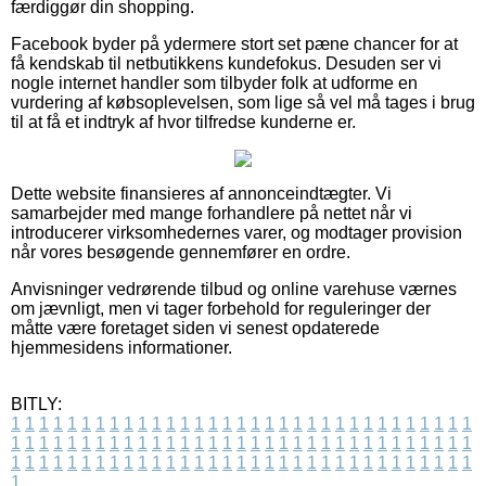
færdiggør din shopping.
Facebook byder på ydermere stort set pæne chancer for at
få kendskab til netbutikkens kundefokus. Desuden ser vi
nogle internet handler som tilbyder folk at udforme en
vurdering af købsoplevelsen, som lige så vel må tages i brug
til at få et indtryk af hvor tilfredse kunderne er.
Dette website finansieres af annonceindtægter. Vi
samarbejder med mange forhandlere på nettet når vi
introducerer virksomhedernes varer, og modtager provision
når vores besøgende gennemfører en ordre.
Anvisninger vedrørende tilbud og online varehuse værnes
om jævnligt, men vi tager forbehold for reguleringer der
måtte være foretaget siden vi senest opdaterede
hjemmesidens informationer.
BITLY:
1
1
1
1
1
1
1
1
1
1
1
1
1
1
1
1
1
1
1
1
1
1
1
1
1
1
1
1
1
1
1
1
1
1
1
1
1
1
1
1
1
1
1
1
1
1
1
1
1
1
1
1
1
1
1
1
1
1
1
1
1
1
1
1
1
1
1
1
1
1
1
1
1
1
1
1
1
1
1
1
1
1
1
1
1
1
1
1
1
1
1
1
1
1
1
1
1
1
1
1