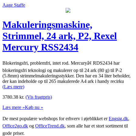
Aage Staffe
Makuleringsmaskine,
Strimmel, 24 ark, P2, Rexel
Mercury RSS2434
Blokeringsfri, problemfri, intet rod. Mercuryâ¢ RDS2434 har
blokeringsfri teknologi og makulerer op til 24 ark (80 g) til P-2
(5.8mm) strimmelmakuleringsstykker. Den har en 34 liter beholder,
der kan indeholde op til 265 makulerede A4 ark i handy recirku
(Læs mere)
3780.38
kr.
(Vis fragtpris)
Læs mere »
Køb nu »
De mest populære webshops for erhverv i øjeblikket er
Engsig.dk
,
Office2go.dk
og
OfficeTrend.dk
, som alle har et stort sortiment til
gode priser.