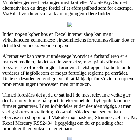
Vi tilråder generelt betalinger med kort eller MobilePay. Som et
alternativ kan du drage fordel af et afdragstilbud som for eksempel
ViaBill, hvis du ønsker at klare regningen i flere bidder.
Inden nogen køber hos en Rexel internet shop kan man i
virkeligheden gennemlæse virksomhedens forretningsvilkår, dog er
det oftest en tidskrævende opgave.
Alternativet kan være at undersøge hvorvidt e-forhandleren er e-
mærket medlem, da det skulle være et sympol på at e-firmaet
forsvarer de officielle regler, foruden at netshoppen fra tid til anden
vurderes af fagfolk som er meget fortrolige reglerne på området.
Dette er desuden en god genvej til at få hjælp, for så vidt du oplever
problemstillinger i processen med dit indkøb.
Tilmed foreslåes det at du er sat ind i de mest relevante vedtægter
der har indvirkning på købet, til eksempel den byttepolitik online
firmaet garanterer. I den forbindelse er det desuden vigtigt, at man
stadig sikrer sin kvittering på e-mail, således man senere kan
eftervise sin shopping af Makuleringsmaskine, Strimmel, 24 ark, P2,
Rexel Mercury RSS2434, ligegyldigt om du er på udkig efter
produkter til en voksen eller et barn.