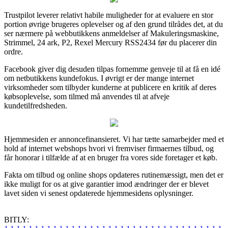
Trustpilot leverer relativt habile muligheder for at evaluere en stor
portion øvrige brugeres oplevelser og af den grund tilrådes det, at du
ser nærmere på webbutikkens anmeldelser af Makuleringsmaskine,
Strimmel, 24 ark, P2, Rexel Mercury RSS2434 før du placerer din
ordre.
Facebook giver dig desuden tilpas fornemme genveje til at få en idé
om netbutikkens kundefokus. I øvrigt er der mange internet
virksomheder som tilbyder kunderne at publicere en kritik af deres
købsoplevelse, som tilmed må anvendes til at afveje
kundetilfredsheden.
Hjemmesiden er annoncefinansieret. Vi har tætte samarbejder med et
hold af internet webshops hvori vi fremviser firmaernes tilbud, og
får honorar i tilfælde af at en bruger fra vores side foretager et køb.
Fakta om tilbud og online shops opdateres rutinemæssigt, men det er
ikke muligt for os at give garantier imod ændringer der er blevet
lavet siden vi senest opdaterede hjemmesidens oplysninger.
BITLY: