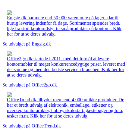
Engsig.dk har mere end 50.000 varenumre på lager, klar til
hurtig levering indenfor få dage. Sortimentet spænder bredt,
lige fra stort kontorudstyr til små produkter på kontoret. Klik
her for at se deres udvalg.
Se udvalget på Engsig.dk
Office2go.dk startede i 2011, med det formål at levere
kontormøbler til meget konkurrencedygtige priser, leveret med
det samme og med den bedste service i branchen. Klik her for
at se deres udvalg.
Se udvalget på Office2go.dk
OfficeTrend.dk tilbyder mere end 4.000 unikke produkter. De
har et bredt udvalg af elektronik, emballage, etiketter og
mærker, kontorartikler, hobby, skolestart, gæstebøger og foto,
tasker m.m. Klik her for at se deres udvalg.
Se udvalget på OfficeTrend.dk