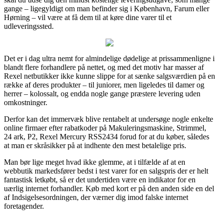
gange – ligegyldigt om man befinder sig i København, Farum eller
Hørning – vil være at få dem til at køre dine varer til et
udleveringssted.
Det er i dag ultra nemt for almindelige dødelige at prissammenligne i
blandt flere forhandlere på nettet, og med det motiv har masser af
Rexel netbutikker ikke kunne slippe for at sænke salgsværdien på en
række af deres produkter – til juniorer, men ligeledes til damer og
herrer – kolossalt, og endda nogle gange præstere levering uden
omkostninger.
Derfor kan det immervæk blive rentabelt at undersøge nogle enkelte
online firmaer efter rabatkoder på Makuleringsmaskine, Strimmel,
24 ark, P2, Rexel Mercury RSS2434 forud for at du køber, således
at man er skråsikker på at indhente den mest betalelige pris.
Man bør lige meget hvad ikke glemme, at i tilfælde af at en
webbutik markedsfører bedst i test varer for en salgspris der er helt
fantastisk letkøbt, så er det undertiden være en indikator for en
uærlig internet forhandler. Køb med kort er på den anden side en del
af Indsigelsesordningen, der værner dig imod falske internet
foretagender.