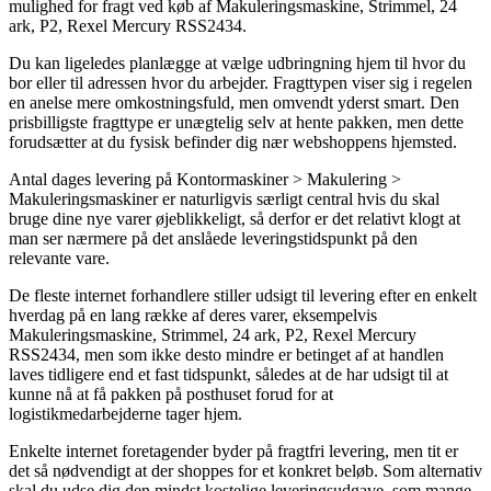
mulighed for fragt ved køb af Makuleringsmaskine, Strimmel, 24
ark, P2, Rexel Mercury RSS2434.
Du kan ligeledes planlægge at vælge udbringning hjem til hvor du
bor eller til adressen hvor du arbejder. Fragttypen viser sig i regelen
en anelse mere omkostningsfuld, men omvendt yderst smart. Den
prisbilligste fragttype er unægtelig selv at hente pakken, men dette
forudsætter at du fysisk befinder dig nær webshoppens hjemsted.
Antal dages levering på Kontormaskiner > Makulering >
Makuleringsmaskiner er naturligvis særligt central hvis du skal
bruge dine nye varer øjeblikkeligt, så derfor er det relativt klogt at
man ser nærmere på det anslåede leveringstidspunkt på den
relevante vare.
De fleste internet forhandlere stiller udsigt til levering efter en enkelt
hverdag på en lang række af deres varer, eksempelvis
Makuleringsmaskine, Strimmel, 24 ark, P2, Rexel Mercury
RSS2434, men som ikke desto mindre er betinget af at handlen
laves tidligere end et fast tidspunkt, således at de har udsigt til at
kunne nå at få pakken på posthuset forud for at
logistikmedarbejderne tager hjem.
Enkelte internet foretagender byder på fragtfri levering, men tit er
det så nødvendigt at der shoppes for et konkret beløb. Som alternativ
skal du udse dig den mindst kostelige leveringsudgave, som mange