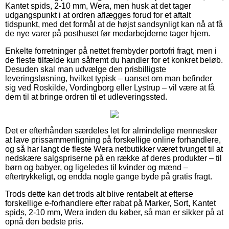
Kantet spids, 2-10 mm, Wera, men husk at det tager
udgangspunkt i at ordren aflægges forud for et aftalt
tidspunkt, med det formål at de højst sandsynligt kan nå at få
de nye varer på posthuset før medarbejderne tager hjem.
Enkelte forretninger på nettet frembyder portofri fragt, men i
de fleste tilfælde kun såfremt du handler for et konkret beløb.
Desuden skal man udvælge den prisbilligste
leveringsløsning, hvilket typisk – uanset om man befinder
sig ved Roskilde, Vordingborg eller Lystrup – vil være at få
dem til at bringe ordren til et udleveringssted.
Det er efterhånden særdeles let for almindelige mennesker
at lave prissammenligning på forskellige online forhandlere,
og så har langt de fleste Wera netbutikker været tvunget til at
nedskære salgspriserne på en række af deres produkter – til
børn og babyer, og ligeledes til kvinder og mænd –
eftertrykkeligt, og endda nogle gange byde på gratis fragt.
Trods dette kan det trods alt blive rentabelt at efterse
forskellige e-forhandlere efter rabat på Marker, Sort, Kantet
spids, 2-10 mm, Wera inden du køber, så man er sikker på at
opnå den bedste pris.