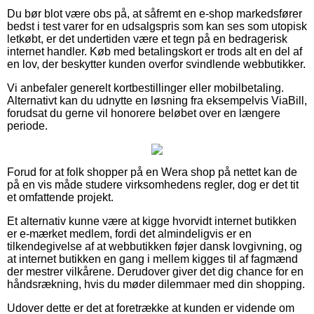
Du bør blot være obs på, at såfremt en e-shop markedsfører
bedst i test varer for en udsalgspris som kan ses som utopisk
letkøbt, er det undertiden være et tegn på en bedragerisk
internet handler. Køb med betalingskort er trods alt en del af
en lov, der beskytter kunden overfor svindlende webbutikker.
Vi anbefaler generelt kortbestillinger eller mobilbetaling.
Alternativt kan du udnytte en løsning fra eksempelvis ViaBill,
forudsat du gerne vil honorere beløbet over en længere
periode.
Forud for at folk shopper på en Wera shop på nettet kan de
på en vis måde studere virksomhedens regler, dog er det tit
et omfattende projekt.
Et alternativ kunne være at kigge hvorvidt internet butikken
er e-mærket medlem, fordi det almindeligvis er en
tilkendegivelse af at webbutikken føjer dansk lovgivning, og
at internet butikken en gang i mellem kigges til af fagmænd
der mestrer vilkårene. Derudover giver det dig chance for en
håndsrækning, hvis du møder dilemmaer med din shopping.
Udover dette er det at foretrække at kunden er vidende om