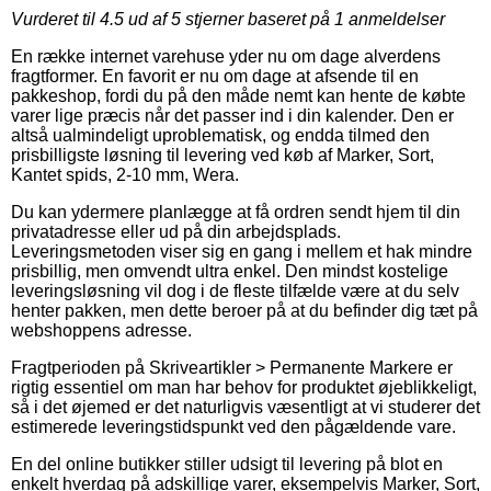
Vurderet til
4.5
ud af 5 stjerner baseret på
1
anmeldelser
En række internet varehuse yder nu om dage alverdens
fragtformer. En favorit er nu om dage at afsende til en
pakkeshop, fordi du på den måde nemt kan hente de købte
varer lige præcis når det passer ind i din kalender. Den er
altså ualmindeligt uproblematisk, og endda tilmed den
prisbilligste løsning til levering ved køb af Marker, Sort,
Kantet spids, 2-10 mm, Wera.
Du kan ydermere planlægge at få ordren sendt hjem til din
privatadresse eller ud på din arbejdsplads.
Leveringsmetoden viser sig en gang i mellem et hak mindre
prisbillig, men omvendt ultra enkel. Den mindst kostelige
leveringsløsning vil dog i de fleste tilfælde være at du selv
henter pakken, men dette beroer på at du befinder dig tæt på
webshoppens adresse.
Fragtperioden på Skriveartikler > Permanente Markere er
rigtig essentiel om man har behov for produktet øjeblikkeligt,
så i det øjemed er det naturligvis væsentligt at vi studerer det
estimerede leveringstidspunkt ved den pågældende vare.
En del online butikker stiller udsigt til levering på blot en
enkelt hverdag på adskillige varer, eksempelvis Marker, Sort,