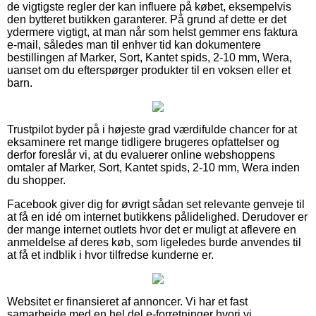
de vigtigste regler der kan influere på købet, eksempelvis
den bytteret butikken garanterer. På grund af dette er det
ydermere vigtigt, at man når som helst gemmer ens faktura
e-mail, således man til enhver tid kan dokumentere
bestillingen af Marker, Sort, Kantet spids, 2-10 mm, Wera,
uanset om du efterspørger produkter til en voksen eller et
barn.
Trustpilot byder på i højeste grad værdifulde chancer for at
eksaminere ret mange tidligere brugeres opfattelser og
derfor foreslår vi, at du evaluerer online webshoppens
omtaler af Marker, Sort, Kantet spids, 2-10 mm, Wera inden
du shopper.
Facebook giver dig for øvrigt sådan set relevante genveje til
at få en idé om internet butikkens pålidelighed. Derudover er
der mange internet outlets hvor det er muligt at aflevere en
anmeldelse af deres køb, som ligeledes burde anvendes til
at få et indblik i hvor tilfredse kunderne er.
Websitet er finansieret af annoncer. Vi har et fast
samarbejde med en hel del e-forretninger hvori vi