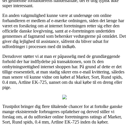
set gennemse forhandlerens handelsaftale, det er dog typisk ikke
super interessant.
En anden valgmulighed kunne være at undersøge om online
forhandleren er medlem af e-mærke ordningen, siden det længe har
været en forsikring om at internet forretningen retter sig efter den
officielle danske lovgivning, samt at e-forretningen undertiden
gennemses af fagmænd som behersker vedtægterne på området. Det
giver dig lejlighed til assistance, såfremt du bliver udsat for
udfordringer i processen med dit indkøb.
Derudover støtter vi at man er påpasselig med de grundlæggende
forhold der har indflydelse på transaktionen, som fx den
ombytningsrettighed internet shoppen har. På grund af dette er det
tillige essesentielt, at man stadig sikrer ens e-mail kvittering, således
man senere vil kunne vidne om købet af Marker, Sort, Rund spids,
0.4 mm, Artline EK-725, uanset om du skal købe til en dreng eller
pige.
Trustpilot bringer dig flere tiltalende chancer for at fortolke ganske
mange eksisterende forbrugeres opfattelser og derved stiller vi
forslag om, at du udforsker online forretningens ratings af Marker,
Sort, Rund spids, 0.4 mm, Artline EK-725 inden du køber.