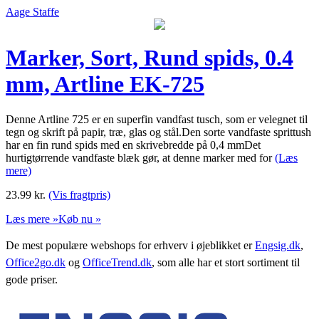
Aage Staffe
Marker, Sort, Rund spids, 0.4
mm, Artline EK-725
Denne Artline 725 er en superfin vandfast tusch, som er velegnet til
tegn og skrift på papir, træ, glas og stål.Den sorte vandfaste sprittush
har en fin rund spids med en skrivebredde på 0,4 mmDet
hurtigtørrende vandfaste blæk gør, at denne marker med for
(Læs
mere)
23.99
kr.
(Vis fragtpris)
Læs mere »
Køb nu »
De mest populære webshops for erhverv i øjeblikket er
Engsig.dk
,
Office2go.dk
og
OfficeTrend.dk
, som alle har et stort sortiment til
gode priser.