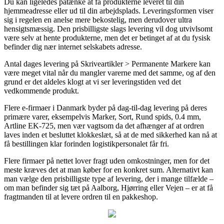
Du kan ligeledes påtænke at få produkterne leveret til din
hjemmeadresse eller ud til din arbejdsplads. Leveringsformen viser
sig i regelen en anelse mere bekostelig, men derudover ultra
hensigtsmæssig. Den prisbilligste slags levering vil dog utvivlsomt
være selv at hente produkterne, men det er betinget af at du fysisk
befinder dig nær internet selskabets adresse.
Antal dages levering på Skriveartikler > Permanente Markere kan
være meget vital når du mangler varerne med det samme, og af den
grund er det aldeles klogt at vi ser leveringstiden ved det
vedkommende produkt.
Flere e-firmaer i Danmark byder på dag-til-dag levering på deres
primære varer, eksempelvis Marker, Sort, Rund spids, 0.4 mm,
Artline EK-725, men vær vagtsom da det afhænger af at ordren
laves inden et besluttet klokkeslæt, så at de med sikkerhed kan nå at
få bestillingen klar forinden logistikpersonalet får fri.
Flere firmaer på nettet lover fragt uden omkostninger, men for det
meste kræves det at man køber for en konkret sum. Alternativt kan
man vælge den prisbilligste type af levering, der i mange tilfælde –
om man befinder sig tæt på Aalborg, Hjørring eller Vejen – er at få
fragtmanden til at levere ordren til en pakkeshop.