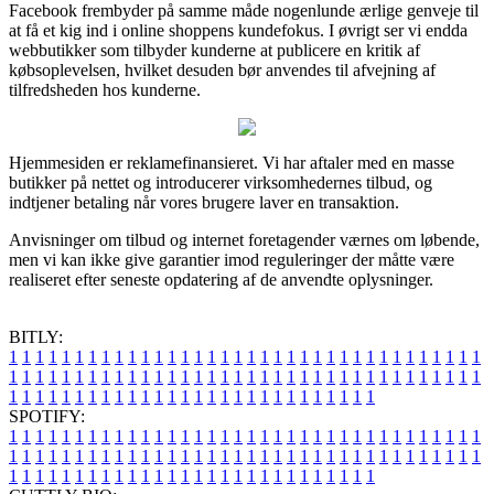
Facebook frembyder på samme måde nogenlunde ærlige genveje til
at få et kig ind i online shoppens kundefokus. I øvrigt ser vi endda
webbutikker som tilbyder kunderne at publicere en kritik af
købsoplevelsen, hvilket desuden bør anvendes til afvejning af
tilfredsheden hos kunderne.
Hjemmesiden er reklamefinansieret. Vi har aftaler med en masse
butikker på nettet og introducerer virksomhedernes tilbud, og
indtjener betaling når vores brugere laver en transaktion.
Anvisninger om tilbud og internet foretagender værnes om løbende,
men vi kan ikke give garantier imod reguleringer der måtte være
realiseret efter seneste opdatering af de anvendte oplysninger.
BITLY:
1
1
1
1
1
1
1
1
1
1
1
1
1
1
1
1
1
1
1
1
1
1
1
1
1
1
1
1
1
1
1
1
1
1
1
1
1
1
1
1
1
1
1
1
1
1
1
1
1
1
1
1
1
1
1
1
1
1
1
1
1
1
1
1
1
1
1
1
1
1
1
1
1
1
1
1
1
1
1
1
1
1
1
1
1
1
1
1
1
1
1
1
1
1
1
1
1
1
1
1
SPOTIFY:
1
1
1
1
1
1
1
1
1
1
1
1
1
1
1
1
1
1
1
1
1
1
1
1
1
1
1
1
1
1
1
1
1
1
1
1
1
1
1
1
1
1
1
1
1
1
1
1
1
1
1
1
1
1
1
1
1
1
1
1
1
1
1
1
1
1
1
1
1
1
1
1
1
1
1
1
1
1
1
1
1
1
1
1
1
1
1
1
1
1
1
1
1
1
1
1
1
1
1
1