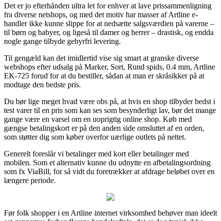
Det er jo efterhånden ultra let for enhver at lave prissammenligning
fra diverse netshops, og med det motiv har masser af Artline e-
handler ikke kunne slippe for at nedsætte salgsværdien på varerne –
til børn og babyer, og ligeså til damer og herrer – drastisk, og endda
nogle gange tilbyde gebyrfri levering.
Til gengæld kan det imidlertid vise sig smart at granske diverse
webshops efter udsalg på Marker, Sort, Rund spids, 0.4 mm, Artline
EK-725 forud for at du bestiller, sådan at man er skråsikker på at
modtage den bedste pris.
Du bør lige meget hvad være obs på, at hvis en shop tilbyder bedst i
test varer til en pris som kan ses som besynderligt lav, bør det mange
gange være en varsel om en uoprigtig online shop. Køb med
gængse betalingskort er på den anden side omsluttet af en orden,
som støtter dig som køber overfor uærlige outlets på nettet.
Generelt foreslår vi betalinger med kort eller betalinger med
mobilen. Som et alternativ kunne du udnytte en afbetalingsordning
som fx ViaBill, for så vidt du foretrækker at afdrage beløbet over en
længere periode.
Før folk shopper i en Artline internet virksomhed behøver man ideelt